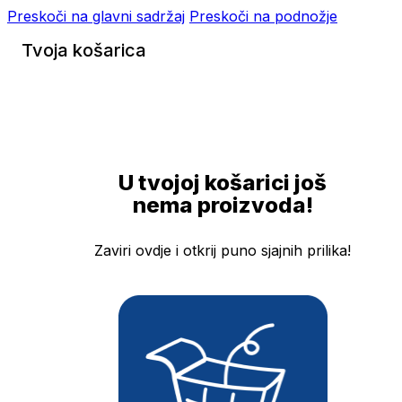
Preskoči na glavni sadržaj
Preskoči na podnožje
Tvoja košarica
U tvojoj košarici još
nema proizvoda!
Zaviri ovdje i otkrij puno sjajnih prilika!