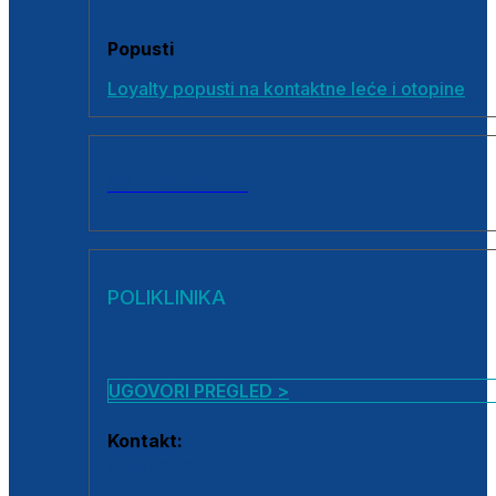
Popusti
Loyalty popusti na kontaktne leće i otopine
SVI PROIZVODI
POLIKLINIKA
UGOVORI PREGLED >
Kontakt:
0800 222 025