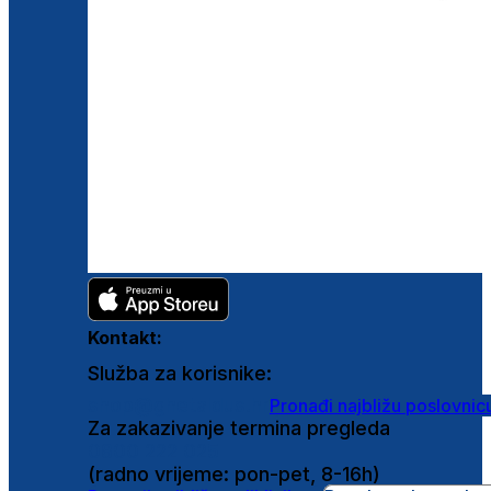
Kontakt:
Služba za korisnike:
shop@ghetaldus.hr
Pronađi najbližu poslovnic
Za zakazivanje termina pregleda
0800 222 025
(radno vrijeme: pon-pet, 8-16h)