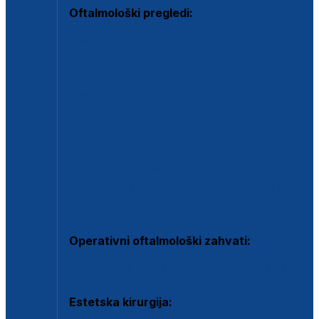
Oftalmološki pregledi:
Specijalistički oftalmološki pregled
Pregled za kontaktne leće
Pregled vidnog polja (OCT)
Dječja oftalmologija
Kontrola očnog tlaka
Drugo mišljenje oftalmologa
Retinološka ambulanta
Dijagnostika i liječenje upalnih očnih bolesti
Dijagnostika i liječenje glaukomske bolesti
Dijagnostika sive mrene ili katarakte
Operativni oftalmološki zahvati:
Ultrazvučna operacija mrene ili katarakta
Estetska kirurgija: