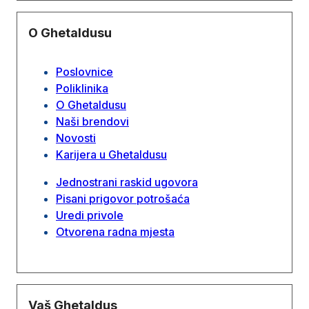
O Ghetaldusu
Poslovnice
Poliklinika
O Ghetaldusu
Naši brendovi
Novosti
Karijera u Ghetaldusu
Jednostrani raskid ugovora
Pisani prigovor potrošaća
Uredi privole
Otvorena radna mjesta
Vaš Ghetaldus