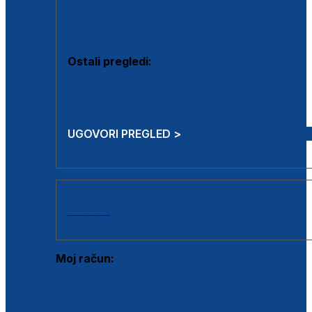
Estetska kirurgija i mali operativni zahvati
Aplikacija botoxa
Ostali pregledi:
Medicina rada
Sistematski pregled
UGOVORI PREGLED >
AKCIJE
Moj račun:
Prijava postojećeg korisnika
Registracija novog korisnika
Zaboravljena lozinka