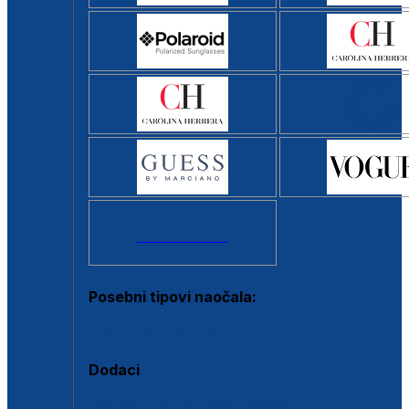
Svi brendovi >
Posebni tipovi naočala:
Okviri s clip-on dodatkom
Dodaci
Dodaci za dioptrijske naočale