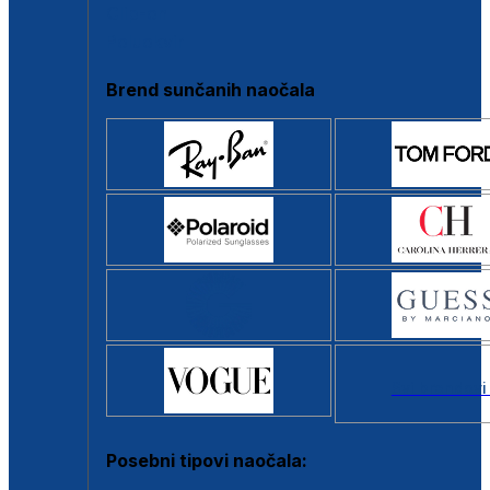
Clip-on
Poluokvir
Brend sunčanih naočala
Svi brendovi
Posebni tipovi naočala: