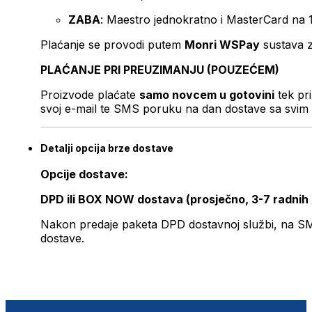
ZABA
: Maestro jednokratno i MasterCard na 
Plaćanje se provodi putem
Monri WSPay
sustava z
PLAĆANJE PRI PREUZIMANJU (POUZEĆEM)
Proizvode plaćate
samo novcem u gotovini
tek pr
svoj e-mail te SMS poruku na dan dostave sa svim 
Detalji opcija brze dostave
Opcije dostave:
DPD ili BOX NOW dostava (prosječno, 3-7 radnih
Nakon predaje paketa DPD dostavnoj službi, na SMS 
dostave.