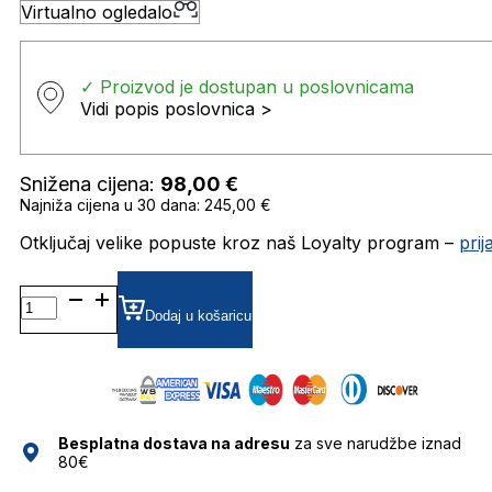
Virtualno ogledalo
✓ Proizvod je dostupan u poslovnicama
Vidi popis poslovnica >
Snižena cijena:
98,00
€
Najniža cijena u 30 dana: 245,00 €
Otključaj velike popuste kroz naš Loyalty program –
pri
CARRERA186/S
ZRCALNE SUNČANE
Dodaj u košaricu
NAOČALE
CARRERA
količina
Besplatna dostava na adresu
za sve narudžbe iznad
80€