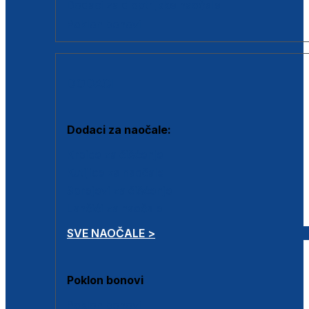
Dodaci za dioptrijske naočale
Poklon bonovi
DODACI
Dodaci za naočale:
Krpice za čišćenje
Kutijice za naočale
Sprejevi za čišćenje
Lančići za naočale
SVE NAOČALE >
Poklon bonovi
Poklon bonovi