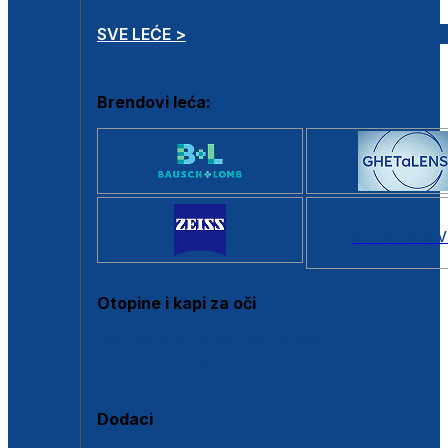
SVE LEĆE >
Brendovi leća:
SVI BRANDOV
Otopine i kapi za oči
Sve otopine za kontaktne leće
Sve kapi za oči
Dodaci