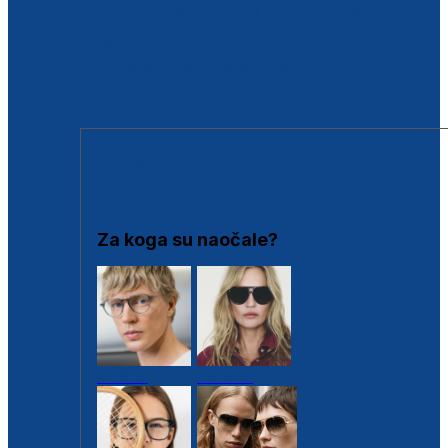
BESPLATNA KONTROLA SLUHA
Poslovnice
Proizvodi s loyalty popustima
Outlet
SUNČANE NAOČALE
Za koga su naočale?
Muške
Ženske