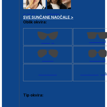
Dječje
Unisex
SVE SUNČANE NAOČALE >
Oblik okvira:
Kvadratan
Cat eye
Aviator
Četvrtasti
Svi oblici >
Virtualno ogled
Tip okvira:
Puni okvir