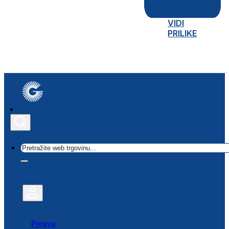
VIDI
PRILIKE
Traži
Prijava