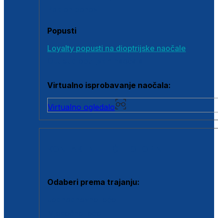
Poklon bonovi
Popusti
Loyalty popusti na dioptrijske naočale
Outlet dioptrijskih naočala
Virtualno isprobavanje naočala:
Virtualno ogledalo
KONTAKTNE LEĆE I OTOPINE
Odaberi prema trajanju:
Jednodnevne leće
Mjesečne leće