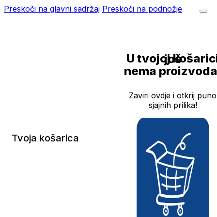
Preskoči na glavni sadržaj
Preskoči na podnožje
U tvojoj košarici još
nema proizvoda
Zaviri ovdje i otkrij puno
sjajnih prilika!
Tvoja košarica