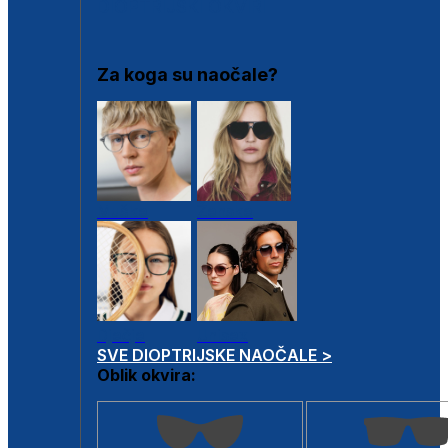
DIOPTRIJSKI OKVIRI
Za koga su naočale?
Muške
Ženske
Dječje
Unisex
SVE DIOPTRIJSKE NAOČALE >
Oblik okvira: