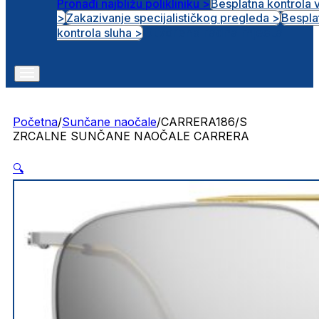
Pronađi najbližu polikliniku >
Besplatna kontrola 
>
Zakazivanje specijalističkog pregleda >
Bespla
Otvorena radna mjesta
kontrola sluha >
Početna
/
Sunčane naočale
/
CARRERA186/S
ZRCALNE SUNČANE NAOČALE CARRERA
🔍