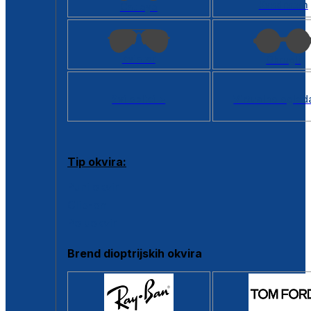
Kvadratan
Cat eye
Aviator
Okrugli
Svi oblici >
Virtualno ogled
Tip okvira:
Puni okvir
Clip-on
Poluokvir
Brend dioptrijskih okvira