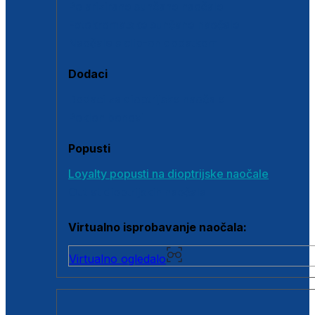
Polarizirane sunčane naočale
Fotokromatske sunčane naočale
Naočale s clip-on dodatkom
Dodaci
Dodaci za dioptrijske naočale
Poklon bonovi
Popusti
Loyalty popusti na dioptrijske naočale
Outlet dioptrijskih naočala
Virtualno isprobavanje naočala:
Virtualno ogledalo