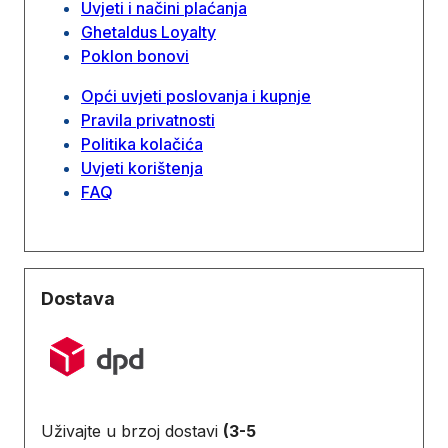
Uvjeti i načini plaćanja
Ghetaldus Loyalty
Poklon bonovi
Opći uvjeti poslovanja i kupnje
Pravila privatnosti
Politika kolačića
Uvjeti korištenja
FAQ
Dostava
Uživajte u brzoj dostavi
(3-5