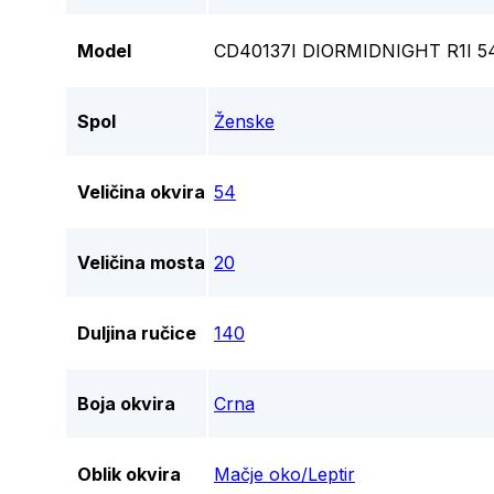
Model
CD40137I DIORMIDNIGHT R1I 5
Spol
Ženske
Veličina okvira
54
Veličina mosta
20
Duljina ručice
140
Boja okvira
Crna
Oblik okvira
Mačje oko/Leptir