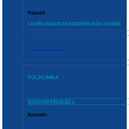
Popusti
Loyalty popusti na kontaktne leće i otopine
SVI PROIZVODI
POLIKLINIKA
UGOVORI PREGLED >
Kontakt:
0800 222 025