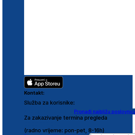
Kontakt:
Služba za korisnike:
shop@ghetaldus.hr
Pronađi najbližu poslovnic
Za zakazivanje termina pregleda
0800 222 025
(radno vrijeme: pon-pet, 8-16h)