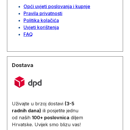
Opći uvjeti poslovanja i kupnje
Pravila privatnosti
Politika kolačića
Uvjeti korištenja
FAQ
Dostava
Uživajte u brzoj dostavi
(3-5
radnih dana)
ili posjetite jednu
od naših
100+ poslovnica
diljem
Hrvatske. Uvijek smo blizu vas!