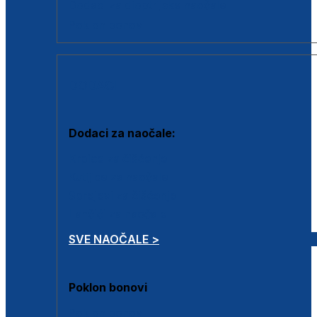
Dodaci za dioptrijske naočale
Poklon bonovi
DODACI
Dodaci za naočale:
Krpice za čišćenje
Kutijice za naočale
Sprejevi za čišćenje
Lančići za naočale
SVE NAOČALE >
Poklon bonovi
Poklon bonovi