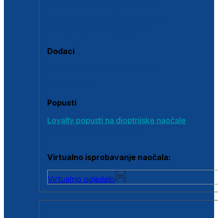
Polarizirane sunčane naočale
Fotokromatske sunčane naočale
Naočale s clip-on dodatkom
Dodaci
Dodaci za dioptrijske naočale
Poklon bonovi
Popusti
Loyalty popusti na dioptrijske naočale
Outlet dioptrijskih naočala
Virtualno isprobavanje naočala:
Virtualno ogledalo