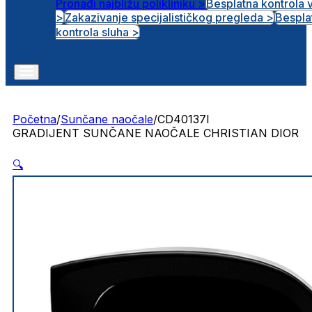
Pronađi najbližu polikliniku >
Besplatna kontrola 
>
Zakazivanje specijalističkog pregleda >
Bespla
Otvorena radna mjesta
kontrola sluha >
Početna
/
Sunčane naočale
/
CD40137I
GRADIJENT SUNČANE NAOČALE CHRISTIAN DIOR
🔍