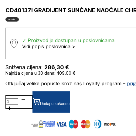
CD40137I GRADIJENT SUNČANE NAOČALE CHR
premium
✓ Proizvod je dostupan u poslovnicama
Vidi popis poslovnica >
Snižena cijena:
286,30
€
Najniža cijena u 30 dana: 409,00 €
Otključaj velike popuste kroz naš Loyalty program –
pri
CD40137I
GRADIJENT SUNČANE
Dodaj u košaricu
NAOČALE
CHRISTIAN
DIOR
količina