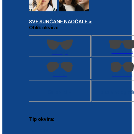
Dječje
Unisex
SVE SUNČANE NAOČALE >
Oblik okvira:
Kvadratan
Cat eye
Aviator
Četvrtasti
Svi oblici >
Virtualno ogled
Tip okvira:
Puni okvir