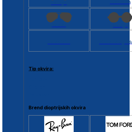
Kvadratan
Cat eye
Aviator
Okrugli
Svi oblici >
Virtualno ogled
Tip okvira:
Puni okvir
Clip-on
Poluokvir
Brend dioptrijskih okvira