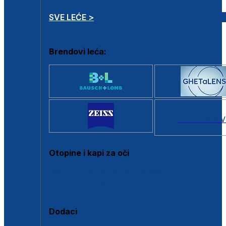
SVE LEĆE >
Brendovi leća:
SVI BRANDOV
Otopine i kapi za oči
Sve otopine za kontaktne leće
Sve kapi za oči
Dodaci