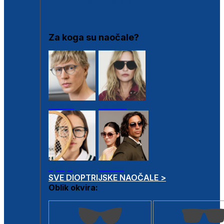
DIOPTRIJSKI OKVIRI
Za koga su naočale?
Muške
Ženske
Dječje
Unisex
SVE DIOPTRIJSKE NAOČALE >
Oblik okvira: