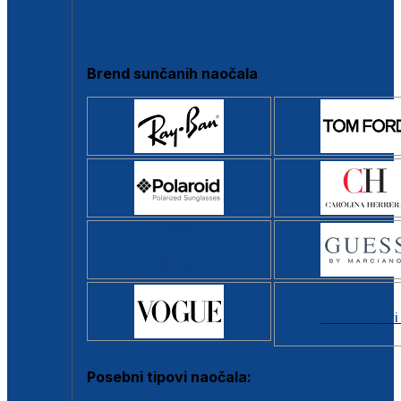
Clip-on
Poluokvir
Brend sunčanih naočala
Svi brendovi
Posebni tipovi naočala: