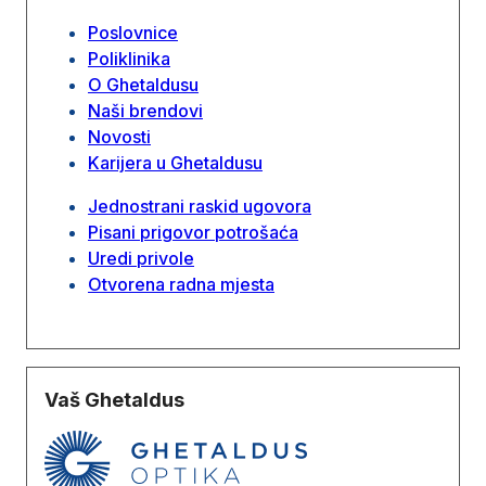
Poslovnice
Poliklinika
O Ghetaldusu
Naši brendovi
Novosti
Karijera u Ghetaldusu
Jednostrani raskid ugovora
Pisani prigovor potrošaća
Uredi privole
Otvorena radna mjesta
Vaš Ghetaldus