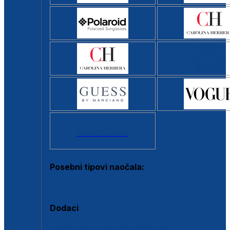
Svi brendovi >
Posebni tipovi naočala:
Okviri s clip-on dodatkom
Dodaci
Dodaci za dioptrijske naočale