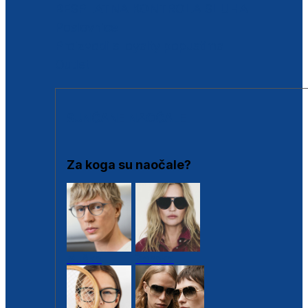
BESPLATNA KONTROLA SLUHA
Poslovnice
Proizvodi s loyalty popustima
Outlet
SUNČANE NAOČALE
Za koga su naočale?
Muške
Ženske