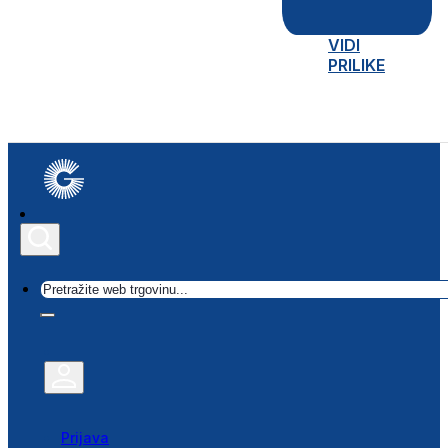
VIDI
PRILIKE
Traži
Prijava