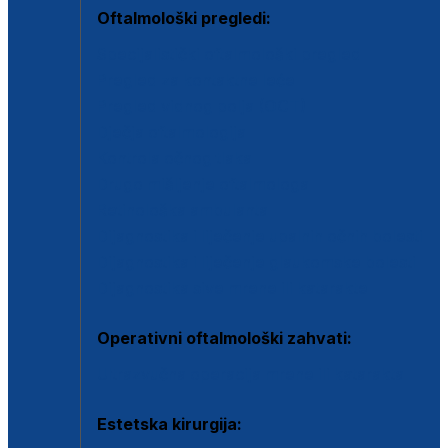
Oftalmološki pregledi:
Specijalistički oftalmološki pregled
Pregled za kontaktne leće
Pregled vidnog polja (OCT)
Dječja oftalmologija
Kontrola očnog tlaka
Drugo mišljenje oftalmologa
Retinološka ambulanta
Dijagnostika i liječenje upalnih očnih bolesti
Dijagnostika i liječenje glaukomske bolesti
Dijagnostika sive mrene ili katarakte
Operativni oftalmološki zahvati:
Ultrazvučna operacija mrene ili katarakta
Estetska kirurgija: