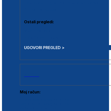
Estetska kirurgija i mali operativni zahvati
Aplikacija botoxa
Ostali pregledi:
Medicina rada
Sistematski pregled
UGOVORI PREGLED >
AKCIJE
Moj račun:
Prijava postojećeg korisnika
Registracija novog korisnika
Zaboravljena lozinka