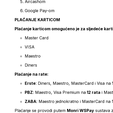
Aircashom
Google Pay-om
PLAĆANJE KARTICOM
Plaćanje karticom omogućeno je za sljedeće kart
Master Card
VISA
Maestro
Diners
Plaćanje na rate:
Erste
: Diners, Maestro, MasterCard i Visa na
PBZ
: Maestro, Visa Premium na
12 rata
i Mas
ZABA
: Maestro jednokratno i MasterCard na 
Plaćanje se provodi putem
Monri WSPay
sustava z