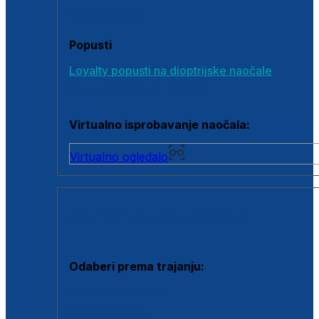
Poklon bonovi
Popusti
Loyalty popusti na dioptrijske naočale
Outlet dioptrijskih naočala
Virtualno isprobavanje naočala:
Virtualno ogledalo
KONTAKTNE LEĆE I OTOPINE
Odaberi prema trajanju:
Jednodnevne leće
Mjesečne leće