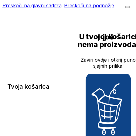
Preskoči na glavni sadržaj
Preskoči na podnožje
U tvojoj košarici još
nema proizvoda
Zaviri ovdje i otkrij puno
sjajnih prilika!
Tvoja košarica