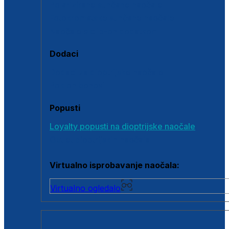
Polarizirane sunčane naočale
Fotokromatske sunčane naočale
Naočale s clip-on dodatkom
Dodaci
Dodaci za dioptrijske naočale
Poklon bonovi
Popusti
Loyalty popusti na dioptrijske naočale
Outlet dioptrijskih naočala
Virtualno isprobavanje naočala:
Virtualno ogledalo