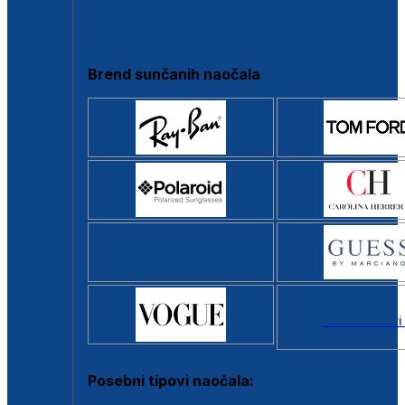
Clip-on
Poluokvir
Brend sunčanih naočala
Svi brendovi
Posebni tipovi naočala: