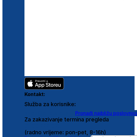
Kontakt:
Služba za korisnike:
shop@ghetaldus.hr
Pronađi najbližu poslovnic
Za zakazivanje termina pregleda
0800 222 025
(radno vrijeme: pon-pet, 8-16h)