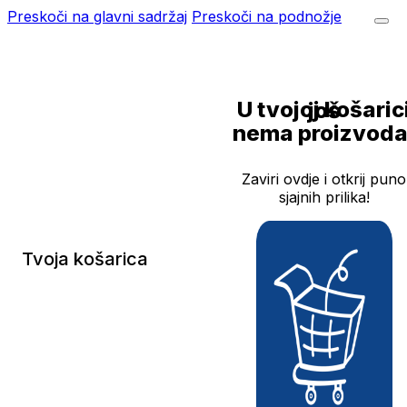
Preskoči na glavni sadržaj
Preskoči na podnožje
U tvojoj košarici još
nema proizvoda
Zaviri ovdje i otkrij puno
sjajnih prilika!
Tvoja košarica