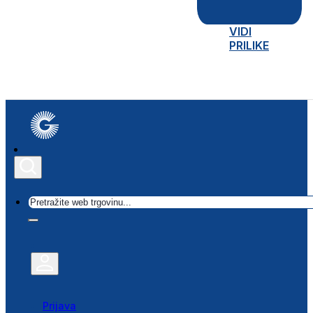
VIDI
PRILIKE
Traži
Prijava