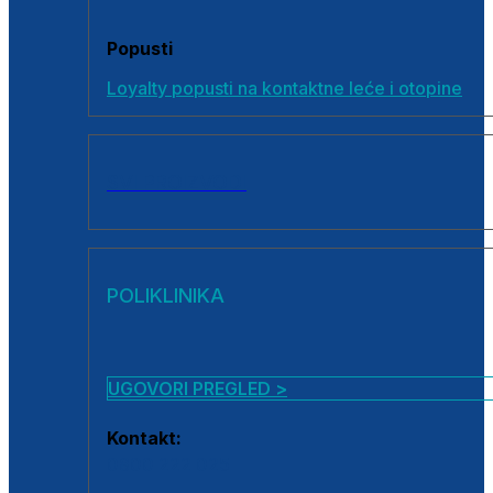
Popusti
Loyalty popusti na kontaktne leće i otopine
SVI PROIZVODI
POLIKLINIKA
UGOVORI PREGLED >
Kontakt:
0800 222 025