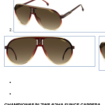
CHAMPION65/N 7W5 62HA SUNCE CARRERA