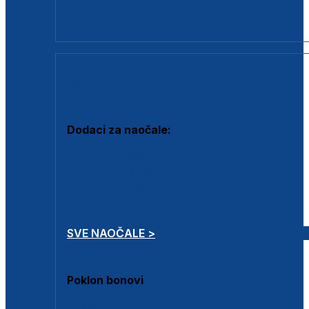
Dodaci za dioptrijske naočale
Poklon bonovi
DODACI
Dodaci za naočale:
Krpice za čišćenje
Kutijice za naočale
Sprejevi za čišćenje
Lančići za naočale
SVE NAOČALE >
Poklon bonovi
Poklon bonovi