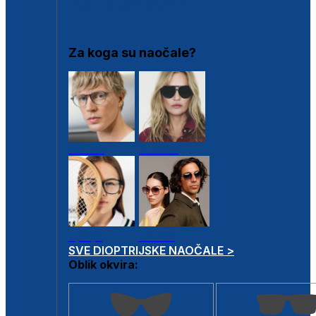
DIOPTRIJSKI OKVIRI
Za koga su naočale?
Muške
Ženske
Dječje
Unisex
SVE DIOPTRIJSKE NAOČALE >
Oblik okvira: