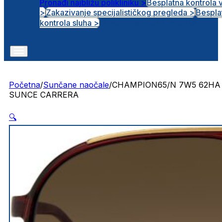
Pronađi najbližu polikliniku >
Besplatna kontrola 
>
Zakazivanje specijalističkog pregleda >
Bespla
Otvorena radna mjesta
kontrola sluha >
Početna
/
Sunčane naočale
/
CHAMPION65/N 7W5 62HA
SUNCE CARRERA
🔍