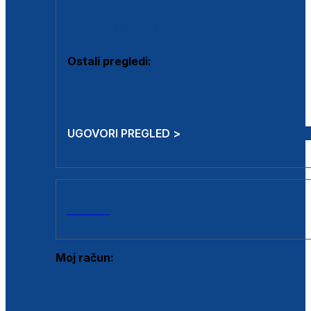
Estetska kirurgija i mali operativni zahvati
Aplikacija botoxa
Ostali pregledi:
Medicina rada
Sistematski pregled
UGOVORI PREGLED >
AKCIJE
Moj račun:
Prijava postojećeg korisnika
Registracija novog korisnika
Zaboravljena lozinka