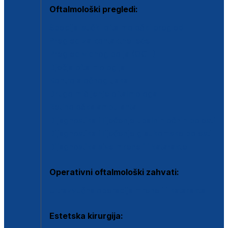
Oftalmološki pregledi:
Specijalistički oftalmološki pregled
Pregled za kontaktne leće
Pregled vidnog polja (OCT)
Dječja oftalmologija
Kontrola očnog tlaka
Drugo mišljenje oftalmologa
Retinološka ambulanta
Dijagnostika i liječenje upalnih očnih bolesti
Dijagnostika i liječenje glaukomske bolesti
Dijagnostika sive mrene ili katarakte
Operativni oftalmološki zahvati:
Ultrazvučna operacija mrene ili katarakta
Estetska kirurgija: