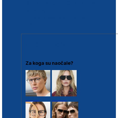
BESPLATNA KONTROLA SLUHA
Poslovnice
Proizvodi s loyalty popustima
Outlet
SUNČANE NAOČALE
Za koga su naočale?
Muške
Ženske