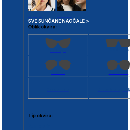
Dječje
Unisex
SVE SUNČANE NAOČALE >
Oblik okvira:
Kvadratan
Cat eye
Aviator
Četvrtasti
Svi oblici >
Virtualno ogled
Tip okvira:
Puni okvir