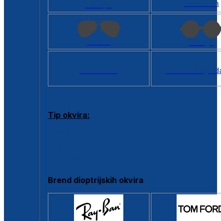
Kvadratan
Cat eye
Aviator
Okrugli
Svi oblici >
Virtualno ogled
Tip okvira:
Puni okvir
Clip-on
Poluokvir
Brend dioptrijskih okvira