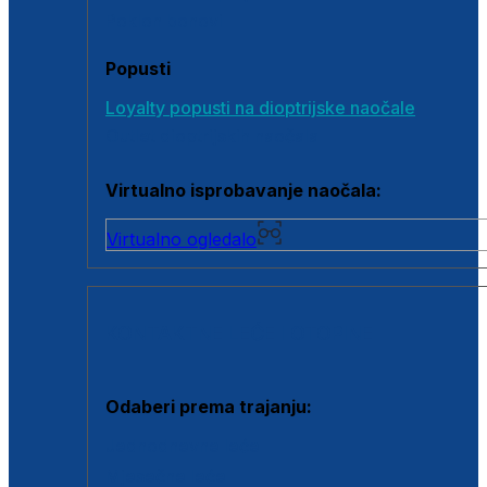
Poklon bonovi
Popusti
Loyalty popusti na dioptrijske naočale
Outlet dioptrijskih naočala
Virtualno isprobavanje naočala:
Virtualno ogledalo
KONTAKTNE LEĆE I OTOPINE
Odaberi prema trajanju:
Jednodnevne leće
Mjesečne leće