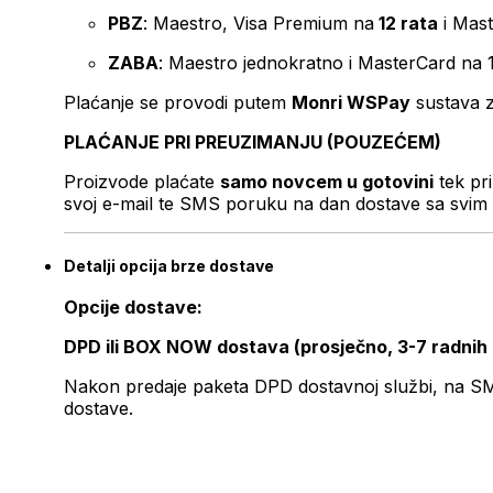
PBZ
: Maestro, Visa Premium na
12 rata
i Mas
ZABA
: Maestro jednokratno i MasterCard na 
Plaćanje se provodi putem
Monri WSPay
sustava z
PLAĆANJE PRI PREUZIMANJU (POUZEĆEM)
Proizvode plaćate
samo novcem u gotovini
tek pr
svoj e-mail te SMS poruku na dan dostave sa svim 
Detalji opcija brze dostave
Opcije dostave:
DPD ili BOX NOW dostava (prosječno, 3-7 radnih
Nakon predaje paketa DPD dostavnoj službi, na SMS 
dostave.