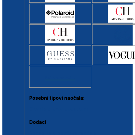
Svi brendovi >
Posebni tipovi naočala:
Okviri s clip-on dodatkom
Dodaci
Dodaci za dioptrijske naočale