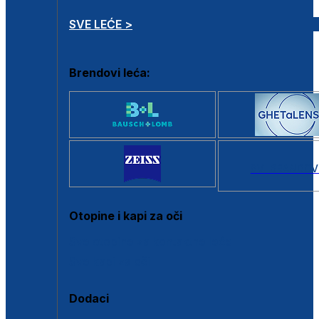
SVE LEĆE >
Brendovi leća:
SVI BRANDOV
Otopine i kapi za oči
Sve otopine za kontaktne leće
Sve kapi za oči
Dodaci