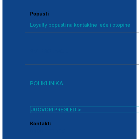
Popusti
Loyalty popusti na kontaktne leće i otopine
SVI PROIZVODI
POLIKLINIKA
UGOVORI PREGLED >
Kontakt:
0800 222 025