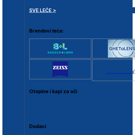
SVE LEĆE >
Brendovi leća:
SVI BRANDOV
Otopine i kapi za oči
Sve otopine za kontaktne leće
Sve kapi za oči
Dodaci