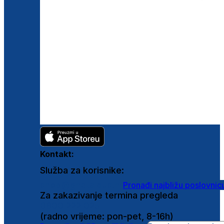
Kontakt:
Služba za korisnike:
shop@ghetaldus.hr
Pronađi najbližu poslovnic
Za zakazivanje termina pregleda
0800 222 025
(radno vrijeme: pon-pet, 8-16h)