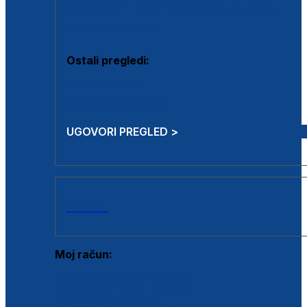
Estetska kirurgija i mali operativni zahvati
Aplikacija botoxa
Ostali pregledi:
Medicina rada
Sistematski pregled
UGOVORI PREGLED >
AKCIJE
Moj račun:
Prijava postojećeg korisnika
Registracija novog korisnika
Zaboravljena lozinka