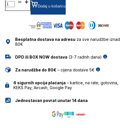
CL50146I
090
Dodaj u košaricu
5316
DIOPTRIJSKI
OKVIRI
CELINE
količina
Besplatna dostava na adresu
za sve narudžbe iznad
80€
DPD ili BOX NOW dostava
(3-7 radnih dana)
Za narudžbe do 80€
– cijena dostave 5€
6 sigurnih opcija plaćanja
– kartice, na rate, gotovina,
KEKS Pay, Aircash, Google Pay
Jednostavan povrat unutar 14 dana