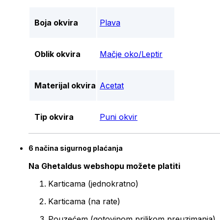
Boja okvira
Plava
Oblik okvira
Mačje oko/Leptir
Materijal okvira
Acetat
Tip okvira
Puni okvir
6 načina sigurnog plaćanja
Na Ghetaldus webshopu možete platiti
Karticama (jednokratno)
Karticama (na rate)
Pouzećem (gotovinom prilikom preuzimanja)