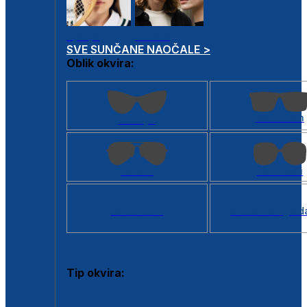
Dječje
Unisex
SVE SUNČANE NAOČALE >
Oblik okvira:
Kvadratan
Cat eye
Aviator
Četvrtasti
Svi oblici >
Virtualno ogled
Tip okvira:
Puni okvir