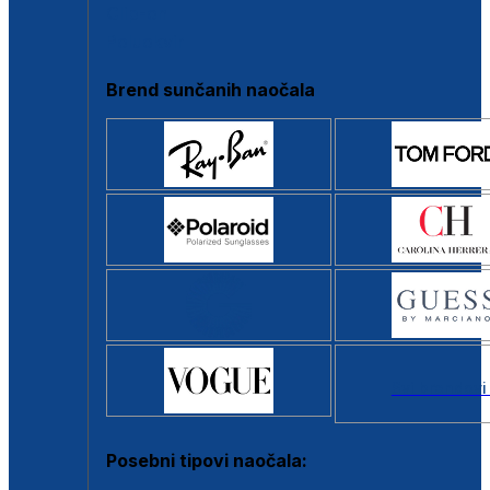
Clip-on
Poluokvir
Brend sunčanih naočala
Svi brendovi
Posebni tipovi naočala: