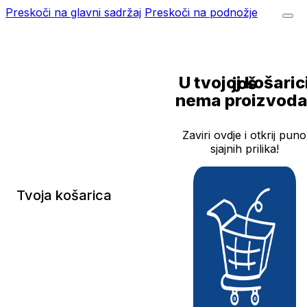
Preskoči na glavni sadržaj
Preskoči na podnožje
U tvojoj košarici još
nema proizvoda
Zaviri ovdje i otkrij puno
sjajnih prilika!
Tvoja košarica