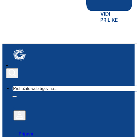
VIDI
PRILIKE
Traži
Prijava