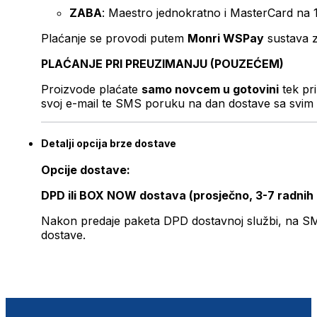
ZABA
: Maestro jednokratno i MasterCard na 
Plaćanje se provodi putem
Monri WSPay
sustava z
PLAĆANJE PRI PREUZIMANJU (POUZEĆEM)
Proizvode plaćate
samo novcem u gotovini
tek pr
svoj e-mail te SMS poruku na dan dostave sa svim 
Detalji opcija brze dostave
Opcije dostave:
DPD ili BOX NOW dostava (prosječno, 3-7 radnih
Nakon predaje paketa DPD dostavnoj službi, na SMS 
dostave.