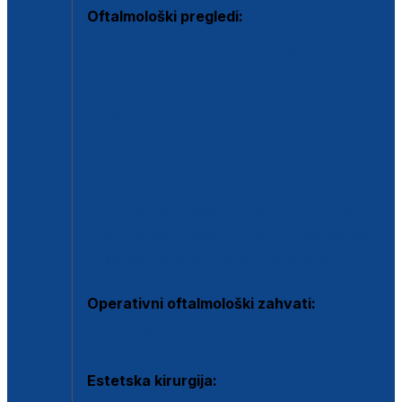
Oftalmološki pregledi:
Specijalistički oftalmološki pregled
Pregled za kontaktne leće
Pregled vidnog polja (OCT)
Dječja oftalmologija
Kontrola očnog tlaka
Drugo mišljenje oftalmologa
Retinološka ambulanta
Dijagnostika i liječenje upalnih očnih bolesti
Dijagnostika i liječenje glaukomske bolesti
Dijagnostika sive mrene ili katarakte
Operativni oftalmološki zahvati:
Ultrazvučna operacija mrene ili katarakta
Estetska kirurgija: