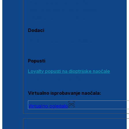
Polarizirane sunčane naočale
Fotokromatske sunčane naočale
Naočale s clip-on dodatkom
Dodaci
Dodaci za dioptrijske naočale
Poklon bonovi
Popusti
Loyalty popusti na dioptrijske naočale
Outlet dioptrijskih naočala
Virtualno isprobavanje naočala:
Virtualno ogledalo