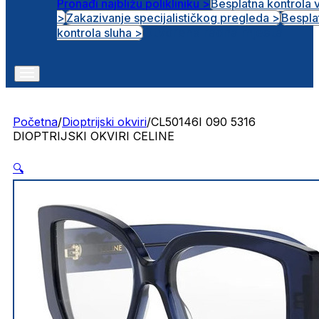
Pronađi najbližu polikliniku >
Besplatna kontrola 
>
Zakazivanje specijalističkog pregleda >
Bespla
Otvorena radna mjesta
kontrola sluha >
Početna
/
Dioptrijski okviri
/
CL50146I 090 5316
DIOPTRIJSKI OKVIRI CELINE
🔍