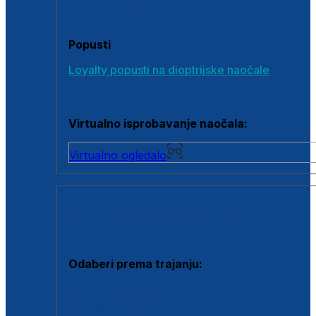
Poklon bonovi
Popusti
Loyalty popusti na dioptrijske naočale
Outlet dioptrijskih naočala
Virtualno isprobavanje naočala:
Virtualno ogledalo
KONTAKTNE LEĆE I OTOPINE
Odaberi prema trajanju:
Jednodnevne leće
Mjesečne leće