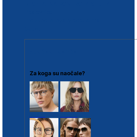
BESPLATNA KONTROLA SLUHA
Poslovnice
Proizvodi s loyalty popustima
Outlet
SUNČANE NAOČALE
Za koga su naočale?
Muške
Ženske