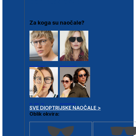
DIOPTRIJSKI OKVIRI
Za koga su naočale?
Muške
Ženske
Dječje
Unisex
SVE DIOPTRIJSKE NAOČALE >
Oblik okvira: