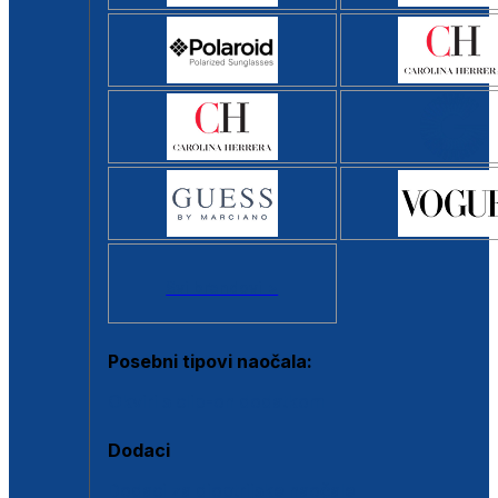
Svi brendovi >
Posebni tipovi naočala:
Okviri s clip-on dodatkom
Dodaci
Dodaci za dioptrijske naočale