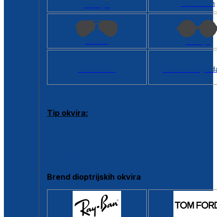
Kvadratan
Cat eye
Aviator
Okrugli
Svi oblici >
Virtualno ogled
Tip okvira:
Puni okvir
Clip-on
Poluokvir
Brend dioptrijskih okvira