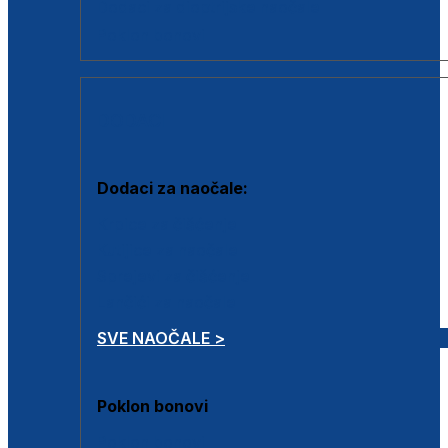
Dodaci za dioptrijske naočale
Poklon bonovi
DODACI
Dodaci za naočale:
Krpice za čišćenje
Kutijice za naočale
Sprejevi za čišćenje
Lančići za naočale
SVE NAOČALE >
Poklon bonovi
Poklon bonovi