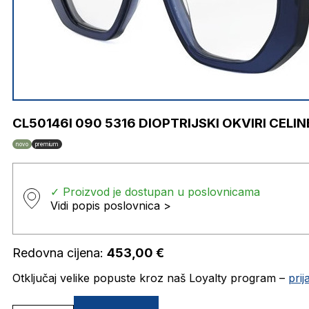
CL50146I 090 5316 DIOPTRIJSKI OKVIRI CELIN
novo
premium
✓ Proizvod je dostupan u poslovnicama
Vidi popis poslovnica >
Redovna cijena:
453,00
€
Otključaj velike popuste kroz naš Loyalty program –
pri