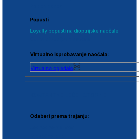
Poklon bonovi
Popusti
Loyalty popusti na dioptrijske naočale
Outlet dioptrijskih naočala
Virtualno isprobavanje naočala:
Virtualno ogledalo
KONTAKTNE LEĆE I OTOPINE
Odaberi prema trajanju:
Jednodnevne leće
Mjesečne leće