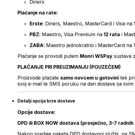
Diners
Plaćanje na rate:
Erste
: Diners, Maestro, MasterCard i Visa na
PBZ
: Maestro, Visa Premium na
12 rata
i Mas
ZABA
: Maestro jednokratno i MasterCard na 
Plaćanje se provodi putem
Monri WSPay
sustava z
PLAĆANJE PRI PREUZIMANJU (POUZEĆEM)
Proizvode plaćate
samo novcem u gotovini
tek pr
svoj e-mail te SMS poruku na dan dostave sa svim 
Detalji opcija brze dostave
Opcije dostave:
DPD ili BOX NOW dostava (prosječno, 3-7 radnih
Nakon predaje paketa DPD dostavnoj službi, na SMS 