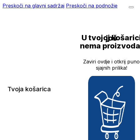
Preskoči na glavni sadržaj
Preskoči na podnožje
U tvojoj košarici još
nema proizvoda
Zaviri ovdje i otkrij puno
sjajnih prilika!
Tvoja košarica