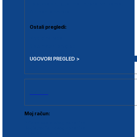
Estetska kirurgija i mali operativni zahvati
Aplikacija botoxa
Ostali pregledi:
Medicina rada
Sistematski pregled
UGOVORI PREGLED >
AKCIJE
Moj račun:
Prijava postojećeg korisnika
Registracija novog korisnika
Zaboravljena lozinka