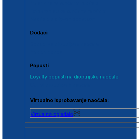
Polarizirane sunčane naočale
Fotokromatske sunčane naočale
Naočale s clip-on dodatkom
Dodaci
Dodaci za dioptrijske naočale
Poklon bonovi
Popusti
Loyalty popusti na dioptrijske naočale
Outlet dioptrijskih naočala
Virtualno isprobavanje naočala:
Virtualno ogledalo