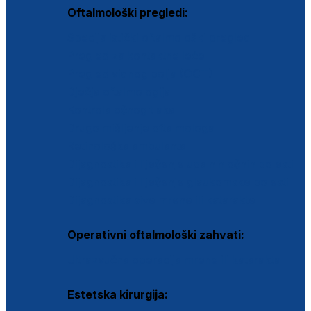
Oftalmološki pregledi:
Specijalistički oftalmološki pregled
Pregled za kontaktne leće
Pregled vidnog polja (OCT)
Dječja oftalmologija
Kontrola očnog tlaka
Drugo mišljenje oftalmologa
Retinološka ambulanta
Dijagnostika i liječenje upalnih očnih bolesti
Dijagnostika i liječenje glaukomske bolesti
Dijagnostika sive mrene ili katarakte
Operativni oftalmološki zahvati:
Ultrazvučna operacija mrene ili katarakta
Estetska kirurgija: