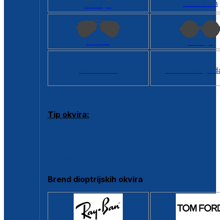
Kvadratan
Cat eye
Aviator
Okrugli
Svi oblici >
Virtualno ogled
Tip okvira:
Puni okvir
Clip-on
Poluokvir
Brend dioptrijskih okvira