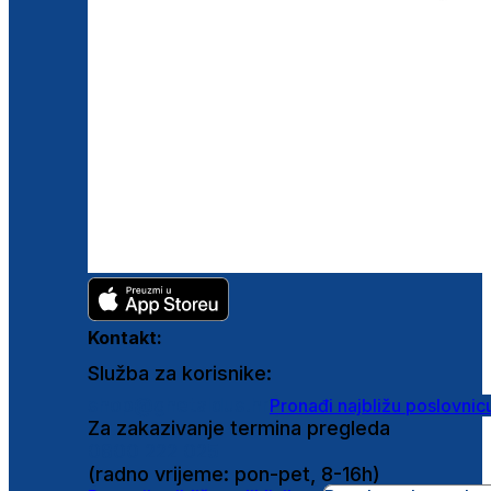
Kontakt:
Služba za korisnike:
shop@ghetaldus.hr
Pronađi najbližu poslovnic
Za zakazivanje termina pregleda
0800 222 025
(radno vrijeme: pon-pet, 8-16h)