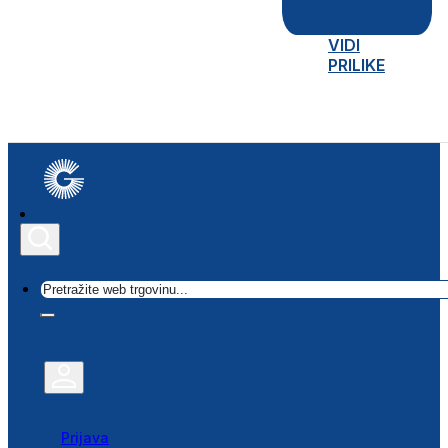
VIDI
PRILIKE
Traži
Prijava