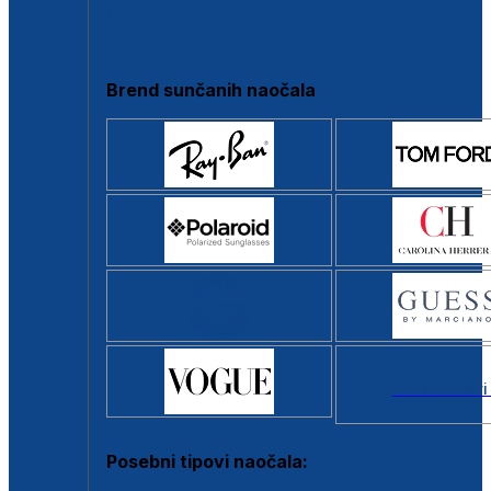
Clip-on
Poluokvir
Brend sunčanih naočala
Svi brendovi
Posebni tipovi naočala: