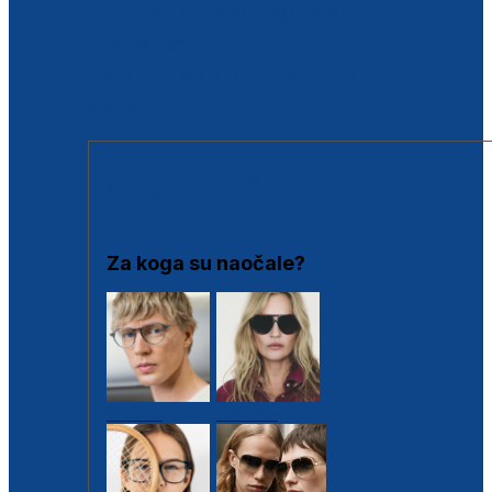
BESPLATNA KONTROLA SLUHA
Poslovnice
Proizvodi s loyalty popustima
Outlet
SUNČANE NAOČALE
Za koga su naočale?
Muške
Ženske