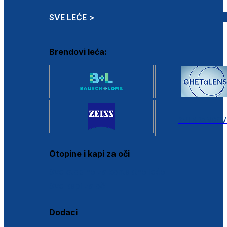
SVE LEĆE >
Brendovi leća:
SVI BRANDOV
Otopine i kapi za oči
Sve otopine za kontaktne leće
Sve kapi za oči
Dodaci