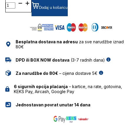
GU50219
CLIPON DIOPTRIJSKI
Dodaj u košaricu
OKVIRI
GUESS
količina
Besplatna dostava na adresu
za sve narudžbe iznad
80€
DPD ili BOX NOW dostava
(3-7 radnih dana)
Za narudžbe do 80€
– cijena dostave 5€
6 sigurnih opcija plaćanja
– kartice, na rate, gotovina,
KEKS Pay, Aircash, Google Pay
Jednostavan povrat unutar 14 dana