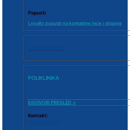
Popusti
Loyalty popusti na kontaktne leće i otopine
SVI PROIZVODI
POLIKLINIKA
UGOVORI PREGLED >
Kontakt:
0800 222 025