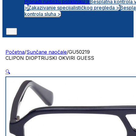
Pronađi najbližu polikliniku >
Besplatna kontrola 
>
Zakazivanje specijalističkog pregleda >
Bespla
Otvorena radna mjesta
kontrola sluha >
Početna
/
Sunčane naočale
/
GU50219
CLIPON DIOPTRIJSKI OKVIRI GUESS
🔍