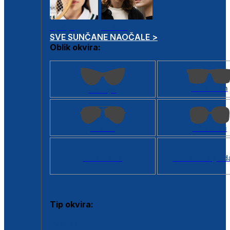
Dječje
Unisex
SVE SUNČANE NAOČALE >
Oblik okvira:
Kvadratan
Cat eye
Aviator
Četvrtasti
Svi oblici >
Virtualno ogled
Tip okvira:
Puni okvir