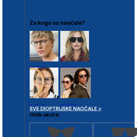
DIOPTRIJSKI OKVIRI
Za koga su naočale?
Muške
Ženske
Dječje
Unisex
SVE DIOPTRIJSKE NAOČALE >
Oblik okvira: