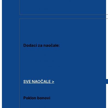
Dodaci za dioptrijske naočale
Poklon bonovi
DODACI
Dodaci za naočale:
Krpice za čišćenje
Kutijice za naočale
Sprejevi za čišćenje
Lančići za naočale
SVE NAOČALE >
Poklon bonovi
Poklon bonovi