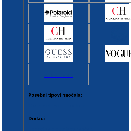
Svi brendovi >
Posebni tipovi naočala:
Okviri s clip-on dodatkom
Dodaci
Dodaci za dioptrijske naočale