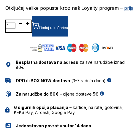
Otključaj velike popuste kroz naš Loyalty program –
pri
CRL4538-
2 DIOPTRIJSKI
Dodaj u košaricu
OKVIRI
CAROLINA
LEMKE
količina
Besplatna dostava na adresu
za sve narudžbe iznad
80€
DPD ili BOX NOW dostava
(3-7 radnih dana)
Za narudžbe do 80€
– cijena dostave 5€
6 sigurnih opcija plaćanja
– kartice, na rate, gotovina,
KEKS Pay, Aircash, Google Pay
Jednostavan povrat unutar 14 dana