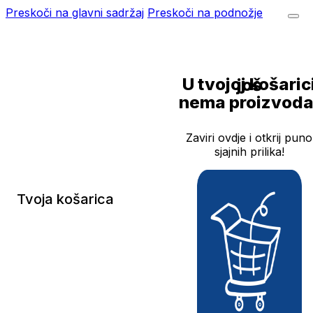
Preskoči na glavni sadržaj
Preskoči na podnožje
U tvojoj košarici još
nema proizvoda
Zaviri ovdje i otkrij puno
sjajnih prilika!
Tvoja košarica