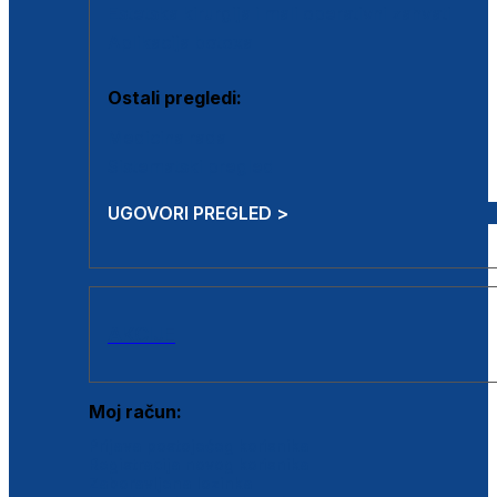
Estetska kirurgija i mali operativni zahvati
Aplikacija botoxa
Ostali pregledi:
Medicina rada
Sistematski pregled
UGOVORI PREGLED >
AKCIJE
Moj račun:
Prijava postojećeg korisnika
Registracija novog korisnika
Zaboravljena lozinka