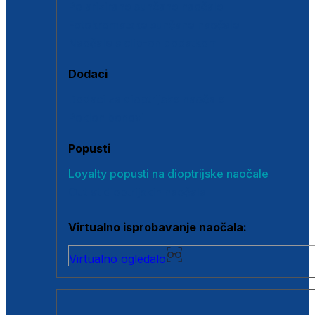
Polarizirane sunčane naočale
Fotokromatske sunčane naočale
Naočale s clip-on dodatkom
Dodaci
Dodaci za dioptrijske naočale
Poklon bonovi
Popusti
Loyalty popusti na dioptrijske naočale
Outlet dioptrijskih naočala
Virtualno isprobavanje naočala:
Virtualno ogledalo