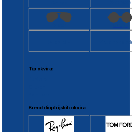
Kvadratan
Cat eye
Aviator
Okrugli
Svi oblici >
Virtualno ogled
Tip okvira:
Puni okvir
Clip-on
Poluokvir
Brend dioptrijskih okvira