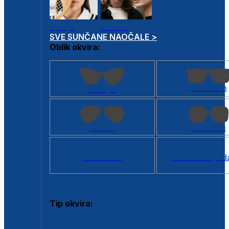
Dječje
Unisex
SVE SUNČANE NAOČALE >
Oblik okvira:
Kvadratan
Cat eye
Aviator
Četvrtasti
Svi oblici >
Virtualno ogled
Tip okvira:
Puni okvir