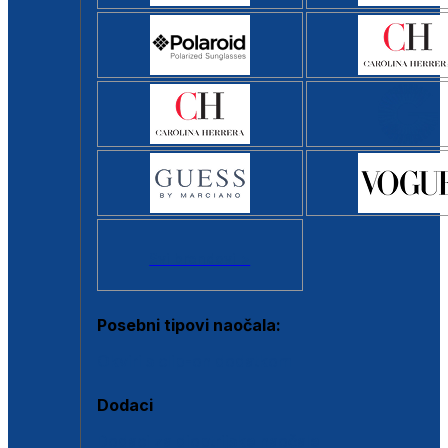
Svi brendovi >
Posebni tipovi naočala:
Okviri s clip-on dodatkom
Dodaci
Dodaci za dioptrijske naočale