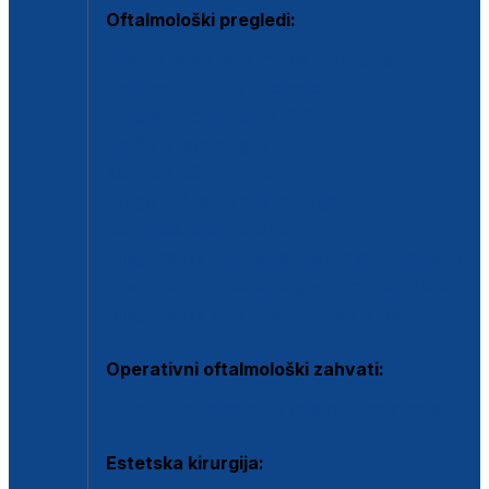
Oftalmološki pregledi:
Specijalistički oftalmološki pregled
Pregled za kontaktne leće
Pregled vidnog polja (OCT)
Dječja oftalmologija
Kontrola očnog tlaka
Drugo mišljenje oftalmologa
Retinološka ambulanta
Dijagnostika i liječenje upalnih očnih bolesti
Dijagnostika i liječenje glaukomske bolesti
Dijagnostika sive mrene ili katarakte
Operativni oftalmološki zahvati:
Ultrazvučna operacija mrene ili katarakta
Estetska kirurgija: