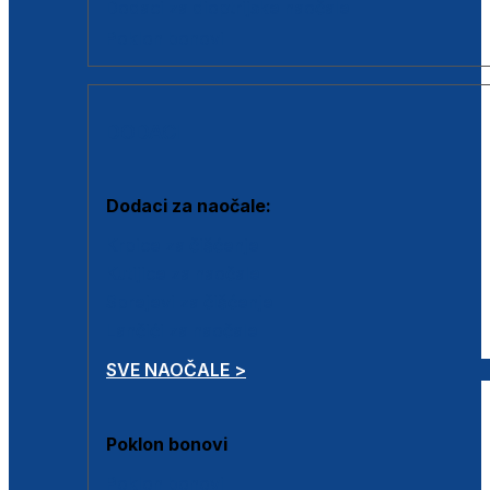
Dodaci za dioptrijske naočale
Poklon bonovi
DODACI
Dodaci za naočale:
Krpice za čišćenje
Kutijice za naočale
Sprejevi za čišćenje
Lančići za naočale
SVE NAOČALE >
Poklon bonovi
Poklon bonovi