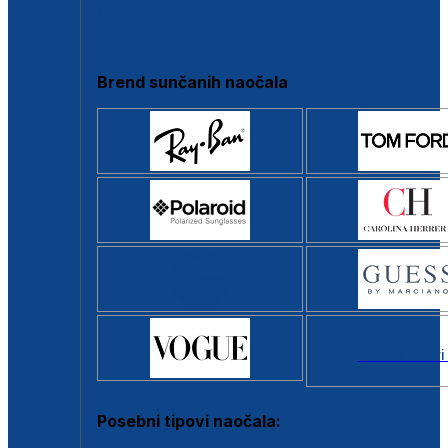
Clip-on
Poluokvir
Brend sunčanih naočala
Svi brendovi
Posebni tipovi naočala: