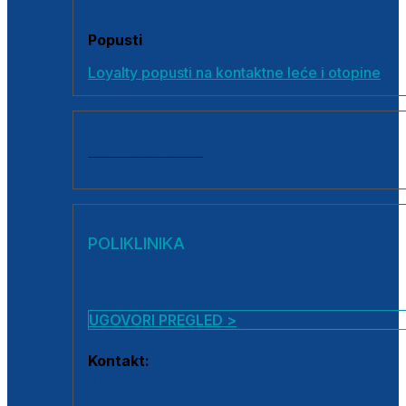
Popusti
Loyalty popusti na kontaktne leće i otopine
SVI PROIZVODI
POLIKLINIKA
UGOVORI PREGLED >
Kontakt:
0800 222 025