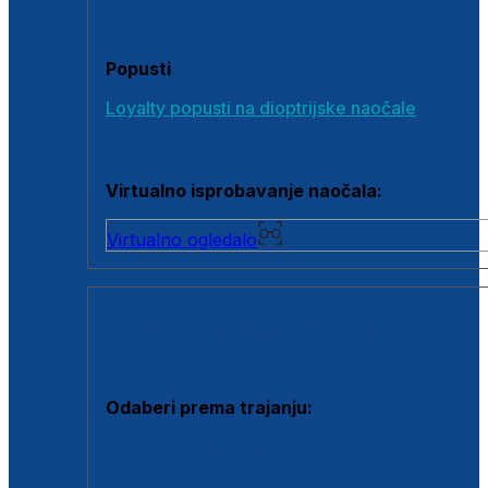
Poklon bonovi
Popusti
Loyalty popusti na dioptrijske naočale
Outlet dioptrijskih naočala
Virtualno isprobavanje naočala:
Virtualno ogledalo
KONTAKTNE LEĆE I OTOPINE
Odaberi prema trajanju:
Jednodnevne leće
Mjesečne leće