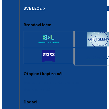
SVE LEĆE >
Brendovi leća:
SVI BRANDOV
Otopine i kapi za oči
Sve otopine za kontaktne leće
Sve kapi za oči
Dodaci