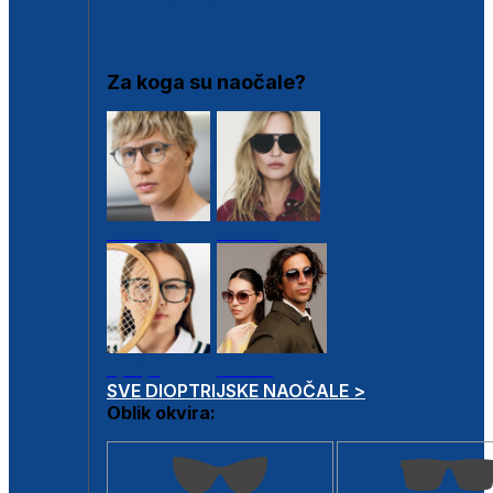
DIOPTRIJSKI OKVIRI
Za koga su naočale?
Muške
Ženske
Dječje
Unisex
SVE DIOPTRIJSKE NAOČALE >
Oblik okvira: