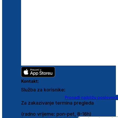
Kontakt:
Služba za korisnike:
shop@ghetaldus.hr
Pronađi najbližu poslovnic
Za zakazivanje termina pregleda
0800 222 025
(radno vrijeme: pon-pet, 8-16h)