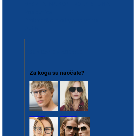
BESPLATNA KONTROLA SLUHA
Poslovnice
Proizvodi s loyalty popustima
Outlet
SUNČANE NAOČALE
Za koga su naočale?
Muške
Ženske