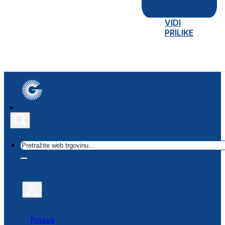
VIDI
PRILIKE
Traži
Prijava