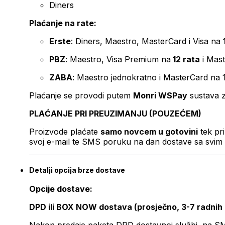
Diners
Plaćanje na rate:
Erste
: Diners, Maestro, MasterCard i Visa na
PBZ
: Maestro, Visa Premium na
12 rata
i Mas
ZABA
: Maestro jednokratno i MasterCard na 
Plaćanje se provodi putem
Monri WSPay
sustava z
PLAĆANJE PRI PREUZIMANJU (POUZEĆEM)
Proizvode plaćate
samo novcem u gotovini
tek pr
svoj e-mail te SMS poruku na dan dostave sa svim 
Detalji opcija brze dostave
Opcije dostave:
DPD ili BOX NOW dostava (prosječno, 3-7 radnih
Nakon predaje paketa DPD dostavnoj službi, na SMS 