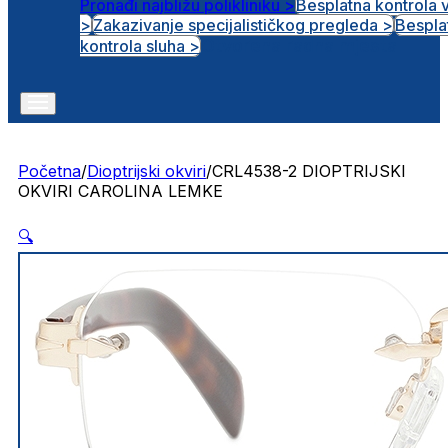
Pronađi najbližu polikliniku >
Besplatna kontrola 
>
Zakazivanje specijalističkog pregleda >
Bespla
Otvorena radna mjesta
kontrola sluha >
Početna
/
Dioptrijski okviri
/
CRL4538-2 DIOPTRIJSKI
OKVIRI CAROLINA LEMKE
🔍