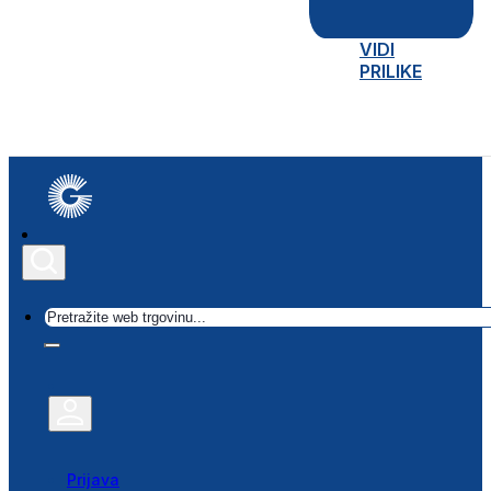
VIDI
PRILIKE
Traži
Prijava