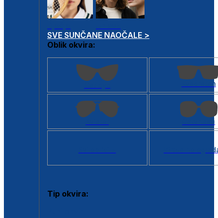
Dječje
Unisex
SVE SUNČANE NAOČALE >
Oblik okvira:
Kvadratan
Cat eye
Aviator
Četvrtasti
Svi oblici >
Virtualno ogled
Tip okvira:
Puni okvir