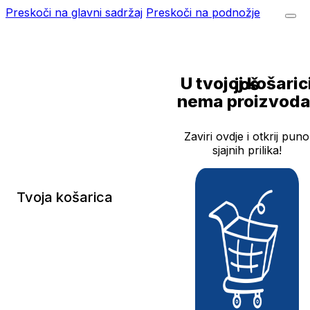
Preskoči na glavni sadržaj
Preskoči na podnožje
U tvojoj košarici još
nema proizvoda
Zaviri ovdje i otkrij puno
sjajnih prilika!
Tvoja košarica