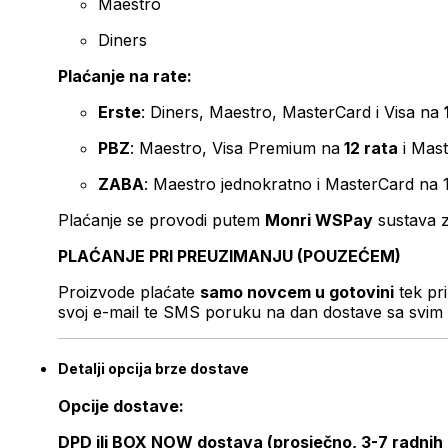
Maestro
Diners
Plaćanje na rate:
Erste
: Diners, Maestro, MasterCard i Visa na
PBZ
: Maestro, Visa Premium na
12 rata
i Mas
ZABA
: Maestro jednokratno i MasterCard na 
Plaćanje se provodi putem
Monri WSPay
sustava z
PLAĆANJE PRI PREUZIMANJU (POUZEĆEM)
Proizvode plaćate
samo novcem u gotovini
tek pr
svoj e-mail te SMS poruku na dan dostave sa svim 
Detalji opcija brze dostave
Opcije dostave:
DPD ili BOX NOW dostava (prosječno, 3-7 radnih