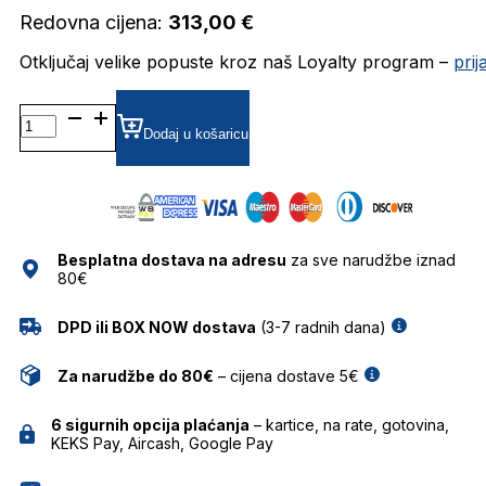
Redovna cijena:
313,00
€
Otključaj velike popuste kroz naš Loyalty program –
pri
DAP130-
01 DIOPTRIJSKI
Dodaj u košaricu
OKVIRI
DAVIDOFF
količina
Besplatna dostava na adresu
za sve narudžbe iznad
80€
DPD ili BOX NOW dostava
(3-7 radnih dana)
Za narudžbe do 80€
– cijena dostave 5€
6 sigurnih opcija plaćanja
– kartice, na rate, gotovina,
KEKS Pay, Aircash, Google Pay