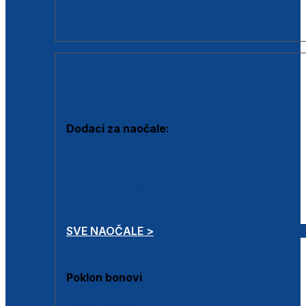
Dodaci za dioptrijske naočale
Poklon bonovi
DODACI
Dodaci za naočale:
Krpice za čišćenje
Kutijice za naočale
Sprejevi za čišćenje
Lančići za naočale
SVE NAOČALE >
Poklon bonovi
Poklon bonovi