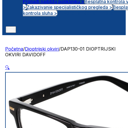
Pronađi najbližu polikliniku >
Besplatna kontrola 
>
Zakazivanje specijalističkog pregleda >
Bespla
Otvorena radna mjesta
kontrola sluha >
Početna
/
Dioptrijski okviri
/
DAP130-01 DIOPTRIJSKI
OKVIRI DAVIDOFF
🔍