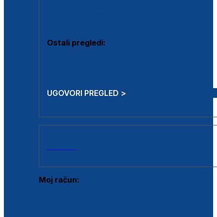
Estetska kirurgija i mali operativni zahvati
Aplikacija botoxa
Ostali pregledi:
Medicina rada
Sistematski pregled
UGOVORI PREGLED >
AKCIJE
Moj račun:
Prijava postojećeg korisnika
Registracija novog korisnika
Zaboravljena lozinka