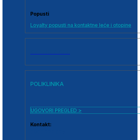
Popusti
Loyalty popusti na kontaktne leće i otopine
SVI PROIZVODI
POLIKLINIKA
UGOVORI PREGLED >
Kontakt:
0800 222 025