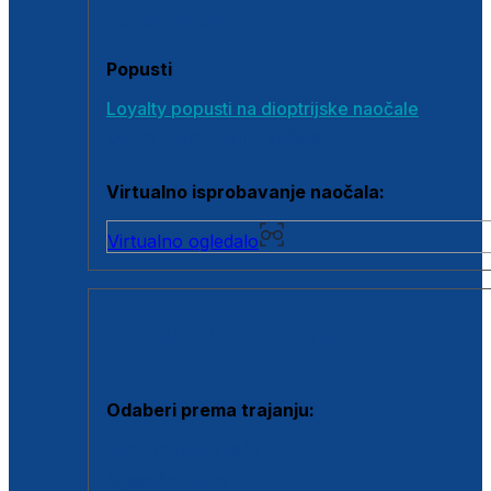
Poklon bonovi
Popusti
Loyalty popusti na dioptrijske naočale
Outlet dioptrijskih naočala
Virtualno isprobavanje naočala:
Virtualno ogledalo
KONTAKTNE LEĆE I OTOPINE
Odaberi prema trajanju:
Jednodnevne leće
Mjesečne leće