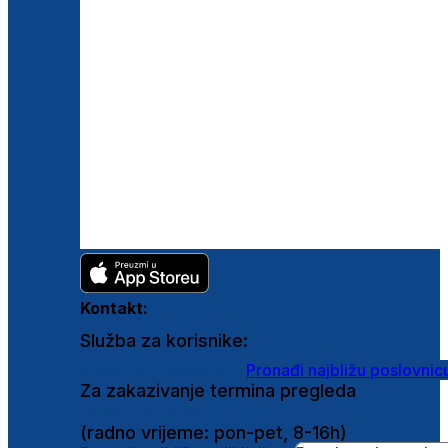
Kontakt:
Služba za korisnike:
shop@ghetaldus.hr
Pronađi najbližu poslovnic
Za zakazivanje termina pregleda
0800 222 025
(radno vrijeme: pon-pet, 8-16h)