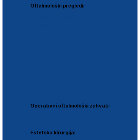
Oftalmološki pregledi:
Specijalistički oftalmološki pregled
Pregled za kontaktne leće
Pregled vidnog polja (OCT)
Dječja oftalmologija
Kontrola očnog tlaka
Drugo mišljenje oftalmologa
Retinološka ambulanta
Dijagnostika i liječenje upalnih očnih bolesti
Dijagnostika i liječenje glaukomske bolesti
Dijagnostika sive mrene ili katarakte
Operativni oftalmološki zahvati:
Ultrazvučna operacija mrene ili katarakta
Estetska kirurgija: