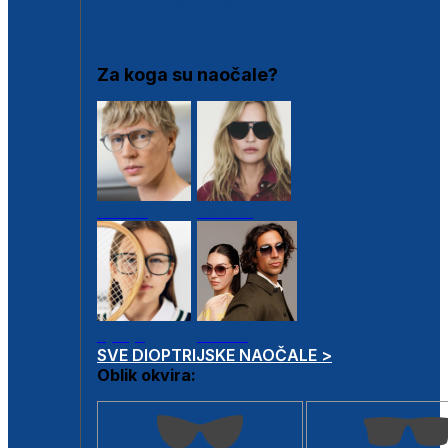
DIOPTRIJSKI OKVIRI
Za koga su naočale?
Muške
Ženske
Dječje
Unisex
SVE DIOPTRIJSKE NAOČALE >
Oblik okvira: