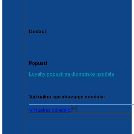
Polarizirane sunčane naočale
Fotokromatske sunčane naočale
Naočale s clip-on dodatkom
Dodaci
Dodaci za dioptrijske naočale
Poklon bonovi
Popusti
Loyalty popusti na dioptrijske naočale
Outlet dioptrijskih naočala
Virtualno isprobavanje naočala:
Virtualno ogledalo