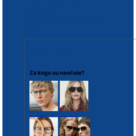
BESPLATNA KONTROLA SLUHA
Poslovnice
Proizvodi s loyalty popustima
Outlet
SUNČANE NAOČALE
Za koga su naočale?
Muške
Ženske