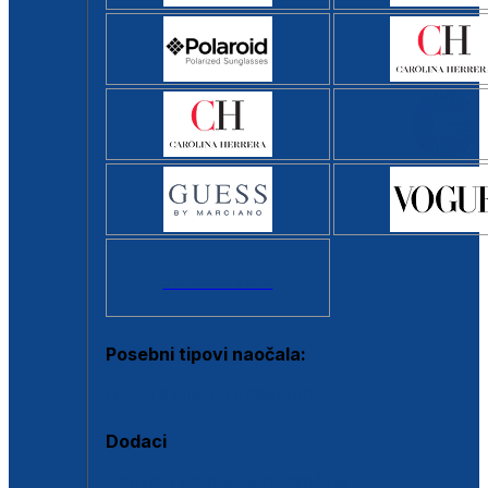
Svi brendovi >
Posebni tipovi naočala:
Okviri s clip-on dodatkom
Dodaci
Dodaci za dioptrijske naočale