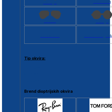
Kvadratan
Cat eye
Aviator
Okrugli
Svi oblici >
Virtualno ogled
Tip okvira:
Puni okvir
Clip-on
Poluokvir
Brend dioptrijskih okvira