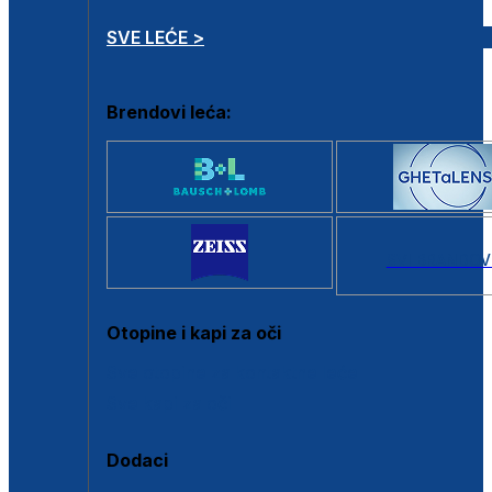
SVE LEĆE >
Brendovi leća:
SVI BRANDOV
Otopine i kapi za oči
Sve otopine za kontaktne leće
Sve kapi za oči
Dodaci