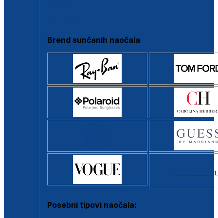
Clip-on
Poluokvir
Brend sunčanih naočala
Svi brendovi
Posebni tipovi naočala: