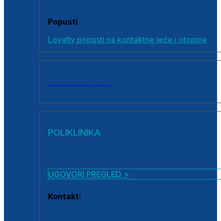
Popusti
Loyalty popusti na kontaktne leće i otopine
SVI PROIZVODI
POLIKLINIKA
UGOVORI PREGLED >
Kontakt:
0800 222 025