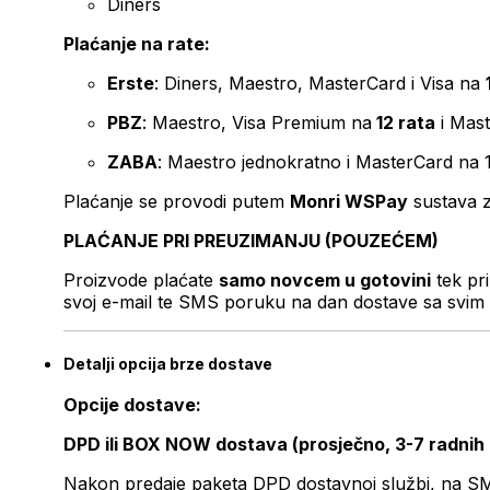
Diners
Plaćanje na rate:
Erste
: Diners, Maestro, MasterCard i Visa na
PBZ
: Maestro, Visa Premium na
12 rata
i Mas
ZABA
: Maestro jednokratno i MasterCard na 
Plaćanje se provodi putem
Monri WSPay
sustava z
PLAĆANJE PRI PREUZIMANJU (POUZEĆEM)
Proizvode plaćate
samo novcem u gotovini
tek pr
svoj e-mail te SMS poruku na dan dostave sa svim 
Detalji opcija brze dostave
Opcije dostave:
DPD ili BOX NOW dostava (prosječno, 3-7 radnih
Nakon predaje paketa DPD dostavnoj službi, na SMS 