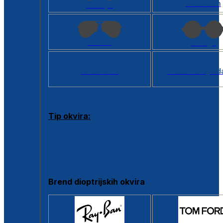
Kvadratan
Cat eye
Aviator
Okrugli
Svi oblici >
Virtualno ogled
Tip okvira:
Puni okvir
Clip-on
Poluokvir
Brend dioptrijskih okvira