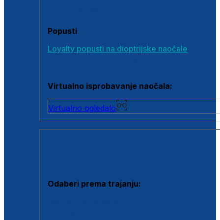
Poklon bonovi
Popusti
Loyalty popusti na dioptrijske naočale
Outlet dioptrijskih naočala
Virtualno isprobavanje naočala:
Virtualno ogledalo
KONTAKTNE LEĆE I OTOPINE
Odaberi prema trajanju:
Jednodnevne leće
Mjesečne leće