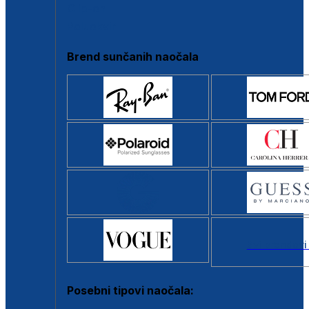
Clip-on
Poluokvir
Brend sunčanih naočala
Svi brendovi
Posebni tipovi naočala: