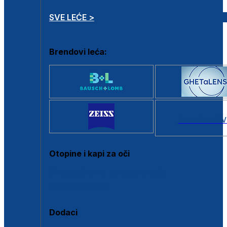
SVE LEĆE >
Brendovi leća:
SVI BRANDOV
Otopine i kapi za oči
Sve otopine za kontaktne leće
Sve kapi za oči
Dodaci