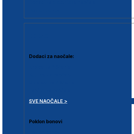
Dodaci za dioptrijske naočale
Poklon bonovi
DODACI
Dodaci za naočale:
Krpice za čišćenje
Kutijice za naočale
Sprejevi za čišćenje
Lančići za naočale
SVE NAOČALE >
Poklon bonovi
Poklon bonovi