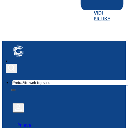
VIDI
PRILIKE
Traži
Prijava