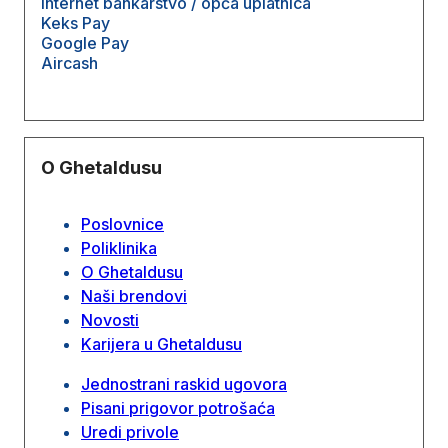
Internet bankarstvo / opća uplatnica
Keks Pay
Google Pay
Aircash
O Ghetaldusu
Poslovnice
Poliklinika
O Ghetaldusu
Naši brendovi
Novosti
Karijera u Ghetaldusu
Jednostrani raskid ugovora
Pisani prigovor potrošaća
Uredi privole