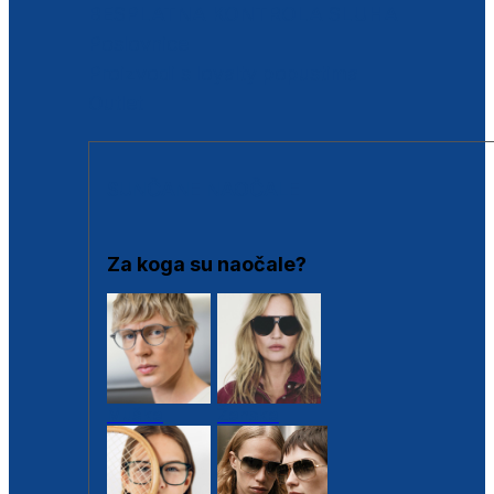
BESPLATNA KONTROLA SLUHA
Poslovnice
Proizvodi s loyalty popustima
Outlet
SUNČANE NAOČALE
Za koga su naočale?
Muške
Ženske