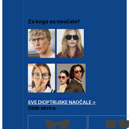
DIOPTRIJSKI OKVIRI
Za koga su naočale?
Muške
Ženske
Dječje
Unisex
SVE DIOPTRIJSKE NAOČALE >
Oblik okvira: