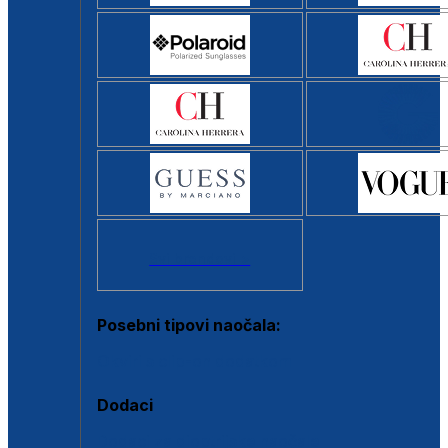
Svi brendovi >
Posebni tipovi naočala:
Okviri s clip-on dodatkom
Dodaci
Dodaci za dioptrijske naočale