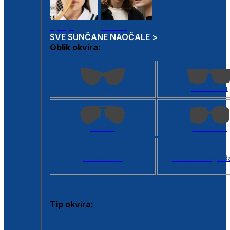
Dječje
Unisex
SVE SUNČANE NAOČALE >
Oblik okvira:
Kvadratan
Cat eye
Aviator
Četvrtasti
Svi oblici >
Virtualno ogled
Tip okvira:
Puni okvir