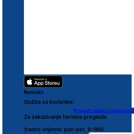
Kontakt:
Služba za korisnike:
shop@ghetaldus.hr
Pronađi najbližu poslovnic
Za zakazivanje termina pregleda
0800 222 025
(radno vrijeme: pon-pet, 8-16h)