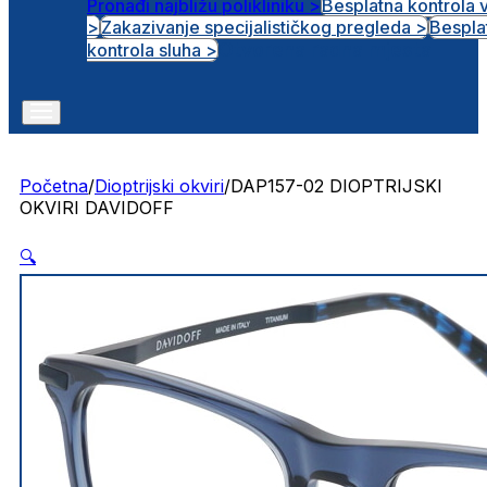
Pronađi najbližu polikliniku >
Besplatna kontrola 
>
Zakazivanje specijalističkog pregleda >
Bespla
Otvorena radna mjesta
kontrola sluha >
Početna
/
Dioptrijski okviri
/
DAP157-02 DIOPTRIJSKI
OKVIRI DAVIDOFF
🔍