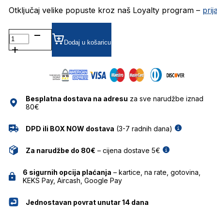
Otključaj velike popuste kroz naš Loyalty program –
pri
DAP157-
02 DIOPTRIJSKI
Dodaj u košaricu
OKVIRI
DAVIDOFF
količina
Besplatna dostava na adresu
za sve narudžbe iznad
80€
DPD ili BOX NOW dostava
(3-7 radnih dana)
Za narudžbe do 80€
– cijena dostave 5€
6 sigurnih opcija plaćanja
– kartice, na rate, gotovina,
KEKS Pay, Aircash, Google Pay
Jednostavan povrat unutar 14 dana