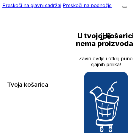
Preskoči na glavni sadržaj
Preskoči na podnožje
U tvojoj košarici još
nema proizvoda
Zaviri ovdje i otkrij puno
sjajnih prilika!
Tvoja košarica