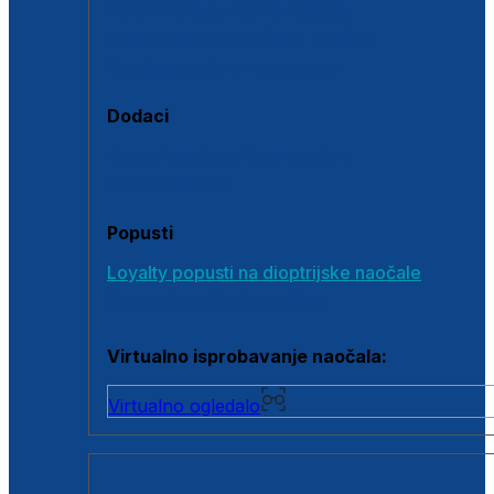
Polarizirane sunčane naočale
Fotokromatske sunčane naočale
Naočale s clip-on dodatkom
Dodaci
Dodaci za dioptrijske naočale
Poklon bonovi
Popusti
Loyalty popusti na dioptrijske naočale
Outlet dioptrijskih naočala
Virtualno isprobavanje naočala:
Virtualno ogledalo