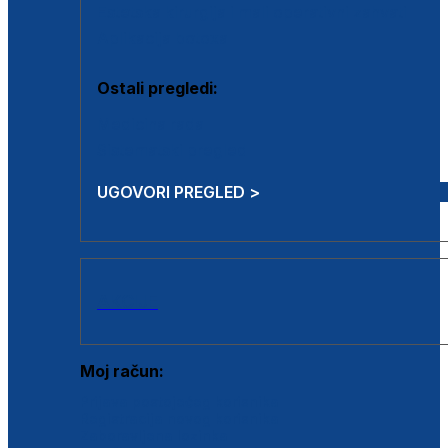
Estetska kirurgija i mali operativni zahvati
Aplikacija botoxa
Ostali pregledi:
Medicina rada
Sistematski pregled
UGOVORI PREGLED >
AKCIJE
Moj račun:
Prijava postojećeg korisnika
Registracija novog korisnika
Zaboravljena lozinka