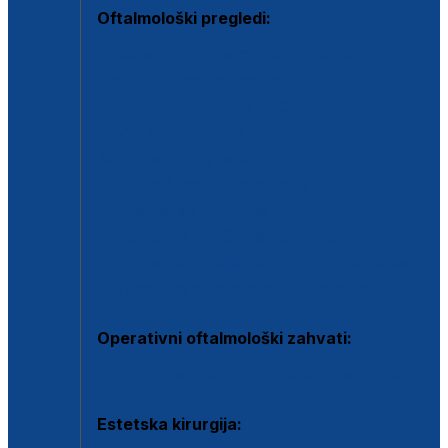
Oftalmološki pregledi:
Specijalistički oftalmološki pregled
Pregled za kontaktne leće
Pregled vidnog polja (OCT)
Dječja oftalmologija
Kontrola očnog tlaka
Drugo mišljenje oftalmologa
Retinološka ambulanta
Dijagnostika i liječenje upalnih očnih bolesti
Dijagnostika i liječenje glaukomske bolesti
Dijagnostika sive mrene ili katarakte
Operativni oftalmološki zahvati:
Ultrazvučna operacija mrene ili katarakta
Estetska kirurgija: