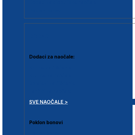
Dodaci za dioptrijske naočale
Poklon bonovi
DODACI
Dodaci za naočale:
Krpice za čišćenje
Kutijice za naočale
Sprejevi za čišćenje
Lančići za naočale
SVE NAOČALE >
Poklon bonovi
Poklon bonovi