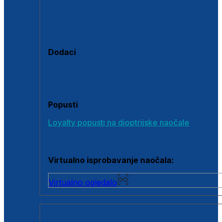
Polarizirane sunčane naočale
Fotokromatske sunčane naočale
Naočale s clip-on dodatkom
Dodaci
Dodaci za dioptrijske naočale
Poklon bonovi
Popusti
Loyalty popusti na dioptrijske naočale
Outlet dioptrijskih naočala
Virtualno isprobavanje naočala:
Virtualno ogledalo