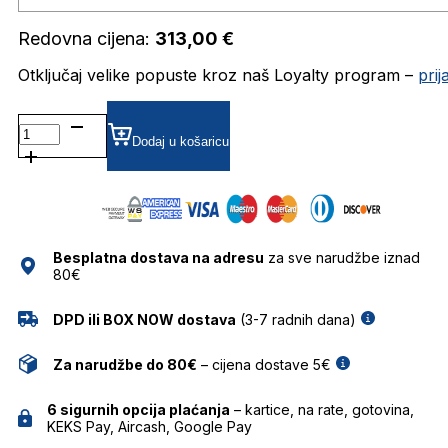
Redovna cijena:
313,00
€
Otključaj velike popuste kroz naš Loyalty program –
pri
DAT104-
01 DIOPTRIJSKI
Dodaj u košaricu
OKVIRI
DAVIDOFF
količina
Besplatna dostava na adresu
za sve narudžbe iznad
80€
DPD ili BOX NOW dostava
(3-7 radnih dana)
Za narudžbe do 80€
– cijena dostave 5€
6 sigurnih opcija plaćanja
– kartice, na rate, gotovina,
KEKS Pay, Aircash, Google Pay