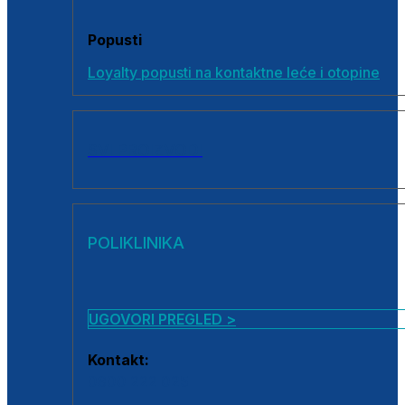
Popusti
Loyalty popusti na kontaktne leće i otopine
SVI PROIZVODI
POLIKLINIKA
UGOVORI PREGLED >
Kontakt:
0800 222 025