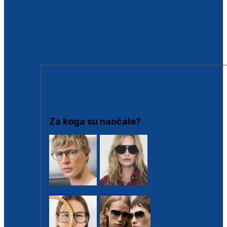
BESPLATNA KONTROLA SLUHA
Poslovnice
Proizvodi s loyalty popustima
Outlet
SUNČANE NAOČALE
Za koga su naočale?
Muške
Ženske