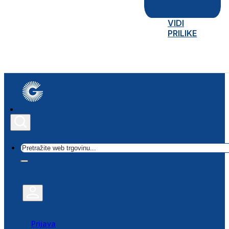
VIDI
PRILIKE
Traži
Prijava