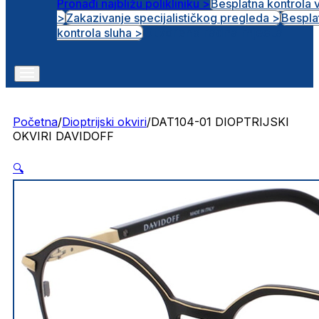
Pronađi najbližu polikliniku >
Besplatna kontrola 
>
Zakazivanje specijalističkog pregleda >
Bespla
Otvorena radna mjesta
kontrola sluha >
Početna
/
Dioptrijski okviri
/
DAT104-01 DIOPTRIJSKI
OKVIRI DAVIDOFF
🔍