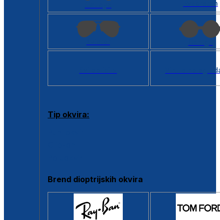
Kvadratan
Cat eye
Aviator
Okrugli
Svi oblici >
Virtualno ogled
Tip okvira:
Puni okvir
Clip-on
Poluokvir
Brend dioptrijskih okvira