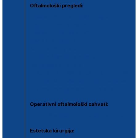
Oftalmološki pregledi:
Specijalistički oftalmološki pregled
Pregled za kontaktne leće
Pregled vidnog polja (OCT)
Dječja oftalmologija
Kontrola očnog tlaka
Drugo mišljenje oftalmologa
Retinološka ambulanta
Dijagnostika i liječenje upalnih očnih bolesti
Dijagnostika i liječenje glaukomske bolesti
Dijagnostika sive mrene ili katarakte
Operativni oftalmološki zahvati:
Ultrazvučna operacija mrene ili katarakta
Estetska kirurgija: