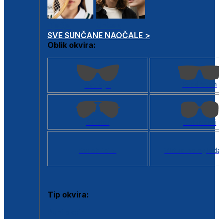
Dječje
Unisex
SVE SUNČANE NAOČALE >
Oblik okvira:
Kvadratan
Cat eye
Aviator
Četvrtasti
Svi oblici >
Virtualno ogled
Tip okvira:
Puni okvir