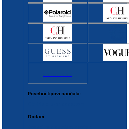
Svi brendovi >
Posebni tipovi naočala:
Okviri s clip-on dodatkom
Dodaci
Dodaci za dioptrijske naočale