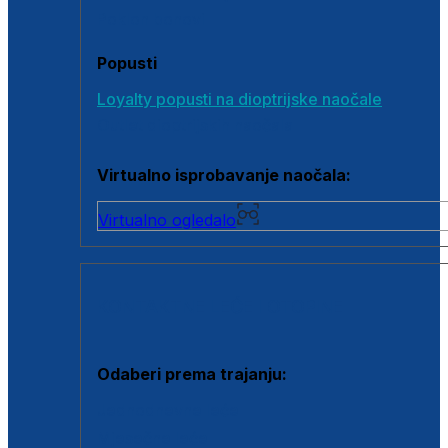
Poklon bonovi
Popusti
Loyalty popusti na dioptrijske naočale
Outlet dioptrijskih naočala
Virtualno isprobavanje naočala:
Virtualno ogledalo
KONTAKTNE LEĆE I OTOPINE
Odaberi prema trajanju:
Jednodnevne leće
Mjesečne leće