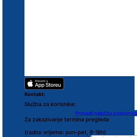
Kontakt:
Služba za korisnike:
shop@ghetaldus.hr
Pronađi najbližu poslovnic
Za zakazivanje termina pregleda
0800 222 025
(radno vrijeme: pon-pet, 8-16h)