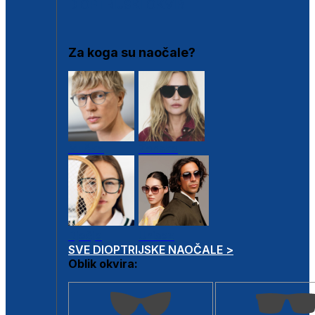
DIOPTRIJSKI OKVIRI
Za koga su naočale?
Muške
Ženske
Dječje
Unisex
SVE DIOPTRIJSKE NAOČALE >
Oblik okvira: