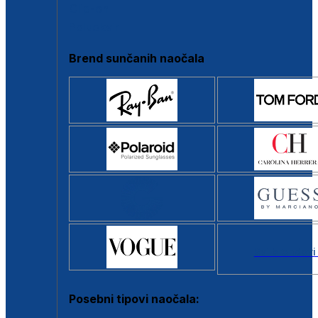
Clip-on
Poluokvir
Brend sunčanih naočala
Svi brendovi
Posebni tipovi naočala: