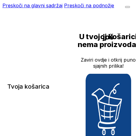
Preskoči na glavni sadržaj
Preskoči na podnožje
U tvojoj košarici još
nema proizvoda
Zaviri ovdje i otkrij puno
sjajnih prilika!
Tvoja košarica