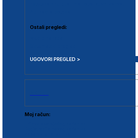
Estetska kirurgija i mali operativni zahvati
Aplikacija botoxa
Ostali pregledi:
Medicina rada
Sistematski pregled
UGOVORI PREGLED >
AKCIJE
Moj račun:
Prijava postojećeg korisnika
Registracija novog korisnika
Zaboravljena lozinka