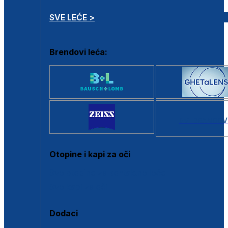
SVE LEĆE >
Brendovi leća:
SVI BRANDOV
Otopine i kapi za oči
Sve otopine za kontaktne leće
Sve kapi za oči
Dodaci