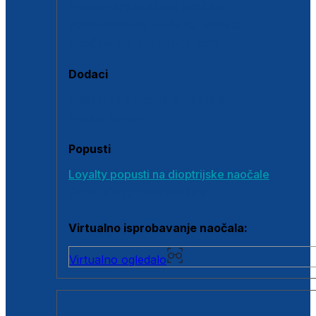
Polarizirane sunčane naočale
Fotokromatske sunčane naočale
Naočale s clip-on dodatkom
Dodaci
Dodaci za dioptrijske naočale
Poklon bonovi
Popusti
Loyalty popusti na dioptrijske naočale
Outlet dioptrijskih naočala
Virtualno isprobavanje naočala:
Virtualno ogledalo