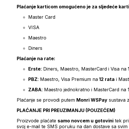
Plaćanje karticom omogućeno je za sljedeće kart
Master Card
VISA
Maestro
Diners
Plaćanje na rate:
Erste
: Diners, Maestro, MasterCard i Visa na
PBZ
: Maestro, Visa Premium na
12 rata
i Mas
ZABA
: Maestro jednokratno i MasterCard na 
Plaćanje se provodi putem
Monri WSPay
sustava z
PLAĆANJE PRI PREUZIMANJU (POUZEĆEM)
Proizvode plaćate
samo novcem u gotovini
tek pr
svoj e-mail te SMS poruku na dan dostave sa svim 