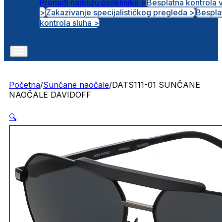
Pronađi najbližu polikliniku >
Besplatna kontrola 
>
Zakazivanje specijalističkog pregleda >
Bespla
Otvorena radna mjesta
kontrola sluha >
Početna
/
Sunčane naočale
/
DATS111-01 SUNČANE
NAOČALE DAVIDOFF
🔍