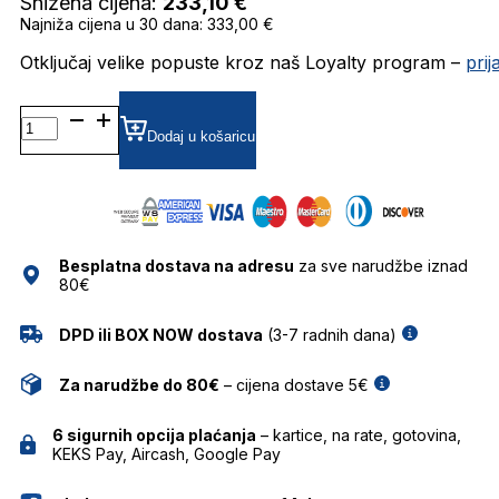
Snižena cijena:
233,10
€
Najniža cijena u 30 dana: 333,00 €
Otključaj velike popuste kroz naš Loyalty program –
pri
DATS111-
01 SUNČANE
Dodaj u košaricu
NAOČALE
DAVIDOFF
količina
Besplatna dostava na adresu
za sve narudžbe iznad
80€
DPD ili BOX NOW dostava
(3-7 radnih dana)
Za narudžbe do 80€
– cijena dostave 5€
6 sigurnih opcija plaćanja
– kartice, na rate, gotovina,
KEKS Pay, Aircash, Google Pay