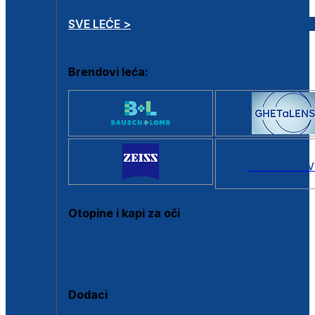
SVE LEĆE >
Brendovi leća:
SVI BRANDOV
Otopine i kapi za oči
Sve otopine za kontaktne leće
Sve kapi za oči
Dodaci