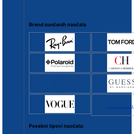
Clip-on
Poluokvir
Brend sunčanih naočala
Svi brendovi
Posebni tipovi naočala: