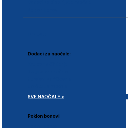
Dodaci za dioptrijske naočale
Poklon bonovi
DODACI
Dodaci za naočale:
Krpice za čišćenje
Kutijice za naočale
Sprejevi za čišćenje
Lančići za naočale
SVE NAOČALE >
Poklon bonovi
Poklon bonovi