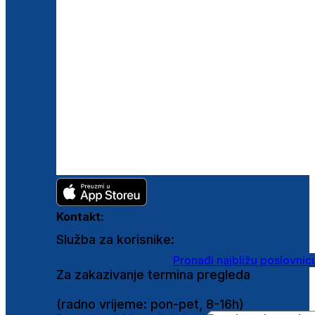
Kontakt:
Služba za korisnike:
shop@ghetaldus.hr
Pronađi najbližu poslovnic
Za zakazivanje termina pregleda
0800 222 025
(radno vrijeme: pon-pet, 8-16h)