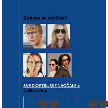
DIOPTRIJSKI OKVIRI
Za koga su naočale?
Muške
Ženske
Dječje
Unisex
SVE DIOPTRIJSKE NAOČALE >
Oblik okvira: