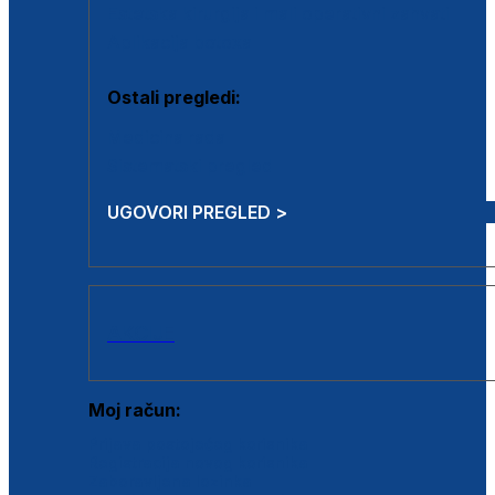
Estetska kirurgija i mali operativni zahvati
Aplikacija botoxa
Ostali pregledi:
Medicina rada
Sistematski pregled
UGOVORI PREGLED >
AKCIJE
Moj račun:
Prijava postojećeg korisnika
Registracija novog korisnika
Zaboravljena lozinka