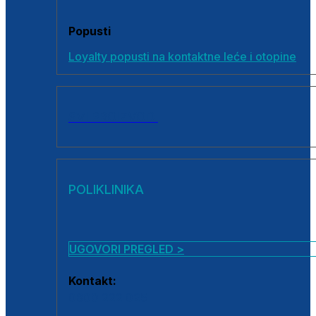
Popusti
Loyalty popusti na kontaktne leće i otopine
SVI PROIZVODI
POLIKLINIKA
UGOVORI PREGLED >
Kontakt:
0800 222 025