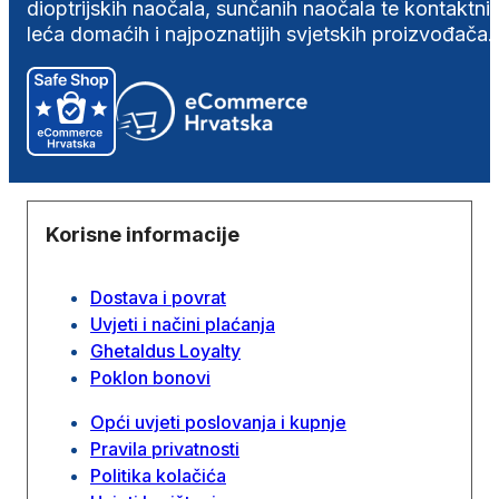
dioptrijskih naočala, sunčanih naočala te kontaktni
leća domaćih i najpoznatijih svjetskih proizvođača.
Korisne informacije
Dostava i povrat
Uvjeti i načini plaćanja
Ghetaldus Loyalty
Poklon bonovi
Opći uvjeti poslovanja i kupnje
Pravila privatnosti
Politika kolačića