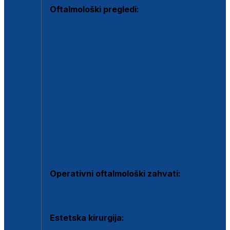
Oftalmološki pregledi:
Specijalistički oftalmološki pregled
Pregled za kontaktne leće
Pregled vidnog polja (OCT)
Dječja oftalmologija
Kontrola očnog tlaka
Drugo mišljenje oftalmologa
Retinološka ambulanta
Dijagnostika i liječenje upalnih očnih bolesti
Dijagnostika i liječenje glaukomske bolesti
Dijagnostika sive mrene ili katarakte
Operativni oftalmološki zahvati:
Ultrazvučna operacija mrene ili katarakta
Estetska kirurgija: