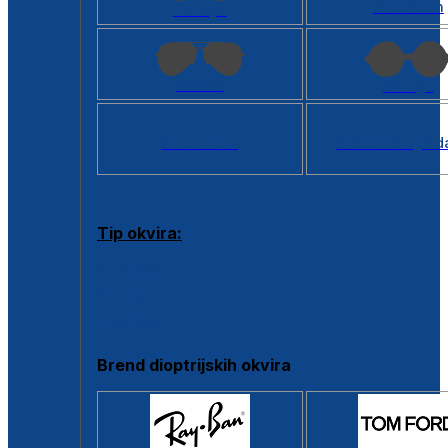
Kvadratan
Cat eye
Aviator
Okrugli
Svi oblici >
Virtualno ogled
Tip okvira:
Puni okvir
Clip-on
Poluokvir
Brend dioptrijskih okvira