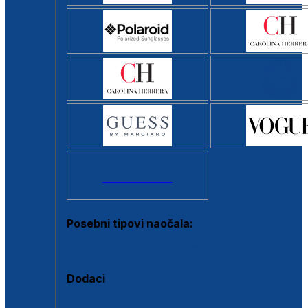
Svi brendovi >
Posebni tipovi naočala:
Okviri s clip-on dodatkom
Dodaci
Dodaci za dioptrijske naočale