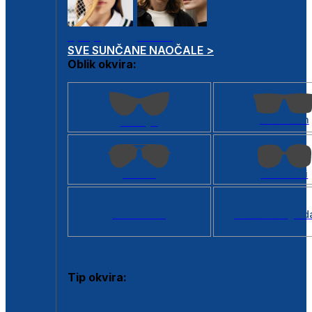
Dječje
Unisex
SVE SUNČANE NAOČALE >
Oblik okvira:
Kvadratan
Cat eye
Aviator
Četvrtasti
Svi oblici >
Virtualno ogled
Tip okvira:
Puni okvir