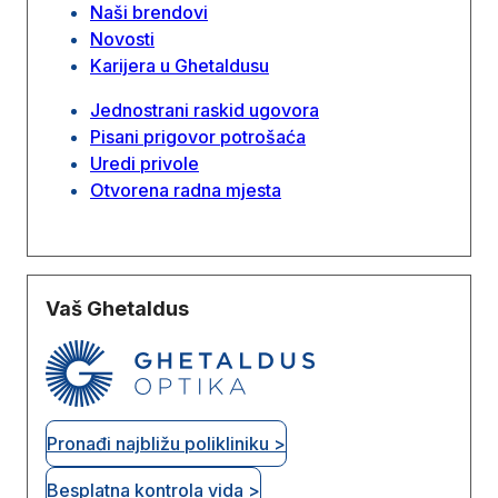
Naši brendovi
Novosti
Karijera u Ghetaldusu
Jednostrani raskid ugovora
Pisani prigovor potrošaća
Uredi privole
Otvorena radna mjesta
Vaš Ghetaldus
Pronađi najbližu polikliniku >
Besplatna kontrola vida >