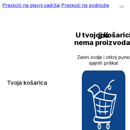
Preskoči na glavni sadržaj
Preskoči na podnožje
U tvojoj košarici još
nema proizvoda
Zaviri ovdje i otkrij puno
sjajnih prilika!
Tvoja košarica