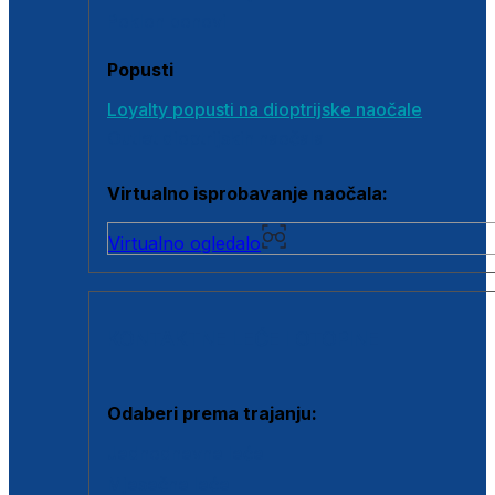
Poklon bonovi
Popusti
Loyalty popusti na dioptrijske naočale
Outlet dioptrijskih naočala
Virtualno isprobavanje naočala:
Virtualno ogledalo
KONTAKTNE LEĆE I OTOPINE
Odaberi prema trajanju:
Jednodnevne leće
Mjesečne leće