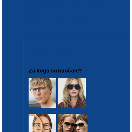
BESPLATNA KONTROLA SLUHA
Poslovnice
Proizvodi s loyalty popustima
Outlet
SUNČANE NAOČALE
Za koga su naočale?
Muške
Ženske