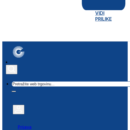
VIDI
PRILIKE
Traži
Prijava