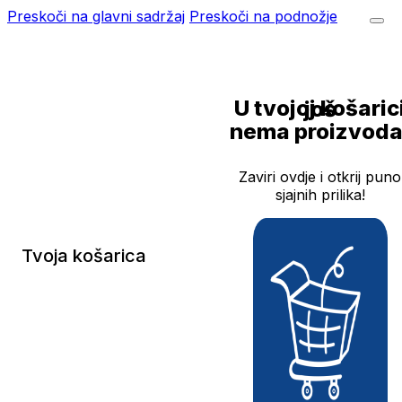
Preskoči na glavni sadržaj
Preskoči na podnožje
U tvojoj košarici još
nema proizvoda
Zaviri ovdje i otkrij puno
sjajnih prilika!
Tvoja košarica