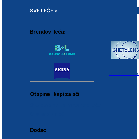
SVE LEĆE >
Brendovi leća:
SVI BRANDOV
Otopine i kapi za oči
Sve otopine za kontaktne leće
Sve kapi za oči
Dodaci