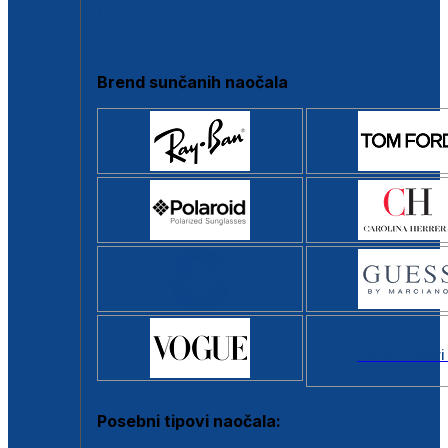
Clip-on
Poluokvir
Brend sunčanih naočala
Svi brendovi
Posebni tipovi naočala: