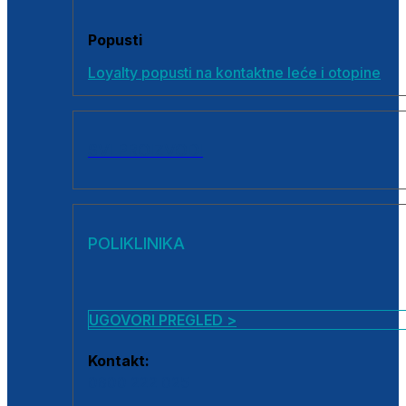
Popusti
Loyalty popusti na kontaktne leće i otopine
SVI PROIZVODI
POLIKLINIKA
UGOVORI PREGLED >
Kontakt:
0800 222 025