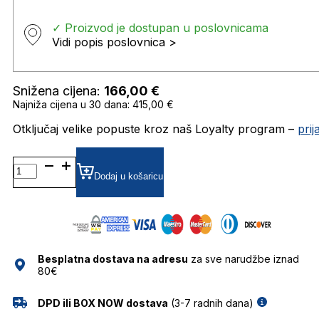
✓ Proizvod je dostupan u poslovnicama
Vidi popis poslovnica >
Snižena cijena:
166,00
€
Najniža cijena u 30 dana: 415,00 €
Otključaj velike popuste kroz naš Loyalty program –
pri
DB1005/S SUNČANE
NAOČALE
Dodaj u košaricu
DAVID
BECKHAM
količina
Besplatna dostava na adresu
za sve narudžbe iznad
80€
DPD ili BOX NOW dostava
(3-7 radnih dana)