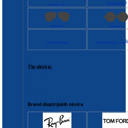
Kvadratan
Cat eye
Aviator
Okrugli
Svi oblici >
Virtualno ogled
Tip okvira:
Puni okvir
Clip-on
Poluokvir
Brend dioptrijskih okvira