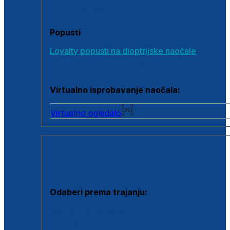
Poklon bonovi
Popusti
Loyalty popusti na dioptrijske naočale
Outlet dioptrijskih naočala
Virtualno isprobavanje naočala:
Virtualno ogledalo
KONTAKTNE LEĆE I OTOPINE
Odaberi prema trajanju:
Jednodnevne leće
Mjesečne leće