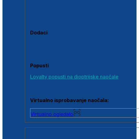
Polarizirane sunčane naočale
Fotokromatske sunčane naočale
Naočale s clip-on dodatkom
Dodaci
Dodaci za dioptrijske naočale
Poklon bonovi
Popusti
Loyalty popusti na dioptrijske naočale
Outlet dioptrijskih naočala
Virtualno isprobavanje naočala:
Virtualno ogledalo