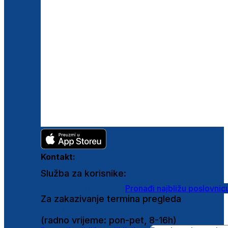
Kontakt:
Služba za korisnike:
shop@ghetaldus.hr
Pronađi najbližu poslovnic
Za zakazivanje termina pregleda
0800 222 025
(radno vrijeme: pon-pet, 8-16h)