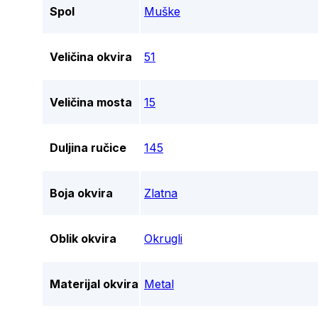
Spol
Muške
Veličina okvira
51
Veličina mosta
15
Duljina ručice
145
Boja okvira
Zlatna
Oblik okvira
Okrugli
Materijal okvira
Metal