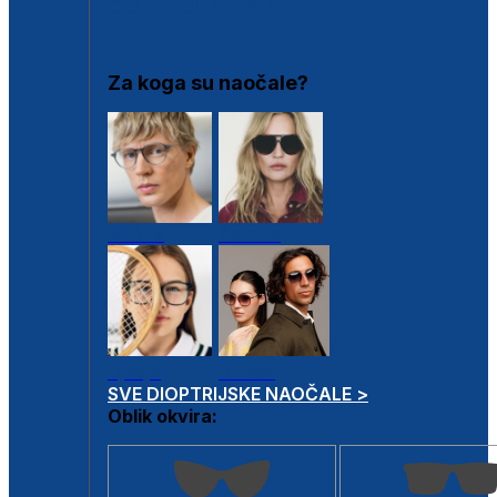
DIOPTRIJSKI OKVIRI
Za koga su naočale?
Muške
Ženske
Dječje
Unisex
SVE DIOPTRIJSKE NAOČALE >
Oblik okvira: