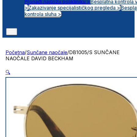
Pronađi najbližu polikliniku >
Besplatna kontrola 
>
Zakazivanje specijalističkog pregleda >
Bespla
Otvorena radna mjesta
kontrola sluha >
Početna
/
Sunčane naočale
/
DB1005/S SUNČANE
NAOČALE DAVID BECKHAM
🔍