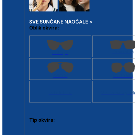
Dječje
Unisex
SVE SUNČANE NAOČALE >
Oblik okvira:
Kvadratan
Cat eye
Aviator
Četvrtasti
Svi oblici >
Virtualno ogled
Tip okvira:
Puni okvir