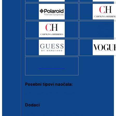
Svi brendovi >
Posebni tipovi naočala:
Okviri s clip-on dodatkom
Dodaci
Dodaci za dioptrijske naočale