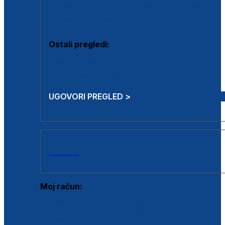
Estetska kirurgija i mali operativni zahvati
Aplikacija botoxa
Ostali pregledi:
Medicina rada
Sistematski pregled
UGOVORI PREGLED >
AKCIJE
Moj račun:
Prijava postojećeg korisnika
Registracija novog korisnika
Zaboravljena lozinka