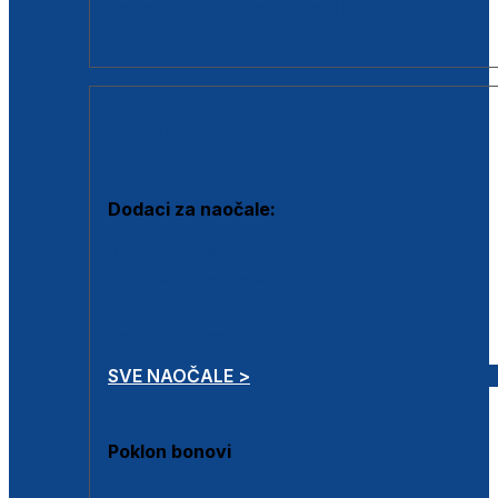
Dodaci za dioptrijske naočale
Poklon bonovi
DODACI
Dodaci za naočale:
Krpice za čišćenje
Kutijice za naočale
Sprejevi za čišćenje
Lančići za naočale
SVE NAOČALE >
Poklon bonovi
Poklon bonovi