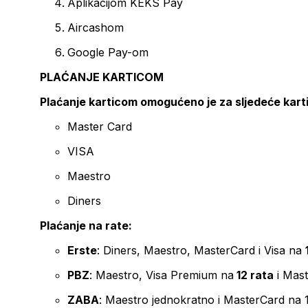
Aplikacijom KEKS Pay
Aircashom
Google Pay-om
PLAĆANJE KARTICOM
Plaćanje karticom omogućeno je za sljedeće kart
Master Card
VISA
Maestro
Diners
Plaćanje na rate:
Erste
: Diners, Maestro, MasterCard i Visa na
PBZ
: Maestro, Visa Premium na
12 rata
i Mas
ZABA
: Maestro jednokratno i MasterCard na 