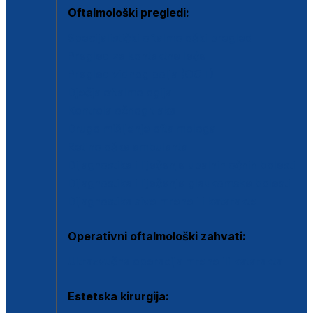
Oftalmološki pregledi:
Specijalistički oftalmološki pregled
Pregled za kontaktne leće
Pregled vidnog polja (OCT)
Dječja oftalmologija
Kontrola očnog tlaka
Drugo mišljenje oftalmologa
Retinološka ambulanta
Dijagnostika i liječenje upalnih očnih bolesti
Dijagnostika i liječenje glaukomske bolesti
Dijagnostika sive mrene ili katarakte
Operativni oftalmološki zahvati:
Ultrazvučna operacija mrene ili katarakta
Estetska kirurgija: