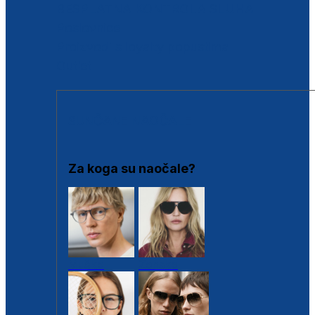
BESPLATNA KONTROLA SLUHA
Poslovnice
Proizvodi s loyalty popustima
Outlet
SUNČANE NAOČALE
Za koga su naočale?
Muške
Ženske