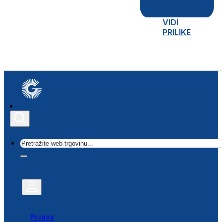
VIDI
PRILIKE
Traži
Prijava