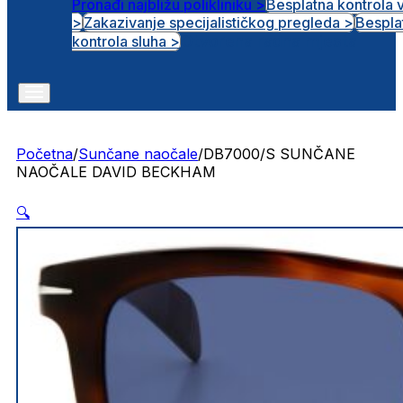
Pronađi najbližu polikliniku >
Besplatna kontrola 
>
Zakazivanje specijalističkog pregleda >
Bespla
Otvorena radna mjesta
kontrola sluha >
Početna
/
Sunčane naočale
/
DB7000/S SUNČANE
NAOČALE DAVID BECKHAM
🔍