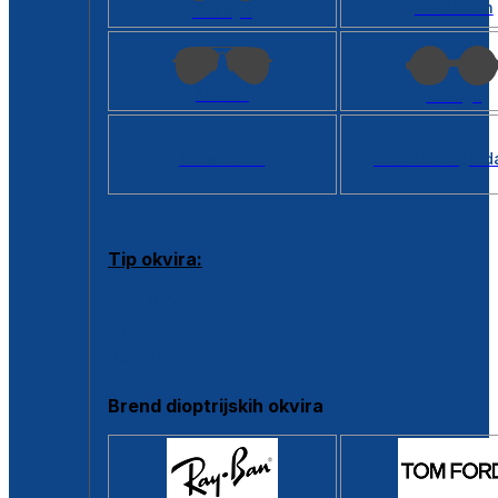
Kvadratan
Cat eye
Aviator
Okrugli
Svi oblici >
Virtualno ogled
Tip okvira:
Puni okvir
Clip-on
Poluokvir
Brend dioptrijskih okvira