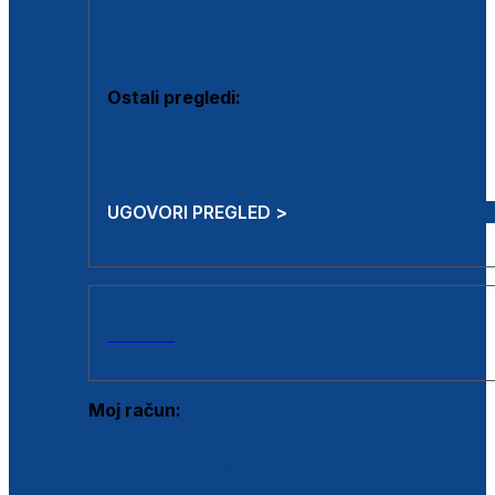
Estetska kirurgija i mali operativni zahvati
Aplikacija botoxa
Ostali pregledi:
Medicina rada
Sistematski pregled
UGOVORI PREGLED >
AKCIJE
Moj račun:
Prijava postojećeg korisnika
Registracija novog korisnika
Zaboravljena lozinka