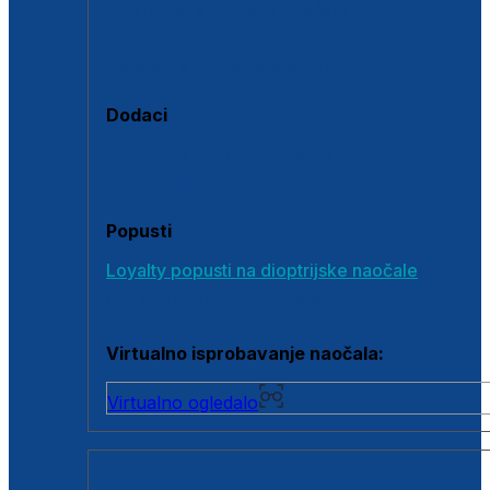
Polarizirane sunčane naočale
Fotokromatske sunčane naočale
Naočale s clip-on dodatkom
Dodaci
Dodaci za dioptrijske naočale
Poklon bonovi
Popusti
Loyalty popusti na dioptrijske naočale
Outlet dioptrijskih naočala
Virtualno isprobavanje naočala:
Virtualno ogledalo