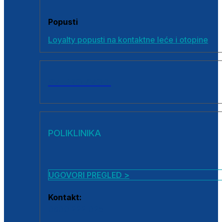
Popusti
Loyalty popusti na kontaktne leće i otopine
SVI PROIZVODI
POLIKLINIKA
UGOVORI PREGLED >
Kontakt:
0800 222 025