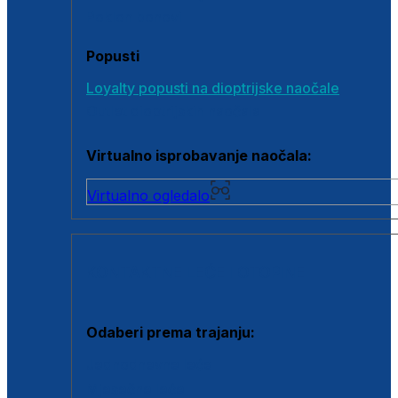
Poklon bonovi
Popusti
Loyalty popusti na dioptrijske naočale
Outlet dioptrijskih naočala
Virtualno isprobavanje naočala:
Virtualno ogledalo
KONTAKTNE LEĆE I OTOPINE
Odaberi prema trajanju:
Jednodnevne leće
Mjesečne leće