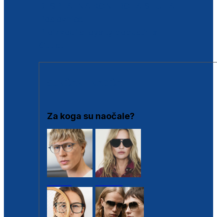
BESPLATNA KONTROLA SLUHA
Poslovnice
Proizvodi s loyalty popustima
Outlet
SUNČANE NAOČALE
Za koga su naočale?
Muške
Ženske