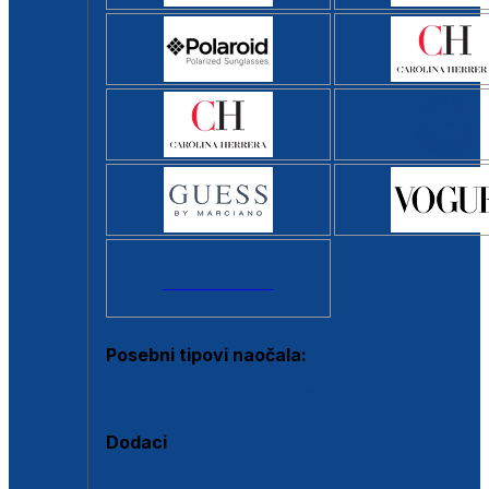
Svi brendovi >
Posebni tipovi naočala:
Okviri s clip-on dodatkom
Dodaci
Dodaci za dioptrijske naočale