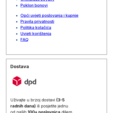
Poklon bonovi
Opći uvjeti poslovanja i kupnje
Pravila privatnosti
Politika kolačića
Uvjeti korištenja
FAQ
Dostava
Uživajte u brzoj dostavi
(3-5
radnih dana)
ili posjetite jednu
od naših
100+ poslovnica
diljem