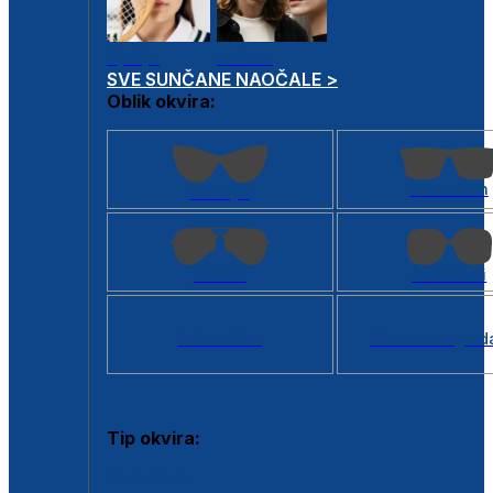
Dječje
Unisex
SVE SUNČANE NAOČALE >
Oblik okvira:
Kvadratan
Cat eye
Aviator
Četvrtasti
Svi oblici >
Virtualno ogled
Tip okvira:
Puni okvir