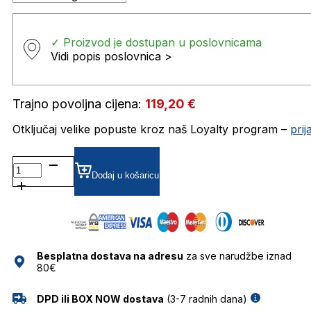
✓ Proizvod je dostupan u poslovnicama
Vidi popis poslovnica >
Trajno povoljna cijena:
119,20
€
Otključaj velike popuste kroz naš Loyalty program –
pri
DB7000/S SUNČANE
NAOČALE
Dodaj u košaricu
DAVID
BECKHAM
količina
Besplatna dostava na adresu
za sve narudžbe iznad
80€
DPD ili BOX NOW dostava
(3-7 radnih dana)