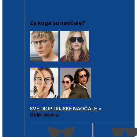
DIOPTRIJSKI OKVIRI
Za koga su naočale?
Muške
Ženske
Dječje
Unisex
SVE DIOPTRIJSKE NAOČALE >
Oblik okvira: