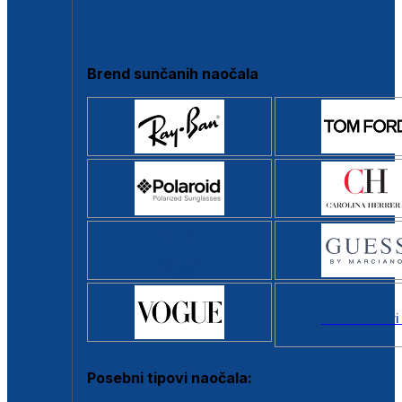
Clip-on
Poluokvir
Brend sunčanih naočala
Svi brendovi
Posebni tipovi naočala: