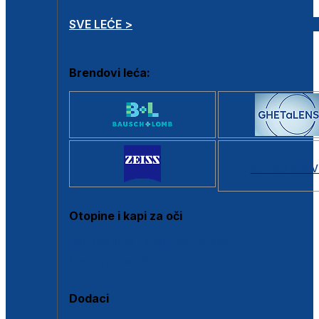
SVE LEĆE >
Brendovi leća:
SVI BRANDOV
Otopine i kapi za oči
Sve otopine za kontaktne leće
Sve kapi za oči
Dodaci