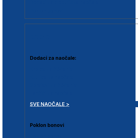
Dodaci za dioptrijske naočale
Poklon bonovi
DODACI
Dodaci za naočale:
Krpice za čišćenje
Kutijice za naočale
Sprejevi za čišćenje
Lančići za naočale
SVE NAOČALE >
Poklon bonovi
Poklon bonovi