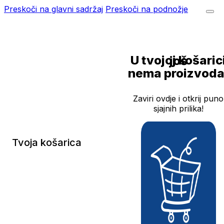
Preskoči na glavni sadržaj
Preskoči na podnožje
U tvojoj košarici još
nema proizvoda
Zaviri ovdje i otkrij puno
sjajnih prilika!
Tvoja košarica