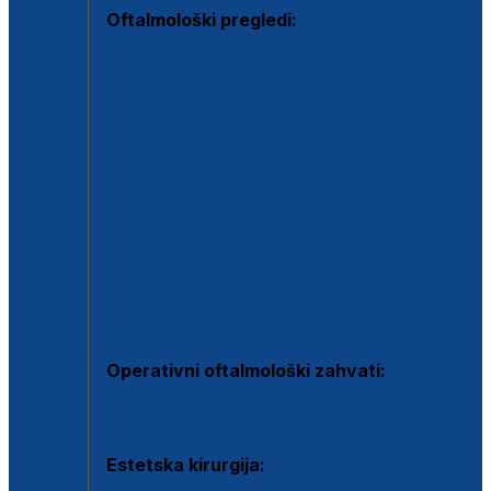
Oftalmološki pregledi:
Specijalistički oftalmološki pregled
Pregled za kontaktne leće
Pregled vidnog polja (OCT)
Dječja oftalmologija
Kontrola očnog tlaka
Drugo mišljenje oftalmologa
Retinološka ambulanta
Dijagnostika i liječenje upalnih očnih bolesti
Dijagnostika i liječenje glaukomske bolesti
Dijagnostika sive mrene ili katarakte
Operativni oftalmološki zahvati:
Ultrazvučna operacija mrene ili katarakta
Estetska kirurgija: