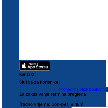
Kontakt:
Služba za korisnike:
shop@ghetaldus.hr
Pronađi najbližu poslovnic
Za zakazivanje termina pregleda
0800 222 025
(radno vrijeme: pon-pet, 8-16h)