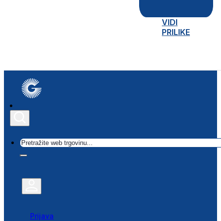
VIDI
PRILIKE
Traži
Prijava