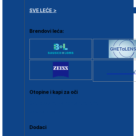
SVE LEĆE >
Brendovi leća:
SVI BRANDOV
Otopine i kapi za oči
Sve otopine za kontaktne leće
Sve kapi za oči
Dodaci