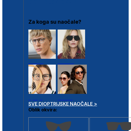
DIOPTRIJSKI OKVIRI
Za koga su naočale?
Muške
Ženske
Dječje
Unisex
SVE DIOPTRIJSKE NAOČALE >
Oblik okvira: