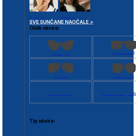
Dječje
Unisex
SVE SUNČANE NAOČALE >
Oblik okvira:
Kvadratan
Cat eye
Aviator
Četvrtasti
Svi oblici >
Virtualno ogled
Tip okvira:
Puni okvir