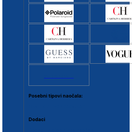
Svi brendovi >
Posebni tipovi naočala:
Okviri s clip-on dodatkom
Dodaci
Dodaci za dioptrijske naočale