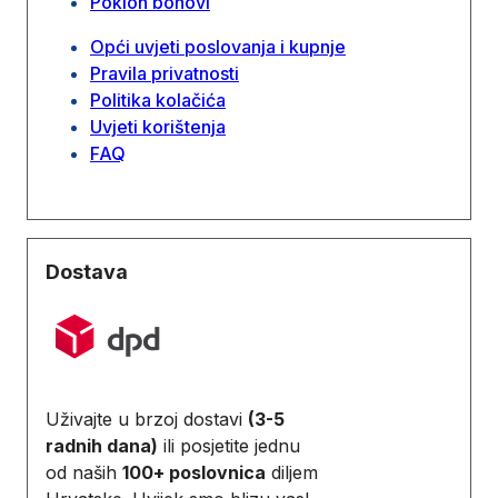
Poklon bonovi
Opći uvjeti poslovanja i kupnje
Pravila privatnosti
Politika kolačića
Uvjeti korištenja
FAQ
Dostava
Uživajte u brzoj dostavi
(3-5
radnih dana)
ili posjetite jednu
od naših
100+ poslovnica
diljem