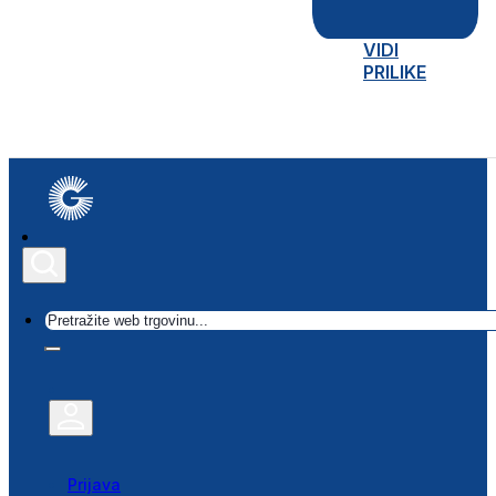
VIDI
PRILIKE
Traži
Prijava