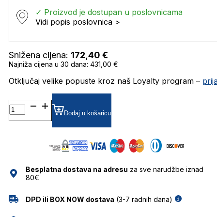
✓ Proizvod je dostupan u poslovnicama
Vidi popis poslovnica >
Snižena cijena:
172,40
€
Najniža cijena u 30 dana: 431,00 €
Otključaj velike popuste kroz naš Loyalty program –
pri
DB7119/S
GRADIJENT SUNČANE
Dodaj u košaricu
NAOČALE
DAVID
BECKHAM
količina
Besplatna dostava na adresu
za sve narudžbe iznad
80€
DPD ili BOX NOW dostava
(3-7 radnih dana)