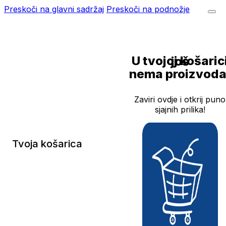
Preskoči na glavni sadržaj
Preskoči na podnožje
U tvojoj košarici još
nema proizvoda
Zaviri ovdje i otkrij puno
sjajnih prilika!
Tvoja košarica