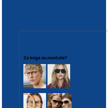
BESPLATNA KONTROLA SLUHA
Poslovnice
Proizvodi s loyalty popustima
Outlet
SUNČANE NAOČALE
Za koga su naočale?
Muške
Ženske