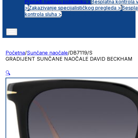
Pronađi najbližu polikliniku >
Besplatna kontrola 
>
Zakazivanje specijalističkog pregleda >
Bespla
Otvorena radna mjesta
kontrola sluha >
Početna
/
Sunčane naočale
/
DB7119/S
GRADIJENT SUNČANE NAOČALE DAVID BECKHAM
🔍