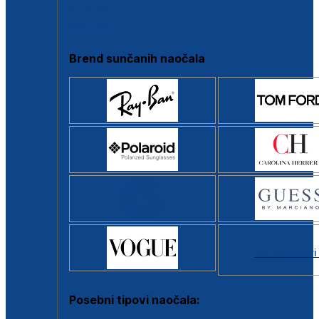
Clip-on
Poluokvir
Brend sunčanih naočala
Svi brendovi
Posebni tipovi naočala: