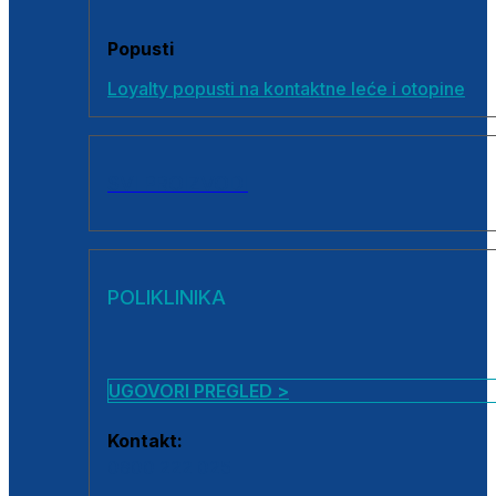
Popusti
Loyalty popusti na kontaktne leće i otopine
SVI PROIZVODI
POLIKLINIKA
UGOVORI PREGLED >
Kontakt:
0800 222 025