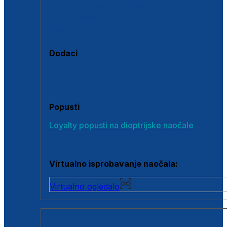
Polarizirane sunčane naočale
Fotokromatske sunčane naočale
Naočale s clip-on dodatkom
Dodaci
Dodaci za dioptrijske naočale
Poklon bonovi
Popusti
Loyalty popusti na dioptrijske naočale
Outlet dioptrijskih naočala
Virtualno isprobavanje naočala:
Virtualno ogledalo