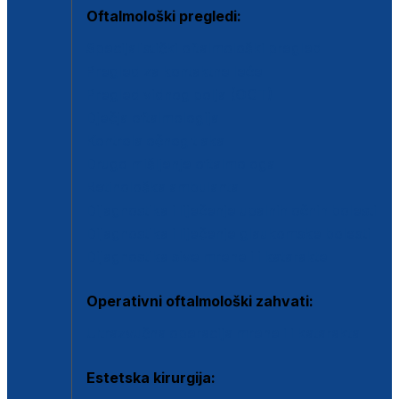
Oftalmološki pregledi:
Specijalistički oftalmološki pregled
Pregled za kontaktne leće
Pregled vidnog polja (OCT)
Dječja oftalmologija
Kontrola očnog tlaka
Drugo mišljenje oftalmologa
Retinološka ambulanta
Dijagnostika i liječenje upalnih očnih bolesti
Dijagnostika i liječenje glaukomske bolesti
Dijagnostika sive mrene ili katarakte
Operativni oftalmološki zahvati:
Ultrazvučna operacija mrene ili katarakta
Estetska kirurgija: