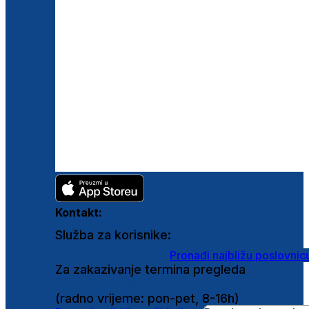
Kontakt:
Služba za korisnike:
shop@ghetaldus.hr
Pronađi najbližu poslovnic
Za zakazivanje termina pregleda
0800 222 025
(radno vrijeme: pon-pet, 8-16h)