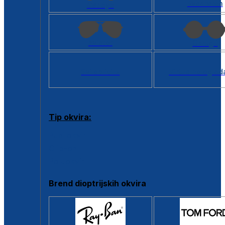
Kvadratan
Cat eye
Aviator
Okrugli
Svi oblici >
Virtualno ogled
Tip okvira:
Puni okvir
Clip-on
Poluokvir
Brend dioptrijskih okvira