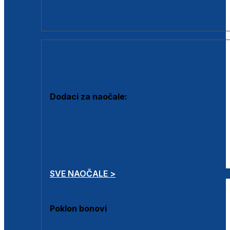
Dodaci za dioptrijske naočale
Poklon bonovi
DODACI
Dodaci za naočale:
Krpice za čišćenje
Kutijice za naočale
Sprejevi za čišćenje
Lančići za naočale
SVE NAOČALE >
Poklon bonovi
Poklon bonovi