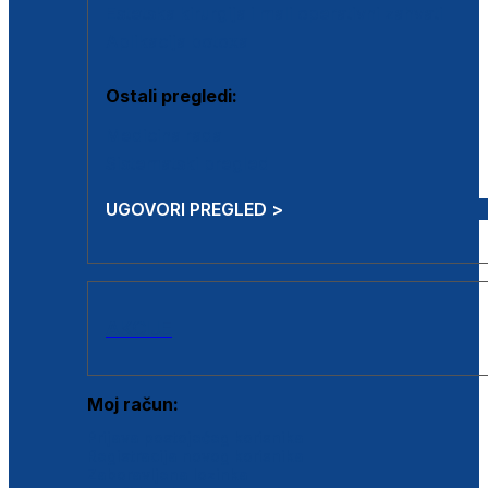
Estetska kirurgija i mali operativni zahvati
Aplikacija botoxa
Ostali pregledi:
Medicina rada
Sistematski pregled
UGOVORI PREGLED >
AKCIJE
Moj račun:
Prijava postojećeg korisnika
Registracija novog korisnika
Zaboravljena lozinka