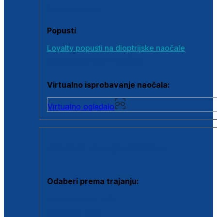
Poklon bonovi
Popusti
Loyalty popusti na dioptrijske naočale
Outlet dioptrijskih naočala
Virtualno isprobavanje naočala:
Virtualno ogledalo
KONTAKTNE LEĆE I OTOPINE
Odaberi prema trajanju:
Jednodnevne leće
Mjesečne leće