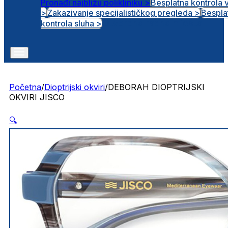
Pronađi najbližu polikliniku >
Besplatna kontrola 
>
Zakazivanje specijalističkog pregleda >
Bespla
Otvorena radna mjesta
kontrola sluha >
Početna
/
Dioptrijski okviri
/
DEBORAH DIOPTRIJSKI
OKVIRI JISCO
🔍