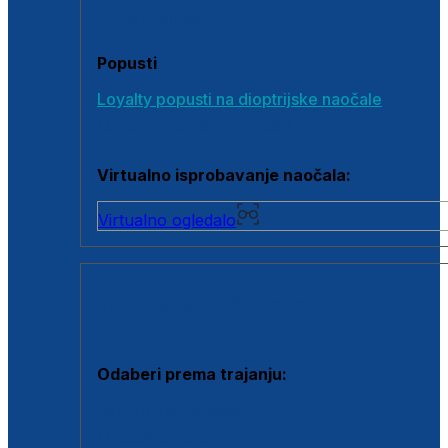
Poklon bonovi
Popusti
Loyalty popusti na dioptrijske naočale
Outlet dioptrijskih naočala
Virtualno isprobavanje naočala:
Virtualno ogledalo
KONTAKTNE LEĆE I OTOPINE
Odaberi prema trajanju:
Jednodnevne leće
Mjesečne leće