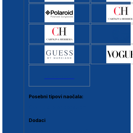
Svi brendovi >
Posebni tipovi naočala:
Okviri s clip-on dodatkom
Dodaci
Dodaci za dioptrijske naočale