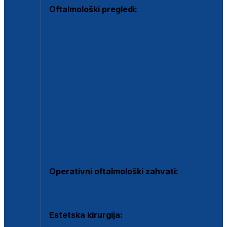
Oftalmološki pregledi:
Specijalistički oftalmološki pregled
Pregled za kontaktne leće
Pregled vidnog polja (OCT)
Dječja oftalmologija
Kontrola očnog tlaka
Drugo mišljenje oftalmologa
Retinološka ambulanta
Dijagnostika i liječenje upalnih očnih bolesti
Dijagnostika i liječenje glaukomske bolesti
Dijagnostika sive mrene ili katarakte
Operativni oftalmološki zahvati:
Ultrazvučna operacija mrene ili katarakta
Estetska kirurgija: