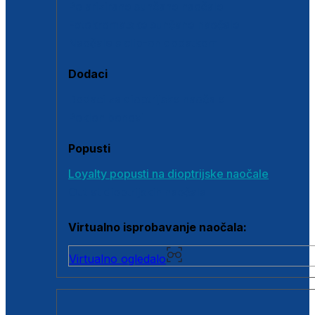
Polarizirane sunčane naočale
Fotokromatske sunčane naočale
Naočale s clip-on dodatkom
Dodaci
Dodaci za dioptrijske naočale
Poklon bonovi
Popusti
Loyalty popusti na dioptrijske naočale
Outlet dioptrijskih naočala
Virtualno isprobavanje naočala:
Virtualno ogledalo