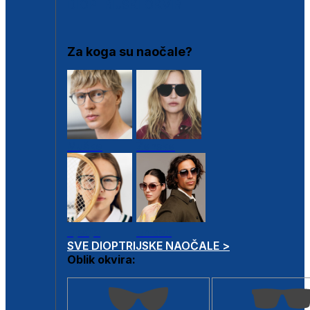
DIOPTRIJSKI OKVIRI
Za koga su naočale?
Muške
Ženske
Dječje
Unisex
SVE DIOPTRIJSKE NAOČALE >
Oblik okvira: