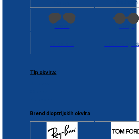
Kvadratan
Cat eye
Aviator
Okrugli
Svi oblici >
Virtualno ogled
Tip okvira:
Puni okvir
Clip-on
Poluokvir
Brend dioptrijskih okvira