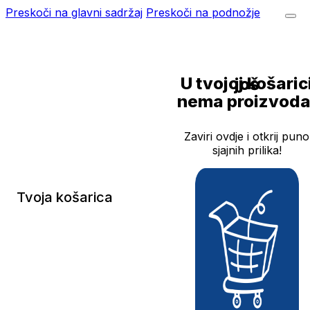
Preskoči na glavni sadržaj
Preskoči na podnožje
U tvojoj košarici još
nema proizvoda
Zaviri ovdje i otkrij puno
sjajnih prilika!
Tvoja košarica