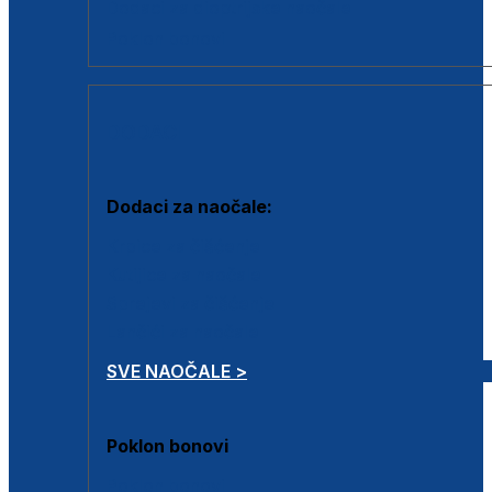
Dodaci za dioptrijske naočale
Poklon bonovi
DODACI
Dodaci za naočale:
Krpice za čišćenje
Kutijice za naočale
Sprejevi za čišćenje
Lančići za naočale
SVE NAOČALE >
Poklon bonovi
Poklon bonovi