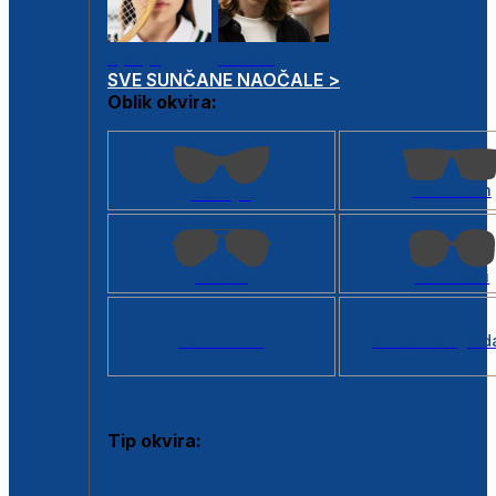
Dječje
Unisex
SVE SUNČANE NAOČALE >
Oblik okvira:
Kvadratan
Cat eye
Aviator
Četvrtasti
Svi oblici >
Virtualno ogled
Tip okvira:
Puni okvir