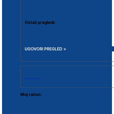
Estetska kirurgija i mali operativni zahvati
Aplikacija botoxa
Ostali pregledi:
Medicina rada
Sistematski pregled
UGOVORI PREGLED >
AKCIJE
Moj račun:
Prijava postojećeg korisnika
Registracija novog korisnika
Zaboravljena lozinka