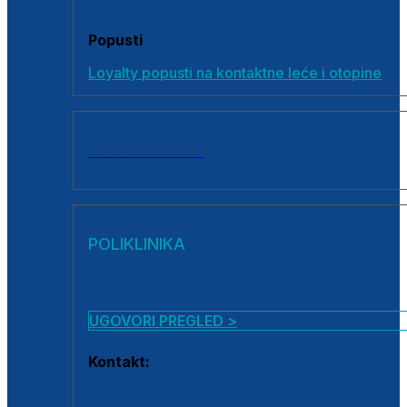
Popusti
Loyalty popusti na kontaktne leće i otopine
SVI PROIZVODI
POLIKLINIKA
UGOVORI PREGLED >
Kontakt:
0800 222 025