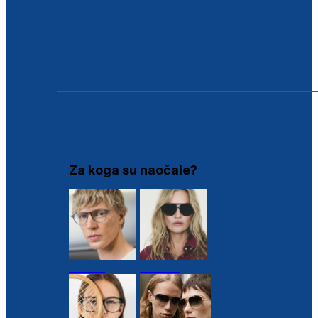
BESPLATNA KONTROLA SLUHA
Poslovnice
Proizvodi s loyalty popustima
Outlet
SUNČANE NAOČALE
Za koga su naočale?
Muške
Ženske