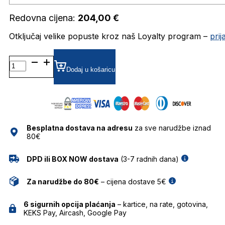
Redovna cijena:
204,00
€
Otključaj velike popuste kroz naš Loyalty program –
pri
DEBORAH DIOPTRIJSKI
OKVIRI
Dodaj u košaricu
JISCO
količina
Besplatna dostava na adresu
za sve narudžbe iznad
80€
DPD ili BOX NOW dostava
(3-7 radnih dana)
Za narudžbe do 80€
– cijena dostave 5€
6 sigurnih opcija plaćanja
– kartice, na rate, gotovina,
KEKS Pay, Aircash, Google Pay