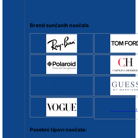
Clip-on
Poluokvir
Brend sunčanih naočala
Svi brendovi
Posebni tipovi naočala: