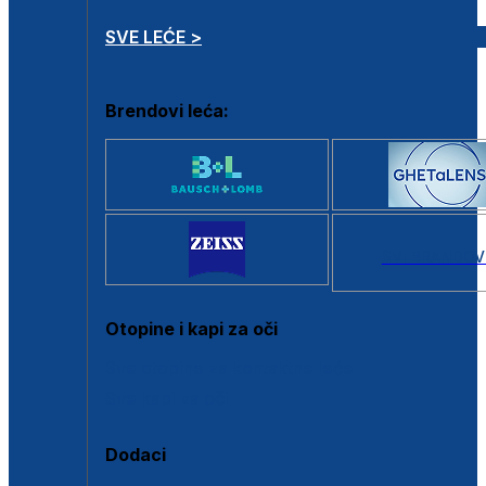
SVE LEĆE >
Brendovi leća:
SVI BRANDOV
Otopine i kapi za oči
Sve otopine za kontaktne leće
Sve kapi za oči
Dodaci