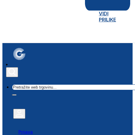
VIDI
PRILIKE
Traži
Prijava