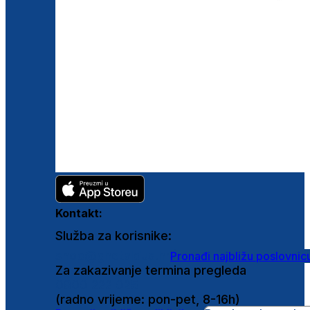
Kontakt:
Služba za korisnike:
shop@ghetaldus.hr
Pronađi najbližu poslovnic
Za zakazivanje termina pregleda
0800 222 025
(radno vrijeme: pon-pet, 8-16h)