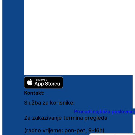
Kontakt:
Služba za korisnike:
shop@ghetaldus.hr
Pronađi najbližu poslovnic
Za zakazivanje termina pregleda
0800 222 025
(radno vrijeme: pon-pet, 8-16h)