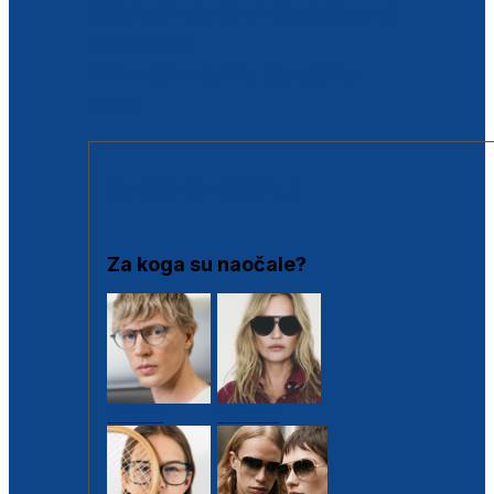
BESPLATNA KONTROLA SLUHA
Poslovnice
Proizvodi s loyalty popustima
Outlet
SUNČANE NAOČALE
Za koga su naočale?
Muške
Ženske