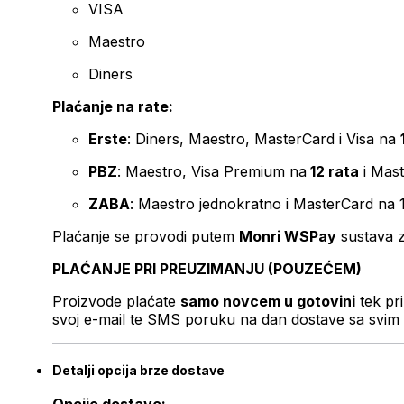
VISA
Maestro
Diners
Plaćanje na rate:
Erste
: Diners, Maestro, MasterCard i Visa na
PBZ
: Maestro, Visa Premium na
12 rata
i Mas
ZABA
: Maestro jednokratno i MasterCard na 
Plaćanje se provodi putem
Monri WSPay
sustava z
PLAĆANJE PRI PREUZIMANJU (POUZEĆEM)
Proizvode plaćate
samo novcem u gotovini
tek pr
svoj e-mail te SMS poruku na dan dostave sa svim 
Detalji opcija brze dostave
Opcije dostave: