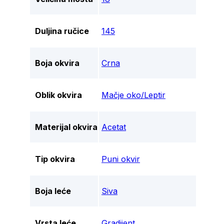
Duljina ručice
145
Boja okvira
Crna
Oblik okvira
Mačje oko/Leptir
Materijal okvira
Acetat
Tip okvira
Puni okvir
Boja leće
Siva
Vrsta leće
Gradijent