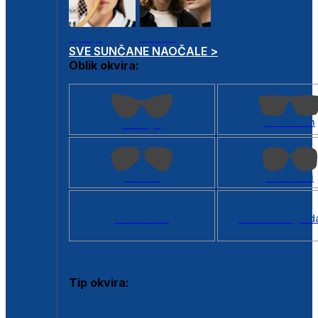
Dječje
Unisex
SVE SUNČANE NAOČALE >
Oblik okvira:
Kvadratan
Cat eye
Aviator
Četvrtasti
Svi oblici >
Virtualno ogled
Tip okvira:
Puni okvir