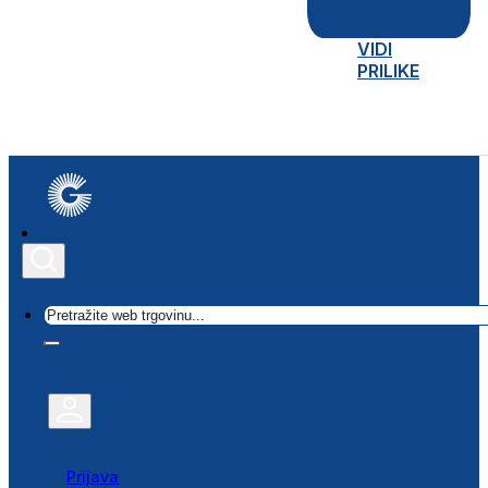
VIDI
PRILIKE
Traži
Prijava