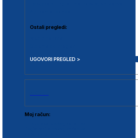
Estetska kirurgija i mali operativni zahvati
Aplikacija botoxa
Ostali pregledi:
Medicina rada
Sistematski pregled
UGOVORI PREGLED >
AKCIJE
Moj račun:
Prijava postojećeg korisnika
Registracija novog korisnika
Zaboravljena lozinka