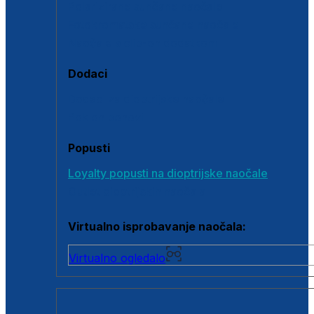
Polarizirane sunčane naočale
Fotokromatske sunčane naočale
Naočale s clip-on dodatkom
Dodaci
Dodaci za dioptrijske naočale
Poklon bonovi
Popusti
Loyalty popusti na dioptrijske naočale
Outlet dioptrijskih naočala
Virtualno isprobavanje naočala:
Virtualno ogledalo