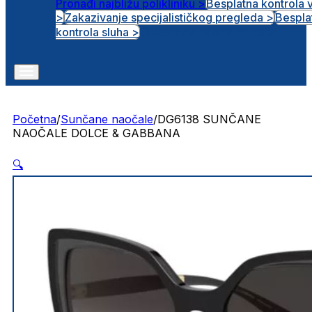
Pronađi najbližu polikliniku >
Besplatna kontrola 
>
Zakazivanje specijalističkog pregleda >
Bespla
Otvorena radna mjesta
kontrola sluha >
Početna
/
Sunčane naočale
/
DG6138 SUNČANE
NAOČALE DOLCE & GABBANA
🔍