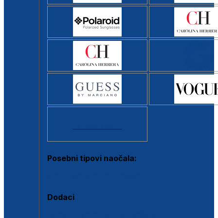
Svi brendovi >
Posebni tipovi naočala:
Okviri s clip-on dodatkom
Dodaci
Dodaci za dioptrijske naočale