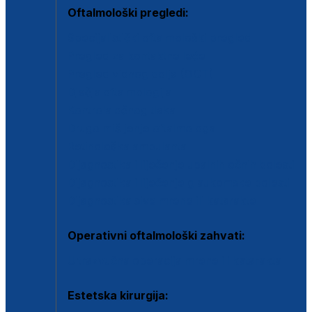
Oftalmološki pregledi:
Specijalistički oftalmološki pregled
Pregled za kontaktne leće
Pregled vidnog polja (OCT)
Dječja oftalmologija
Kontrola očnog tlaka
Drugo mišljenje oftalmologa
Retinološka ambulanta
Dijagnostika i liječenje upalnih očnih bolesti
Dijagnostika i liječenje glaukomske bolesti
Dijagnostika sive mrene ili katarakte
Operativni oftalmološki zahvati:
Ultrazvučna operacija mrene ili katarakta
Estetska kirurgija: