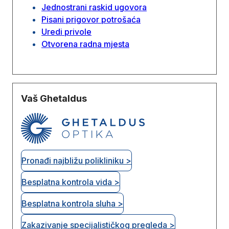
Jednostrani raskid ugovora
Pisani prigovor potrošaća
Uredi privole
Otvorena radna mjesta
Vaš Ghetaldus
Pronađi najbližu polikliniku >
Besplatna kontrola vida >
Besplatna kontrola sluha >
Zakazivanje specijalističkog pregleda >