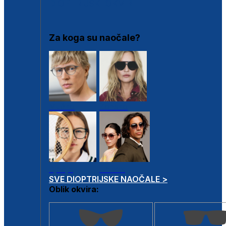
DIOPTRIJSKI OKVIRI
Za koga su naočale?
Muške
Ženske
Dječje
Unisex
SVE DIOPTRIJSKE NAOČALE >
Oblik okvira: