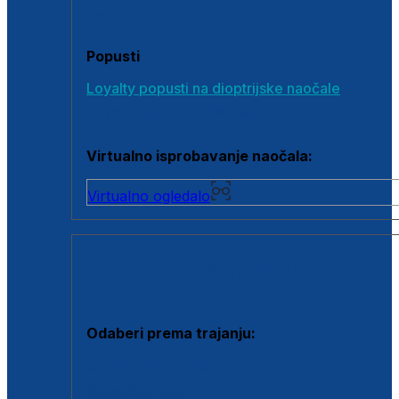
Poklon bonovi
Popusti
Loyalty popusti na dioptrijske naočale
Outlet dioptrijskih naočala
Virtualno isprobavanje naočala:
Virtualno ogledalo
KONTAKTNE LEĆE I OTOPINE
Odaberi prema trajanju:
Jednodnevne leće
Mjesečne leće