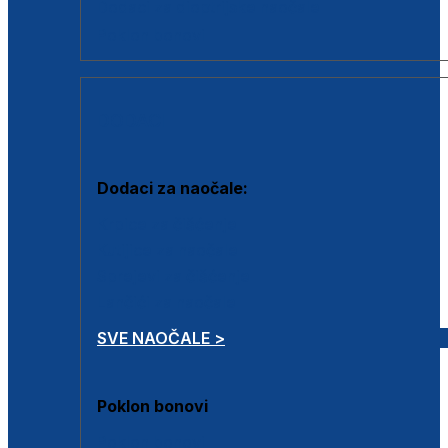
Dodaci za dioptrijske naočale
Poklon bonovi
DODACI
Dodaci za naočale:
Krpice za čišćenje
Kutijice za naočale
Sprejevi za čišćenje
Lančići za naočale
SVE NAOČALE >
Poklon bonovi
Poklon bonovi