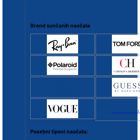
Clip-on
Poluokvir
Brend sunčanih naočala
Svi brendovi
Posebni tipovi naočala: