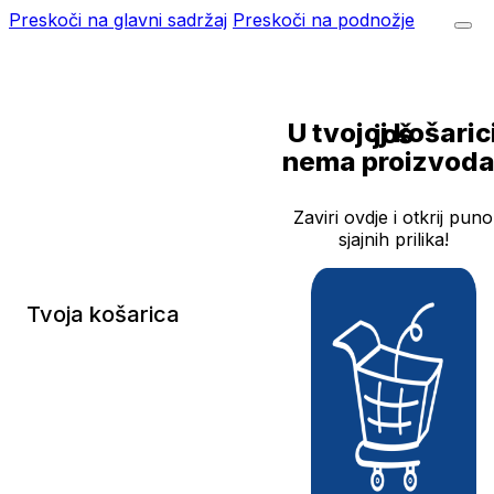
Preskoči na glavni sadržaj
Preskoči na podnožje
U tvojoj košarici još
nema proizvoda
Zaviri ovdje i otkrij puno
sjajnih prilika!
Tvoja košarica