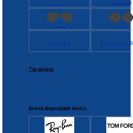
Kvadratan
Cat eye
Aviator
Okrugli
Svi oblici >
Virtualno ogled
Tip okvira:
Puni okvir
Clip-on
Poluokvir
Brend dioptrijskih okvira