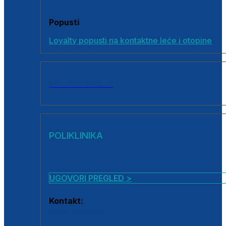
Popusti
Loyalty popusti na kontaktne leće i otopine
SVI PROIZVODI
POLIKLINIKA
UGOVORI PREGLED >
Kontakt:
0800 222 025