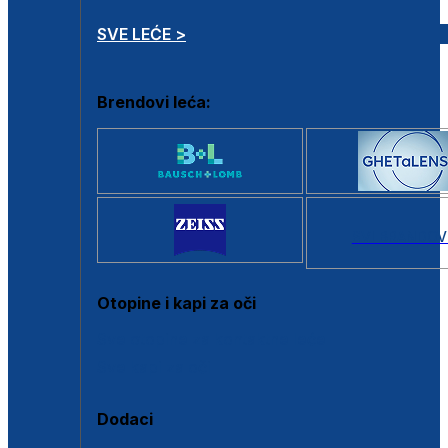
SVE LEĆE >
Brendovi leća:
SVI BRANDOV
Otopine i kapi za oči
Sve otopine za kontaktne leće
Sve kapi za oči
Dodaci