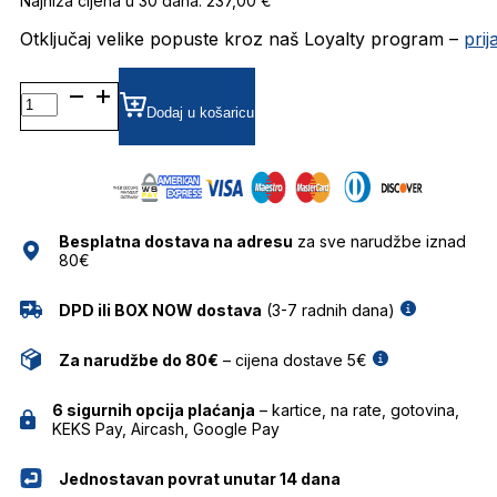
Najniža cijena u 30 dana: 237,00 €
Otključaj velike popuste kroz naš Loyalty program –
pri
DG6138
SUNČANE
Dodaj u košaricu
NAOČALE
DOLCE
&
GABBANA
količina
Besplatna dostava na adresu
za sve narudžbe iznad
80€
DPD ili BOX NOW dostava
(3-7 radnih dana)
Za narudžbe do 80€
– cijena dostave 5€
6 sigurnih opcija plaćanja
– kartice, na rate, gotovina,
KEKS Pay, Aircash, Google Pay
Jednostavan povrat unutar 14 dana