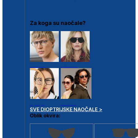
DIOPTRIJSKI OKVIRI
Za koga su naočale?
Muške
Ženske
Dječje
Unisex
SVE DIOPTRIJSKE NAOČALE >
Oblik okvira: