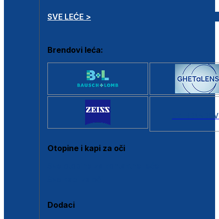
SVE LEĆE >
Brendovi leća:
SVI BRANDOV
Otopine i kapi za oči
Sve otopine za kontaktne leće
Sve kapi za oči
Dodaci