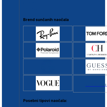
Clip-on
Poluokvir
Brend sunčanih naočala
Svi brendovi
Posebni tipovi naočala: