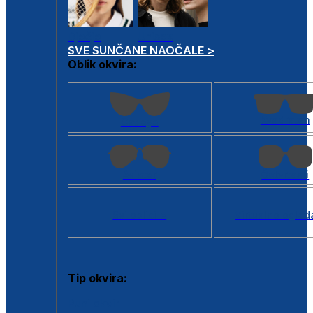
Dječje
Unisex
SVE SUNČANE NAOČALE >
Oblik okvira:
Kvadratan
Cat eye
Aviator
Četvrtasti
Svi oblici >
Virtualno ogled
Tip okvira:
Puni okvir