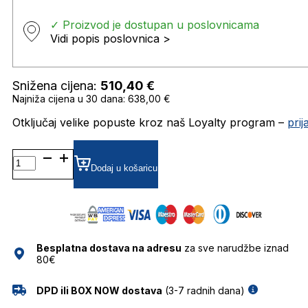
✓ Proizvod je dostupan u poslovnicama
Vidi popis poslovnica >
Snižena cijena:
510,40
€
Najniža cijena u 30 dana: 638,00 €
Otključaj velike popuste kroz naš Loyalty program –
pri
DITALSA401
SUNČANE
Dodaj u košaricu
NAOČALE
DITA
količina
Besplatna dostava na adresu
za sve narudžbe iznad
80€
DPD ili BOX NOW dostava
(3-7 radnih dana)