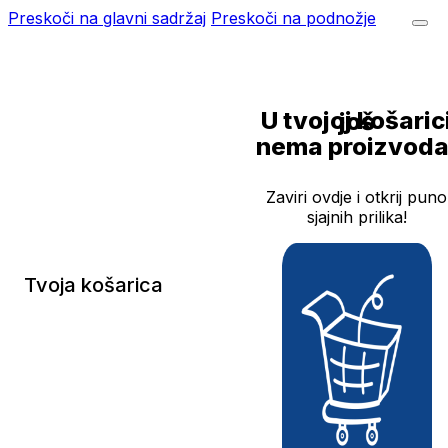
Preskoči na glavni sadržaj
Preskoči na podnožje
U tvojoj košarici još
nema proizvoda
Zaviri ovdje i otkrij puno
sjajnih prilika!
Tvoja košarica