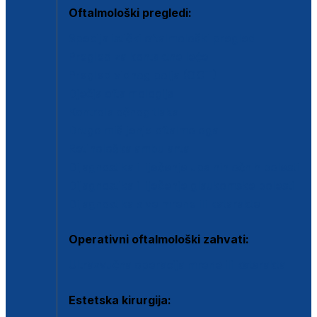
Oftalmološki pregledi:
Specijalistički oftalmološki pregled
Pregled za kontaktne leće
Pregled vidnog polja (OCT)
Dječja oftalmologija
Kontrola očnog tlaka
Drugo mišljenje oftalmologa
Retinološka ambulanta
Dijagnostika i liječenje upalnih očnih bolesti
Dijagnostika i liječenje glaukomske bolesti
Dijagnostika sive mrene ili katarakte
Operativni oftalmološki zahvati:
Ultrazvučna operacija mrene ili katarakta
Estetska kirurgija: