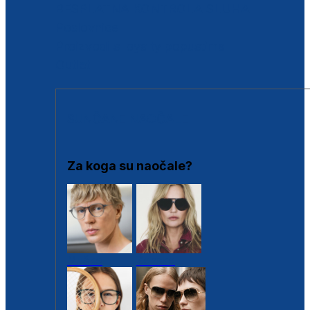
BESPLATNA KONTROLA SLUHA
Poslovnice
Proizvodi s loyalty popustima
Outlet
SUNČANE NAOČALE
Za koga su naočale?
Muške
Ženske