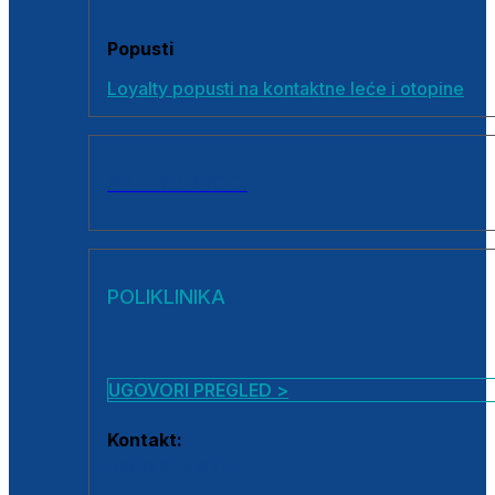
Popusti
Loyalty popusti na kontaktne leće i otopine
SVI PROIZVODI
POLIKLINIKA
UGOVORI PREGLED >
Kontakt:
0800 222 025