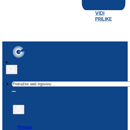
VIDI
PRILIKE
Traži
Prijava