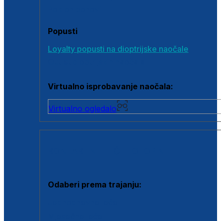
Poklon bonovi
Popusti
Loyalty popusti na dioptrijske naočale
Outlet dioptrijskih naočala
Virtualno isprobavanje naočala:
Virtualno ogledalo
KONTAKTNE LEĆE I OTOPINE
Odaberi prema trajanju:
Jednodnevne leće
Mjesečne leće