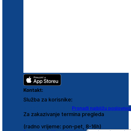
Kontakt:
Služba za korisnike:
shop@ghetaldus.hr
Pronađi najbližu poslovnic
Za zakazivanje termina pregleda
0800 222 025
(radno vrijeme: pon-pet, 8-16h)