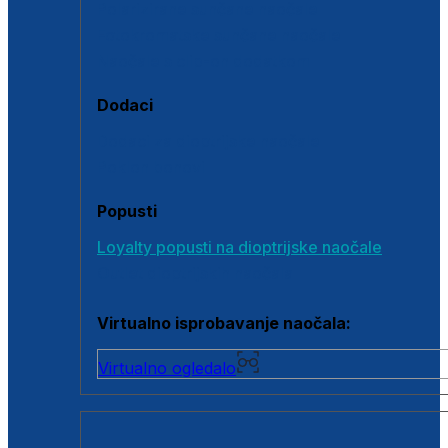
Polarizirane sunčane naočale
Fotokromatske sunčane naočale
Naočale s clip-on dodatkom
Dodaci
Dodaci za dioptrijske naočale
Poklon bonovi
Popusti
Loyalty popusti na dioptrijske naočale
Outlet dioptrijskih naočala
Virtualno isprobavanje naočala:
Virtualno ogledalo