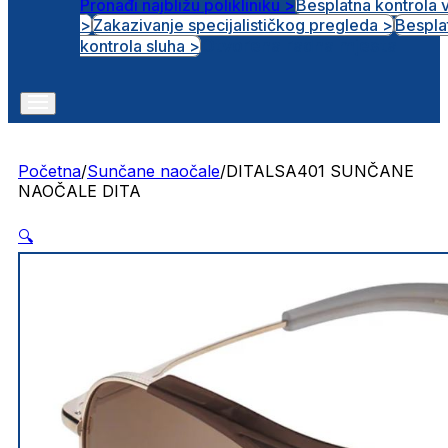
Pronađi najbližu polikliniku >
Besplatna kontrola 
>
Zakazivanje specijalističkog pregleda >
Bespla
Otvorena radna mjesta
kontrola sluha >
Početna
/
Sunčane naočale
/
DITALSA401 SUNČANE
NAOČALE DITA
🔍