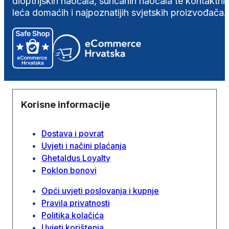
dioptrijskih naočala, sunčanih naočala te kontaktni
leća domaćih i najpoznatijih svjetskih proizvođača.
Korisne informacije
Dostava i povrat
Uvjeti i načini plaćanja
Ghetaldus Loyalty
Poklon bonovi
Opći uvjeti poslovanja i kupnje
Pravila privatnosti
Politika kolačića
Uvjeti korištenja