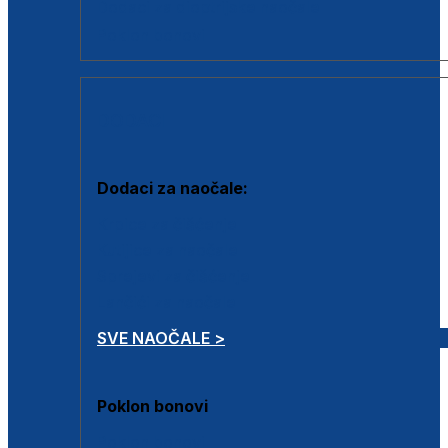
Dodaci za dioptrijske naočale
Poklon bonovi
DODACI
Dodaci za naočale:
Krpice za čišćenje
Kutijice za naočale
Sprejevi za čišćenje
Lančići za naočale
SVE NAOČALE >
Poklon bonovi
Poklon bonovi