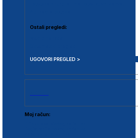
Estetska kirurgija i mali operativni zahvati
Aplikacija botoxa
Ostali pregledi:
Medicina rada
Sistematski pregled
UGOVORI PREGLED >
AKCIJE
Moj račun:
Prijava postojećeg korisnika
Registracija novog korisnika
Zaboravljena lozinka