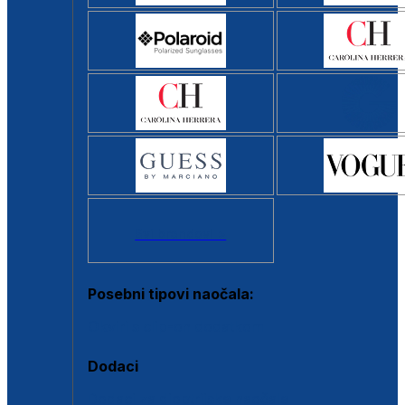
Svi brendovi >
Posebni tipovi naočala:
Okviri s clip-on dodatkom
Dodaci
Dodaci za dioptrijske naočale