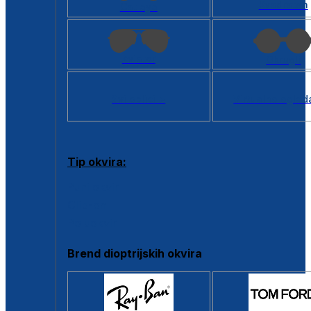
Kvadratan
Cat eye
Aviator
Okrugli
Svi oblici >
Virtualno ogled
Tip okvira:
Puni okvir
Clip-on
Poluokvir
Brend dioptrijskih okvira