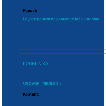
Popusti
Loyalty popusti na kontaktne leće i otopine
SVI PROIZVODI
POLIKLINIKA
UGOVORI PREGLED >
Kontakt:
0800 222 025