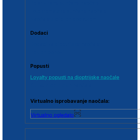
Polarizirane sunčane naočale
Fotokromatske sunčane naočale
Naočale s clip-on dodatkom
Dodaci
Dodaci za dioptrijske naočale
Poklon bonovi
Popusti
Loyalty popusti na dioptrijske naočale
Outlet dioptrijskih naočala
Virtualno isprobavanje naočala:
Virtualno ogledalo