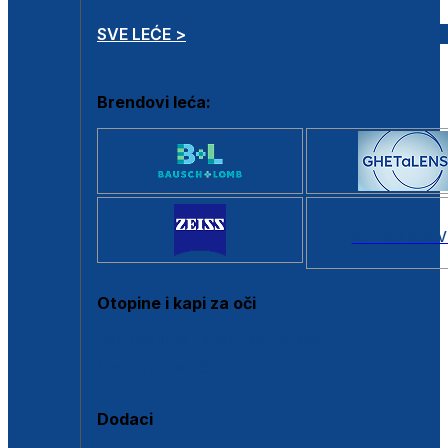
SVE LEĆE >
Brendovi leća:
SVI BRANDOV
Otopine i kapi za oči
Sve otopine za kontaktne leće
Sve kapi za oči
Dodaci