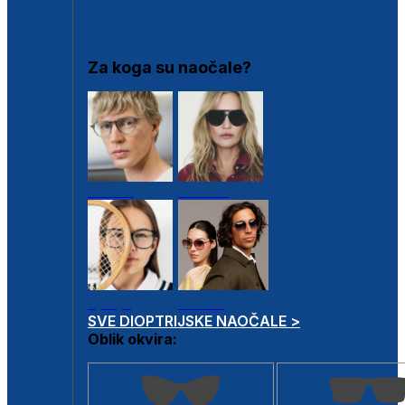
DIOPTRIJSKI OKVIRI
Za koga su naočale?
Muške
Ženske
Dječje
Unisex
SVE DIOPTRIJSKE NAOČALE >
Oblik okvira: