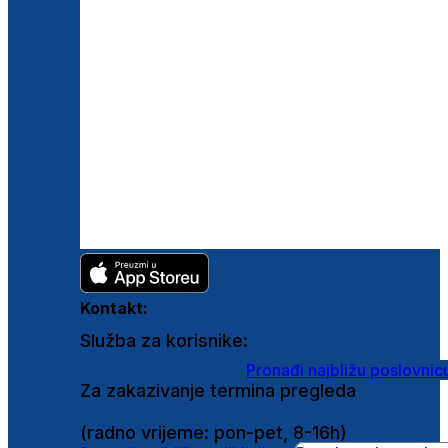
Kontakt:
Služba za korisnike:
shop@ghetaldus.hr
Pronađi najbližu poslovnic
Za zakazivanje termina pregleda
0800 222 025
(radno vrijeme: pon-pet, 8-16h)