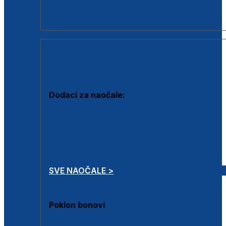
Dodaci za dioptrijske naočale
Poklon bonovi
DODACI
Dodaci za naočale:
Krpice za čišćenje
Kutijice za naočale
Sprejevi za čišćenje
Lančići za naočale
SVE NAOČALE >
Poklon bonovi
Poklon bonovi