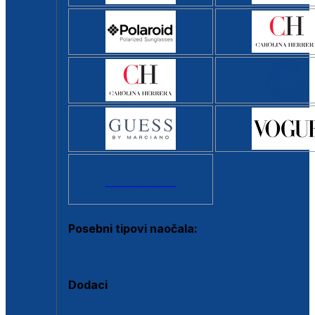
Svi brendovi >
Posebni tipovi naočala:
Okviri s clip-on dodatkom
Dodaci
Dodaci za dioptrijske naočale