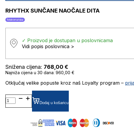
RHYTHX SUNČANE NAOČALE DITA
fotokromatska
✓ Proizvod je dostupan u poslovnicama
Vidi popis poslovnica >
Snižena cijena:
768,00
€
Najniža cijena u 30 dana: 960,00 €
Otključaj velike popuste kroz naš Loyalty program –
pri
RHYTHX SUNČANE
NAOČALE
Dodaj u košaricu
DITA
količina