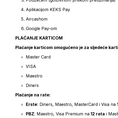
Pouzećem (gotovinom prilikom preuzimanja)
Aplikacijom KEKS Pay
Aircashom
Google Pay-om
PLAĆANJE KARTICOM
Plaćanje karticom omogućeno je za sljedeće kart
Master Card
VISA
Maestro
Diners
Plaćanje na rate:
Erste
: Diners, Maestro, MasterCard i Visa na
PBZ
: Maestro, Visa Premium na
12 rata
i Mas