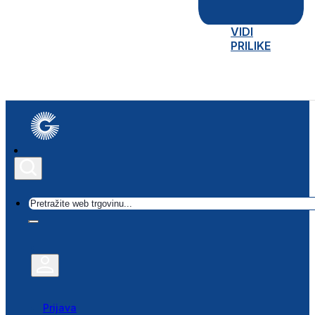
VIDI
PRILIKE
Traži
Prijava