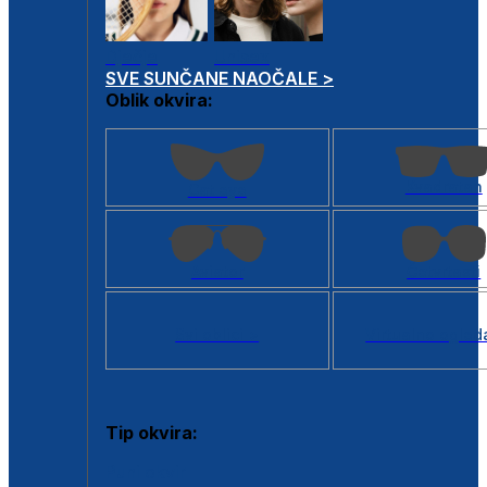
Dječje
Unisex
SVE SUNČANE NAOČALE >
Oblik okvira:
Kvadratan
Cat eye
Aviator
Četvrtasti
Svi oblici >
Virtualno ogled
Tip okvira:
Puni okvir