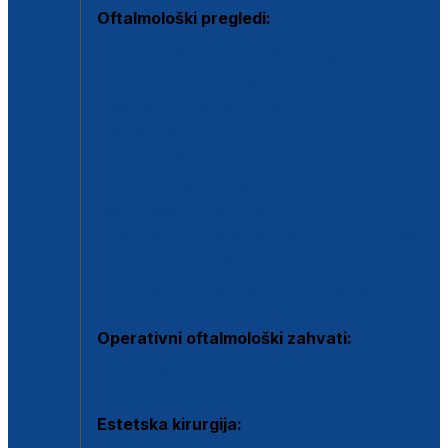
Oftalmološki pregledi:
Specijalistički oftalmološki pregled
Pregled za kontaktne leće
Pregled vidnog polja (OCT)
Dječja oftalmologija
Kontrola očnog tlaka
Drugo mišljenje oftalmologa
Retinološka ambulanta
Dijagnostika i liječenje upalnih očnih bolesti
Dijagnostika i liječenje glaukomske bolesti
Dijagnostika sive mrene ili katarakte
Operativni oftalmološki zahvati:
Ultrazvučna operacija mrene ili katarakta
Estetska kirurgija: