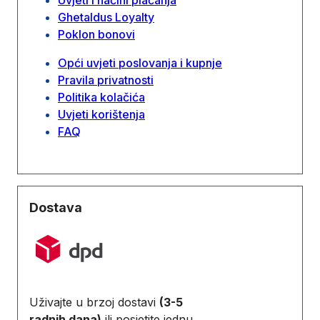
Ghetaldus Loyalty
Poklon bonovi
Opći uvjeti poslovanja i kupnje
Pravila privatnosti
Politika kolačića
Uvjeti korištenja
FAQ
Dostava
Uživajte u brzoj dostavi
(3-5
radnih dana)
ili posjetite jednu