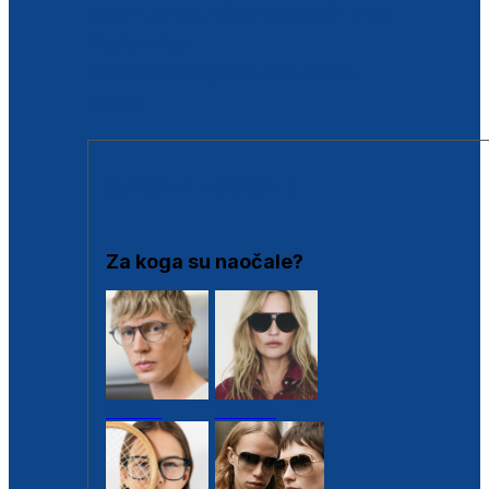
BESPLATNA KONTROLA SLUHA
Poslovnice
Proizvodi s loyalty popustima
Outlet
SUNČANE NAOČALE
Za koga su naočale?
Muške
Ženske