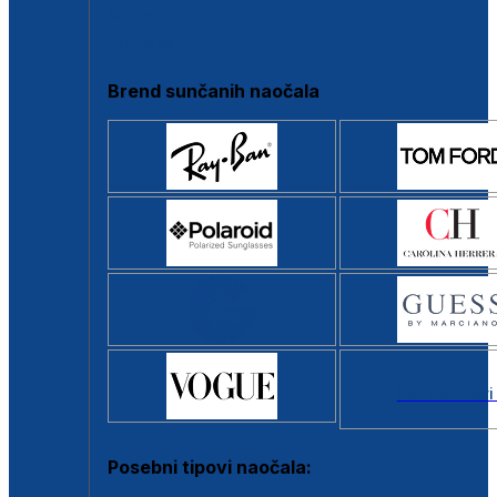
Clip-on
Poluokvir
Brend sunčanih naočala
Svi brendovi
Posebni tipovi naočala: