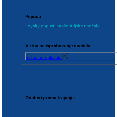
Poklon bonovi
Popusti
Loyalty popusti na dioptrijske naočale
Outlet dioptrijskih naočala
Virtualno isprobavanje naočala:
Virtualno ogledalo
KONTAKTNE LEĆE I OTOPINE
Odaberi prema trajanju:
Jednodnevne leće
Mjesečne leće