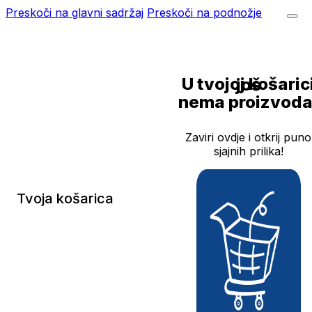
Preskoči na glavni sadržaj
Preskoči na podnožje
U tvojoj košarici još
nema proizvoda
Zaviri ovdje i otkrij puno
sjajnih prilika!
Tvoja košarica