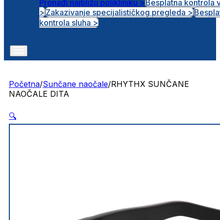
Pronađi najbližu polikliniku >
Besplatna kontrola 
>
Zakazivanje specijalističkog pregleda >
Bespla
Otvorena radna mjesta
kontrola sluha >
Početna
/
Sunčane naočale
/
RHYTHX SUNČANE
NAOČALE DITA
🔍