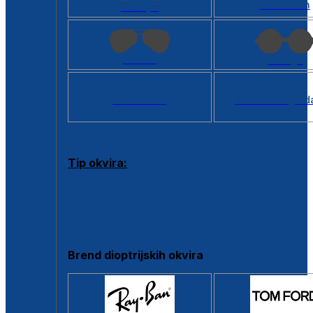
Kvadratan
Cat eye
Aviator
Okrugli
Svi oblici >
Virtualno ogled
Tip okvira:
Puni okvir
Clip-on
Poluokvir
Brend dioptrijskih okvira