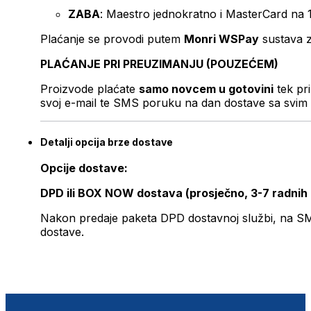
ZABA
: Maestro jednokratno i MasterCard na 
Plaćanje se provodi putem
Monri WSPay
sustava z
PLAĆANJE PRI PREUZIMANJU (POUZEĆEM)
Proizvode plaćate
samo novcem u gotovini
tek pr
svoj e-mail te SMS poruku na dan dostave sa svim 
Detalji opcija brze dostave
Opcije dostave:
DPD ili BOX NOW dostava (prosječno, 3-7 radnih
Nakon predaje paketa DPD dostavnoj službi, na SMS 
dostave.