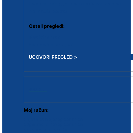
Estetska kirurgija i mali operativni zahvati
Aplikacija botoxa
Ostali pregledi:
Medicina rada
Sistematski pregled
UGOVORI PREGLED >
AKCIJE
Moj račun:
Prijava postojećeg korisnika
Registracija novog korisnika
Zaboravljena lozinka