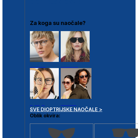
DIOPTRIJSKI OKVIRI
Za koga su naočale?
Muške
Ženske
Dječje
Unisex
SVE DIOPTRIJSKE NAOČALE >
Oblik okvira: