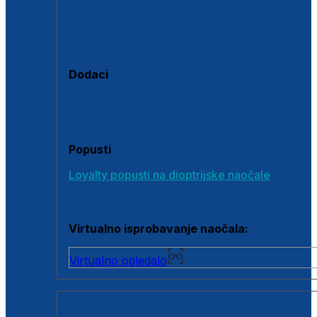
Polarizirane sunčane naočale
Fotokromatske sunčane naočale
Naočale s clip-on dodatkom
Dodaci
Dodaci za dioptrijske naočale
Poklon bonovi
Popusti
Loyalty popusti na dioptrijske naočale
Outlet dioptrijskih naočala
Virtualno isprobavanje naočala:
Virtualno ogledalo