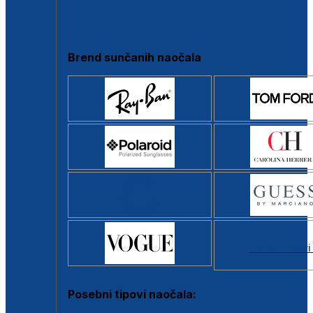
Clip-on
Poluokvir
Brend sunčanih naočala
Svi brendovi
Posebni tipovi naočala: