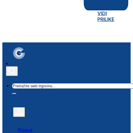
VIDI
PRILIKE
Traži
Prijava