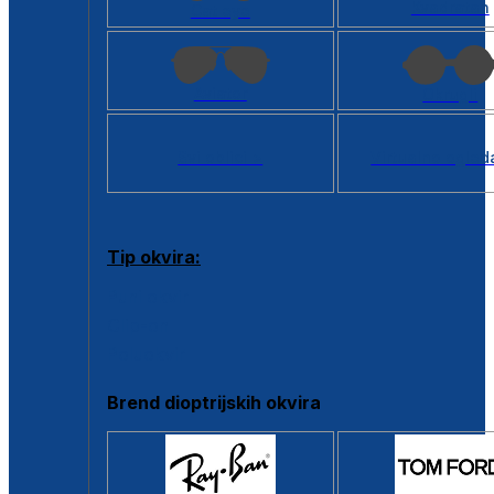
Kvadratan
Cat eye
Aviator
Okrugli
Svi oblici >
Virtualno ogled
Tip okvira:
Puni okvir
Clip-on
Poluokvir
Brend dioptrijskih okvira