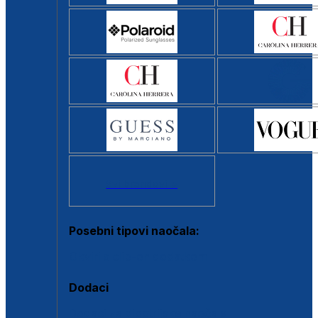
Svi brendovi >
Posebni tipovi naočala:
Okviri s clip-on dodatkom
Dodaci
Dodaci za dioptrijske naočale