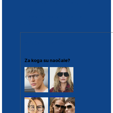
BESPLATNA KONTROLA SLUHA
Poslovnice
Proizvodi s loyalty popustima
Outlet
SUNČANE NAOČALE
Za koga su naočale?
Muške
Ženske