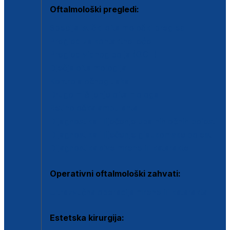
Oftalmološki pregledi:
Specijalistički oftalmološki pregled
Pregled za kontaktne leće
Pregled vidnog polja (OCT)
Dječja oftalmologija
Kontrola očnog tlaka
Drugo mišljenje oftalmologa
Retinološka ambulanta
Dijagnostika i liječenje upalnih očnih bolesti
Dijagnostika i liječenje glaukomske bolesti
Dijagnostika sive mrene ili katarakte
Operativni oftalmološki zahvati:
Ultrazvučna operacija mrene ili katarakta
Estetska kirurgija: