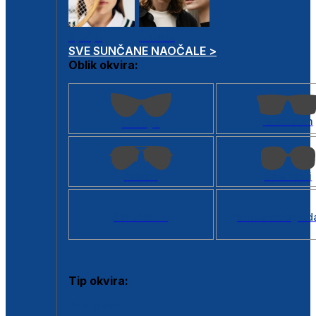
Dječje
Unisex
SVE SUNČANE NAOČALE >
Oblik okvira:
Kvadratan
Cat eye
Aviator
Četvrtasti
Svi oblici >
Virtualno ogled
Tip okvira:
Puni okvir