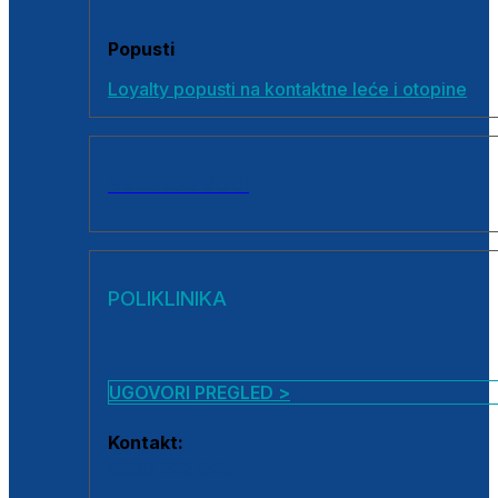
Popusti
Loyalty popusti na kontaktne leće i otopine
SVI PROIZVODI
POLIKLINIKA
UGOVORI PREGLED >
Kontakt:
0800 222 025