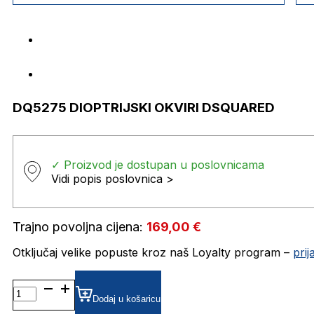
DQ5275 DIOPTRIJSKI OKVIRI DSQUARED
✓ Proizvod je dostupan u poslovnicama
Vidi popis poslovnica >
Trajno povoljna cijena:
169,00
€
Otključaj velike popuste kroz naš Loyalty program –
pri
DQ5275 DIOPTRIJSKI
OKVIRI
Dodaj u košaricu