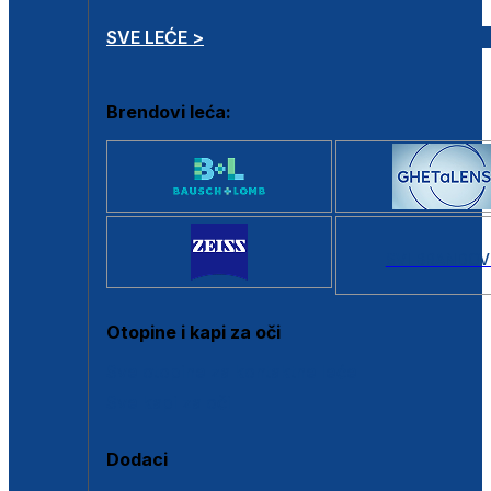
SVE LEĆE >
Brendovi leća:
SVI BRANDOV
Otopine i kapi za oči
Sve otopine za kontaktne leće
Sve kapi za oči
Dodaci