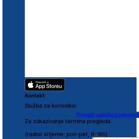
Kontakt:
Služba za korisnike:
shop@ghetaldus.hr
Pronađi najbližu poslovnic
Za zakazivanje termina pregleda
0800 222 025
(radno vrijeme: pon-pet, 8-16h)