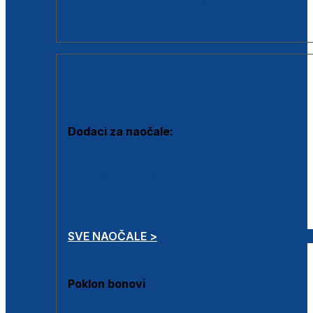
Dodaci za dioptrijske naočale
Poklon bonovi
DODACI
Dodaci za naočale:
Krpice za čišćenje
Kutijice za naočale
Sprejevi za čišćenje
Lančići za naočale
SVE NAOČALE >
Poklon bonovi
Poklon bonovi