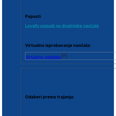
Poklon bonovi
Popusti
Loyalty popusti na dioptrijske naočale
Outlet dioptrijskih naočala
Virtualno isprobavanje naočala:
Virtualno ogledalo
KONTAKTNE LEĆE I OTOPINE
Odaberi prema trajanju:
Jednodnevne leće
Mjesečne leće