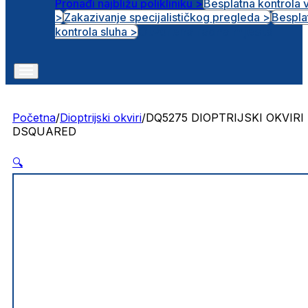
Pronađi najbližu polikliniku >
Besplatna kontrola 
>
Zakazivanje specijalističkog pregleda >
Bespla
Otvorena radna mjesta
kontrola sluha >
Početna
/
Dioptrijski okviri
/
DQ5275 DIOPTRIJSKI OKVIRI
DSQUARED
🔍