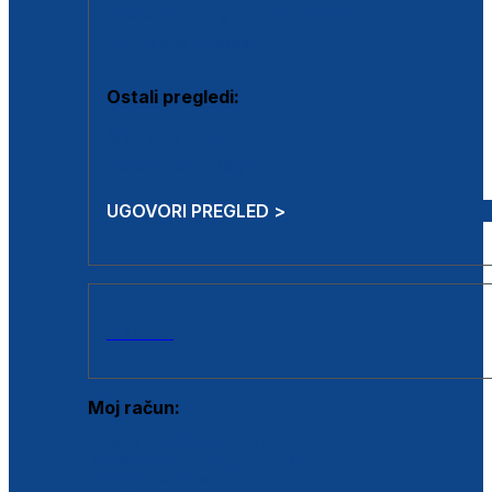
Estetska kirurgija i mali operativni zahvati
Aplikacija botoxa
Ostali pregledi:
Medicina rada
Sistematski pregled
UGOVORI PREGLED >
AKCIJE
Moj račun:
Prijava postojećeg korisnika
Registracija novog korisnika
Zaboravljena lozinka