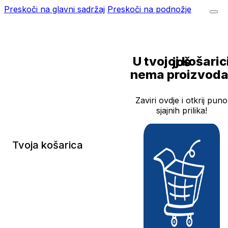
Preskoči na glavni sadržaj
Preskoči na podnožje
U tvojoj košarici još
nema proizvoda
Zaviri ovdje i otkrij puno
sjajnih prilika!
Tvoja košarica