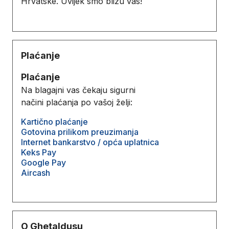
Hrvatske. Uvijek smo blizu vas!
Plaćanje
Plaćanje
Na blagajni vas čekaju sigurni
načini plaćanja po vašoj želji:
Kartično plaćanje
Gotovina prilikom preuzimanja
Internet bankarstvo / opća uplatnica
Keks Pay
Google Pay
Aircash
O Ghetaldusu