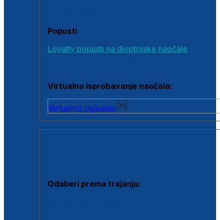
Poklon bonovi
Popusti
Loyalty popusti na dioptrijske naočale
Outlet dioptrijskih naočala
Virtualno isprobavanje naočala:
Virtualno ogledalo
KONTAKTNE LEĆE I OTOPINE
Odaberi prema trajanju:
Jednodnevne leće
Mjesečne leće