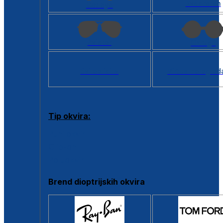
Kvadratan
Cat eye
Aviator
Okrugli
Svi oblici >
Virtualno ogled
Tip okvira:
Puni okvir
Clip-on
Poluokvir
Brend dioptrijskih okvira