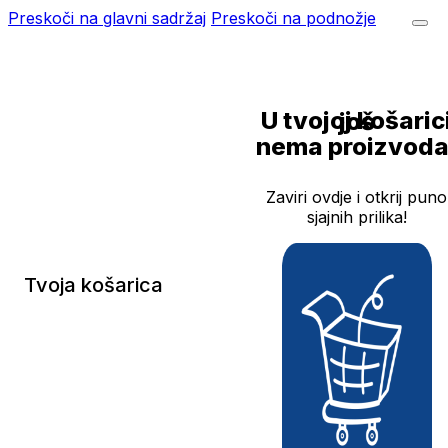
Preskoči na glavni sadržaj
Preskoči na podnožje
U tvojoj košarici još
nema proizvoda
Zaviri ovdje i otkrij puno
sjajnih prilika!
Tvoja košarica