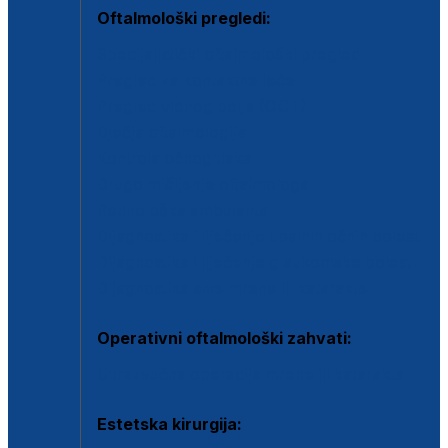
Oftalmološki pregledi:
Specijalistički oftalmološki pregled
Pregled za kontaktne leće
Pregled vidnog polja (OCT)
Dječja oftalmologija
Kontrola očnog tlaka
Drugo mišljenje oftalmologa
Retinološka ambulanta
Dijagnostika i liječenje upalnih očnih bolesti
Dijagnostika i liječenje glaukomske bolesti
Dijagnostika sive mrene ili katarakte
Operativni oftalmološki zahvati:
Ultrazvučna operacija mrene ili katarakta
Estetska kirurgija: