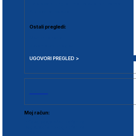
Estetska kirurgija i mali operativni zahvati
Aplikacija botoxa
Ostali pregledi:
Medicina rada
Sistematski pregled
UGOVORI PREGLED >
AKCIJE
Moj račun:
Prijava postojećeg korisnika
Registracija novog korisnika
Zaboravljena lozinka