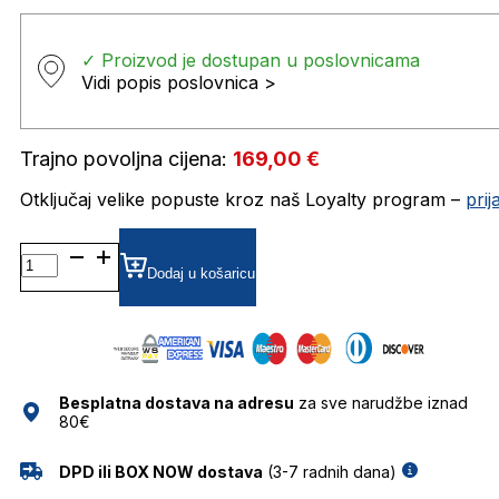
✓ Proizvod je dostupan u poslovnicama
Vidi popis poslovnica >
Trajno povoljna cijena:
169,00
€
Otključaj velike popuste kroz naš Loyalty program –
pri
DQ5275 DIOPTRIJSKI
OKVIRI
Dodaj u košaricu
DSQUARED
količina
Besplatna dostava na adresu
za sve narudžbe iznad
80€
DPD ili BOX NOW dostava
(3-7 radnih dana)