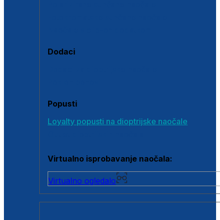
Polarizirane sunčane naočale
Fotokromatske sunčane naočale
Naočale s clip-on dodatkom
Dodaci
Dodaci za dioptrijske naočale
Poklon bonovi
Popusti
Loyalty popusti na dioptrijske naočale
Outlet dioptrijskih naočala
Virtualno isprobavanje naočala:
Virtualno ogledalo