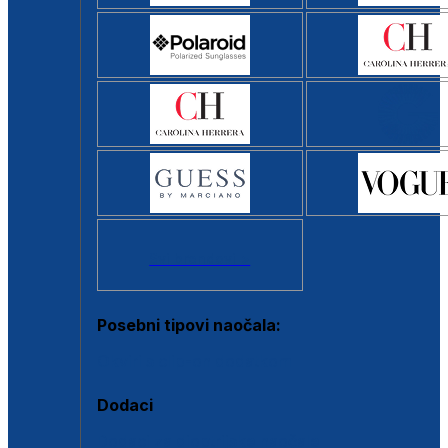
Svi brendovi >
Posebni tipovi naočala:
Okviri s clip-on dodatkom
Dodaci
Dodaci za dioptrijske naočale