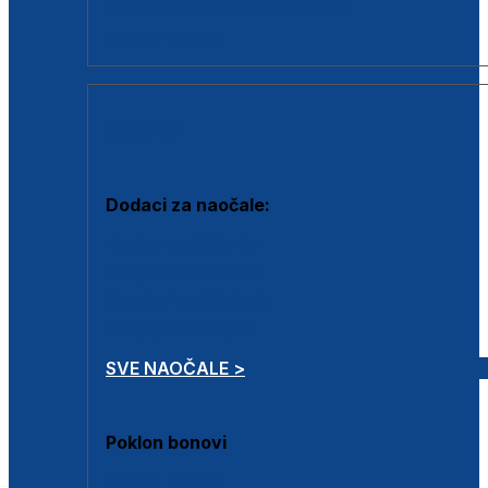
Dodaci za dioptrijske naočale
Poklon bonovi
DODACI
Dodaci za naočale:
Krpice za čišćenje
Kutijice za naočale
Sprejevi za čišćenje
Lančići za naočale
SVE NAOČALE >
Poklon bonovi
Poklon bonovi