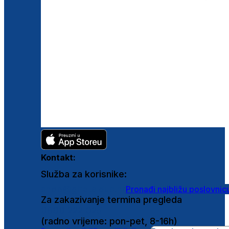
Kontakt:
Služba za korisnike:
shop@ghetaldus.hr
Pronađi najbližu poslovnic
Za zakazivanje termina pregleda
0800 222 025
(radno vrijeme: pon-pet, 8-16h)