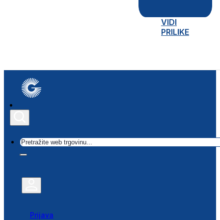
VIDI
PRILIKE
Traži
Prijava