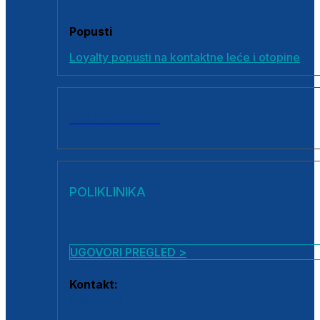
Popusti
Loyalty popusti na kontaktne leće i otopine
SVI PROIZVODI
POLIKLINIKA
UGOVORI PREGLED >
Kontakt:
0800 222 025