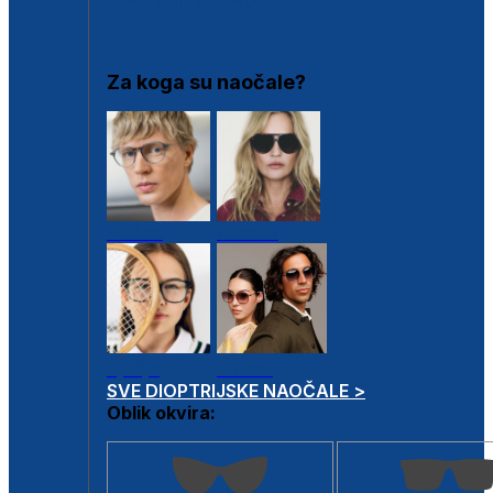
DIOPTRIJSKI OKVIRI
Za koga su naočale?
Muške
Ženske
Dječje
Unisex
SVE DIOPTRIJSKE NAOČALE >
Oblik okvira: