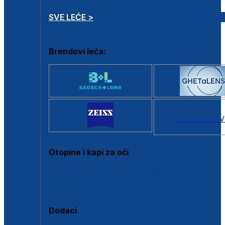
SVE LEĆE >
Brendovi leća:
SVI BRANDOV
Otopine i kapi za oči
Sve otopine za kontaktne leće
Sve kapi za oči
Dodaci