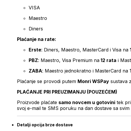
VISA
Maestro
Diners
Plaćanje na rate:
Erste
: Diners, Maestro, MasterCard i Visa na
PBZ
: Maestro, Visa Premium na
12 rata
i Mas
ZABA
: Maestro jednokratno i MasterCard na 
Plaćanje se provodi putem
Monri WSPay
sustava z
PLAĆANJE PRI PREUZIMANJU (POUZEĆEM)
Proizvode plaćate
samo novcem u gotovini
tek pr
svoj e-mail te SMS poruku na dan dostave sa svim 
Detalji opcija brze dostave