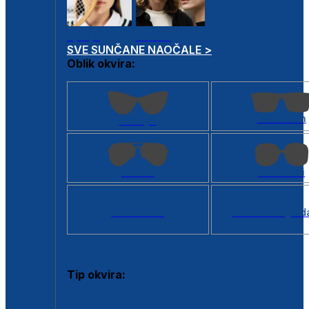
Dječje
Unisex
SVE SUNČANE NAOČALE >
Oblik okvira:
Kvadratan
Cat eye
Aviator
Četvrtasti
Svi oblici >
Virtualno ogled
Tip okvira:
Puni okvir