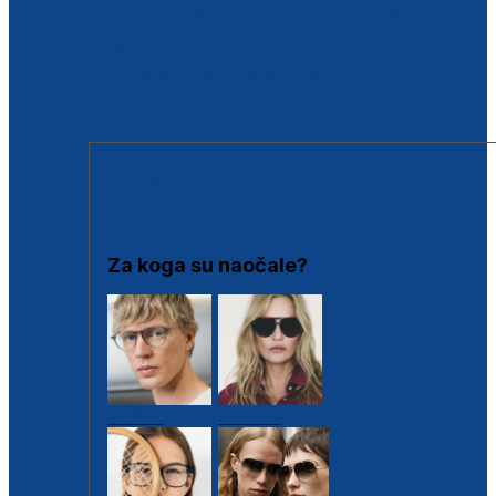
BESPLATNA KONTROLA SLUHA
Poslovnice
Proizvodi s loyalty popustima
Outlet
SUNČANE NAOČALE
Za koga su naočale?
Muške
Ženske