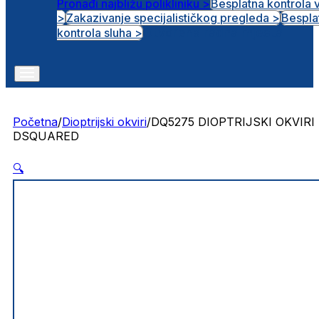
Pronađi najbližu polikliniku >
Besplatna kontrola 
>
Zakazivanje specijalističkog pregleda >
Bespla
Otvorena radna mjesta
kontrola sluha >
Početna
/
Dioptrijski okviri
/
DQ5275 DIOPTRIJSKI OKVIRI
DSQUARED
🔍