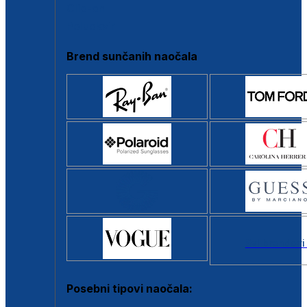
Clip-on
Poluokvir
Brend sunčanih naočala
Svi brendovi
Posebni tipovi naočala: