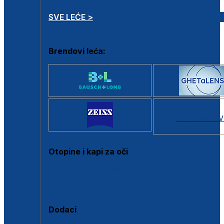
SVE LEĆE >
Brendovi leća:
SVI BRANDOV
Otopine i kapi za oči
Sve otopine za kontaktne leće
Sve kapi za oči
Dodaci