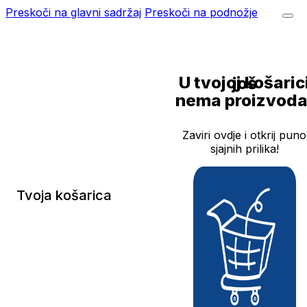
Preskoči na glavni sadržaj
Preskoči na podnožje
U tvojoj košarici još
nema proizvoda
Zaviri ovdje i otkrij puno
sjajnih prilika!
Tvoja košarica