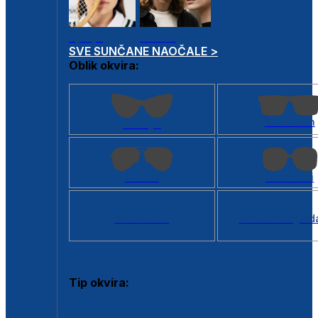
Dječje
Unisex
SVE SUNČANE NAOČALE >
Oblik okvira:
Kvadratan
Cat eye
Aviator
Četvrtasti
Svi oblici >
Virtualno ogled
Tip okvira:
Puni okvir