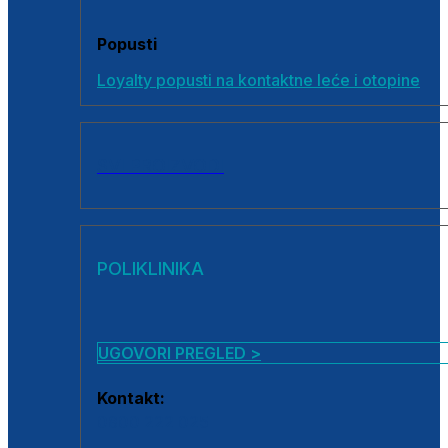
Popusti
Loyalty popusti na kontaktne leće i otopine
SVI PROIZVODI
POLIKLINIKA
UGOVORI PREGLED >
Kontakt:
0800 222 025