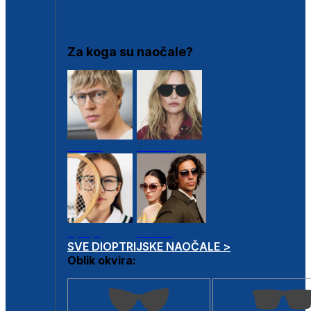
DIOPTRIJSKI OKVIRI
Za koga su naočale?
Muške
Ženske
Dječje
Unisex
SVE DIOPTRIJSKE NAOČALE >
Oblik okvira: