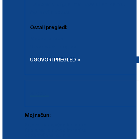
Estetska kirurgija i mali operativni zahvati
Aplikacija botoxa
Ostali pregledi:
Medicina rada
Sistematski pregled
UGOVORI PREGLED >
AKCIJE
Moj račun:
Prijava postojećeg korisnika
Registracija novog korisnika
Zaboravljena lozinka