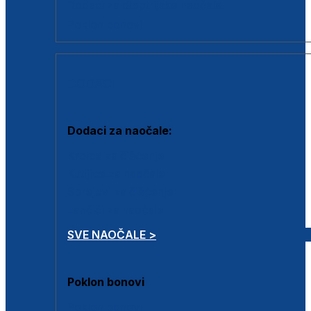
Dodaci za dioptrijske naočale
Poklon bonovi
DODACI
Dodaci za naočale:
Krpice za čišćenje
Kutijice za naočale
Sprejevi za čišćenje
Lančići za naočale
SVE NAOČALE >
Poklon bonovi
Poklon bonovi