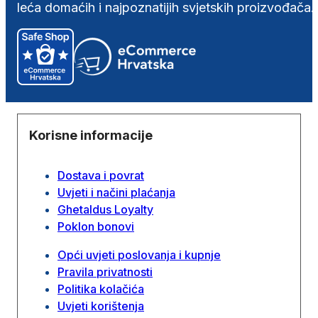
leća domaćih i najpoznatijih svjetskih proizvođača.
Korisne informacije
Dostava i povrat
Uvjeti i načini plaćanja
Ghetaldus Loyalty
Poklon bonovi
Opći uvjeti poslovanja i kupnje
Pravila privatnosti
Politika kolačića
Uvjeti korištenja