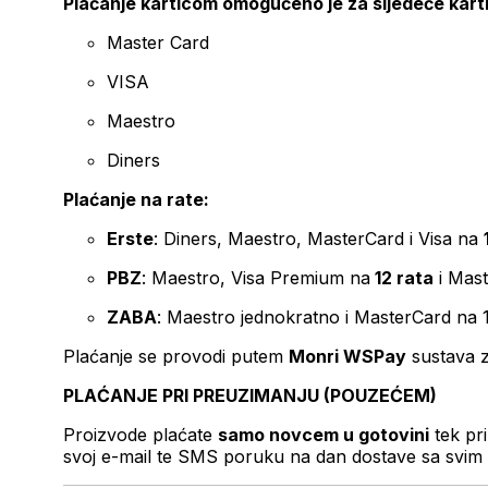
Plaćanje karticom omogućeno je za sljedeće kart
Master Card
VISA
Maestro
Diners
Plaćanje na rate:
Erste
: Diners, Maestro, MasterCard i Visa na
PBZ
: Maestro, Visa Premium na
12 rata
i Mas
ZABA
: Maestro jednokratno i MasterCard na 
Plaćanje se provodi putem
Monri WSPay
sustava z
PLAĆANJE PRI PREUZIMANJU (POUZEĆEM)
Proizvode plaćate
samo novcem u gotovini
tek pr
svoj e-mail te SMS poruku na dan dostave sa svim 