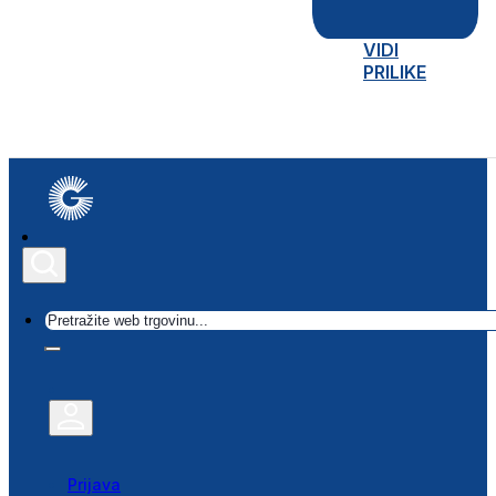
VIDI
PRILIKE
Traži
Prijava