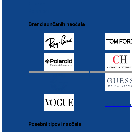
Clip-on
Poluokvir
Brend sunčanih naočala
Svi brendovi
Posebni tipovi naočala: