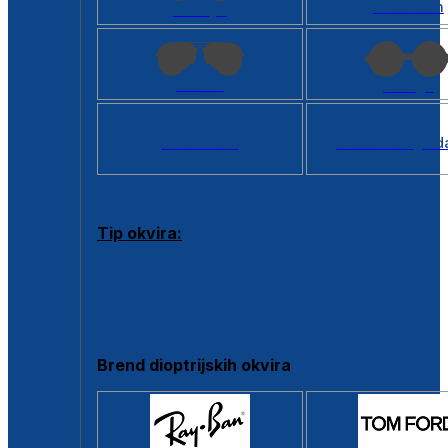
Kvadratan
Cat eye
Aviator
Okrugli
Svi oblici >
Virtualno ogled
Tip okvira:
Puni okvir
Clip-on
Poluokvir
Brend dioptrijskih okvira