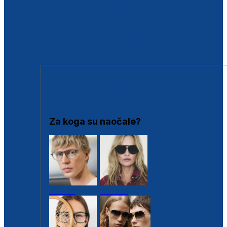
BESPLATNA KONTROLA SLUHA
Poslovnice
Proizvodi s loyalty popustima
Outlet
SUNČANE NAOČALE
Za koga su naočale?
Muške
Ženske