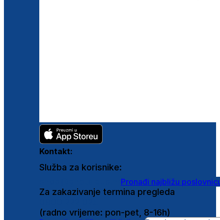
Kontakt:
Služba za korisnike:
shop@ghetaldus.hr
Pronađi najbližu poslovnic
Za zakazivanje termina pregleda
0800 222 025
(radno vrijeme: pon-pet, 8-16h)