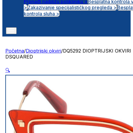
Pronađi najbližu polikliniku >
Besplatna kontrola 
>
Zakazivanje specijalističkog pregleda >
Bespla
Otvorena radna mjesta
kontrola sluha >
Početna
/
Dioptrijski okviri
/
DQ5292 DIOPTRIJSKI OKVIRI
DSQUARED
🔍