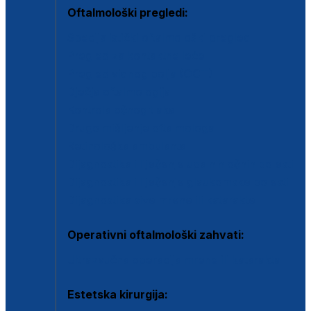
Oftalmološki pregledi:
Specijalistički oftalmološki pregled
Pregled za kontaktne leće
Pregled vidnog polja (OCT)
Dječja oftalmologija
Kontrola očnog tlaka
Drugo mišljenje oftalmologa
Retinološka ambulanta
Dijagnostika i liječenje upalnih očnih bolesti
Dijagnostika i liječenje glaukomske bolesti
Dijagnostika sive mrene ili katarakte
Operativni oftalmološki zahvati:
Ultrazvučna operacija mrene ili katarakta
Estetska kirurgija: