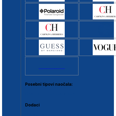
Svi brendovi >
Posebni tipovi naočala:
Okviri s clip-on dodatkom
Dodaci
Dodaci za dioptrijske naočale