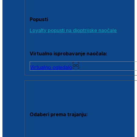
Poklon bonovi
Popusti
Loyalty popusti na dioptrijske naočale
Outlet dioptrijskih naočala
Virtualno isprobavanje naočala:
Virtualno ogledalo
KONTAKTNE LEĆE I OTOPINE
Odaberi prema trajanju:
Jednodnevne leće
Mjesečne leće