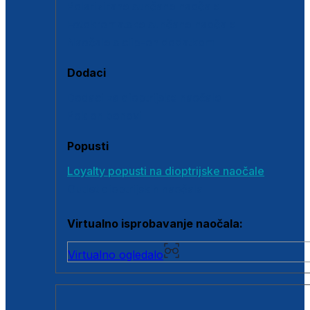
Polarizirane sunčane naočale
Fotokromatske sunčane naočale
Naočale s clip-on dodatkom
Dodaci
Dodaci za dioptrijske naočale
Poklon bonovi
Popusti
Loyalty popusti na dioptrijske naočale
Outlet dioptrijskih naočala
Virtualno isprobavanje naočala:
Virtualno ogledalo