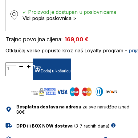
✓ Proizvod je dostupan u poslovnicama
Vidi popis poslovnica >
Trajno povoljna cijena:
169,00
€
Otključaj velike popuste kroz naš Loyalty program –
pri
DQ5292 DIOPTRIJSKI
OKVIRI
Dodaj u košaricu
DSQUARED
količina
Besplatna dostava na adresu
za sve narudžbe iznad
80€
DPD ili BOX NOW dostava
(3-7 radnih dana)