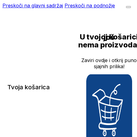
Preskoči na glavni sadržaj
Preskoči na podnožje
U tvojoj košarici još
nema proizvoda
Zaviri ovdje i otkrij puno
sjajnih prilika!
Tvoja košarica