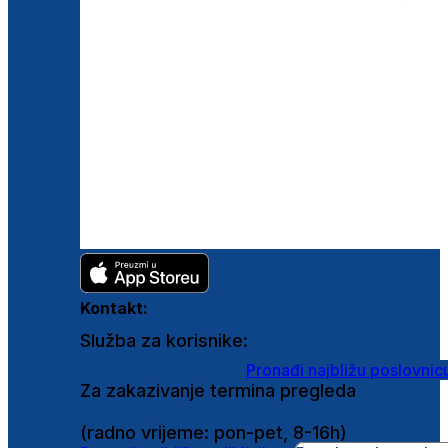
Kontakt:
Služba za korisnike:
shop@ghetaldus.hr
Pronađi najbližu poslovnic
Za zakazivanje termina pregleda
0800 222 025
(radno vrijeme: pon-pet, 8-16h)