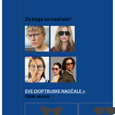
DIOPTRIJSKI OKVIRI
Za koga su naočale?
Muške
Ženske
Dječje
Unisex
SVE DIOPTRIJSKE NAOČALE >
Oblik okvira: