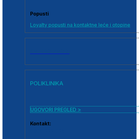
Popusti
Loyalty popusti na kontaktne leće i otopine
SVI PROIZVODI
POLIKLINIKA
UGOVORI PREGLED >
Kontakt:
0800 222 025