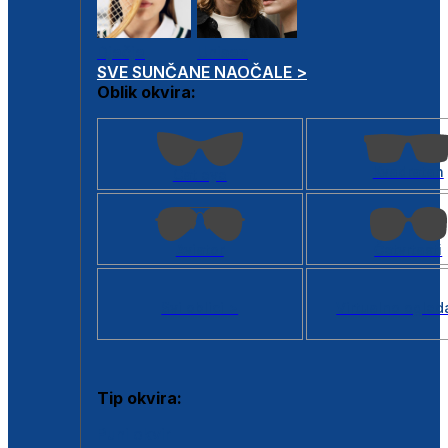
Dječje
Unisex
SVE SUNČANE NAOČALE >
Oblik okvira:
Kvadratan
Cat eye
Aviator
Četvrtasti
Svi oblici >
Virtualno ogled
Tip okvira:
Puni okvir