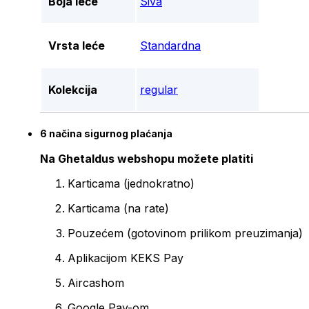
Boja leće
Siva
Vrsta leće
Standardna
Kolekcija
regular
6 načina sigurnog plaćanja
Na Ghetaldus webshopu možete platiti
Karticama (jednokratno)
Karticama (na rate)
Pouzećem (gotovinom prilikom preuzimanja)
Aplikacijom KEKS Pay
Aircashom
Google Pay-om