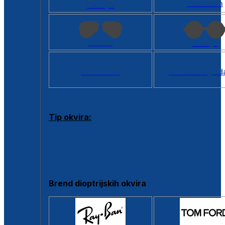
Kvadratan
Cat eye
Aviator
Okrugli
Svi oblici >
Virtualno ogled
Tip okvira:
Puni okvir
Clip-on
Poluokvir
Brend dioptrijskih okvira