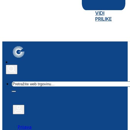
VIDI
PRILIKE
Traži
Prijava