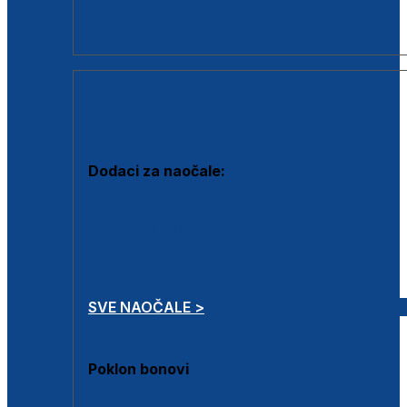
Dodaci za dioptrijske naočale
Poklon bonovi
DODACI
Dodaci za naočale:
Krpice za čišćenje
Kutijice za naočale
Sprejevi za čišćenje
Lančići za naočale
SVE NAOČALE >
Poklon bonovi
Poklon bonovi