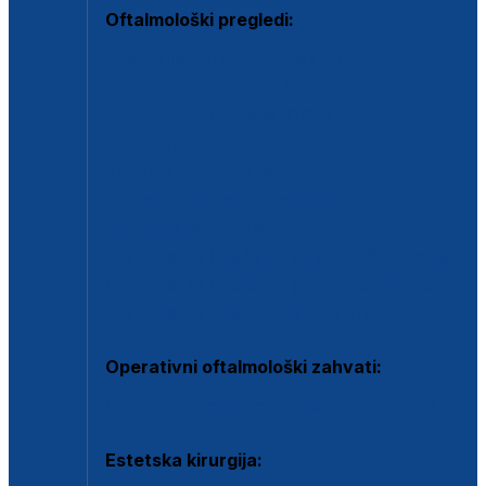
Oftalmološki pregledi:
Specijalistički oftalmološki pregled
Pregled za kontaktne leće
Pregled vidnog polja (OCT)
Dječja oftalmologija
Kontrola očnog tlaka
Drugo mišljenje oftalmologa
Retinološka ambulanta
Dijagnostika i liječenje upalnih očnih bolesti
Dijagnostika i liječenje glaukomske bolesti
Dijagnostika sive mrene ili katarakte
Operativni oftalmološki zahvati:
Ultrazvučna operacija mrene ili katarakta
Estetska kirurgija: