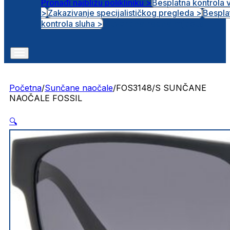
Pronađi najbližu polikliniku >
Besplatna kontrola 
>
Zakazivanje specijalističkog pregleda >
Bespla
Otvorena radna mjesta
kontrola sluha >
Početna
/
Sunčane naočale
/
FOS3148/S SUNČANE
NAOČALE FOSSIL
🔍