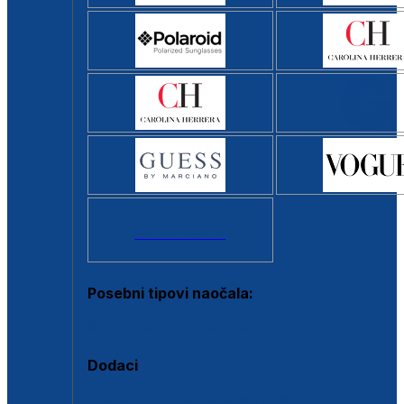
Svi brendovi >
Posebni tipovi naočala:
Okviri s clip-on dodatkom
Dodaci
Dodaci za dioptrijske naočale