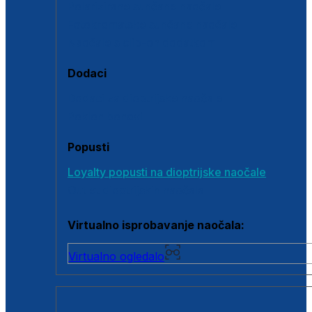
Polarizirane sunčane naočale
Fotokromatske sunčane naočale
Naočale s clip-on dodatkom
Dodaci
Dodaci za dioptrijske naočale
Poklon bonovi
Popusti
Loyalty popusti na dioptrijske naočale
Outlet dioptrijskih naočala
Virtualno isprobavanje naočala:
Virtualno ogledalo