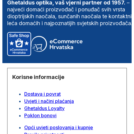
Ghetaldus optika, vaš vjerni partner od 1957.
–
najveći domaći proizvođač i ponuđač svih vrsta
dioptrijskih naočala, sunčanih naočala te kontaktni
leća domaćih i najpoznatijih svjetskih proizvođača.
Korisne informacije
Dostava i povrat
Uvjeti i načini plaćanja
Ghetaldus Loyalty
Poklon bonovi
Opći uvjeti poslovanja i kupnje