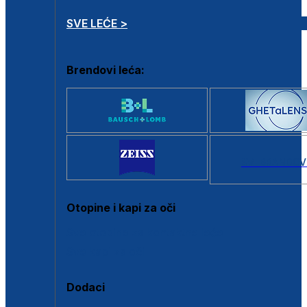
SVE LEĆE >
Brendovi leća:
SVI BRANDOV
Otopine i kapi za oči
Sve otopine za kontaktne leće
Sve kapi za oči
Dodaci