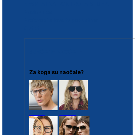
BESPLATNA KONTROLA SLUHA
Poslovnice
Proizvodi s loyalty popustima
Outlet
SUNČANE NAOČALE
Za koga su naočale?
Muške
Ženske