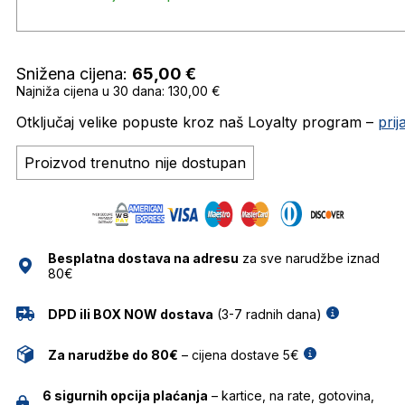
Snižena cijena:
65,00
€
Najniža cijena u 30 dana: 130,00 €
Otključaj velike popuste kroz naš Loyalty program –
pri
Proizvod trenutno nije dostupan
Besplatna dostava na adresu
za sve narudžbe iznad
80€
DPD ili BOX NOW dostava
(3-7 radnih dana)
Za narudžbe do 80€
– cijena dostave 5€
6 sigurnih opcija plaćanja
– kartice, na rate, gotovina,