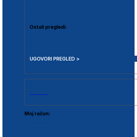
Estetska kirurgija i mali operativni zahvati
Aplikacija botoxa
Ostali pregledi:
Medicina rada
Sistematski pregled
UGOVORI PREGLED >
AKCIJE
Moj račun:
Prijava postojećeg korisnika
Registracija novog korisnika
Zaboravljena lozinka