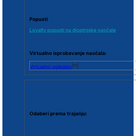
Poklon bonovi
Popusti
Loyalty popusti na dioptrijske naočale
Outlet dioptrijskih naočala
Virtualno isprobavanje naočala:
Virtualno ogledalo
KONTAKTNE LEĆE I OTOPINE
Odaberi prema trajanju:
Jednodnevne leće
Mjesečne leće