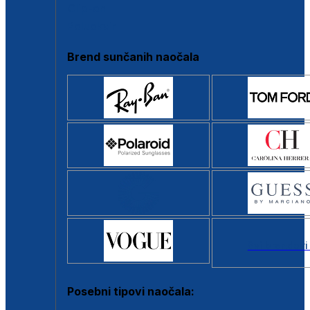
Clip-on
Poluokvir
Brend sunčanih naočala
Svi brendovi
Posebni tipovi naočala: