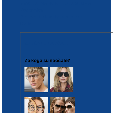
BESPLATNA KONTROLA SLUHA
Poslovnice
Proizvodi s loyalty popustima
Outlet
SUNČANE NAOČALE
Za koga su naočale?
Muške
Ženske