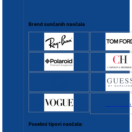
Clip-on
Poluokvir
Brend sunčanih naočala
Svi brendovi
Posebni tipovi naočala: