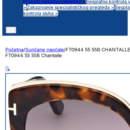
Pronađi najbližu polikliniku >
Besplatna kontrola 
>
Zakazivanje specijalističkog pregleda >
Bespla
Otvorena radna mjesta
kontrola sluha >
Početna
/
Sunčane naočale
/
FT0944 55 55B CHANTALL
FT0944 55 55B Chantalle
🔍