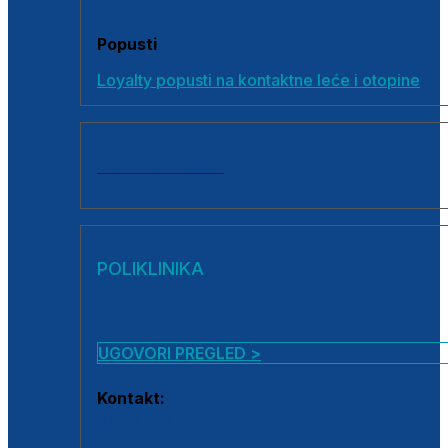
Popusti
Loyalty popusti na kontaktne leće i otopine
SVI PROIZVODI
POLIKLINIKA
UGOVORI PREGLED >
Kontakt:
0800 222 025