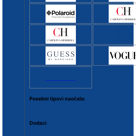
Svi brendovi >
Posebni tipovi naočala:
Okviri s clip-on dodatkom
Dodaci
Dodaci za dioptrijske naočale