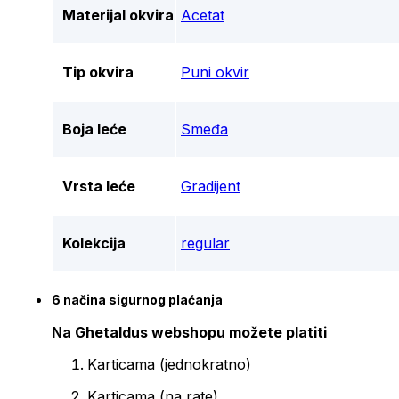
Materijal okvira
Acetat
Tip okvira
Puni okvir
Boja leće
Smeđa
Vrsta leće
Gradijent
Kolekcija
regular
6 načina sigurnog plaćanja
Na Ghetaldus webshopu možete platiti
Karticama (jednokratno)
Karticama (na rate)