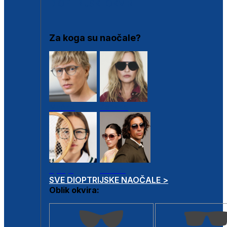
DIOPTRIJSKI OKVIRI
Za koga su naočale?
Muške
Ženske
Dječje
Unisex
SVE DIOPTRIJSKE NAOČALE >
Oblik okvira: