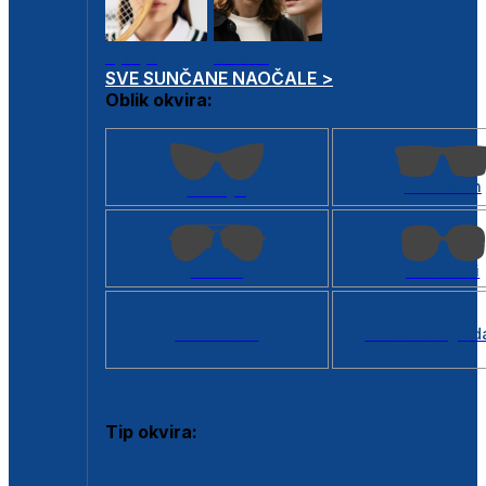
Dječje
Unisex
SVE SUNČANE NAOČALE >
Oblik okvira:
Kvadratan
Cat eye
Aviator
Četvrtasti
Svi oblici >
Virtualno ogled
Tip okvira:
Puni okvir