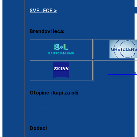
SVE LEĆE >
Brendovi leća:
SVI BRANDOV
Otopine i kapi za oči
Sve otopine za kontaktne leće
Sve kapi za oči
Dodaci