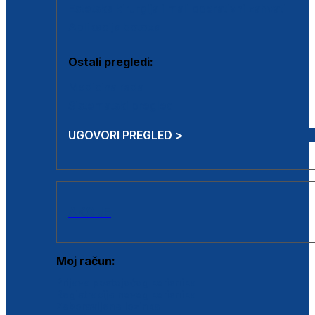
Estetska kirurgija i mali operativni zahvati
Aplikacija botoxa
Ostali pregledi:
Medicina rada
Sistematski pregled
UGOVORI PREGLED >
AKCIJE
Moj račun:
Prijava postojećeg korisnika
Registracija novog korisnika
Zaboravljena lozinka