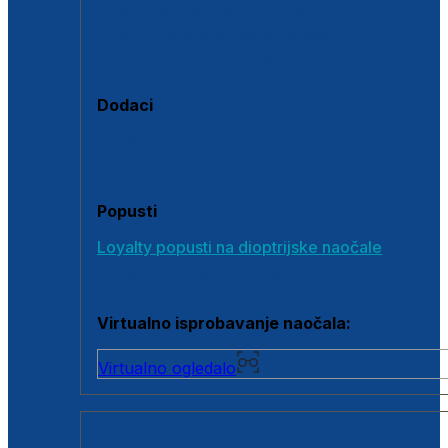
Polarizirane sunčane naočale
Fotokromatske sunčane naočale
Naočale s clip-on dodatkom
Dodaci
Dodaci za dioptrijske naočale
Poklon bonovi
Popusti
Loyalty popusti na dioptrijske naočale
Outlet dioptrijskih naočala
Virtualno isprobavanje naočala:
Virtualno ogledalo