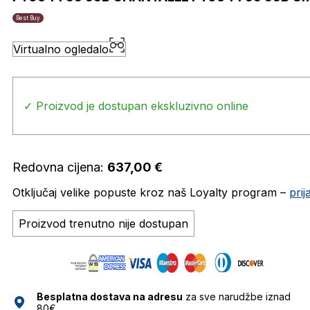
Best Buy
Virtualno ogledalo
✓ Proizvod je dostupan ekskluzivno online
Redovna cijena:
637,00
€
Otključaj velike popuste kroz naš Loyalty program –
pri
Proizvod trenutno nije dostupan
Besplatna dostava na adresu
za sve narudžbe iznad
80€