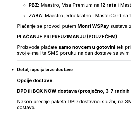
PBZ
: Maestro, Visa Premium na
12 rata
i Mas
ZABA
: Maestro jednokratno i MasterCard na 
Plaćanje se provodi putem
Monri WSPay
sustava z
PLAĆANJE PRI PREUZIMANJU (POUZEĆEM)
Proizvode plaćate
samo novcem u gotovini
tek pr
svoj e-mail te SMS poruku na dan dostave sa svim 
Detalji opcija brze dostave
Opcije dostave:
DPD ili BOX NOW dostava (prosječno, 3-7 radnih
Nakon predaje paketa DPD dostavnoj službi, na SMS 
dostave.