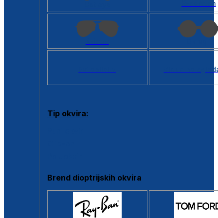
Kvadratan
Cat eye
Aviator
Okrugli
Svi oblici >
Virtualno ogled
Tip okvira:
Puni okvir
Clip-on
Poluokvir
Brend dioptrijskih okvira