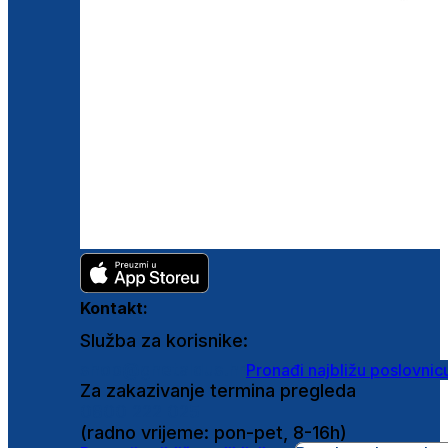
Kontakt:
Služba za korisnike:
shop@ghetaldus.hr
Pronađi najbližu poslovnic
Za zakazivanje termina pregleda
0800 222 025
(radno vrijeme: pon-pet, 8-16h)