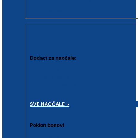
Dodaci za dioptrijske naočale
Poklon bonovi
DODACI
Dodaci za naočale:
Krpice za čišćenje
Kutijice za naočale
Sprejevi za čišćenje
Lančići za naočale
SVE NAOČALE >
Poklon bonovi
Poklon bonovi