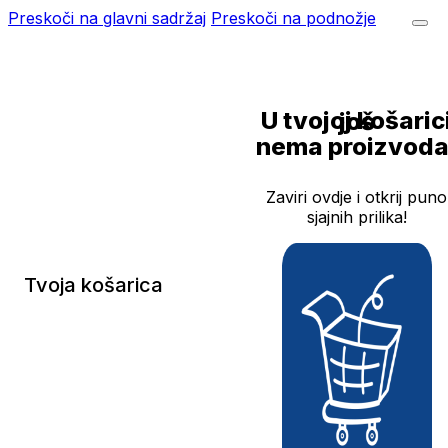
Preskoči na glavni sadržaj
Preskoči na podnožje
U tvojoj košarici još
nema proizvoda
Zaviri ovdje i otkrij puno
sjajnih prilika!
Tvoja košarica