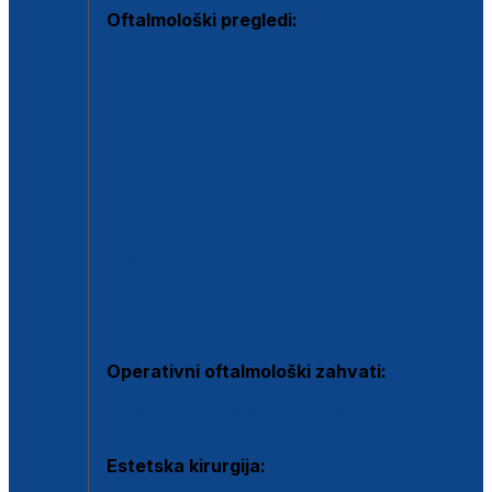
Oftalmološki pregledi:
Specijalistički oftalmološki pregled
Pregled za kontaktne leće
Pregled vidnog polja (OCT)
Dječja oftalmologija
Kontrola očnog tlaka
Drugo mišljenje oftalmologa
Retinološka ambulanta
Dijagnostika i liječenje upalnih očnih bolesti
Dijagnostika i liječenje glaukomske bolesti
Dijagnostika sive mrene ili katarakte
Operativni oftalmološki zahvati:
Ultrazvučna operacija mrene ili katarakta
Estetska kirurgija: