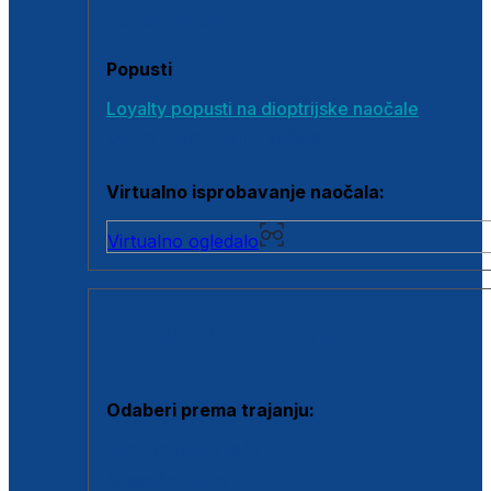
Poklon bonovi
Popusti
Loyalty popusti na dioptrijske naočale
Outlet dioptrijskih naočala
Virtualno isprobavanje naočala:
Virtualno ogledalo
KONTAKTNE LEĆE I OTOPINE
Odaberi prema trajanju:
Jednodnevne leće
Mjesečne leće