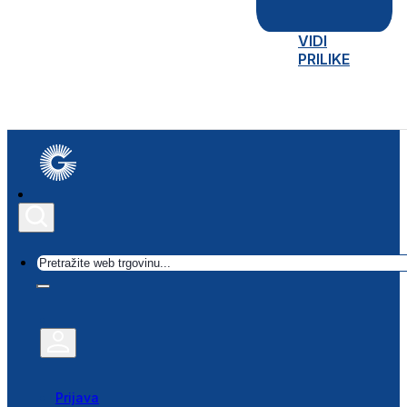
VIDI
PRILIKE
Traži
Prijava