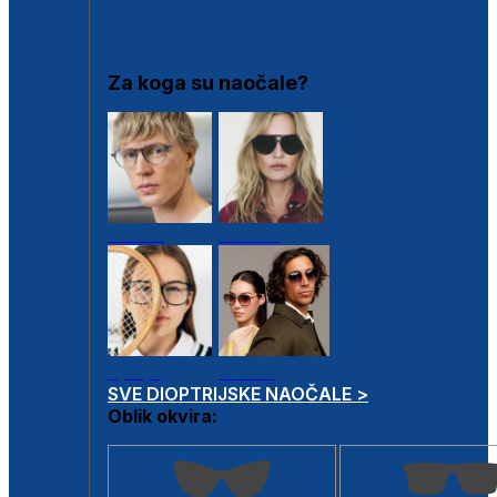
DIOPTRIJSKI OKVIRI
Za koga su naočale?
Muške
Ženske
Dječje
Unisex
SVE DIOPTRIJSKE NAOČALE >
Oblik okvira: