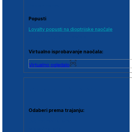
Poklon bonovi
Popusti
Loyalty popusti na dioptrijske naočale
Outlet dioptrijskih naočala
Virtualno isprobavanje naočala:
Virtualno ogledalo
KONTAKTNE LEĆE I OTOPINE
Odaberi prema trajanju:
Jednodnevne leće
Mjesečne leće