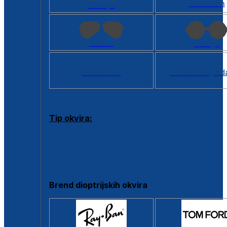
Kvadratan
Cat eye
Aviator
Okrugli
Svi oblici >
Virtualno ogled
Tip okvira:
Puni okvir
Clip-on
Poluokvir
Brend dioptrijskih okvira