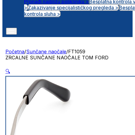
Pronađi najbližu polikliniku >
Besplatna kontrola 
>
Zakazivanje specijalističkog pregleda >
Bespla
Otvorena radna mjesta
kontrola sluha >
Početna
/
Sunčane naočale
/
FT1059
ZRCALNE SUNČANE NAOČALE TOM FORD
🔍