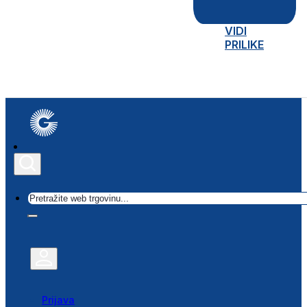
VIDI
PRILIKE
Traži
Prijava