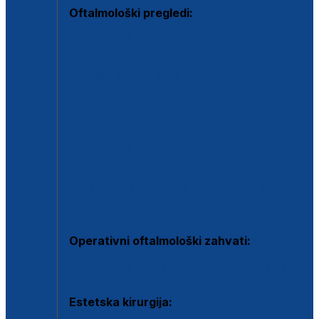
Oftalmološki pregledi:
Specijalistički oftalmološki pregled
Pregled za kontaktne leće
Pregled vidnog polja (OCT)
Dječja oftalmologija
Kontrola očnog tlaka
Drugo mišljenje oftalmologa
Retinološka ambulanta
Dijagnostika i liječenje upalnih očnih bolesti
Dijagnostika i liječenje glaukomske bolesti
Dijagnostika sive mrene ili katarakte
Operativni oftalmološki zahvati:
Ultrazvučna operacija mrene ili katarakta
Estetska kirurgija: