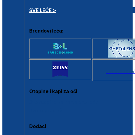
SVE LEĆE >
Brendovi leća:
SVI BRANDOV
Otopine i kapi za oči
Sve otopine za kontaktne leće
Sve kapi za oči
Dodaci