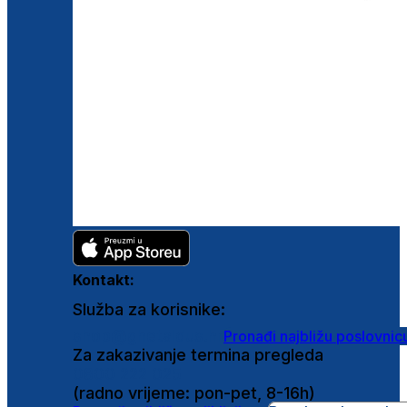
Kontakt:
Služba za korisnike:
shop@ghetaldus.hr
Pronađi najbližu poslovnic
Za zakazivanje termina pregleda
0800 222 025
(radno vrijeme: pon-pet, 8-16h)