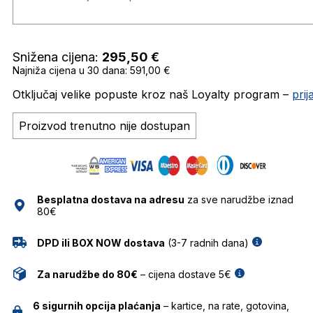
Snižena cijena:
295,50
€
Najniža cijena u 30 dana: 591,00 €
Otključaj velike popuste kroz naš Loyalty program –
pri
Proizvod trenutno nije dostupan
Besplatna dostava na adresu
za sve narudžbe iznad
80€
DPD ili BOX NOW dostava
(3-7 radnih dana)
Za narudžbe do 80€
– cijena dostave 5€
6 sigurnih opcija plaćanja
– kartice, na rate, gotovina,