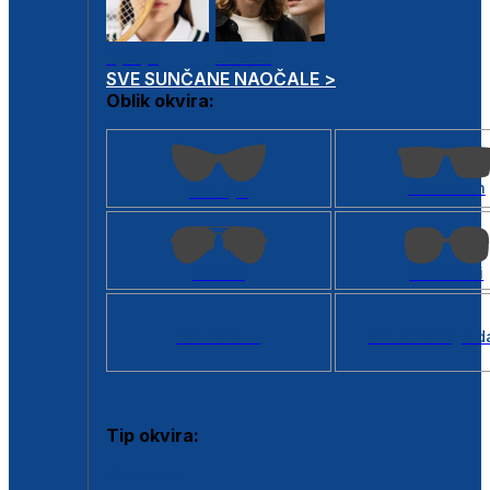
Dječje
Unisex
SVE SUNČANE NAOČALE >
Oblik okvira:
Kvadratan
Cat eye
Aviator
Četvrtasti
Svi oblici >
Virtualno ogled
Tip okvira:
Puni okvir