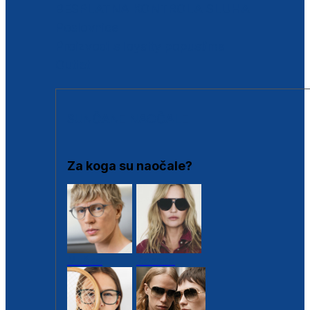
BESPLATNA KONTROLA SLUHA
Poslovnice
Proizvodi s loyalty popustima
Outlet
SUNČANE NAOČALE
Za koga su naočale?
Muške
Ženske