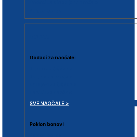
Dodaci za dioptrijske naočale
Poklon bonovi
DODACI
Dodaci za naočale:
Krpice za čišćenje
Kutijice za naočale
Sprejevi za čišćenje
Lančići za naočale
SVE NAOČALE >
Poklon bonovi
Poklon bonovi