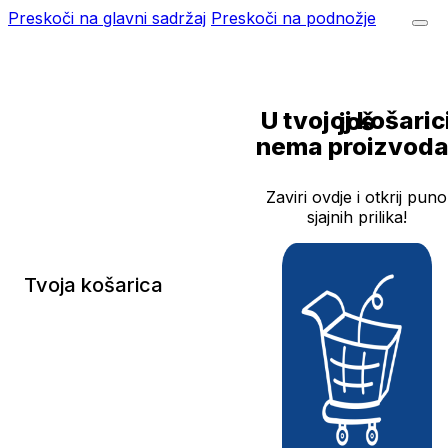
Preskoči na glavni sadržaj
Preskoči na podnožje
U tvojoj košarici još
nema proizvoda
Zaviri ovdje i otkrij puno
sjajnih prilika!
Tvoja košarica