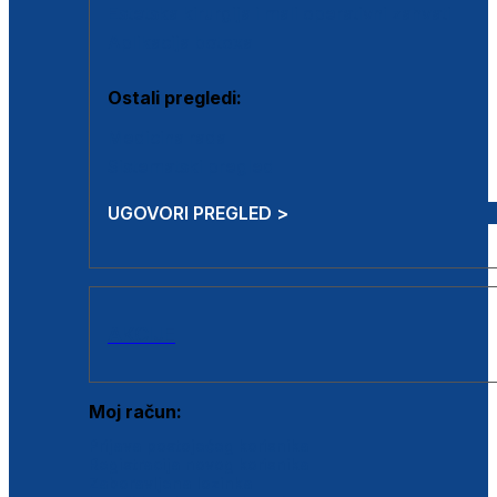
Estetska kirurgija i mali operativni zahvati
Aplikacija botoxa
Ostali pregledi:
Medicina rada
Sistematski pregled
UGOVORI PREGLED >
AKCIJE
Moj račun:
Prijava postojećeg korisnika
Registracija novog korisnika
Zaboravljena lozinka