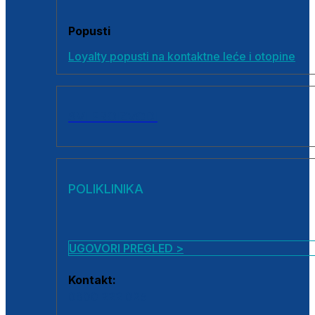
Popusti
Loyalty popusti na kontaktne leće i otopine
SVI PROIZVODI
POLIKLINIKA
UGOVORI PREGLED >
Kontakt:
0800 222 025