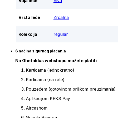
Boja leće
Siva
Vrsta leće
Zrcalna
Kolekcija
regular
6 načina sigurnog plaćanja
Na Ghetaldus webshopu možete platiti
Karticama (jednokratno)
Karticama (na rate)
Pouzećem (gotovinom prilikom preuzimanja)
Aplikacijom KEKS Pay
Aircashom
Google Pay-om