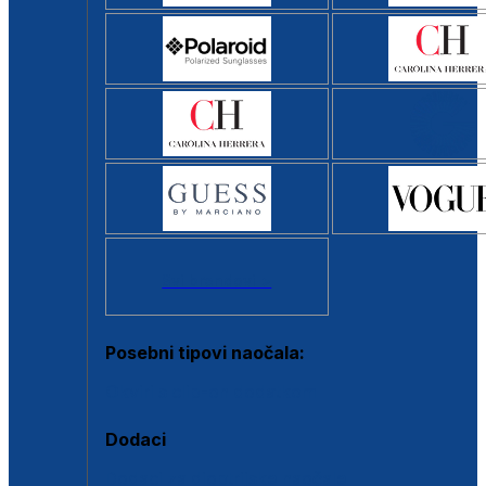
Svi brendovi >
Posebni tipovi naočala:
Okviri s clip-on dodatkom
Dodaci
Dodaci za dioptrijske naočale