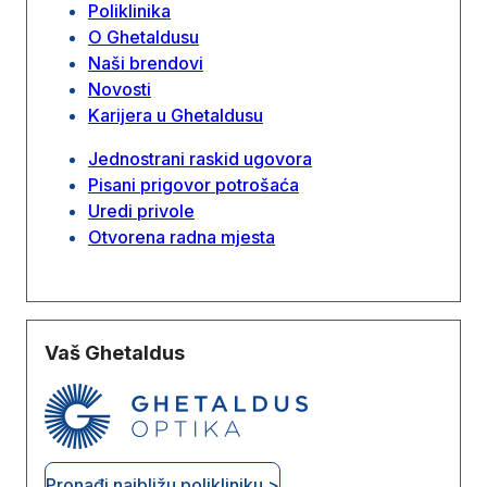
Poliklinika
O Ghetaldusu
Naši brendovi
Novosti
Karijera u Ghetaldusu
Jednostrani raskid ugovora
Pisani prigovor potrošaća
Uredi privole
Otvorena radna mjesta
Vaš Ghetaldus
Pronađi najbližu polikliniku >