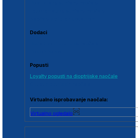
Polarizirane sunčane naočale
Fotokromatske sunčane naočale
Naočale s clip-on dodatkom
Dodaci
Dodaci za dioptrijske naočale
Poklon bonovi
Popusti
Loyalty popusti na dioptrijske naočale
Outlet dioptrijskih naočala
Virtualno isprobavanje naočala:
Virtualno ogledalo