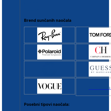
Clip-on
Poluokvir
Brend sunčanih naočala
Svi brendovi
Posebni tipovi naočala: