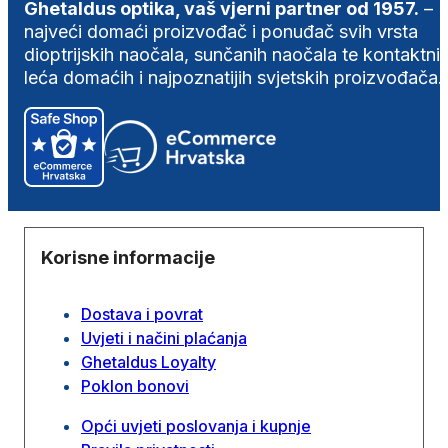
Ghetaldus optika, vaš vjerni partner od 1957.
–
najveći domaći proizvođač i ponuđač svih vrsta
dioptrijskih naočala, sunčanih naočala te kontaktni
leća domaćih i najpoznatijih svjetskih proizvođača.
Korisne informacije
Dostava i povrat
Uvjeti i načini plaćanja
Ghetaldus Loyalty
Poklon bonovi
Opći uvjeti poslovanja i kupnje