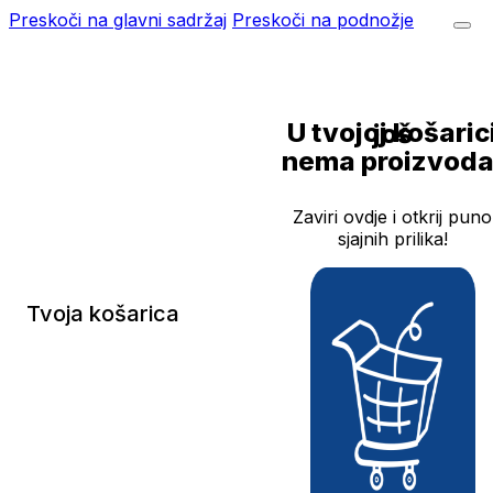
Preskoči na glavni sadržaj
Preskoči na podnožje
U tvojoj košarici još
nema proizvoda
Zaviri ovdje i otkrij puno
sjajnih prilika!
Tvoja košarica