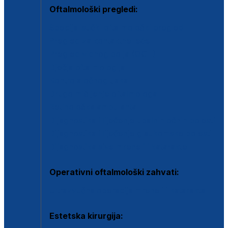
Oftalmološki pregledi:
Specijalistički oftalmološki pregled
Pregled za kontaktne leće
Pregled vidnog polja (OCT)
Dječja oftalmologija
Kontrola očnog tlaka
Drugo mišljenje oftalmologa
Retinološka ambulanta
Dijagnostika i liječenje upalnih očnih bolesti
Dijagnostika i liječenje glaukomske bolesti
Dijagnostika sive mrene ili katarakte
Operativni oftalmološki zahvati:
Ultrazvučna operacija mrene ili katarakta
Estetska kirurgija: