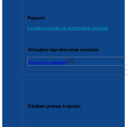
Poklon bonovi
Popusti
Loyalty popusti na dioptrijske naočale
Outlet dioptrijskih naočala
Virtualno isprobavanje naočala:
Virtualno ogledalo
KONTAKTNE LEĆE I OTOPINE
Odaberi prema trajanju:
Jednodnevne leće
Mjesečne leće