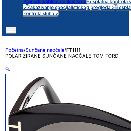
Pronađi najbližu polikliniku >
Besplatna kontrola 
>
Zakazivanje specijalističkog pregleda >
Bespla
Otvorena radna mjesta
kontrola sluha >
Početna
/
Sunčane naočale
/
FT1111
POLARIZIRANE SUNČANE NAOČALE TOM FORD
🔍