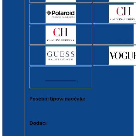
Svi brendovi >
Posebni tipovi naočala:
Okviri s clip-on dodatkom
Dodaci
Dodaci za dioptrijske naočale