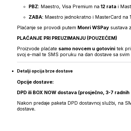
PBZ
: Maestro, Visa Premium na
12 rata
i Mas
ZABA
: Maestro jednokratno i MasterCard na 
Plaćanje se provodi putem
Monri WSPay
sustava z
PLAĆANJE PRI PREUZIMANJU (POUZEĆEM)
Proizvode plaćate
samo novcem u gotovini
tek pr
svoj e-mail te SMS poruku na dan dostave sa svim 
Detalji opcija brze dostave
Opcije dostave:
DPD ili BOX NOW dostava (prosječno, 3-7 radnih
Nakon predaje paketa DPD dostavnoj službi, na SMS 
dostave.