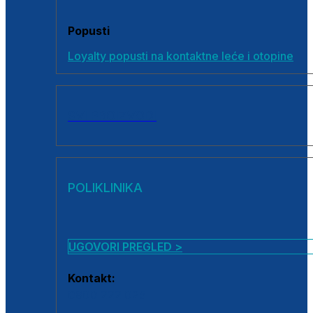
Popusti
Loyalty popusti na kontaktne leće i otopine
SVI PROIZVODI
POLIKLINIKA
UGOVORI PREGLED >
Kontakt:
0800 222 025