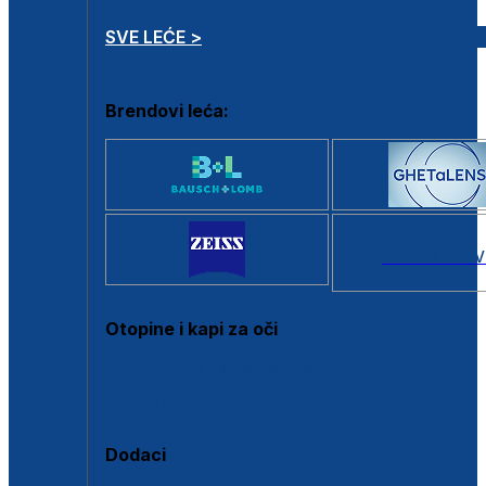
SVE LEĆE >
Brendovi leća:
SVI BRANDOV
Otopine i kapi za oči
Sve otopine za kontaktne leće
Sve kapi za oči
Dodaci