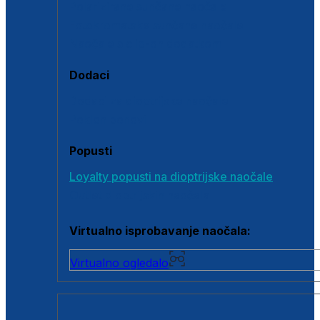
Polarizirane sunčane naočale
Fotokromatske sunčane naočale
Naočale s clip-on dodatkom
Dodaci
Dodaci za dioptrijske naočale
Poklon bonovi
Popusti
Loyalty popusti na dioptrijske naočale
Outlet dioptrijskih naočala
Virtualno isprobavanje naočala:
Virtualno ogledalo