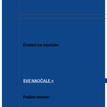
Dodaci za dioptrijske naočale
Poklon bonovi
DODACI
Dodaci za naočale:
Krpice za čišćenje
Kutijice za naočale
Sprejevi za čišćenje
Lančići za naočale
SVE NAOČALE >
Poklon bonovi
Poklon bonovi