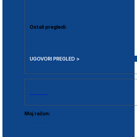
Estetska kirurgija i mali operativni zahvati
Aplikacija botoxa
Ostali pregledi:
Medicina rada
Sistematski pregled
UGOVORI PREGLED >
AKCIJE
Moj račun:
Prijava postojećeg korisnika
Registracija novog korisnika
Zaboravljena lozinka