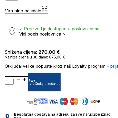
Virtualno ogledalo
✓ Proizvod je dostupan u poslovnicama
Vidi popis poslovnica >
Snižena cijena:
270,00
€
Najniža cijena u 30 dana: 675,00 €
Otključaj velike popuste kroz naš Loyalty program –
pri
FT1111
POLARIZIRANE SUNČANE
Dodaj u košaricu
NAOČALE
TOM
FORD
količina
Besplatna dostava na adresu
za sve narudžbe iznad