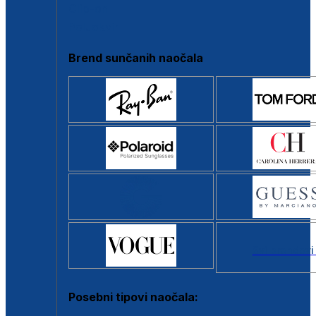
Clip-on
Poluokvir
Brend sunčanih naočala
Svi brendovi
Posebni tipovi naočala: