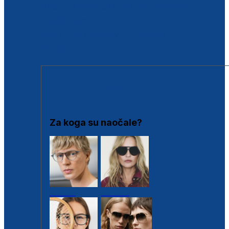
BESPLATNA KONTROLA SLUHA
Poslovnice
Proizvodi s loyalty popustima
Outlet
SUNČANE NAOČALE
Za koga su naočale?
Muške
Ženske