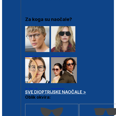
DIOPTRIJSKI OKVIRI
Za koga su naočale?
Muške
Ženske
Dječje
Unisex
SVE DIOPTRIJSKE NAOČALE >
Oblik okvira: