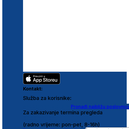
Kontakt:
Služba za korisnike:
shop@ghetaldus.hr
Pronađi najbližu poslovnic
Za zakazivanje termina pregleda
0800 222 025
(radno vrijeme: pon-pet, 8-16h)