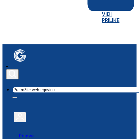
VIDI
PRILIKE
Traži
Prijava