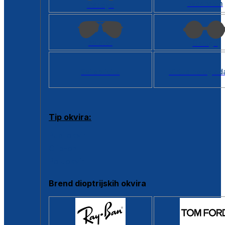
Kvadratan
Cat eye
Aviator
Okrugli
Svi oblici >
Virtualno ogled
Tip okvira:
Puni okvir
Clip-on
Poluokvir
Brend dioptrijskih okvira