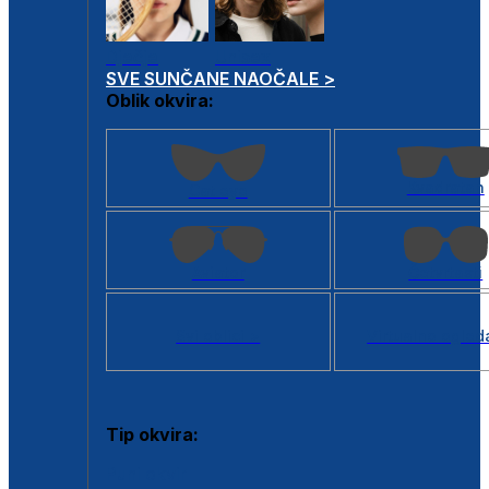
Dječje
Unisex
SVE SUNČANE NAOČALE >
Oblik okvira:
Kvadratan
Cat eye
Aviator
Četvrtasti
Svi oblici >
Virtualno ogled
Tip okvira:
Puni okvir