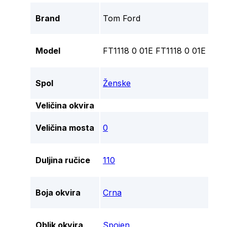
Brand
Tom Ford
Model
FT1118 0 01E FT1118 0 01E
Spol
Ženske
Veličina okvira
Veličina mosta
0
Duljina ručice
110
Boja okvira
Crna
Oblik okvira
Spojen