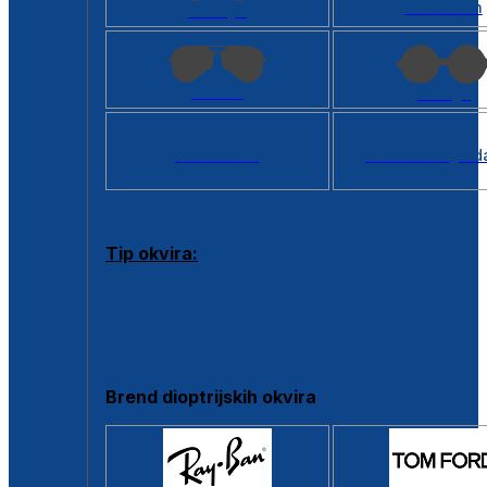
Kvadratan
Cat eye
Aviator
Okrugli
Svi oblici >
Virtualno ogled
Tip okvira:
Puni okvir
Clip-on
Poluokvir
Brend dioptrijskih okvira