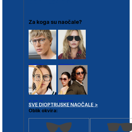
DIOPTRIJSKI OKVIRI
Za koga su naočale?
Muške
Ženske
Dječje
Unisex
SVE DIOPTRIJSKE NAOČALE >
Oblik okvira: