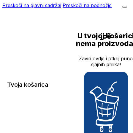
Preskoči na glavni sadržaj
Preskoči na podnožje
U tvojoj košarici još
nema proizvoda
Zaviri ovdje i otkrij puno
sjajnih prilika!
Tvoja košarica