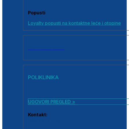
Popusti
Loyalty popusti na kontaktne leće i otopine
SVI PROIZVODI
POLIKLINIKA
UGOVORI PREGLED >
Kontakt:
0800 222 025