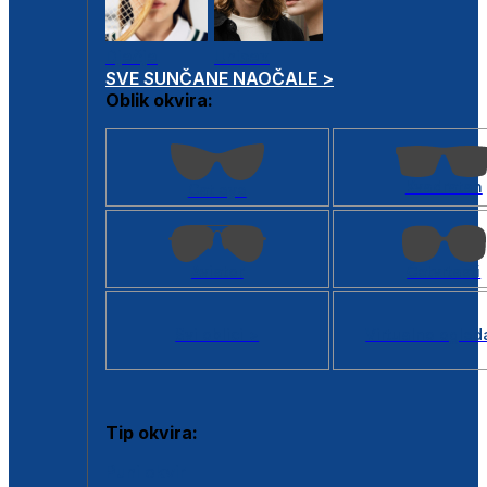
Dječje
Unisex
SVE SUNČANE NAOČALE >
Oblik okvira:
Kvadratan
Cat eye
Aviator
Četvrtasti
Svi oblici >
Virtualno ogled
Tip okvira:
Puni okvir