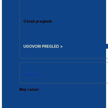
Estetska kirurgija i mali operativni zahvati
Aplikacija botoxa
Ostali pregledi:
Medicina rada
Sistematski pregled
UGOVORI PREGLED >
AKCIJE
Moj račun:
Prijava postojećeg korisnika
Registracija novog korisnika
Zaboravljena lozinka