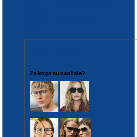
BESPLATNA KONTROLA SLUHA
Poslovnice
Proizvodi s loyalty popustima
Outlet
SUNČANE NAOČALE
Za koga su naočale?
Muške
Ženske