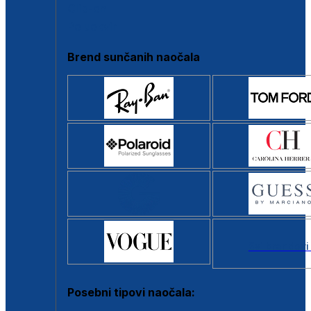
Clip-on
Poluokvir
Brend sunčanih naočala
Svi brendovi
Posebni tipovi naočala: