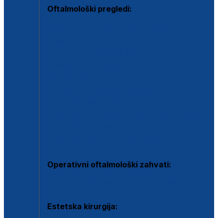
Oftalmološki pregledi:
Specijalistički oftalmološki pregled
Pregled za kontaktne leće
Pregled vidnog polja (OCT)
Dječja oftalmologija
Kontrola očnog tlaka
Drugo mišljenje oftalmologa
Retinološka ambulanta
Dijagnostika i liječenje upalnih očnih bolesti
Dijagnostika i liječenje glaukomske bolesti
Dijagnostika sive mrene ili katarakte
Operativni oftalmološki zahvati:
Ultrazvučna operacija mrene ili katarakta
Estetska kirurgija: