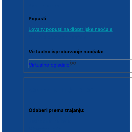
Poklon bonovi
Popusti
Loyalty popusti na dioptrijske naočale
Outlet dioptrijskih naočala
Virtualno isprobavanje naočala:
Virtualno ogledalo
KONTAKTNE LEĆE I OTOPINE
Odaberi prema trajanju:
Jednodnevne leće
Mjesečne leće