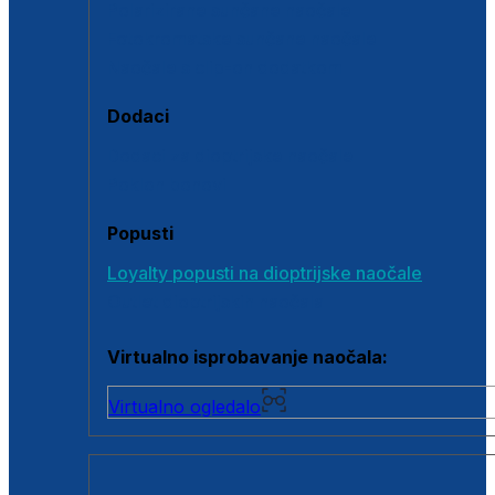
Polarizirane sunčane naočale
Fotokromatske sunčane naočale
Naočale s clip-on dodatkom
Dodaci
Dodaci za dioptrijske naočale
Poklon bonovi
Popusti
Loyalty popusti na dioptrijske naočale
Outlet dioptrijskih naočala
Virtualno isprobavanje naočala:
Virtualno ogledalo