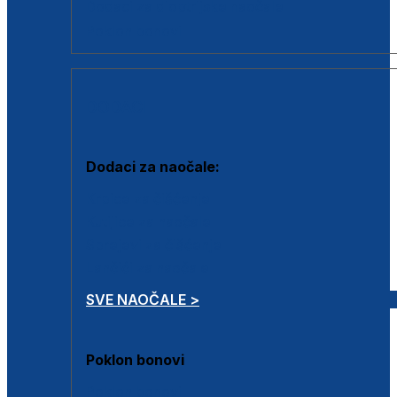
Dodaci za dioptrijske naočale
Poklon bonovi
DODACI
Dodaci za naočale:
Krpice za čišćenje
Kutijice za naočale
Sprejevi za čišćenje
Lančići za naočale
SVE NAOČALE >
Poklon bonovi
Poklon bonovi