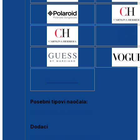
Svi brendovi >
Posebni tipovi naočala:
Okviri s clip-on dodatkom
Dodaci
Dodaci za dioptrijske naočale