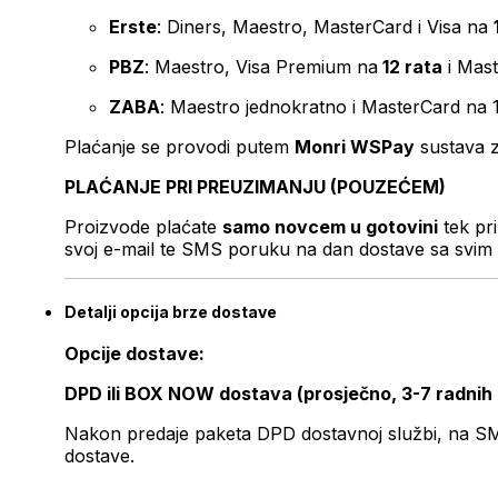
Erste
: Diners, Maestro, MasterCard i Visa na
PBZ
: Maestro, Visa Premium na
12 rata
i Mas
ZABA
: Maestro jednokratno i MasterCard na 
Plaćanje se provodi putem
Monri WSPay
sustava z
PLAĆANJE PRI PREUZIMANJU (POUZEĆEM)
Proizvode plaćate
samo novcem u gotovini
tek pr
svoj e-mail te SMS poruku na dan dostave sa svim 
Detalji opcija brze dostave
Opcije dostave:
DPD ili BOX NOW dostava (prosječno, 3-7 radnih
Nakon predaje paketa DPD dostavnoj službi, na SMS 
dostave.