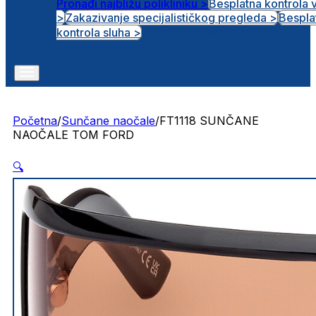
Pronađi najbližu polikliniku >
Besplatna kontrola 
>
Zakazivanje specijalističkog pregleda >
Bespla
Otvorena radna mjesta
kontrola sluha >
Početna
/
Sunčane naočale
/
FT1118 SUNČANE
NAOČALE TOM FORD
🔍