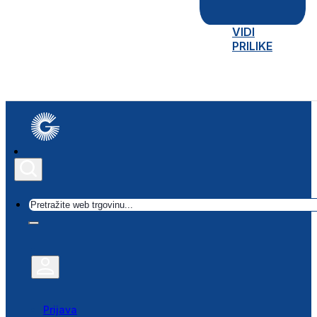
VIDI
PRILIKE
Traži
Prijava