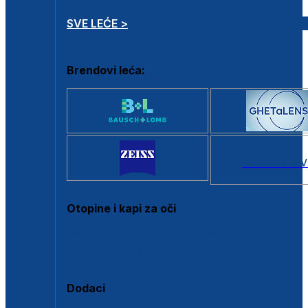
SVE LEĆE >
Brendovi leća:
SVI BRANDOV
Otopine i kapi za oči
Sve otopine za kontaktne leće
Sve kapi za oči
Dodaci