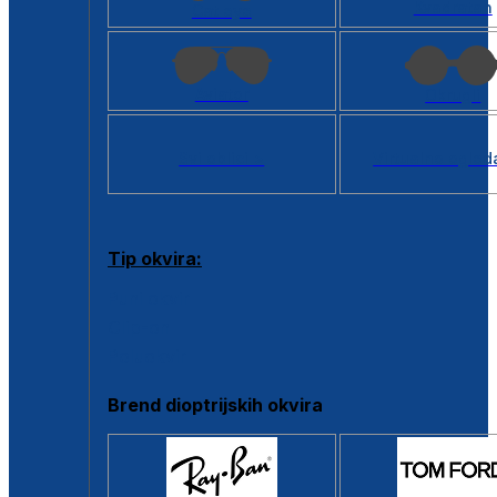
Kvadratan
Cat eye
Aviator
Okrugli
Svi oblici >
Virtualno ogled
Tip okvira:
Puni okvir
Clip-on
Poluokvir
Brend dioptrijskih okvira