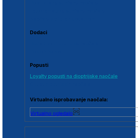
Polarizirane sunčane naočale
Fotokromatske sunčane naočale
Naočale s clip-on dodatkom
Dodaci
Dodaci za dioptrijske naočale
Poklon bonovi
Popusti
Loyalty popusti na dioptrijske naočale
Outlet dioptrijskih naočala
Virtualno isprobavanje naočala:
Virtualno ogledalo