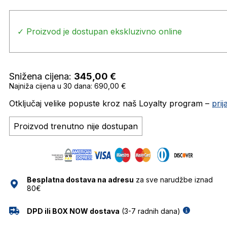
✓ Proizvod je dostupan ekskluzivno online
Snižena cijena:
345,00
€
Najniža cijena u 30 dana: 690,00 €
Otključaj velike popuste kroz naš Loyalty program –
pri
Proizvod trenutno nije dostupan
Besplatna dostava na adresu
za sve narudžbe iznad
80€
DPD ili BOX NOW dostava
(3-7 radnih dana)