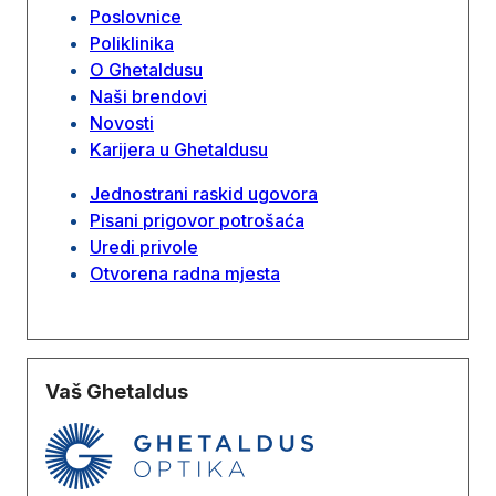
Poslovnice
Poliklinika
O Ghetaldusu
Naši brendovi
Novosti
Karijera u Ghetaldusu
Jednostrani raskid ugovora
Pisani prigovor potrošaća
Uredi privole
Otvorena radna mjesta
Vaš Ghetaldus