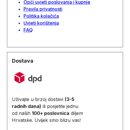
Opći uvjeti poslovanja i kupnje
Pravila privatnosti
Politika kolačića
Uvjeti korištenja
FAQ
Dostava
Uživajte u brzoj dostavi
(3-5
radnih dana)
ili posjetite jednu
od naših
100+ poslovnica
diljem
Hrvatske. Uvijek smo blizu vas!