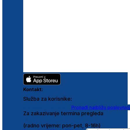
Kontakt:
Služba za korisnike:
shop@ghetaldus.hr
Pronađi najbližu poslovnic
Za zakazivanje termina pregleda
0800 222 025
(radno vrijeme: pon-pet, 8-16h)