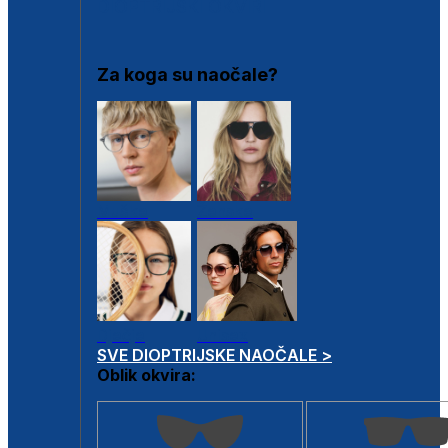
DIOPTRIJSKI OKVIRI
Za koga su naočale?
Muške
Ženske
Dječje
Unisex
SVE DIOPTRIJSKE NAOČALE >
Oblik okvira: