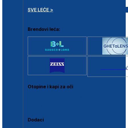
SVE LEĆE >
Brendovi leća:
SVI BRANDOV
Otopine i kapi za oči
Sve otopine za kontaktne leće
Sve kapi za oči
Dodaci