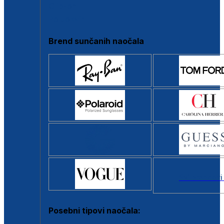
Clip-on
Poluokvir
Brend sunčanih naočala
Svi brendovi
Posebni tipovi naočala: