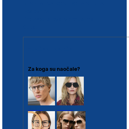
BESPLATNA KONTROLA SLUHA
Poslovnice
Proizvodi s loyalty popustima
Outlet
SUNČANE NAOČALE
Za koga su naočale?
Muške
Ženske