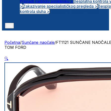
Pronađi najbližu polikliniku >
Besplatna kontrola 
>
Zakazivanje specijalističkog pregleda >
Bespla
Otvorena radna mjesta
kontrola sluha >
Početna
/
Sunčane naočale
/
FT1121 SUNČANE NAOČAL
TOM FORD
🔍