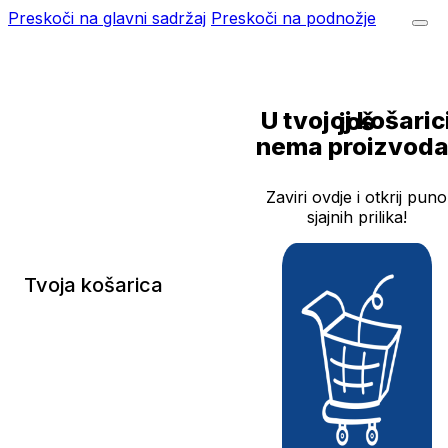
Preskoči na glavni sadržaj
Preskoči na podnožje
U tvojoj košarici još
nema proizvoda
Zaviri ovdje i otkrij puno
sjajnih prilika!
Tvoja košarica