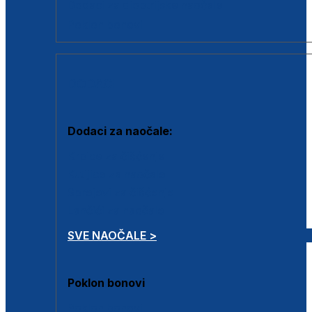
Dodaci za dioptrijske naočale
Poklon bonovi
DODACI
Dodaci za naočale:
Krpice za čišćenje
Kutijice za naočale
Sprejevi za čišćenje
Lančići za naočale
SVE NAOČALE >
Poklon bonovi
Poklon bonovi