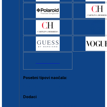
Svi brendovi >
Posebni tipovi naočala:
Okviri s clip-on dodatkom
Dodaci
Dodaci za dioptrijske naočale