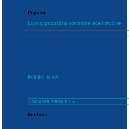
Popusti
Loyalty popusti na kontaktne leće i otopine
SVI PROIZVODI
POLIKLINIKA
UGOVORI PREGLED >
Kontakt:
0800 222 025