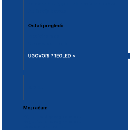
Estetska kirurgija i mali operativni zahvati
Aplikacija botoxa
Ostali pregledi:
Medicina rada
Sistematski pregled
UGOVORI PREGLED >
AKCIJE
Moj račun:
Prijava postojećeg korisnika
Registracija novog korisnika
Zaboravljena lozinka