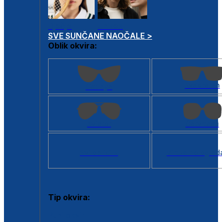
Dječje
Unisex
SVE SUNČANE NAOČALE >
Oblik okvira:
Kvadratan
Cat eye
Aviator
Četvrtasti
Svi oblici >
Virtualno ogled
Tip okvira:
Puni okvir