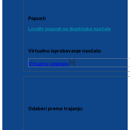
Poklon bonovi
Popusti
Loyalty popusti na dioptrijske naočale
Outlet dioptrijskih naočala
Virtualno isprobavanje naočala:
Virtualno ogledalo
KONTAKTNE LEĆE I OTOPINE
Odaberi prema trajanju:
Jednodnevne leće
Mjesečne leće