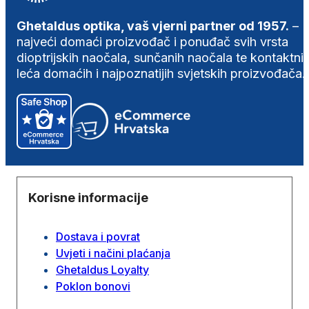
Ghetaldus optika, vaš vjerni partner od 1957.
–
najveći domaći proizvođač i ponuđač svih vrsta
dioptrijskih naočala, sunčanih naočala te kontaktni
leća domaćih i najpoznatijih svjetskih proizvođača.
Korisne informacije
Dostava i povrat
Uvjeti i načini plaćanja
Ghetaldus Loyalty
Poklon bonovi