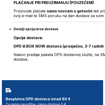
PLAĆANJE PRI PREUZIMANJU (POUZEĆEM)
Proizvode plaćate
samo novcem u gotovini
tek pr
svoj e-mail te SMS poruku na dan dostave sa svim 
Detalji opcija brze dostave
Opcije dostave:
DPD ili BOX NOW dostava (prosječno, 3-7 radnih
Nakon predaje paketa DPD dostavnoj službi, na SMS 
dostave.
Besplatna DPD dostava iznad 80 €
Za manje narudžbe, cijena dostave 5 €