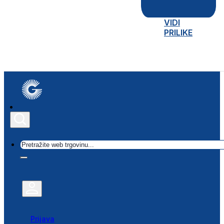
VIDI
PRILIKE
Traži
Prijava