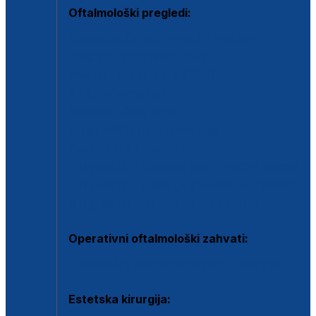
Oftalmološki pregledi:
Specijalistički oftalmološki pregled
Pregled za kontaktne leće
Pregled vidnog polja (OCT)
Dječja oftalmologija
Kontrola očnog tlaka
Drugo mišljenje oftalmologa
Retinološka ambulanta
Dijagnostika i liječenje upalnih očnih bolesti
Dijagnostika i liječenje glaukomske bolesti
Dijagnostika sive mrene ili katarakte
Operativni oftalmološki zahvati:
Ultrazvučna operacija mrene ili katarakta
Estetska kirurgija: