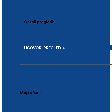
Estetska kirurgija i mali operativni zahvati
Aplikacija botoxa
Ostali pregledi:
Medicina rada
Sistematski pregled
UGOVORI PREGLED >
AKCIJE
Moj račun:
Prijava postojećeg korisnika
Registracija novog korisnika
Zaboravljena lozinka