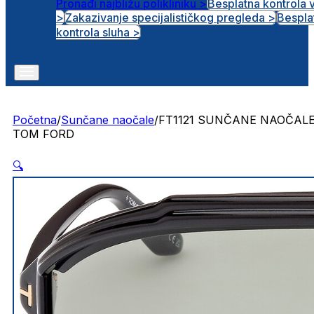
Pronađi najbližu polikliniku >
Besplatna kontrola 
>
Zakazivanje specijalističkog pregleda >
Bespla
Otvorena radna mjesta
kontrola sluha >
Početna
/
Sunčane naočale
/
FT1121 SUNČANE NAOČAL
TOM FORD
🔍