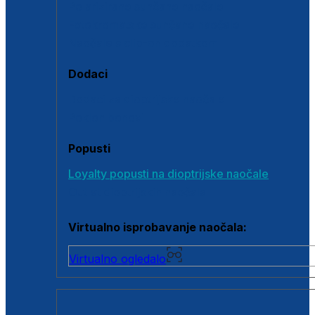
Polarizirane sunčane naočale
Fotokromatske sunčane naočale
Naočale s clip-on dodatkom
Dodaci
Dodaci za dioptrijske naočale
Poklon bonovi
Popusti
Loyalty popusti na dioptrijske naočale
Outlet dioptrijskih naočala
Virtualno isprobavanje naočala:
Virtualno ogledalo