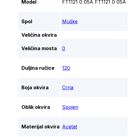
Model
FT1121 0 05A FT1121 0 05A
Spol
Muške
Veličina okvira
Veličina mosta
0
Duljina ručice
120
Boja okvira
Crna
Oblik okvira
Spojen
Materijal okvira
Acetat