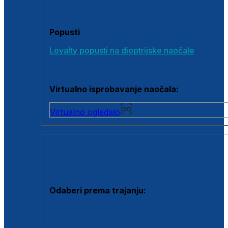
Poklon bonovi
Popusti
Loyalty popusti na dioptrijske naočale
Outlet dioptrijskih naočala
Virtualno isprobavanje naočala:
Virtualno ogledalo
KONTAKTNE LEĆE I OTOPINE
Odaberi prema trajanju:
Jednodnevne leće
Mjesečne leće