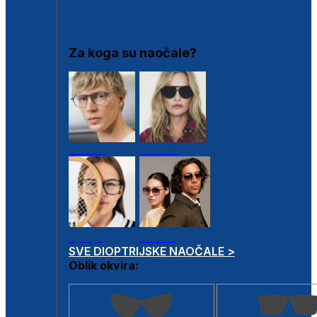
DIOPTRIJSKI OKVIRI
Za koga su naočale?
Muške
Ženske
Dječje
Unisex
SVE DIOPTRIJSKE NAOČALE >
Oblik okvira: