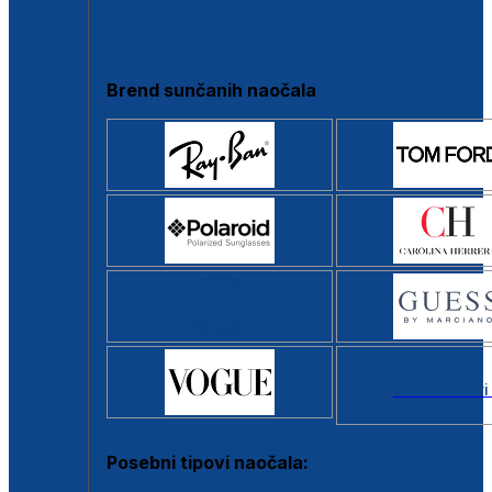
Clip-on
Poluokvir
Brend sunčanih naočala
Svi brendovi
Posebni tipovi naočala: