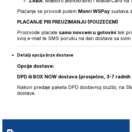
ZABA
: Maestro jednokratno i MasterCard na 
Plaćanje se provodi putem
Monri WSPay
sustava z
PLAĆANJE PRI PREUZIMANJU (POUZEĆEM)
Proizvode plaćate
samo novcem u gotovini
tek pr
svoj e-mail te SMS poruku na dan dostave sa svim 
Detalji opcija brze dostave
Opcije dostave:
DPD ili BOX NOW dostava (prosječno, 3-7 radnih
Nakon predaje paketa DPD dostavnoj službi, na SMS 
dostave.