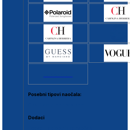
Svi brendovi >
Posebni tipovi naočala:
Okviri s clip-on dodatkom
Dodaci
Dodaci za dioptrijske naočale