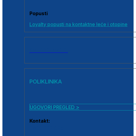
Popusti
Loyalty popusti na kontaktne leće i otopine
SVI PROIZVODI
POLIKLINIKA
UGOVORI PREGLED >
Kontakt:
0800 222 025