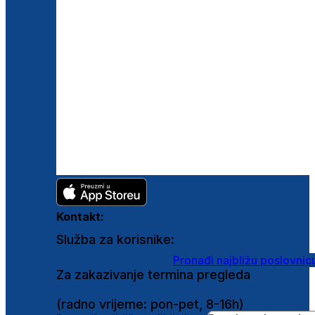
Kontakt:
Služba za korisnike:
shop@ghetaldus.hr
Pronađi najbližu poslovnic
Za zakazivanje termina pregleda
0800 222 025
(radno vrijeme: pon-pet, 8-16h)