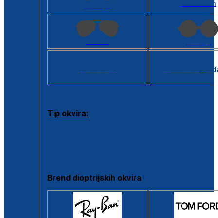
Kvadratan
Cat eye
Aviator
Okrugli
Svi oblici >
Virtualno ogled
Tip okvira:
Puni okvir
Clip-on
Poluokvir
Brend dioptrijskih okvira