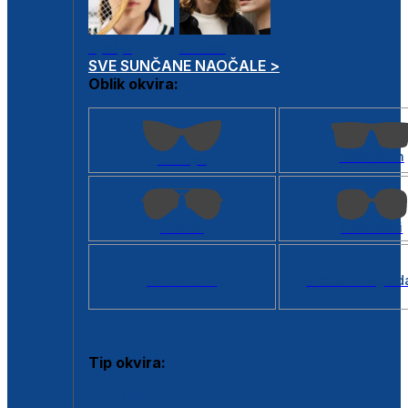
Dječje
Unisex
SVE SUNČANE NAOČALE >
Oblik okvira:
Kvadratan
Cat eye
Aviator
Četvrtasti
Svi oblici >
Virtualno ogled
Tip okvira:
Puni okvir