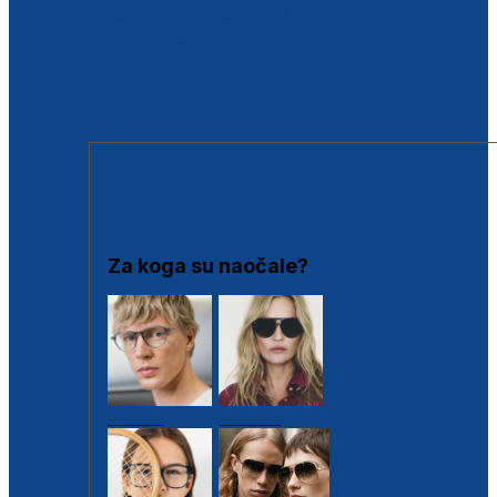
BESPLATNA KONTROLA SLUHA
Poslovnice
Proizvodi s loyalty popustima
Outlet
SUNČANE NAOČALE
Za koga su naočale?
Muške
Ženske