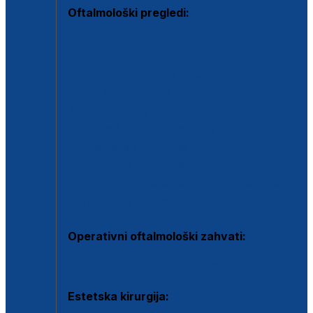
Oftalmološki pregledi:
Specijalistički oftalmološki pregled
Pregled za kontaktne leće
Pregled vidnog polja (OCT)
Dječja oftalmologija
Kontrola očnog tlaka
Drugo mišljenje oftalmologa
Retinološka ambulanta
Dijagnostika i liječenje upalnih očnih bolesti
Dijagnostika i liječenje glaukomske bolesti
Dijagnostika sive mrene ili katarakte
Operativni oftalmološki zahvati:
Ultrazvučna operacija mrene ili katarakta
Estetska kirurgija: