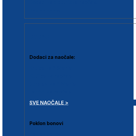
Dodaci za dioptrijske naočale
Poklon bonovi
DODACI
Dodaci za naočale:
Krpice za čišćenje
Kutijice za naočale
Sprejevi za čišćenje
Lančići za naočale
SVE NAOČALE >
Poklon bonovi
Poklon bonovi