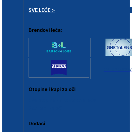
SVE LEĆE >
Brendovi leća:
SVI BRANDOV
Otopine i kapi za oči
Sve otopine za kontaktne leće
Sve kapi za oči
Dodaci