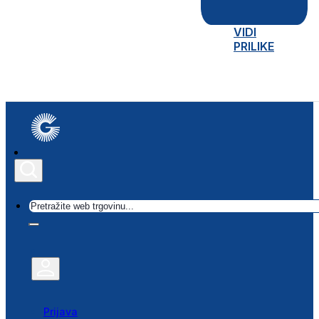
VIDI
PRILIKE
Traži
Prijava