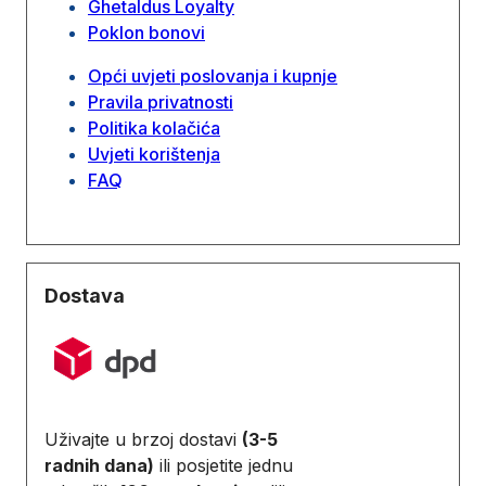
Ghetaldus Loyalty
Poklon bonovi
Opći uvjeti poslovanja i kupnje
Pravila privatnosti
Politika kolačića
Uvjeti korištenja
FAQ
Dostava
Uživajte u brzoj dostavi
(3-5
radnih dana)
ili posjetite jednu