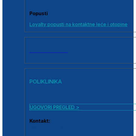
Popusti
Loyalty popusti na kontaktne leće i otopine
SVI PROIZVODI
POLIKLINIKA
UGOVORI PREGLED >
Kontakt:
0800 222 025