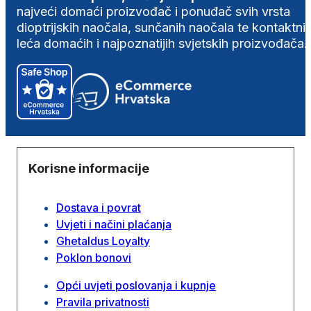
najveći domaći proizvođač i ponuđač svih vrsta
dioptrijskih naočala, sunčanih naočala te kontaktni
leća domaćih i najpoznatijih svjetskih proizvođača.
Korisne informacije
Dostava i povrat
Uvjeti i načini plaćanja
Ghetaldus Loyalty
Poklon bonovi
Opći uvjeti poslovanja i kupnje
Pravila privatnosti