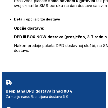
Proizvode plaćate
samo novcem u gotovini
tek pr
svoj e-mail te SMS poruku na dan dostave sa svim 
Detalji opcija brze dostave
Opcije dostave:
DPD ili BOX NOW dostava (prosječno, 3-7 radnih
Nakon predaje paketa DPD dostavnoj službi, na SMS 
dostave.
Besplatna DPD dostava iznad 80 €
Za manje narudžbe, cijena dostave 5 €