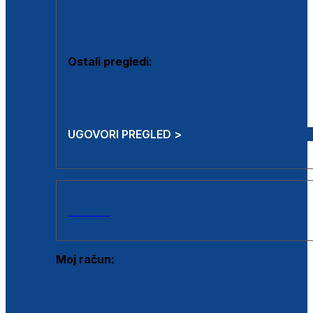
Estetska kirurgija i mali operativni zahvati
Aplikacija botoxa
Ostali pregledi:
Medicina rada
Sistematski pregled
UGOVORI PREGLED >
AKCIJE
Moj račun:
Prijava postojećeg korisnika
Registracija novog korisnika
Zaboravljena lozinka