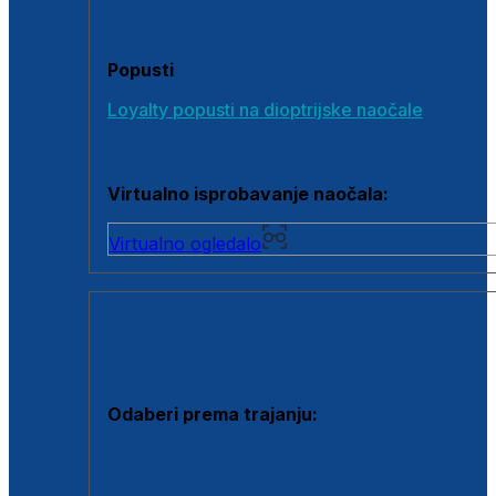
Poklon bonovi
Popusti
Loyalty popusti na dioptrijske naočale
Outlet dioptrijskih naočala
Virtualno isprobavanje naočala:
Virtualno ogledalo
KONTAKTNE LEĆE I OTOPINE
Odaberi prema trajanju:
Jednodnevne leće
Mjesečne leće