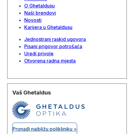
O Ghetaldusu
Naši brendovi
Novosti
Karijera u Ghetaldusu
Jednostrani raskid ugovora
Pisani prigovor potrošaća
Uredi privole
Otvorena radna mjesta
Vaš Ghetaldus
Pronađi najbližu polikliniku >