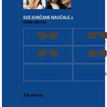
Dječje
Unisex
SVE SUNČANE NAOČALE >
Oblik okvira:
Kvadratan
Cat eye
Aviator
Četvrtasti
Svi oblici >
Virtualno ogled
Tip okvira:
Puni okvir