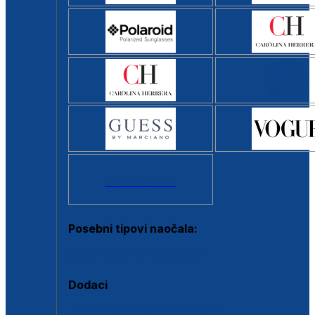
Svi brendovi >
Posebni tipovi naočala:
Okviri s clip-on dodatkom
Dodaci
Dodaci za dioptrijske naočale