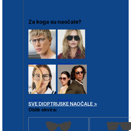
DIOPTRIJSKI OKVIRI
Za koga su naočale?
Muške
Ženske
Dječje
Unisex
SVE DIOPTRIJSKE NAOČALE >
Oblik okvira: