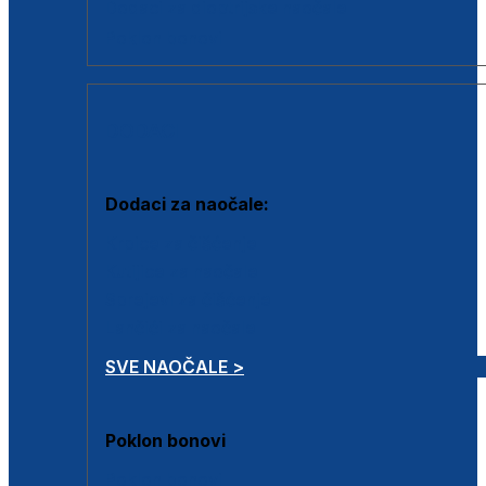
Dodaci za dioptrijske naočale
Poklon bonovi
DODACI
Dodaci za naočale:
Krpice za čišćenje
Kutijice za naočale
Sprejevi za čišćenje
Lančići za naočale
SVE NAOČALE >
Poklon bonovi
Poklon bonovi