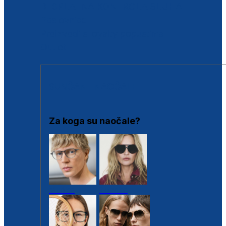
BESPLATNA KONTROLA SLUHA
Poslovnice
Proizvodi s loyalty popustima
Outlet
SUNČANE NAOČALE
Za koga su naočale?
Muške
Ženske