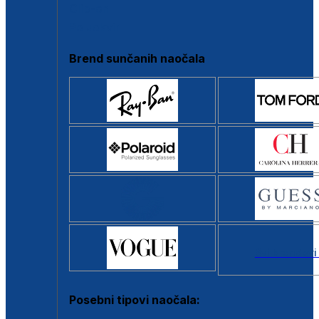
Clip-on
Poluokvir
Brend sunčanih naočala
Svi brendovi
Posebni tipovi naočala: