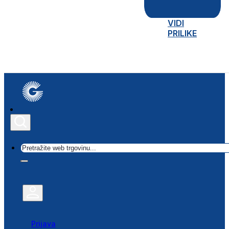
VIDI
PRILIKE
Traži
Prijava