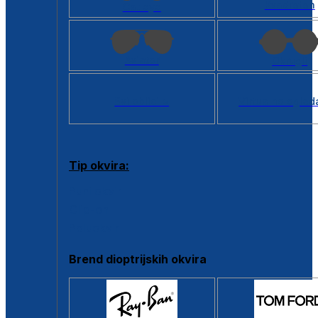
Kvadratan
Cat eye
Aviator
Okrugli
Svi oblici >
Virtualno ogled
Tip okvira:
Puni okvir
Clip-on
Poluokvir
Brend dioptrijskih okvira