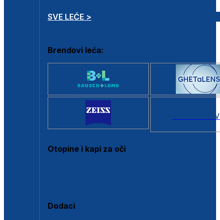
SVE LEĆE >
Brendovi leća:
SVI BRANDOV
Otopine i kapi za oči
Sve otopine za kontaktne leće
Sve kapi za oči
Dodaci