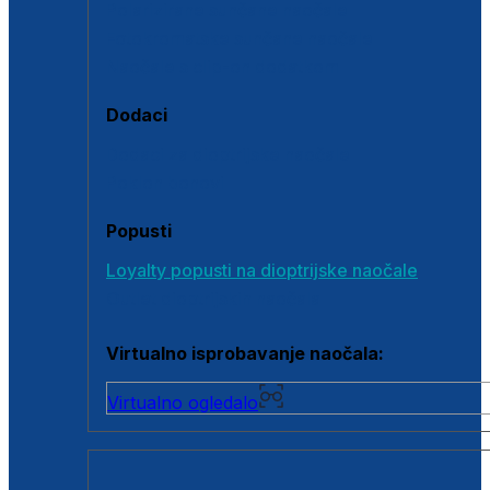
Polarizirane sunčane naočale
Fotokromatske sunčane naočale
Naočale s clip-on dodatkom
Dodaci
Dodaci za dioptrijske naočale
Poklon bonovi
Popusti
Loyalty popusti na dioptrijske naočale
Outlet dioptrijskih naočala
Virtualno isprobavanje naočala:
Virtualno ogledalo