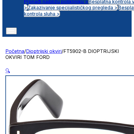
Pronađi najbližu polikliniku >
Besplatna kontrola 
>
Zakazivanje specijalističkog pregleda >
Bespla
Otvorena radna mjesta
kontrola sluha >
Početna
/
Dioptrijski okviri
/
FT5902-B DIOPTRIJSKI
OKVIRI TOM FORD
🔍