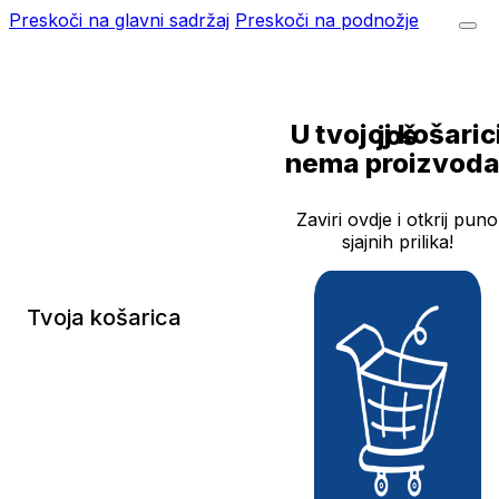
Preskoči na glavni sadržaj
Preskoči na podnožje
U tvojoj košarici još
nema proizvoda
Zaviri ovdje i otkrij puno
sjajnih prilika!
Tvoja košarica