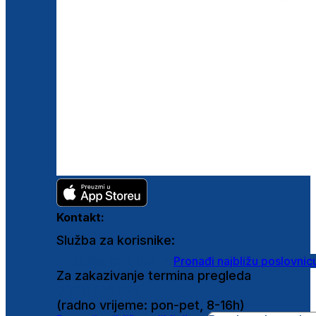
Kontakt:
Služba za korisnike:
shop@ghetaldus.hr
Pronađi najbližu poslovnic
Za zakazivanje termina pregleda
0800 222 025
(radno vrijeme: pon-pet, 8-16h)