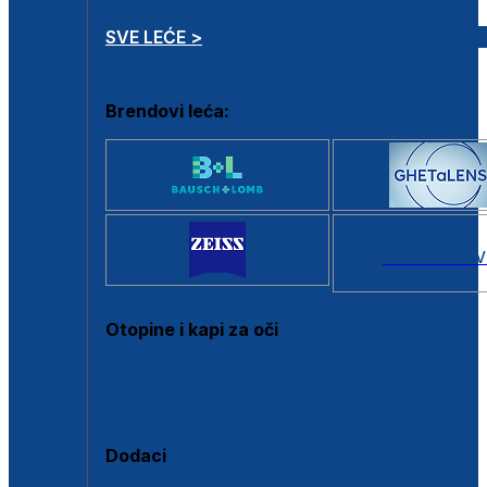
SVE LEĆE >
Brendovi leća:
SVI BRANDOV
Otopine i kapi za oči
Sve otopine za kontaktne leće
Sve kapi za oči
Dodaci