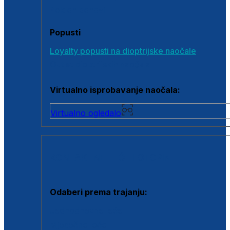
Poklon bonovi
Popusti
Loyalty popusti na dioptrijske naočale
Outlet dioptrijskih naočala
Virtualno isprobavanje naočala:
Virtualno ogledalo
KONTAKTNE LEĆE I OTOPINE
Odaberi prema trajanju:
Jednodnevne leće
Mjesečne leće