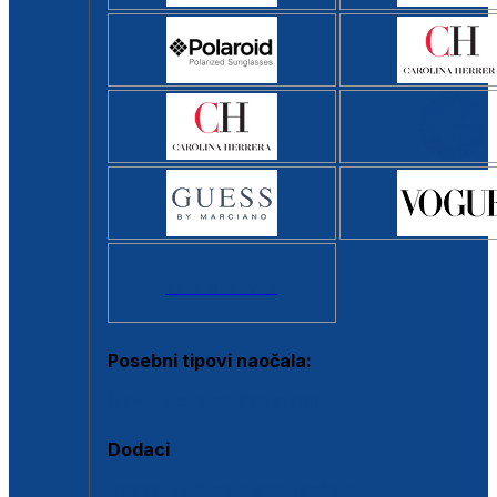
Svi brendovi >
Posebni tipovi naočala:
Okviri s clip-on dodatkom
Dodaci
Dodaci za dioptrijske naočale