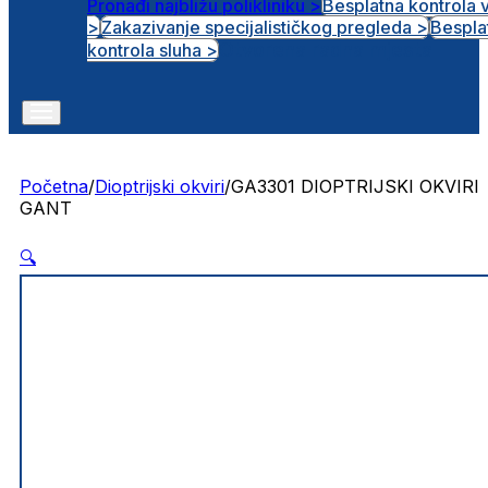
Pronađi najbližu polikliniku >
Besplatna kontrola 
>
Zakazivanje specijalističkog pregleda >
Bespla
Otvorena radna mjesta
kontrola sluha >
Početna
/
Dioptrijski okviri
/
GA3301 DIOPTRIJSKI OKVIRI
GANT
🔍