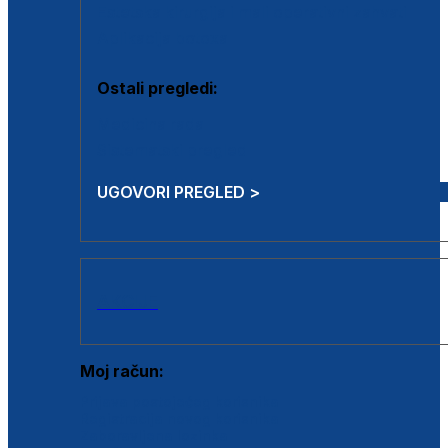
Estetska kirurgija i mali operativni zahvati
Aplikacija botoxa
Ostali pregledi:
Medicina rada
Sistematski pregled
UGOVORI PREGLED >
AKCIJE
Moj račun:
Prijava postojećeg korisnika
Registracija novog korisnika
Zaboravljena lozinka