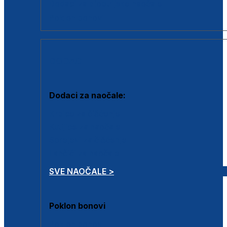
Dodaci za dioptrijske naočale
Poklon bonovi
DODACI
Dodaci za naočale:
Krpice za čišćenje
Kutijice za naočale
Sprejevi za čišćenje
Lančići za naočale
SVE NAOČALE >
Poklon bonovi
Poklon bonovi