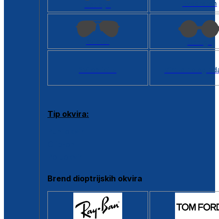
Kvadratan
Cat eye
Aviator
Okrugli
Svi oblici >
Virtualno ogled
Tip okvira:
Puni okvir
Clip-on
Poluokvir
Brend dioptrijskih okvira