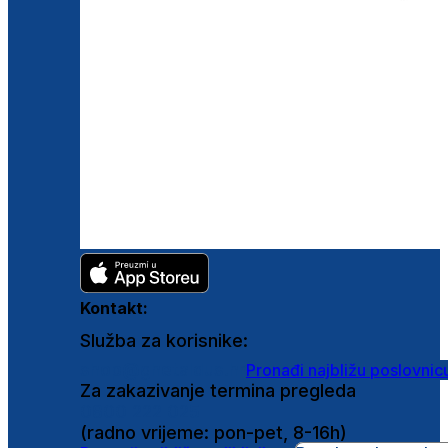
Kontakt:
Služba za korisnike:
shop@ghetaldus.hr
Pronađi najbližu poslovnic
Za zakazivanje termina pregleda
0800 222 025
(radno vrijeme: pon-pet, 8-16h)