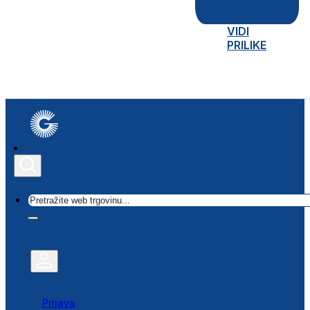
VIDI
PRILIKE
Traži
Prijava