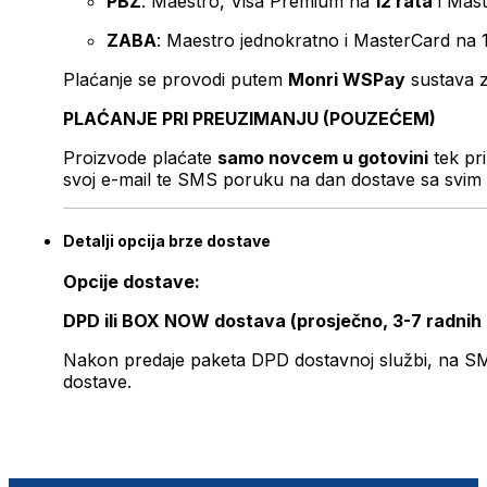
PBZ
: Maestro, Visa Premium na
12 rata
i Mas
ZABA
: Maestro jednokratno i MasterCard na 
Plaćanje se provodi putem
Monri WSPay
sustava z
PLAĆANJE PRI PREUZIMANJU (POUZEĆEM)
Proizvode plaćate
samo novcem u gotovini
tek pr
svoj e-mail te SMS poruku na dan dostave sa svim 
Detalji opcija brze dostave
Opcije dostave:
DPD ili BOX NOW dostava (prosječno, 3-7 radnih
Nakon predaje paketa DPD dostavnoj službi, na SMS 
dostave.