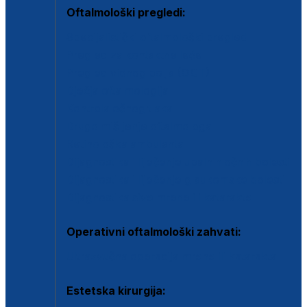
Oftalmološki pregledi:
Specijalistički oftalmološki pregled
Pregled za kontaktne leće
Pregled vidnog polja (OCT)
Dječja oftalmologija
Kontrola očnog tlaka
Drugo mišljenje oftalmologa
Retinološka ambulanta
Dijagnostika i liječenje upalnih očnih bolesti
Dijagnostika i liječenje glaukomske bolesti
Dijagnostika sive mrene ili katarakte
Operativni oftalmološki zahvati:
Ultrazvučna operacija mrene ili katarakta
Estetska kirurgija: