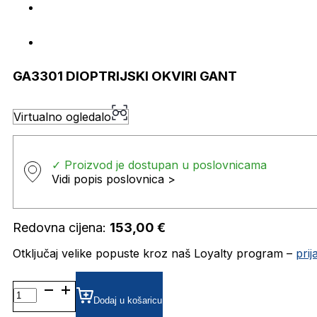
GA3301 DIOPTRIJSKI OKVIRI GANT
Virtualno ogledalo
✓ Proizvod je dostupan u poslovnicama
Vidi popis poslovnica >
Redovna cijena:
153,00
€
Otključaj velike popuste kroz naš Loyalty program –
pri
GA3301 DIOPTRIJSKI
OKVIRI
Dodaj u košaricu
GANT