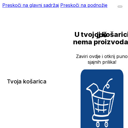
Preskoči na glavni sadržaj
Preskoči na podnožje
U tvojoj košarici još
nema proizvoda
Zaviri ovdje i otkrij puno
sjajnih prilika!
Tvoja košarica