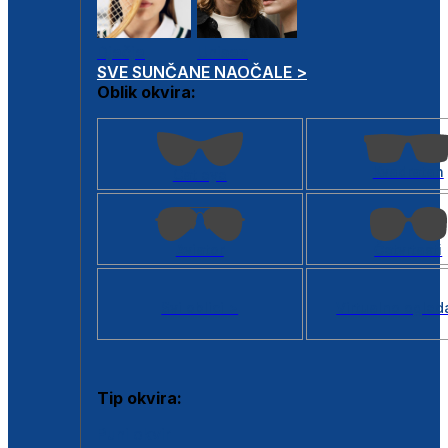
Dječje
Unisex
SVE SUNČANE NAOČALE >
Oblik okvira:
Kvadratan
Cat eye
Aviator
Četvrtasti
Svi oblici >
Virtualno ogled
Tip okvira:
Puni okvir