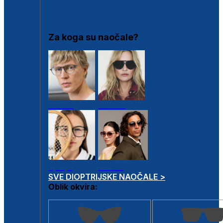
DIOPTRIJSKI OKVIRI
Za koga su naočale?
Muške
Ženske
Dječje
Unisex
SVE DIOPTRIJSKE NAOČALE >
Oblik okvira: