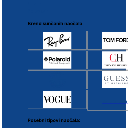
Clip-on
Poluokvir
Brend sunčanih naočala
Svi brendovi
Posebni tipovi naočala: