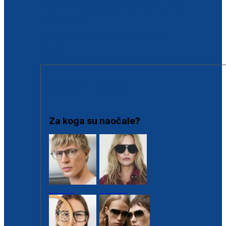
BESPLATNA KONTROLA SLUHA
Poslovnice
Proizvodi s loyalty popustima
Outlet
SUNČANE NAOČALE
Za koga su naočale?
Muške
Ženske