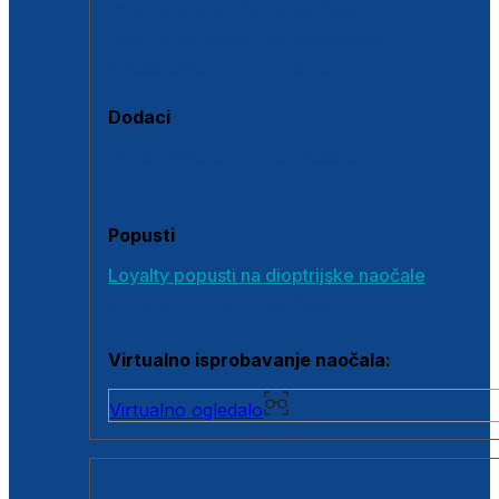
Polarizirane sunčane naočale
Fotokromatske sunčane naočale
Naočale s clip-on dodatkom
Dodaci
Dodaci za dioptrijske naočale
Poklon bonovi
Popusti
Loyalty popusti na dioptrijske naočale
Outlet dioptrijskih naočala
Virtualno isprobavanje naočala:
Virtualno ogledalo