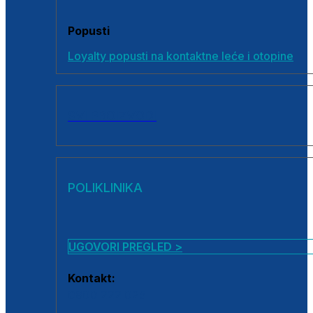
Popusti
Loyalty popusti na kontaktne leće i otopine
SVI PROIZVODI
POLIKLINIKA
UGOVORI PREGLED >
Kontakt:
0800 222 025