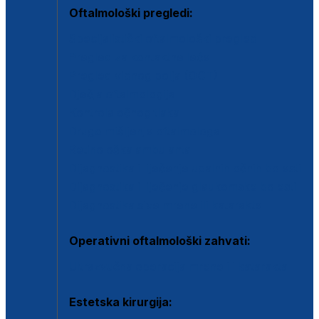
Oftalmološki pregledi:
Specijalistički oftalmološki pregled
Pregled za kontaktne leće
Pregled vidnog polja (OCT)
Dječja oftalmologija
Kontrola očnog tlaka
Drugo mišljenje oftalmologa
Retinološka ambulanta
Dijagnostika i liječenje upalnih očnih bolesti
Dijagnostika i liječenje glaukomske bolesti
Dijagnostika sive mrene ili katarakte
Operativni oftalmološki zahvati:
Ultrazvučna operacija mrene ili katarakta
Estetska kirurgija: