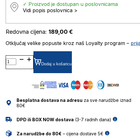
✓ Proizvod je dostupan u poslovnicama
Vidi popis poslovnica >
Redovna cijena:
189,00
€
Otključaj velike popuste kroz naš Loyalty program –
pri
GA4141 DIOPTRIJSKI
OKVIRI
Dodaj u košaricu
GARFIELD
količina
Besplatna dostava na adresu
za sve narudžbe iznad
80€
DPD ili BOX NOW dostava
(3-7 radnih dana)
Za narudžbe do 80€
– cijena dostave 5€