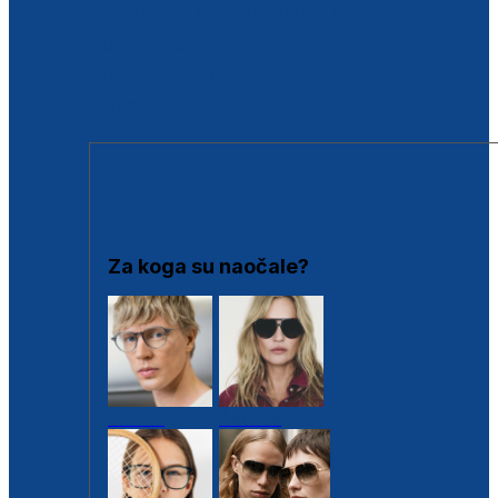
BESPLATNA KONTROLA SLUHA
Poslovnice
Proizvodi s loyalty popustima
Outlet
SUNČANE NAOČALE
Za koga su naočale?
Muške
Ženske