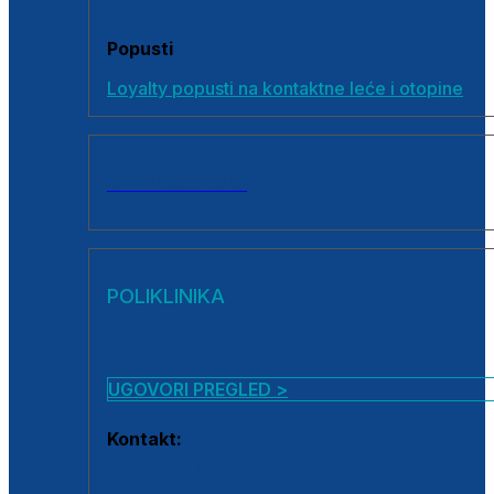
Popusti
Loyalty popusti na kontaktne leće i otopine
SVI PROIZVODI
POLIKLINIKA
UGOVORI PREGLED >
Kontakt:
0800 222 025