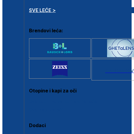
SVE LEĆE >
Brendovi leća:
SVI BRANDOV
Otopine i kapi za oči
Sve otopine za kontaktne leće
Sve kapi za oči
Dodaci