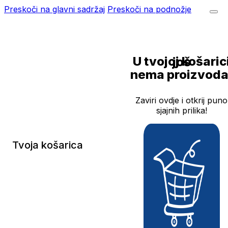
Preskoči na glavni sadržaj
Preskoči na podnožje
U tvojoj košarici još
nema proizvoda
Zaviri ovdje i otkrij puno
sjajnih prilika!
Tvoja košarica