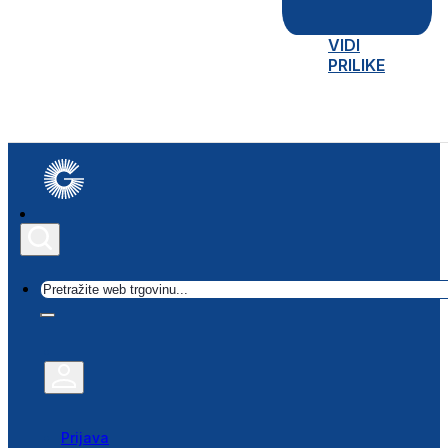
VIDI
PRILIKE
Traži
Prijava