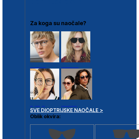
DIOPTRIJSKI OKVIRI
Za koga su naočale?
Muške
Ženske
Dječje
Unisex
SVE DIOPTRIJSKE NAOČALE >
Oblik okvira: