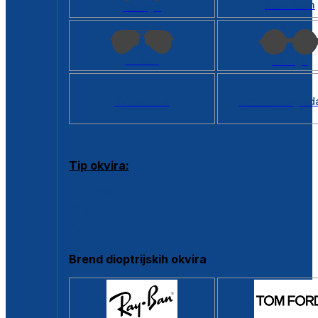
Kvadratan
Cat eye
Aviator
Okrugli
Svi oblici >
Virtualno ogled
Tip okvira:
Puni okvir
Clip-on
Poluokvir
Brend dioptrijskih okvira