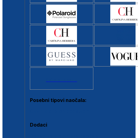
Svi brendovi >
Posebni tipovi naočala:
Okviri s clip-on dodatkom
Dodaci
Dodaci za dioptrijske naočale