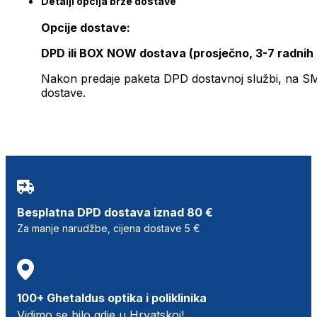
Detalji opcija brze dostave
Opcije dostave:
DPD ili BOX NOW dostava (prosječno, 3-7 radnih
Nakon predaje paketa DPD dostavnoj službi, na SMS 
dostave.
Besplatna DPD dostava iznad 80 €
Za manje narudžbe, cijena dostave 5 €
100+ Ghetaldus optika i poliklinika
Vidimo se bilo gdje u Hrvatskoj!