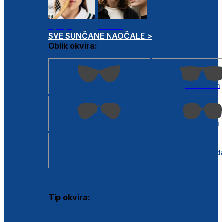
Dječje
Unisex
SVE SUNČANE NAOČALE >
Oblik okvira:
Kvadratan
Cat eye
Aviator
Četvrtasti
Svi oblici >
Virtualno ogled
Tip okvira:
Puni okvir