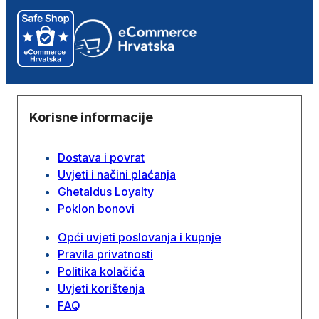
Korisne informacije
Dostava i povrat
Uvjeti i načini plaćanja
Ghetaldus Loyalty
Poklon bonovi
Opći uvjeti poslovanja i kupnje
Pravila privatnosti
Politika kolačića
Uvjeti korištenja
FAQ