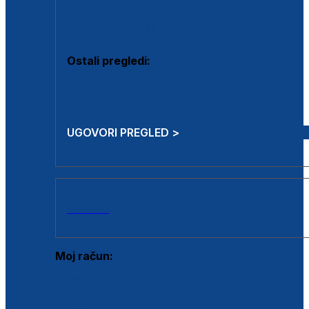
Estetska kirurgija i mali operativni zahvati
Aplikacija botoxa
Ostali pregledi:
Medicina rada
Sistematski pregled
UGOVORI PREGLED >
AKCIJE
Moj račun:
Prijava postojećeg korisnika
Registracija novog korisnika
Zaboravljena lozinka