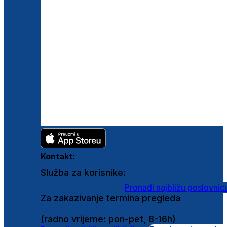
Kontakt:
Služba za korisnike:
shop@ghetaldus.hr
Pronađi najbližu poslovnic
Za zakazivanje termina pregleda
0800 222 025
(radno vrijeme: pon-pet, 8-16h)