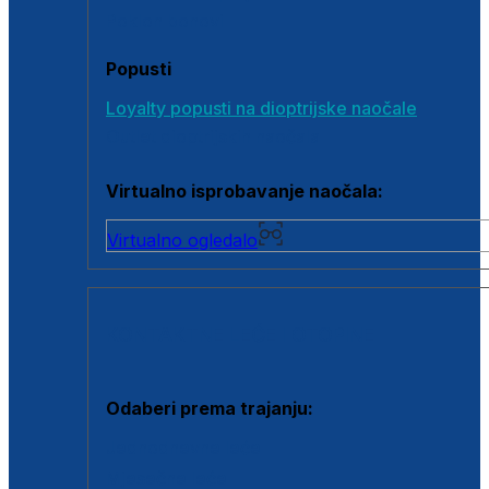
Poklon bonovi
Popusti
Loyalty popusti na dioptrijske naočale
Outlet dioptrijskih naočala
Virtualno isprobavanje naočala:
Virtualno ogledalo
KONTAKTNE LEĆE I OTOPINE
Odaberi prema trajanju:
Jednodnevne leće
Mjesečne leće