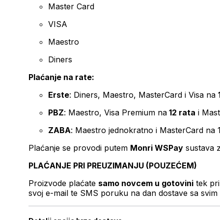
Master Card
VISA
Maestro
Diners
Plaćanje na rate:
Erste
: Diners, Maestro, MasterCard i Visa na
PBZ
: Maestro, Visa Premium na
12 rata
i Mas
ZABA
: Maestro jednokratno i MasterCard na 
Plaćanje se provodi putem
Monri WSPay
sustava z
PLAĆANJE PRI PREUZIMANJU (POUZEĆEM)
Proizvode plaćate
samo novcem u gotovini
tek pr
svoj e-mail te SMS poruku na dan dostave sa svim 