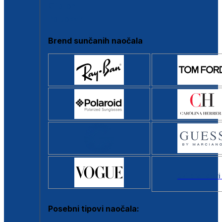
Clip-on
Poluokvir
Brend sunčanih naočala
Svi brendovi
Posebni tipovi naočala: