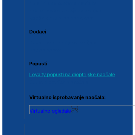
Polarizirane sunčane naočale
Fotokromatske sunčane naočale
Naočale s clip-on dodatkom
Dodaci
Dodaci za dioptrijske naočale
Poklon bonovi
Popusti
Loyalty popusti na dioptrijske naočale
Outlet dioptrijskih naočala
Virtualno isprobavanje naočala:
Virtualno ogledalo