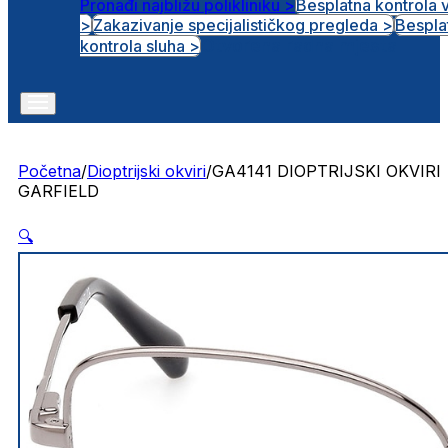
Pronađi najbližu polikliniku >
Besplatna kontrola 
>
Zakazivanje specijalističkog pregleda >
Bespla
Otvorena radna mjesta
kontrola sluha >
Početna
/
Dioptrijski okviri
/
GA4141 DIOPTRIJSKI OKVIRI
GARFIELD
🔍