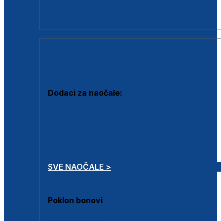
Dodaci za dioptrijske naočale
Poklon bonovi
DODACI
Dodaci za naočale:
Krpice za čišćenje
Kutijice za naočale
Sprejevi za čišćenje
Lančići za naočale
SVE NAOČALE >
Poklon bonovi
Poklon bonovi