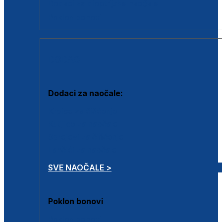
Dodaci za dioptrijske naočale
Poklon bonovi
DODACI
Dodaci za naočale:
Krpice za čišćenje
Kutijice za naočale
Sprejevi za čišćenje
Lančići za naočale
SVE NAOČALE >
Poklon bonovi
Poklon bonovi