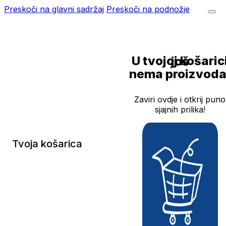
Preskoči na glavni sadržaj
Preskoči na podnožje
U tvojoj košarici još
nema proizvoda
Zaviri ovdje i otkrij puno
sjajnih prilika!
Tvoja košarica