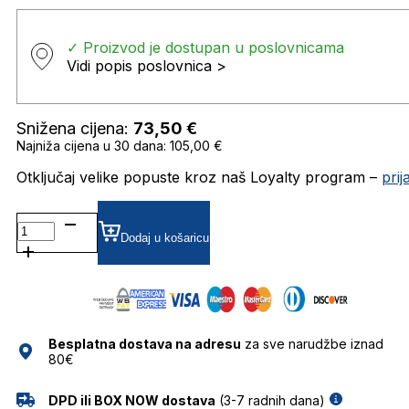
✓ Proizvod je dostupan u poslovnicama
Vidi popis poslovnica >
Snižena cijena:
73,50
€
Najniža cijena u 30 dana: 105,00 €
Otključaj velike popuste kroz naš Loyalty program –
pri
GHS-
W124-
Dodaj u košaricu
3 SUNČANE
NAOČALE
GHETALDUS
količina
Besplatna dostava na adresu
za sve narudžbe iznad
80€
DPD ili BOX NOW dostava
(3-7 radnih dana)