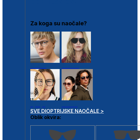
DIOPTRIJSKI OKVIRI
Za koga su naočale?
Muške
Ženske
Dječje
Unisex
SVE DIOPTRIJSKE NAOČALE >
Oblik okvira: