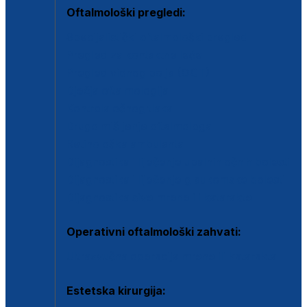
Oftalmološki pregledi:
Specijalistički oftalmološki pregled
Pregled za kontaktne leće
Pregled vidnog polja (OCT)
Dječja oftalmologija
Kontrola očnog tlaka
Drugo mišljenje oftalmologa
Retinološka ambulanta
Dijagnostika i liječenje upalnih očnih bolesti
Dijagnostika i liječenje glaukomske bolesti
Dijagnostika sive mrene ili katarakte
Operativni oftalmološki zahvati:
Ultrazvučna operacija mrene ili katarakta
Estetska kirurgija: