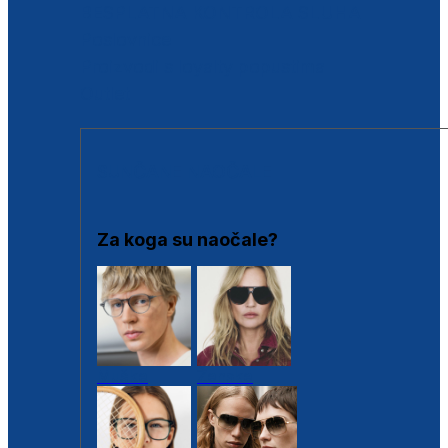
BESPLATNA KONTROLA SLUHA
Poslovnice
Proizvodi s loyalty popustima
Outlet
SUNČANE NAOČALE
Za koga su naočale?
Muške
Ženske