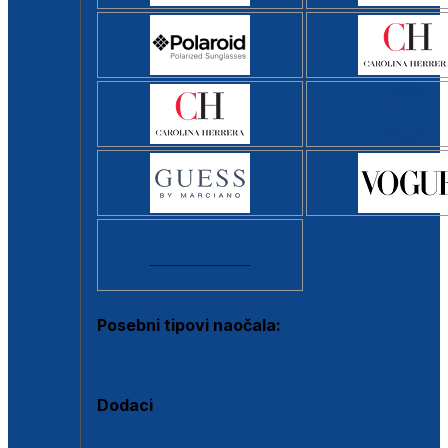
Svi brendovi >
Posebni tipovi naočala:
Okviri s clip-on dodatkom
Dodaci
Dodaci za dioptrijske naočale