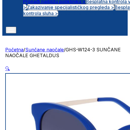
Pronađi najbližu polikliniku >
Besplatna kontrola 
>
Zakazivanje specijalističkog pregleda >
Bespla
Otvorena radna mjesta
kontrola sluha >
Početna
/
Sunčane naočale
/
GHS-W124-3 SUNČANE
NAOČALE GHETALDUS
🔍