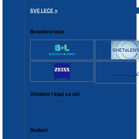
SVE LEĆE >
Brendovi leća:
SVI BRANDOV
Otopine i kapi za oči
Sve otopine za kontaktne leće
Sve kapi za oči
Dodaci