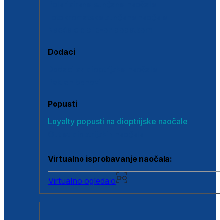
Polarizirane sunčane naočale
Fotokromatske sunčane naočale
Naočale s clip-on dodatkom
Dodaci
Dodaci za dioptrijske naočale
Poklon bonovi
Popusti
Loyalty popusti na dioptrijske naočale
Outlet dioptrijskih naočala
Virtualno isprobavanje naočala:
Virtualno ogledalo