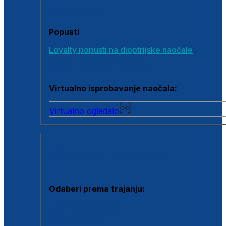
Poklon bonovi
Popusti
Loyalty popusti na dioptrijske naočale
Outlet dioptrijskih naočala
Virtualno isprobavanje naočala:
Virtualno ogledalo
KONTAKTNE LEĆE I OTOPINE
Odaberi prema trajanju:
Jednodnevne leće
Mjesečne leće