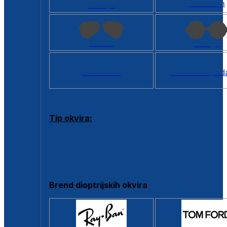
Kvadratan
Cat eye
Aviator
Okrugli
Svi oblici >
Virtualno ogled
Tip okvira:
Puni okvir
Clip-on
Poluokvir
Brend dioptrijskih okvira