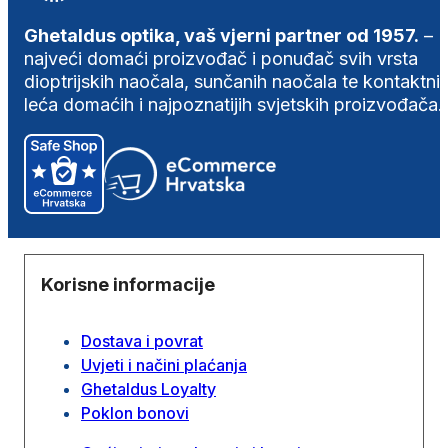
Ghetaldus optika, vaš vjerni partner od 1957.
–
najveći domaći proizvođač i ponuđač svih vrsta
dioptrijskih naočala, sunčanih naočala te kontaktni
leća domaćih i najpoznatijih svjetskih proizvođača.
Korisne informacije
Dostava i povrat
Uvjeti i načini plaćanja
Ghetaldus Loyalty
Poklon bonovi