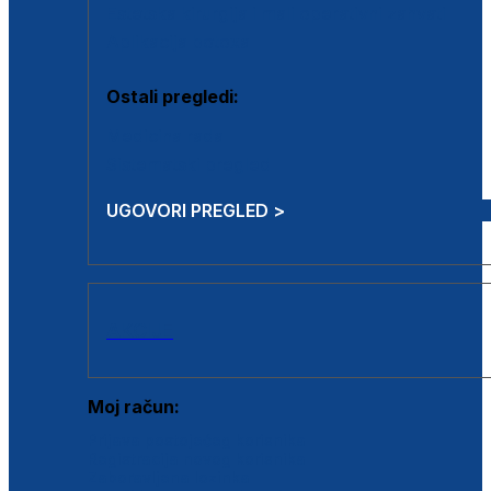
Estetska kirurgija i mali operativni zahvati
Aplikacija botoxa
Ostali pregledi:
Medicina rada
Sistematski pregled
UGOVORI PREGLED >
AKCIJE
Moj račun:
Prijava postojećeg korisnika
Registracija novog korisnika
Zaboravljena lozinka