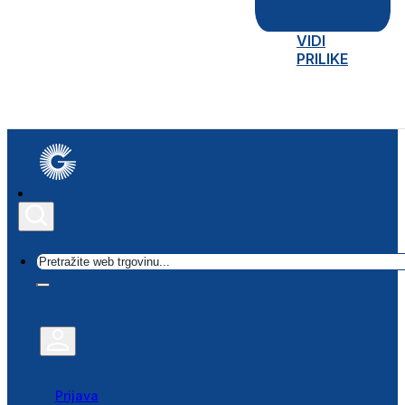
VIDI
PRILIKE
Traži
Prijava