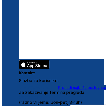
Kontakt:
Služba za korisnike:
shop@ghetaldus.hr
Pronađi najbližu poslovnic
Za zakazivanje termina pregleda
0800 222 025
(radno vrijeme: pon-pet, 8-16h)