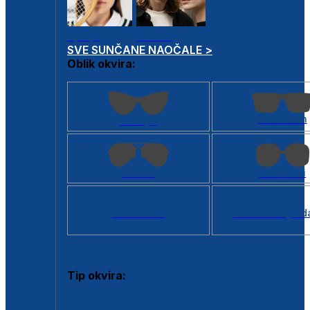
Dječje
Unisex
SVE SUNČANE NAOČALE >
Oblik okvira:
Kvadratan
Cat eye
Aviator
Četvrtasti
Svi oblici >
Virtualno ogled
Tip okvira:
Puni okvir