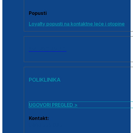
Popusti
Loyalty popusti na kontaktne leće i otopine
SVI PROIZVODI
POLIKLINIKA
UGOVORI PREGLED >
Kontakt:
0800 222 025