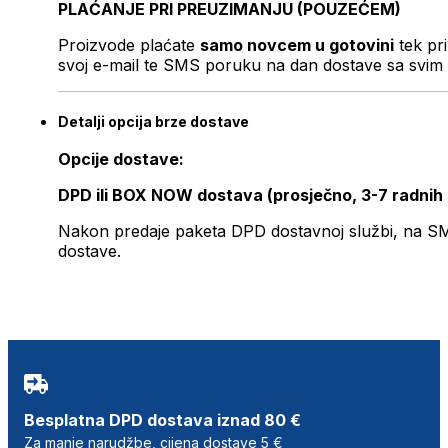
PLAĆANJE PRI PREUZIMANJU (POUZEĆEM)
Proizvode plaćate
samo novcem u gotovini
tek pr
svoj e-mail te SMS poruku na dan dostave sa svim 
Detalji opcija brze dostave
Opcije dostave:
DPD ili BOX NOW dostava (prosječno, 3-7 radnih
Nakon predaje paketa DPD dostavnoj službi, na SMS 
dostave.
Besplatna DPD dostava iznad 80 €
Za manje narudžbe, cijena dostave 5 €