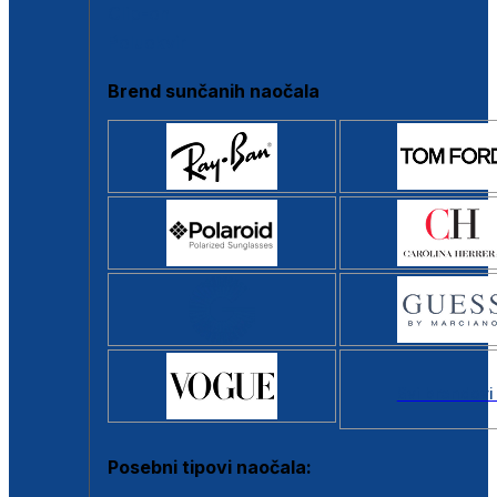
Clip-on
Poluokvir
Brend sunčanih naočala
Svi brendovi
Posebni tipovi naočala: