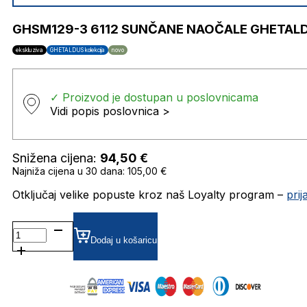
GHSM129-3 6112 SUNČANE NAOČALE GHETAL
ekskluziva
GHETALDUS kolekcija
novo
✓ Proizvod je dostupan u poslovnicama
Vidi popis poslovnica >
Snižena cijena:
94,50
€
Najniža cijena u 30 dana: 105,00 €
Otključaj velike popuste kroz naš Loyalty program –
pri
GHSM129-
3
Dodaj u košaricu
6112
SUNČANE
NAOČALE
GHETALDUS