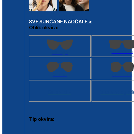
Dječje
Unisex
SVE SUNČANE NAOČALE >
Oblik okvira:
Kvadratan
Cat eye
Aviator
Četvrtasti
Svi oblici >
Virtualno ogled
Tip okvira:
Puni okvir