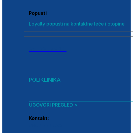
Popusti
Loyalty popusti na kontaktne leće i otopine
SVI PROIZVODI
POLIKLINIKA
UGOVORI PREGLED >
Kontakt:
0800 222 025