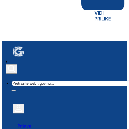
VIDI
PRILIKE
Traži
Prijava