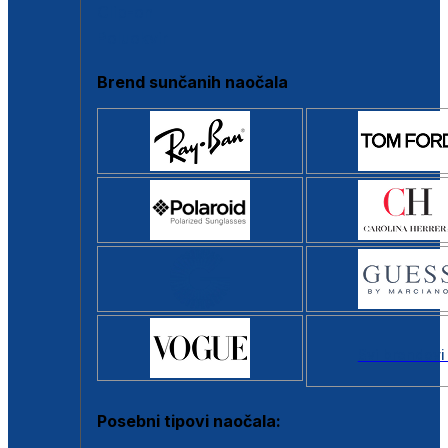
Clip-on
Poluokvir
Brend sunčanih naočala
Svi brendovi
Posebni tipovi naočala: