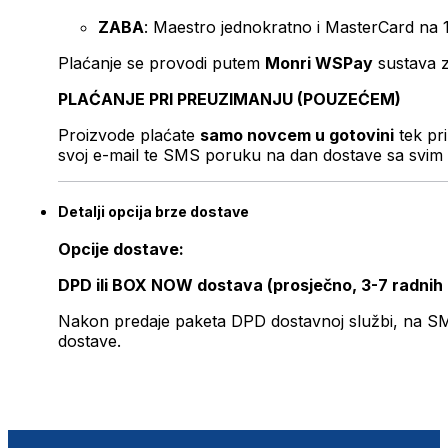
ZABA
: Maestro jednokratno i MasterCard na 
Plaćanje se provodi putem
Monri WSPay
sustava z
PLAĆANJE PRI PREUZIMANJU (POUZEĆEM)
Proizvode plaćate
samo novcem u gotovini
tek pr
svoj e-mail te SMS poruku na dan dostave sa svim 
Detalji opcija brze dostave
Opcije dostave:
DPD ili BOX NOW dostava (prosječno, 3-7 radnih
Nakon predaje paketa DPD dostavnoj službi, na SMS 
dostave.