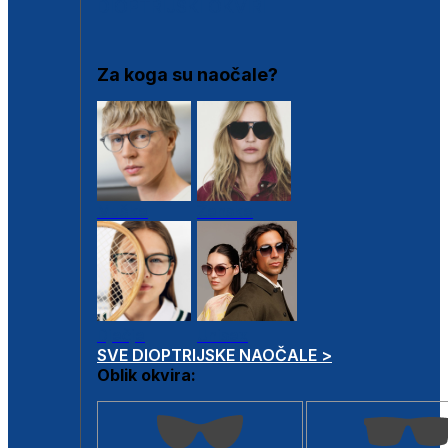
DIOPTRIJSKI OKVIRI
Za koga su naočale?
Muške
Ženske
Dječje
Unisex
SVE DIOPTRIJSKE NAOČALE >
Oblik okvira: