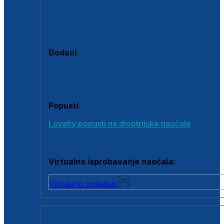
Polarizirane sunčane naočale
Fotokromatske sunčane naočale
Naočale s clip-on dodatkom
Dodaci
Dodaci za dioptrijske naočale
Poklon bonovi
Popusti
Loyalty popusti na dioptrijske naočale
Outlet dioptrijskih naočala
Virtualno isprobavanje naočala:
Virtualno ogledalo