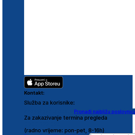
Kontakt:
Služba za korisnike:
shop@ghetaldus.hr
Pronađi najbližu poslovnic
Za zakazivanje termina pregleda
0800 222 025
(radno vrijeme: pon-pet, 8-16h)