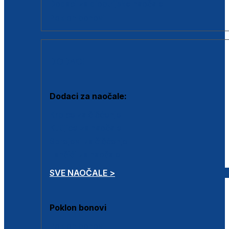
Dodaci za dioptrijske naočale
Poklon bonovi
DODACI
Dodaci za naočale:
Krpice za čišćenje
Kutijice za naočale
Sprejevi za čišćenje
Lančići za naočale
SVE NAOČALE >
Poklon bonovi
Poklon bonovi