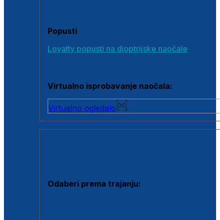
Poklon bonovi
Popusti
Loyalty popusti na dioptrijske naočale
Outlet dioptrijskih naočala
Virtualno isprobavanje naočala:
Virtualno ogledalo
KONTAKTNE LEĆE I OTOPINE
Odaberi prema trajanju:
Jednodnevne leće
Mjesečne leće