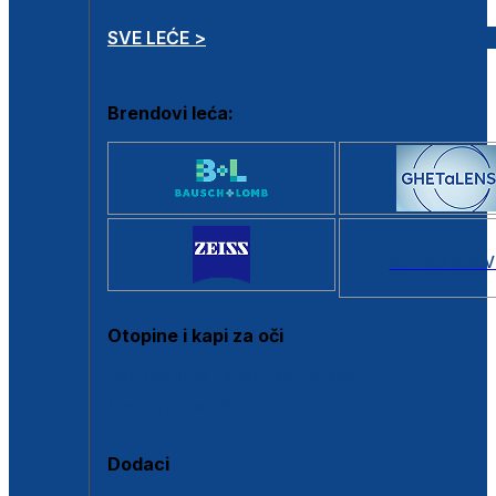
SVE LEĆE >
Brendovi leća:
SVI BRANDOV
Otopine i kapi za oči
Sve otopine za kontaktne leće
Sve kapi za oči
Dodaci