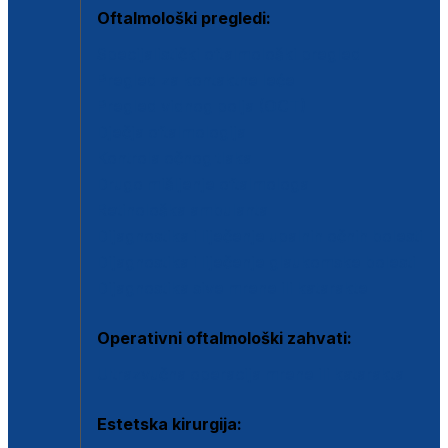
Oftalmološki pregledi:
Specijalistički oftalmološki pregled
Pregled za kontaktne leće
Pregled vidnog polja (OCT)
Dječja oftalmologija
Kontrola očnog tlaka
Drugo mišljenje oftalmologa
Retinološka ambulanta
Dijagnostika i liječenje upalnih očnih bolesti
Dijagnostika i liječenje glaukomske bolesti
Dijagnostika sive mrene ili katarakte
Operativni oftalmološki zahvati:
Ultrazvučna operacija mrene ili katarakta
Estetska kirurgija: