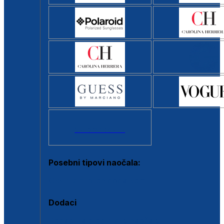
Svi brendovi >
Posebni tipovi naočala:
Okviri s clip-on dodatkom
Dodaci
Dodaci za dioptrijske naočale