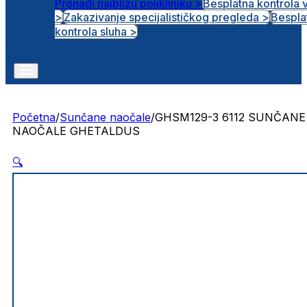
Pronađi najbližu polikliniku >
Besplatna kontrola 
>
Zakazivanje specijalističkog pregleda >
Bespla
Otvorena radna mjesta
kontrola sluha >
Početna
/
Sunčane naočale
/
GHSM129-3 6112 SUNČANE
NAOČALE GHETALDUS
🔍