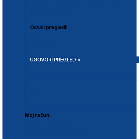
Estetska kirurgija i mali operativni zahvati
Aplikacija botoxa
Ostali pregledi:
Medicina rada
Sistematski pregled
UGOVORI PREGLED >
AKCIJE
Moj račun:
Prijava postojećeg korisnika
Registracija novog korisnika
Zaboravljena lozinka