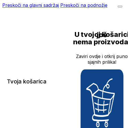
Preskoči na glavni sadržaj
Preskoči na podnožje
U tvojoj košarici još
nema proizvoda
Zaviri ovdje i otkrij puno
sjajnih prilika!
Tvoja košarica