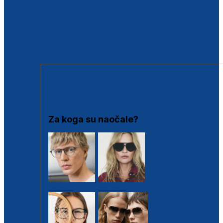
BESPLATNA KONTROLA SLUHA
Poslovnice
Proizvodi s loyalty popustima
Outlet
SUNČANE NAOČALE
Za koga su naočale?
Muške
Ženske