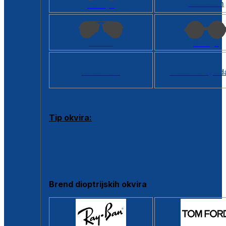
Kvadratan
Cat eye
Aviator
Okrugli
Svi oblici >
Virtualno ogled
Tip okvira:
Puni okvir
Clip-on
Poluokvir
Brend dioptrijskih okvira