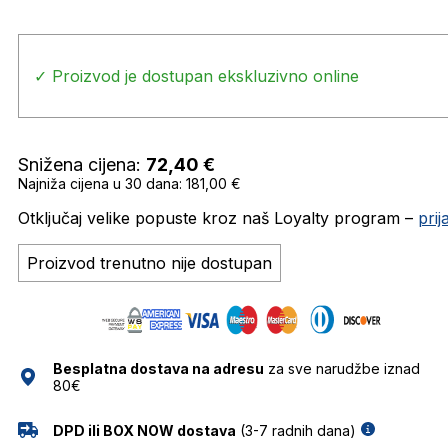
✓ Proizvod je dostupan ekskluzivno online
Snižena cijena:
72,40
€
Najniža cijena u 30 dana: 181,00 €
Otključaj velike popuste kroz naš Loyalty program –
pri
Proizvod trenutno nije dostupan
Besplatna dostava na adresu
za sve narudžbe iznad
80€
DPD ili BOX NOW dostava
(3-7 radnih dana)