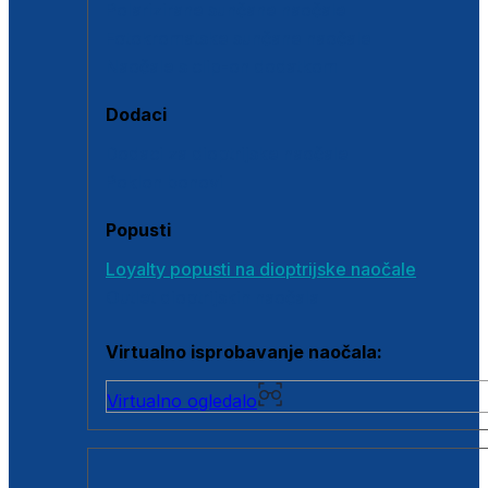
Polarizirane sunčane naočale
Fotokromatske sunčane naočale
Naočale s clip-on dodatkom
Dodaci
Dodaci za dioptrijske naočale
Poklon bonovi
Popusti
Loyalty popusti na dioptrijske naočale
Outlet dioptrijskih naočala
Virtualno isprobavanje naočala:
Virtualno ogledalo