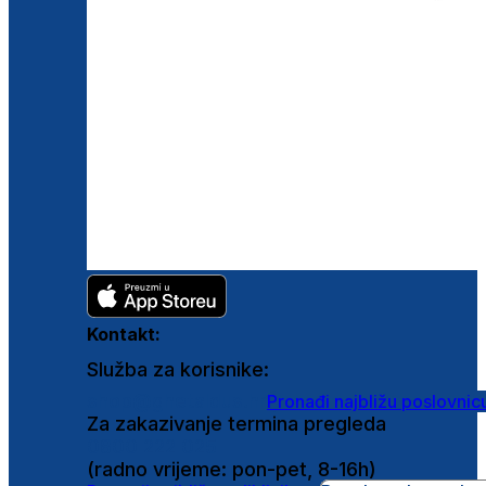
Kontakt:
Služba za korisnike:
shop@ghetaldus.hr
Pronađi najbližu poslovnic
Za zakazivanje termina pregleda
0800 222 025
(radno vrijeme: pon-pet, 8-16h)