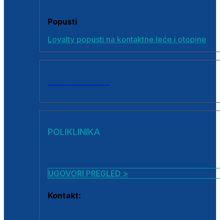
Popusti
Loyalty popusti na kontaktne leće i otopine
SVI PROIZVODI
POLIKLINIKA
UGOVORI PREGLED >
Kontakt:
0800 222 025