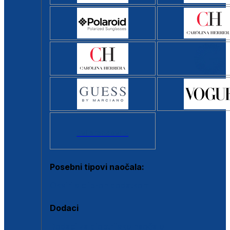
Svi brendovi >
Posebni tipovi naočala:
Okviri s clip-on dodatkom
Dodaci
Dodaci za dioptrijske naočale