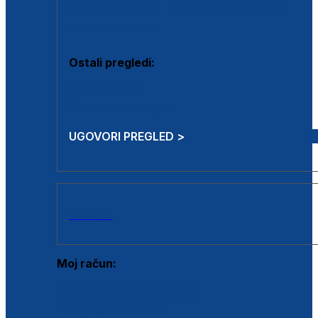
Estetska kirurgija i mali operativni zahvati
Aplikacija botoxa
Ostali pregledi:
Medicina rada
Sistematski pregled
UGOVORI PREGLED >
AKCIJE
Moj račun:
Prijava postojećeg korisnika
Registracija novog korisnika
Zaboravljena lozinka