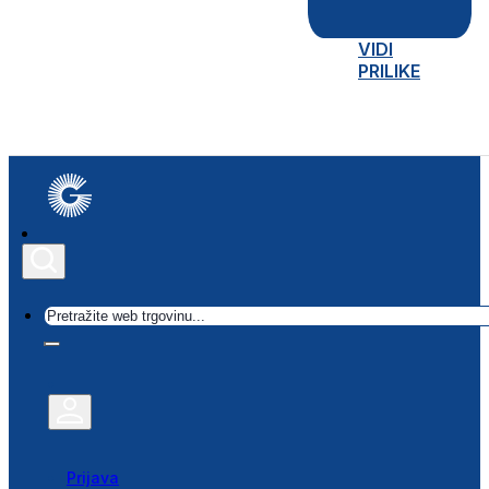
VIDI
PRILIKE
Traži
Prijava