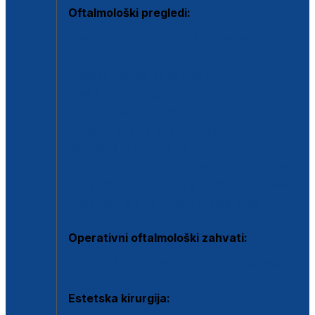
Oftalmološki pregledi:
Specijalistički oftalmološki pregled
Pregled za kontaktne leće
Pregled vidnog polja (OCT)
Dječja oftalmologija
Kontrola očnog tlaka
Drugo mišljenje oftalmologa
Retinološka ambulanta
Dijagnostika i liječenje upalnih očnih bolesti
Dijagnostika i liječenje glaukomske bolesti
Dijagnostika sive mrene ili katarakte
Operativni oftalmološki zahvati:
Ultrazvučna operacija mrene ili katarakta
Estetska kirurgija: