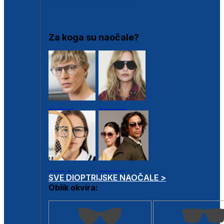
DIOPTRIJSKI OKVIRI
Za koga su naočale?
Muške
Ženske
Dječje
Unisex
SVE DIOPTRIJSKE NAOČALE >
Oblik okvira: