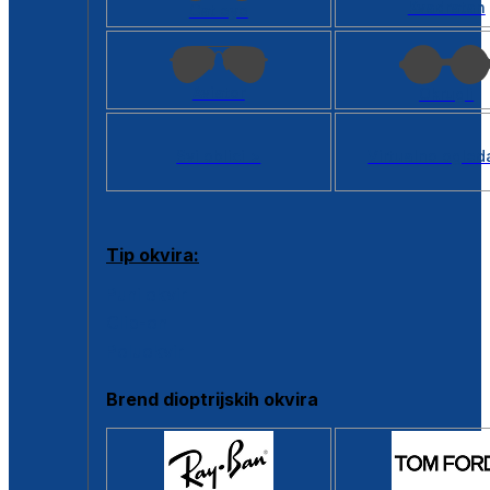
Kvadratan
Cat eye
Aviator
Okrugli
Svi oblici >
Virtualno ogled
Tip okvira:
Puni okvir
Clip-on
Poluokvir
Brend dioptrijskih okvira