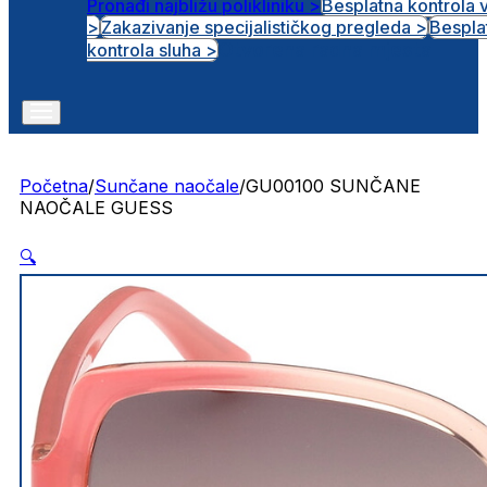
Pronađi najbližu polikliniku >
Besplatna kontrola 
>
Zakazivanje specijalističkog pregleda >
Bespla
Otvorena radna mjesta
kontrola sluha >
Početna
/
Sunčane naočale
/
GU00100 SUNČANE
NAOČALE GUESS
🔍