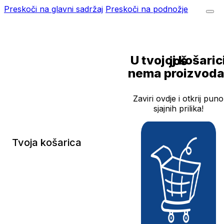
Preskoči na glavni sadržaj
Preskoči na podnožje
U tvojoj košarici još
nema proizvoda
Zaviri ovdje i otkrij puno
sjajnih prilika!
Tvoja košarica