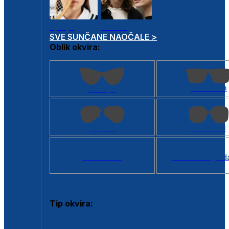
Dječje
Unisex
SVE SUNČANE NAOČALE >
Oblik okvira:
Kvadratan
Cat eye
Aviator
Četvrtasti
Svi oblici >
Virtualno ogled
Tip okvira:
Puni okvir