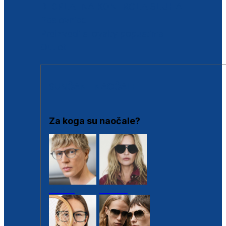
BESPLATNA KONTROLA SLUHA
Poslovnice
Proizvodi s loyalty popustima
Outlet
SUNČANE NAOČALE
Za koga su naočale?
Muške
Ženske