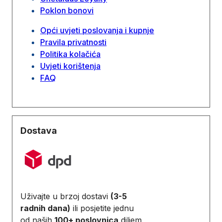
Poklon bonovi
Opći uvjeti poslovanja i kupnje
Pravila privatnosti
Politika kolačića
Uvjeti korištenja
FAQ
Dostava
Uživajte u brzoj dostavi
(3-5
radnih dana)
ili posjetite jednu
od naših
100+ poslovnica
diljem