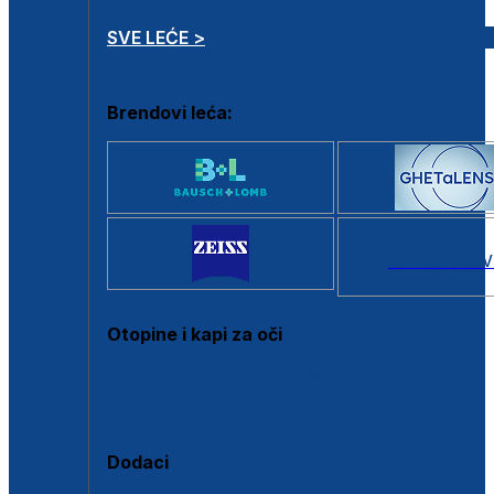
SVE LEĆE >
Brendovi leća:
SVI BRANDOV
Otopine i kapi za oči
Sve otopine za kontaktne leće
Sve kapi za oči
Dodaci