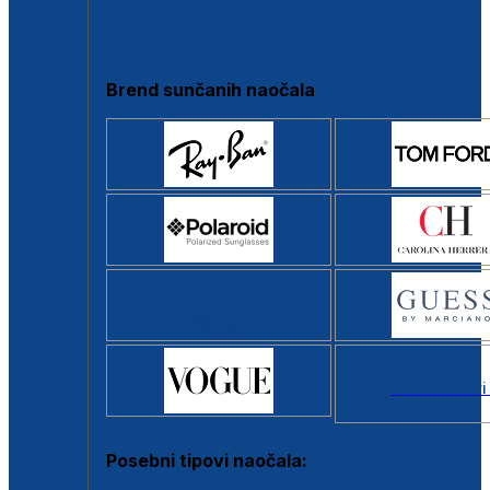
Clip-on
Poluokvir
Brend sunčanih naočala
Svi brendovi
Posebni tipovi naočala: