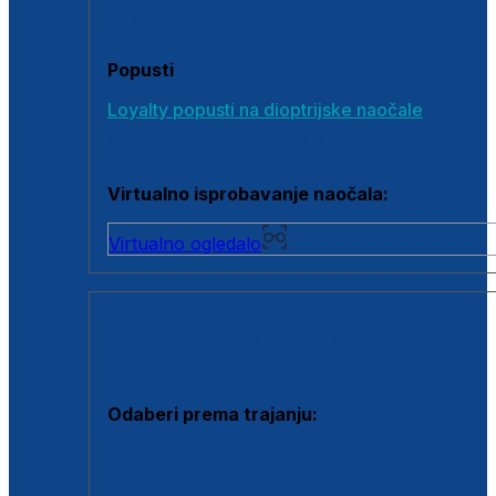
Poklon bonovi
Popusti
Loyalty popusti na dioptrijske naočale
Outlet dioptrijskih naočala
Virtualno isprobavanje naočala:
Virtualno ogledalo
KONTAKTNE LEĆE I OTOPINE
Odaberi prema trajanju:
Jednodnevne leće
Mjesečne leće