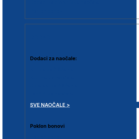
Dodaci za dioptrijske naočale
Poklon bonovi
DODACI
Dodaci za naočale:
Krpice za čišćenje
Kutijice za naočale
Sprejevi za čišćenje
Lančići za naočale
SVE NAOČALE >
Poklon bonovi
Poklon bonovi