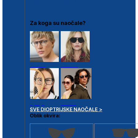
DIOPTRIJSKI OKVIRI
Za koga su naočale?
Muške
Ženske
Dječje
Unisex
SVE DIOPTRIJSKE NAOČALE >
Oblik okvira: