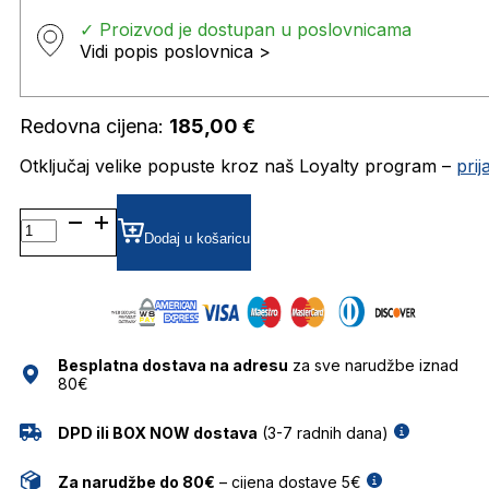
✓ Proizvod je dostupan u poslovnicama
Vidi popis poslovnica >
Redovna cijena:
185,00
€
Otključaj velike popuste kroz naš Loyalty program –
pri
GU2977 DIOPTRIJSKI
OKVIRI
Dodaj u košaricu
GUESS
količina
Besplatna dostava na adresu
za sve narudžbe iznad
80€
DPD ili BOX NOW dostava
(3-7 radnih dana)
Za narudžbe do 80€
– cijena dostave 5€