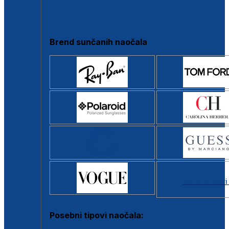
Clip-on
Poluokvir
Brend sunčanih naočala
Svi brendovi
Posebni tipovi naočala: