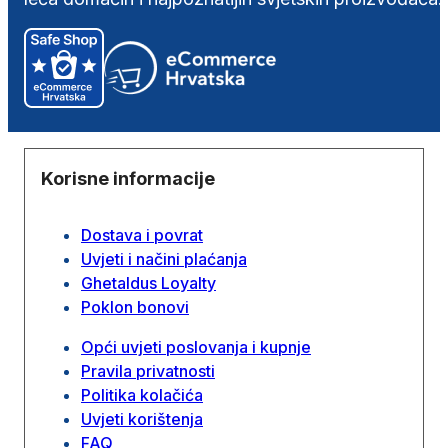
Korisne informacije
Dostava i povrat
Uvjeti i načini plaćanja
Ghetaldus Loyalty
Poklon bonovi
Opći uvjeti poslovanja i kupnje
Pravila privatnosti
Politika kolačića
Uvjeti korištenja
FAQ