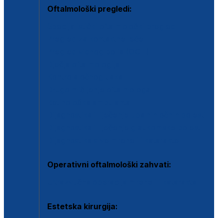
Oftalmološki pregledi:
Specijalistički oftalmološki pregled
Pregled za kontaktne leće
Pregled vidnog polja (OCT)
Dječja oftalmologija
Kontrola očnog tlaka
Drugo mišljenje oftalmologa
Retinološka ambulanta
Dijagnostika i liječenje upalnih očnih bolesti
Dijagnostika i liječenje glaukomske bolesti
Dijagnostika sive mrene ili katarakte
Operativni oftalmološki zahvati:
Ultrazvučna operacija mrene ili katarakta
Estetska kirurgija: