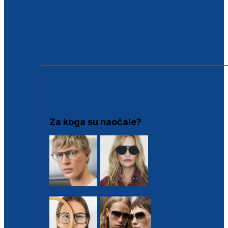
BESPLATNA KONTROLA SLUHA
Poslovnice
Proizvodi s loyalty popustima
Outlet
SUNČANE NAOČALE
Za koga su naočale?
Muške
Ženske