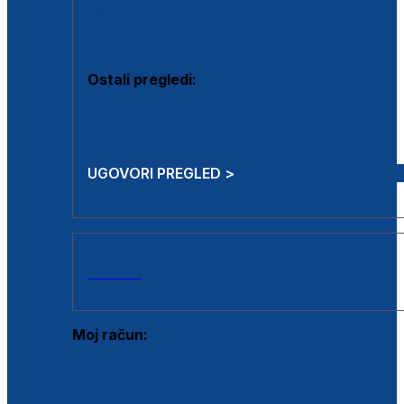
Estetska kirurgija i mali operativni zahvati
Aplikacija botoxa
Ostali pregledi:
Medicina rada
Sistematski pregled
UGOVORI PREGLED >
AKCIJE
Moj račun:
Prijava postojećeg korisnika
Registracija novog korisnika
Zaboravljena lozinka