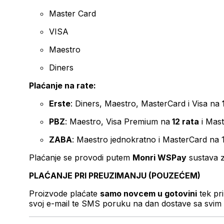
Master Card
VISA
Maestro
Diners
Plaćanje na rate:
Erste
: Diners, Maestro, MasterCard i Visa na
PBZ
: Maestro, Visa Premium na
12 rata
i Mas
ZABA
: Maestro jednokratno i MasterCard na 
Plaćanje se provodi putem
Monri WSPay
sustava z
PLAĆANJE PRI PREUZIMANJU (POUZEĆEM)
Proizvode plaćate
samo novcem u gotovini
tek pr
svoj e-mail te SMS poruku na dan dostave sa svim 