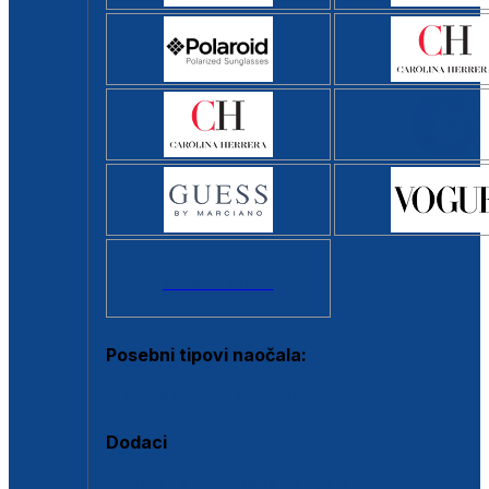
Svi brendovi >
Posebni tipovi naočala:
Okviri s clip-on dodatkom
Dodaci
Dodaci za dioptrijske naočale