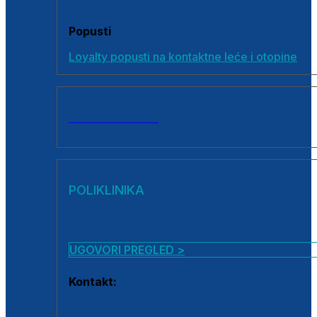
Popusti
Loyalty popusti na kontaktne leće i otopine
SVI PROIZVODI
POLIKLINIKA
UGOVORI PREGLED >
Kontakt:
0800 222 025