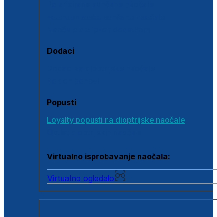
Polarizirane sunčane naočale
Fotokromatske sunčane naočale
Naočale s clip-on dodatkom
Dodaci
Dodaci za dioptrijske naočale
Poklon bonovi
Popusti
Loyalty popusti na dioptrijske naočale
Outlet dioptrijskih naočala
Virtualno isprobavanje naočala:
Virtualno ogledalo