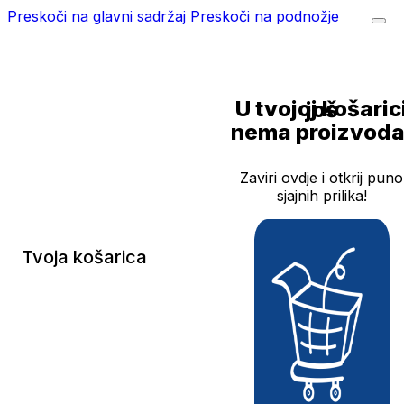
Preskoči na glavni sadržaj
Preskoči na podnožje
U tvojoj košarici još
nema proizvoda
Zaviri ovdje i otkrij puno
sjajnih prilika!
Tvoja košarica