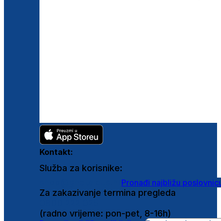
Kontakt:
Služba za korisnike:
shop@ghetaldus.hr
Pronađi najbližu poslovnic
Za zakazivanje termina pregleda
0800 222 025
(radno vrijeme: pon-pet, 8-16h)