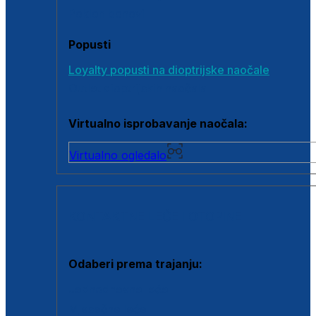
Poklon bonovi
Popusti
Loyalty popusti na dioptrijske naočale
Outlet dioptrijskih naočala
Virtualno isprobavanje naočala:
Virtualno ogledalo
KONTAKTNE LEĆE I OTOPINE
Odaberi prema trajanju:
Jednodnevne leće
Mjesečne leće