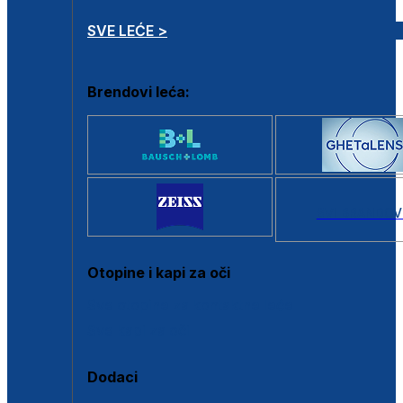
SVE LEĆE >
Brendovi leća:
SVI BRANDOV
Otopine i kapi za oči
Sve otopine za kontaktne leće
Sve kapi za oči
Dodaci