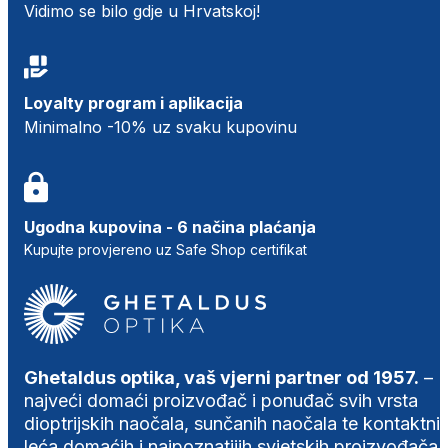
Vidimo se bilo gdje u Hrvatskoj!
Loyalty program i aplikacija
Minimalno -10% uz svaku kupovinu
Ugodna kupovina - 6 načina plaćanja
Kupujte provjereno uz Safe Shop certifikat
Ghetaldus optika, vaš vjerni partner od 1957.
–
najveći domaći proizvođač i ponuđač svih vrsta
dioptrijskih naočala, sunčanih naočala te kontaktni
leća domaćih i najpoznatijih svjetskih proizvođača.