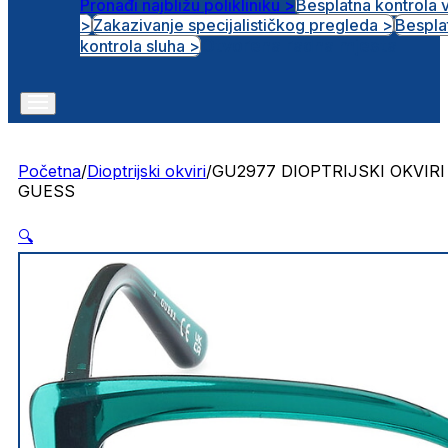
Pronađi najbližu polikliniku >
Besplatna kontrola 
>
Zakazivanje specijalističkog pregleda >
Bespla
Otvorena radna mjesta
kontrola sluha >
Početna
/
Dioptrijski okviri
/
GU2977 DIOPTRIJSKI OKVIRI
GUESS
🔍