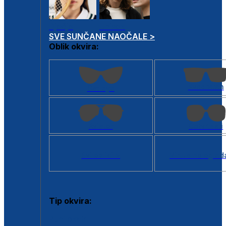
Dječje
Unisex
SVE SUNČANE NAOČALE >
Oblik okvira:
Kvadratan
Cat eye
Aviator
Četvrtasti
Svi oblici >
Virtualno ogled
Tip okvira:
Puni okvir