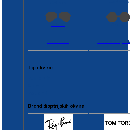
Kvadratan
Cat eye
Aviator
Okrugli
Svi oblici >
Virtualno ogled
Tip okvira:
Puni okvir
Clip-on
Poluokvir
Brend dioptrijskih okvira