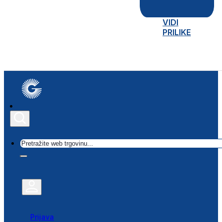
VIDI
PRILIKE
Traži
Prijava