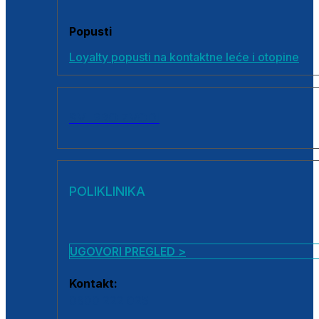
Popusti
Loyalty popusti na kontaktne leće i otopine
SVI PROIZVODI
POLIKLINIKA
UGOVORI PREGLED >
Kontakt:
0800 222 025