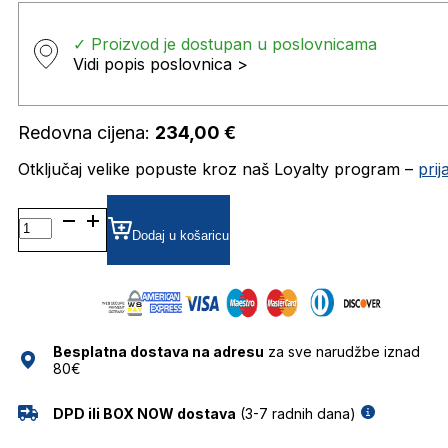
✓ Proizvod je dostupan u poslovnicama
Vidi popis poslovnica >
Redovna cijena:
234,00
€
Otključaj velike popuste kroz naš Loyalty program –
pri
GU2979 DIOPTRIJSKI
OKVIRI
Dodaj u košaricu
GUESS
količina
Besplatna dostava na adresu
za sve narudžbe iznad
80€
DPD ili BOX NOW dostava
(3-7 radnih dana)