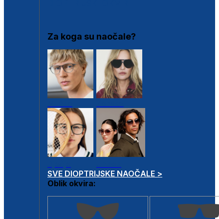
DIOPTRIJSKI OKVIRI
Za koga su naočale?
Muške
Ženske
Dječje
Unisex
SVE DIOPTRIJSKE NAOČALE >
Oblik okvira: