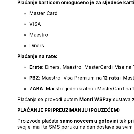
Plaćanje karticom omogućeno je za sljedeće kart
Master Card
VISA
Maestro
Diners
Plaćanje na rate:
Erste
: Diners, Maestro, MasterCard i Visa na
PBZ
: Maestro, Visa Premium na
12 rata
i Mas
ZABA
: Maestro jednokratno i MasterCard na 
Plaćanje se provodi putem
Monri WSPay
sustava z
PLAĆANJE PRI PREUZIMANJU (POUZEĆEM)
Proizvode plaćate
samo novcem u gotovini
tek pr
svoj e-mail te SMS poruku na dan dostave sa svim 