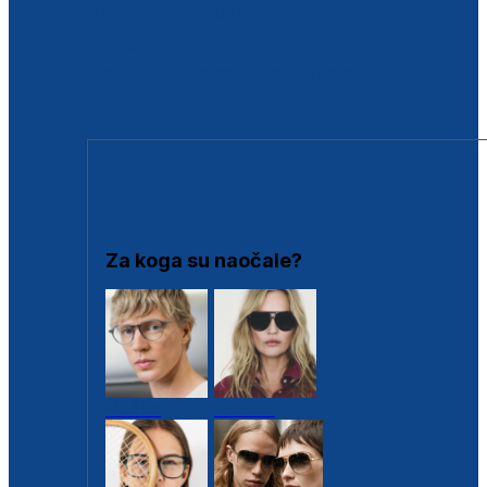
BESPLATNA KONTROLA SLUHA
Poslovnice
Proizvodi s loyalty popustima
Outlet
SUNČANE NAOČALE
Za koga su naočale?
Muške
Ženske