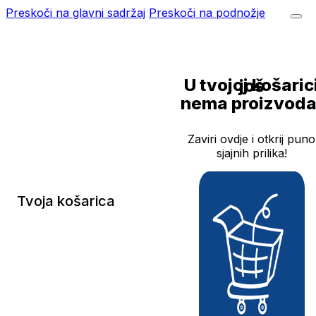
Preskoči na glavni sadržaj
Preskoči na podnožje
U tvojoj košarici još
nema proizvoda
Zaviri ovdje i otkrij puno
sjajnih prilika!
Tvoja košarica