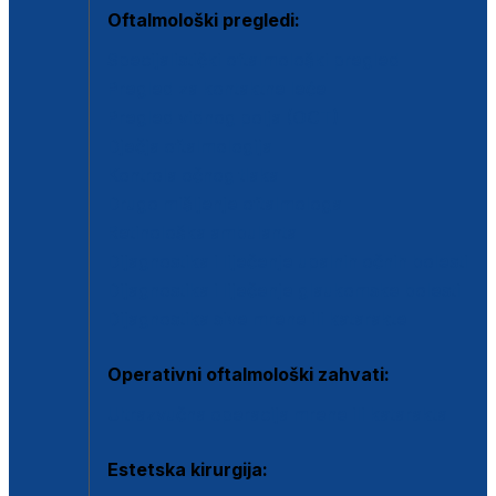
Oftalmološki pregledi:
Specijalistički oftalmološki pregled
Pregled za kontaktne leće
Pregled vidnog polja (OCT)
Dječja oftalmologija
Kontrola očnog tlaka
Drugo mišljenje oftalmologa
Retinološka ambulanta
Dijagnostika i liječenje upalnih očnih bolesti
Dijagnostika i liječenje glaukomske bolesti
Dijagnostika sive mrene ili katarakte
Operativni oftalmološki zahvati:
Ultrazvučna operacija mrene ili katarakta
Estetska kirurgija: