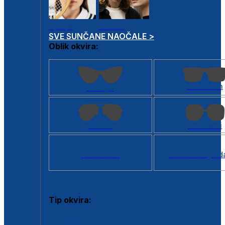
Dječje
Unisex
SVE SUNČANE NAOČALE >
Oblik okvira:
Kvadratan
Cat eye
Aviator
Četvrtasti
Svi oblici >
Virtualno ogled
Tip okvira:
Puni okvir