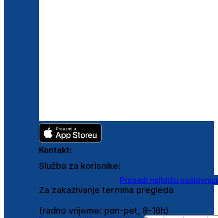
Kontakt:
Služba za korisnike:
shop@ghetaldus.hr
Pronađi najbližu poslovnic
Za zakazivanje termina pregleda
0800 222 025
(radno vrijeme: pon-pet, 8-16h)