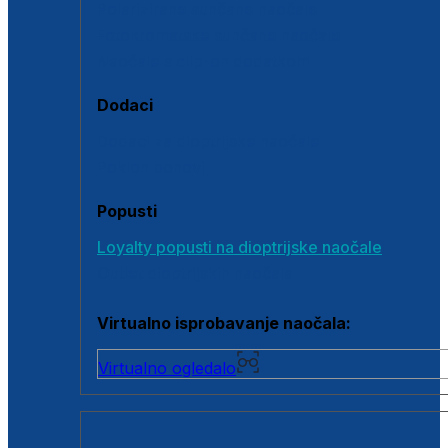
Polarizirane sunčane naočale
Fotokromatske sunčane naočale
Naočale s clip-on dodatkom
Dodaci
Dodaci za dioptrijske naočale
Poklon bonovi
Popusti
Loyalty popusti na dioptrijske naočale
Outlet dioptrijskih naočala
Virtualno isprobavanje naočala:
Virtualno ogledalo