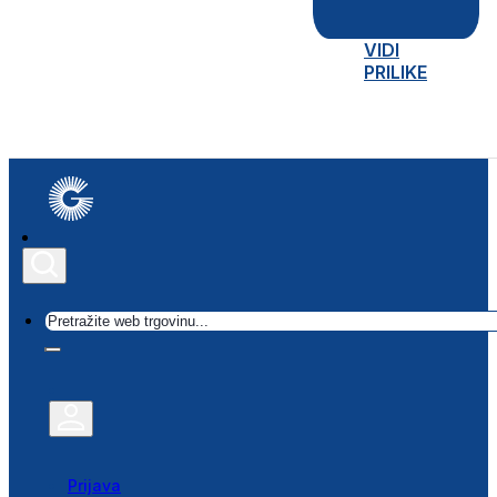
VIDI
PRILIKE
Traži
Prijava