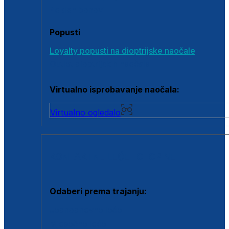
Poklon bonovi
Popusti
Loyalty popusti na dioptrijske naočale
Outlet dioptrijskih naočala
Virtualno isprobavanje naočala:
Virtualno ogledalo
KONTAKTNE LEĆE I OTOPINE
Odaberi prema trajanju:
Jednodnevne leće
Mjesečne leće