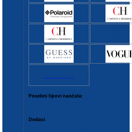
Svi brendovi >
Posebni tipovi naočala:
Okviri s clip-on dodatkom
Dodaci
Dodaci za dioptrijske naočale