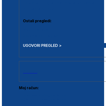
Estetska kirurgija i mali operativni zahvati
Aplikacija botoxa
Ostali pregledi:
Medicina rada
Sistematski pregled
UGOVORI PREGLED >
AKCIJE
Moj račun:
Prijava postojećeg korisnika
Registracija novog korisnika
Zaboravljena lozinka