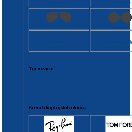
Kvadratan
Cat eye
Aviator
Okrugli
Svi oblici >
Virtualno ogled
Tip okvira:
Puni okvir
Clip-on
Poluokvir
Brend dioptrijskih okvira