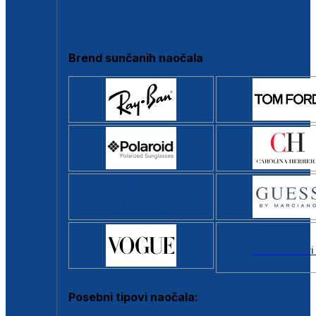
Clip-on
Poluokvir
Brend sunčanih naočala
Svi brendovi
Posebni tipovi naočala: