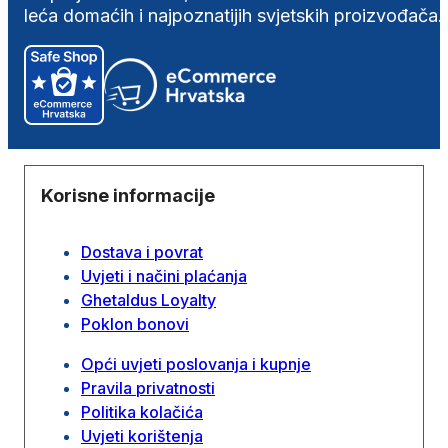
leća domaćih i najpoznatijih svjetskih proizvođača.
Korisne informacije
Dostava i povrat
Uvjeti i načini plaćanja
Ghetaldus Loyalty
Poklon bonovi
Opći uvjeti poslovanja i kupnje
Pravila privatnosti
Politika kolačića
Uvjeti korištenja