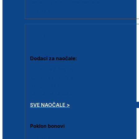
Dodaci za dioptrijske naočale
Poklon bonovi
DODACI
Dodaci za naočale:
Krpice za čišćenje
Kutijice za naočale
Sprejevi za čišćenje
Lančići za naočale
SVE NAOČALE >
Poklon bonovi
Poklon bonovi