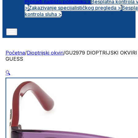
Pronađi najbližu polikliniku >
Besplatna kontrola 
>
Zakazivanje specijalističkog pregleda >
Bespla
Otvorena radna mjesta
kontrola sluha >
Početna
/
Dioptrijski okviri
/
GU2979 DIOPTRIJSKI OKVIRI
GUESS
🔍