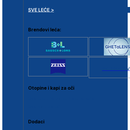
SVE LEĆE >
Brendovi leća:
SVI BRANDOV
Otopine i kapi za oči
Sve otopine za kontaktne leće
Sve kapi za oči
Dodaci