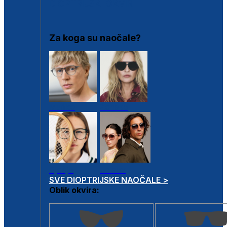
DIOPTRIJSKI OKVIRI
Za koga su naočale?
Muške
Ženske
Dječje
Unisex
SVE DIOPTRIJSKE NAOČALE >
Oblik okvira: