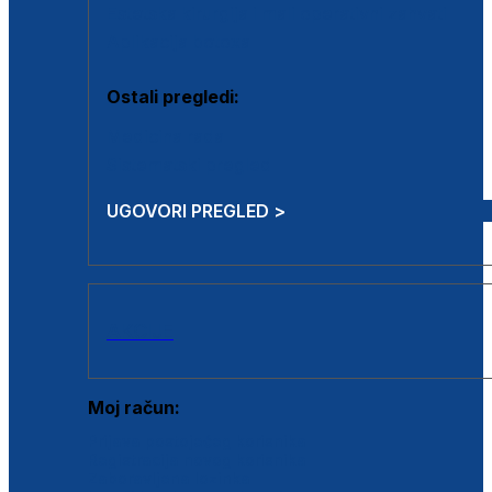
Estetska kirurgija i mali operativni zahvati
Aplikacija botoxa
Ostali pregledi:
Medicina rada
Sistematski pregled
UGOVORI PREGLED >
AKCIJE
Moj račun:
Prijava postojećeg korisnika
Registracija novog korisnika
Zaboravljena lozinka