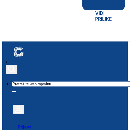
VIDI
PRILIKE
Traži
Prijava