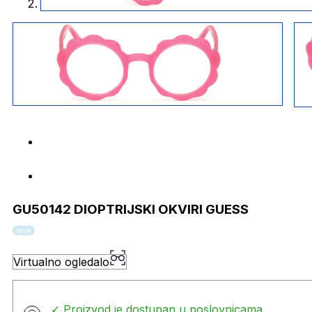
GU50142 DIOPTRIJSKI OKVIRI GUESS
dječje
Virtualno ogledalo
✓ Proizvod je dostupan u poslovnicama