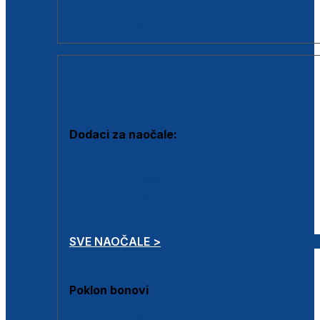
Dodaci za dioptrijske naočale
Poklon bonovi
DODACI
Dodaci za naočale:
Krpice za čišćenje
Kutijice za naočale
Sprejevi za čišćenje
Lančići za naočale
SVE NAOČALE >
Poklon bonovi
Poklon bonovi