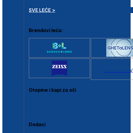
SVE LEĆE >
Brendovi leća:
SVI BRANDOV
Otopine i kapi za oči
Sve otopine za kontaktne leće
Sve kapi za oči
Dodaci