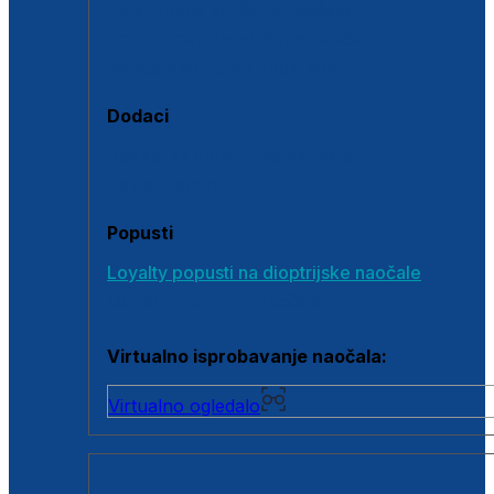
Polarizirane sunčane naočale
Fotokromatske sunčane naočale
Naočale s clip-on dodatkom
Dodaci
Dodaci za dioptrijske naočale
Poklon bonovi
Popusti
Loyalty popusti na dioptrijske naočale
Outlet dioptrijskih naočala
Virtualno isprobavanje naočala:
Virtualno ogledalo