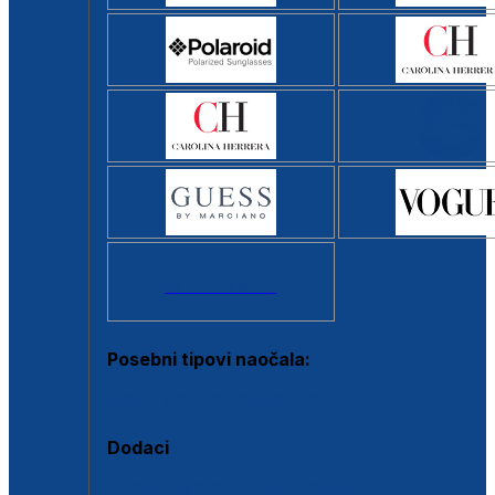
Svi brendovi >
Posebni tipovi naočala:
Okviri s clip-on dodatkom
Dodaci
Dodaci za dioptrijske naočale