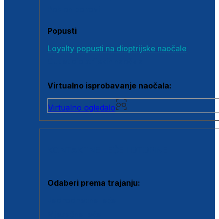
Poklon bonovi
Popusti
Loyalty popusti na dioptrijske naočale
Outlet dioptrijskih naočala
Virtualno isprobavanje naočala:
Virtualno ogledalo
KONTAKTNE LEĆE I OTOPINE
Odaberi prema trajanju:
Jednodnevne leće
Mjesečne leće