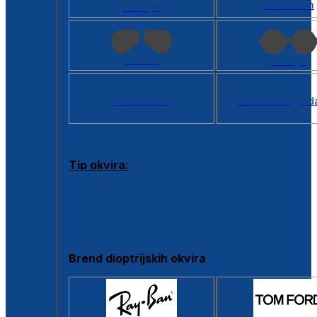
Kvadratan
Cat eye
Aviator
Okrugli
Svi oblici >
Virtualno ogled
Tip okvira:
Puni okvir
Clip-on
Poluokvir
Brend dioptrijskih okvira