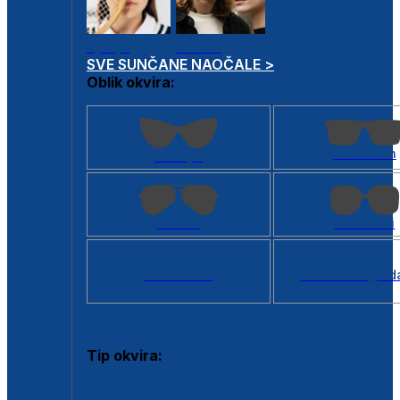
Dječje
Unisex
SVE SUNČANE NAOČALE >
Oblik okvira:
Kvadratan
Cat eye
Aviator
Četvrtasti
Svi oblici >
Virtualno ogled
Tip okvira:
Puni okvir