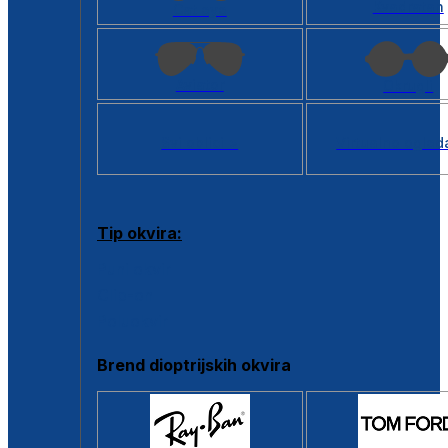
Kvadratan
Cat eye
Aviator
Okrugli
Svi oblici >
Virtualno ogled
Tip okvira:
Puni okvir
Clip-on
Poluokvir
Brend dioptrijskih okvira