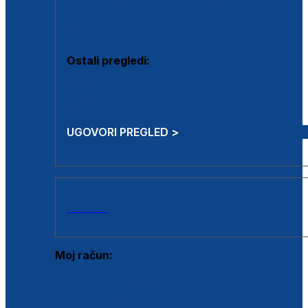
Estetska kirurgija i mali operativni zahvati
Aplikacija botoxa
Ostali pregledi:
Medicina rada
Sistematski pregled
UGOVORI PREGLED >
AKCIJE
Moj račun:
Prijava postojećeg korisnika
Registracija novog korisnika
Zaboravljena lozinka