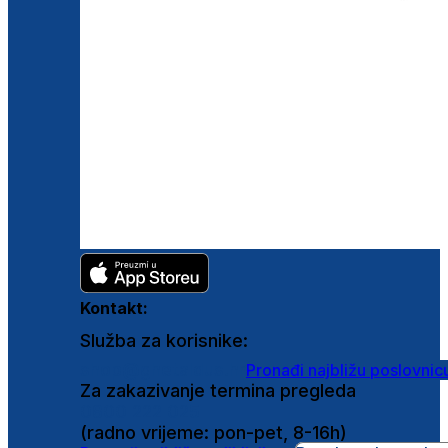
Kontakt:
Služba za korisnike:
shop@ghetaldus.hr
Pronađi najbližu poslovnic
Za zakazivanje termina pregleda
0800 222 025
(radno vrijeme: pon-pet, 8-16h)