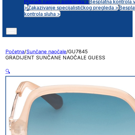
Pronađi najbližu polikliniku >
Besplatna kontrola 
>
Zakazivanje specijalističkog pregleda >
Bespla
Otvorena radna mjesta
kontrola sluha >
Početna
/
Sunčane naočale
/
GU7845
GRADIJENT SUNČANE NAOČALE GUESS
🔍