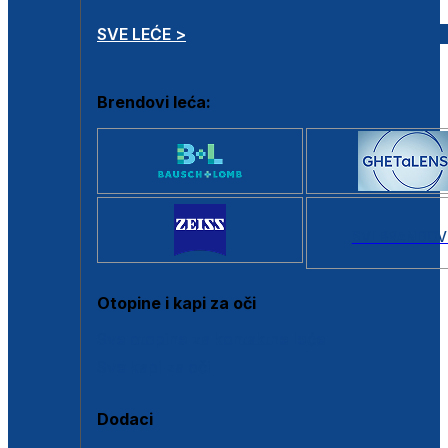
SVE LEĆE >
Brendovi leća:
SVI BRANDOV
Otopine i kapi za oči
Sve otopine za kontaktne leće
Sve kapi za oči
Dodaci