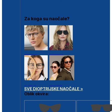
DIOPTRIJSKI OKVIRI
Za koga su naočale?
Muške
Ženske
Dječje
Unisex
SVE DIOPTRIJSKE NAOČALE >
Oblik okvira: