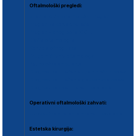
Oftalmološki pregledi:
Specijalistički oftalmološki pregled
Pregled za kontaktne leće
Pregled vidnog polja (OCT)
Dječja oftalmologija
Kontrola očnog tlaka
Drugo mišljenje oftalmologa
Retinološka ambulanta
Dijagnostika i liječenje upalnih očnih bolesti
Dijagnostika i liječenje glaukomske bolesti
Dijagnostika sive mrene ili katarakte
Operativni oftalmološki zahvati:
Ultrazvučna operacija mrene ili katarakta
Estetska kirurgija: