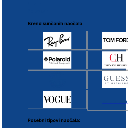
Clip-on
Poluokvir
Brend sunčanih naočala
Svi brendovi
Posebni tipovi naočala: