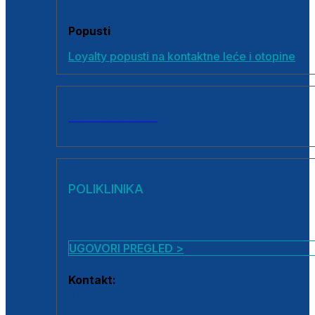
Popusti
Loyalty popusti na kontaktne leće i otopine
SVI PROIZVODI
POLIKLINIKA
UGOVORI PREGLED >
Kontakt:
0800 222 025