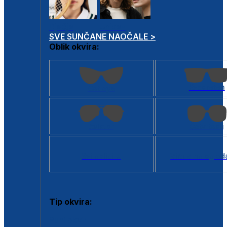
Dječje
Unisex
SVE SUNČANE NAOČALE >
Oblik okvira:
Kvadratan
Cat eye
Aviator
Četvrtasti
Svi oblici >
Virtualno ogled
Tip okvira:
Puni okvir