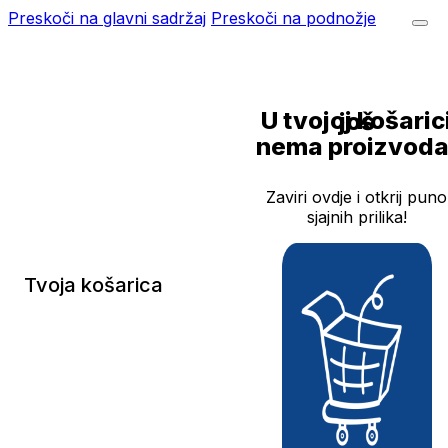
Preskoči na glavni sadržaj
Preskoči na podnožje
U tvojoj košarici još
nema proizvoda
Zaviri ovdje i otkrij puno
sjajnih prilika!
Tvoja košarica