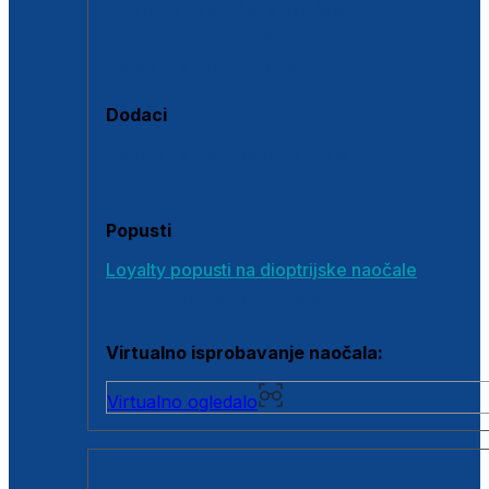
Polarizirane sunčane naočale
Fotokromatske sunčane naočale
Naočale s clip-on dodatkom
Dodaci
Dodaci za dioptrijske naočale
Poklon bonovi
Popusti
Loyalty popusti na dioptrijske naočale
Outlet dioptrijskih naočala
Virtualno isprobavanje naočala:
Virtualno ogledalo