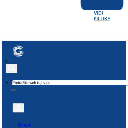
VIDI
PRILIKE
Traži
Prijava