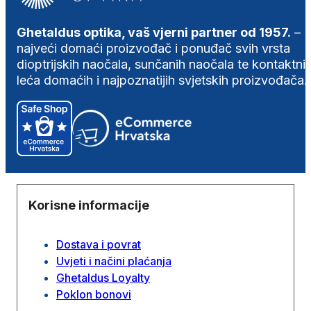
Ghetaldus optika, vaš vjerni partner od 1957.
–
najveći domaći proizvođač i ponuđač svih vrsta
dioptrijskih naočala, sunčanih naočala te kontaktni
leća domaćih i najpoznatijih svjetskih proizvođača.
Korisne informacije
Dostava i povrat
Uvjeti i načini plaćanja
Ghetaldus Loyalty
Poklon bonovi