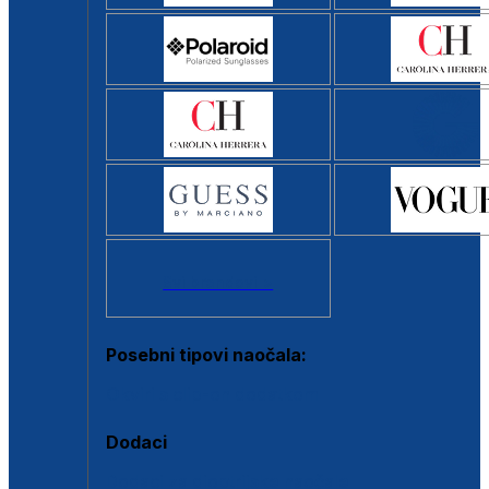
Svi brendovi >
Posebni tipovi naočala:
Okviri s clip-on dodatkom
Dodaci
Dodaci za dioptrijske naočale