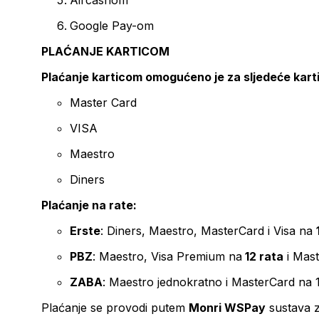
Aircashom
Google Pay-om
PLAĆANJE KARTICOM
Plaćanje karticom omogućeno je za sljedeće kart
Master Card
VISA
Maestro
Diners
Plaćanje na rate:
Erste
: Diners, Maestro, MasterCard i Visa na
PBZ
: Maestro, Visa Premium na
12 rata
i Mas
ZABA
: Maestro jednokratno i MasterCard na 
Plaćanje se provodi putem
Monri WSPay
sustava z