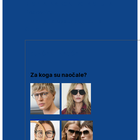
BESPLATNA KONTROLA SLUHA
Poslovnice
Proizvodi s loyalty popustima
Outlet
SUNČANE NAOČALE
Za koga su naočale?
Muške
Ženske