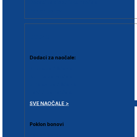
Dodaci za dioptrijske naočale
Poklon bonovi
DODACI
Dodaci za naočale:
Krpice za čišćenje
Kutijice za naočale
Sprejevi za čišćenje
Lančići za naočale
SVE NAOČALE >
Poklon bonovi
Poklon bonovi