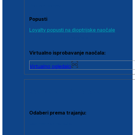
Poklon bonovi
Popusti
Loyalty popusti na dioptrijske naočale
Outlet dioptrijskih naočala
Virtualno isprobavanje naočala:
Virtualno ogledalo
KONTAKTNE LEĆE I OTOPINE
Odaberi prema trajanju:
Jednodnevne leće
Mjesečne leće