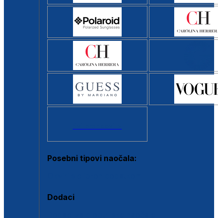
Svi brendovi >
Posebni tipovi naočala:
Okviri s clip-on dodatkom
Dodaci
Dodaci za dioptrijske naočale