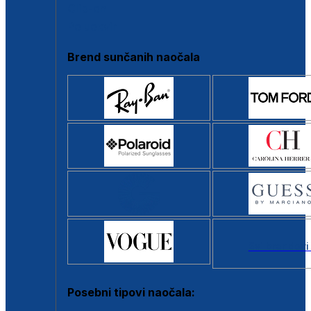
Clip-on
Poluokvir
Brend sunčanih naočala
Svi brendovi
Posebni tipovi naočala: