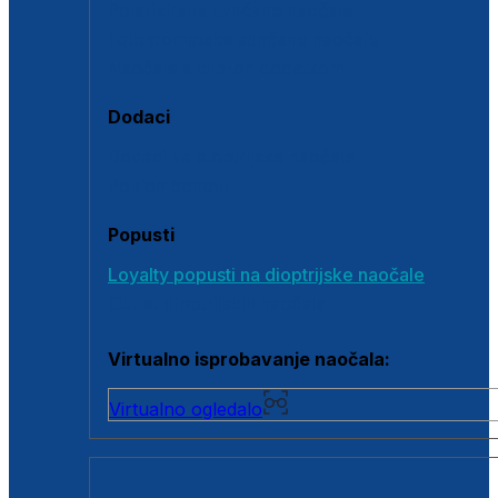
Polarizirane sunčane naočale
Fotokromatske sunčane naočale
Naočale s clip-on dodatkom
Dodaci
Dodaci za dioptrijske naočale
Poklon bonovi
Popusti
Loyalty popusti na dioptrijske naočale
Outlet dioptrijskih naočala
Virtualno isprobavanje naočala:
Virtualno ogledalo