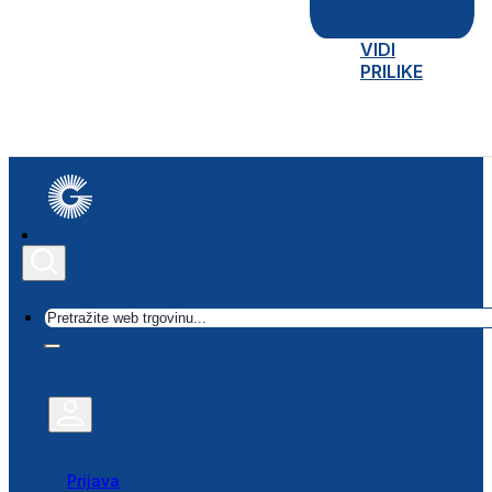
VIDI
PRILIKE
Traži
Prijava