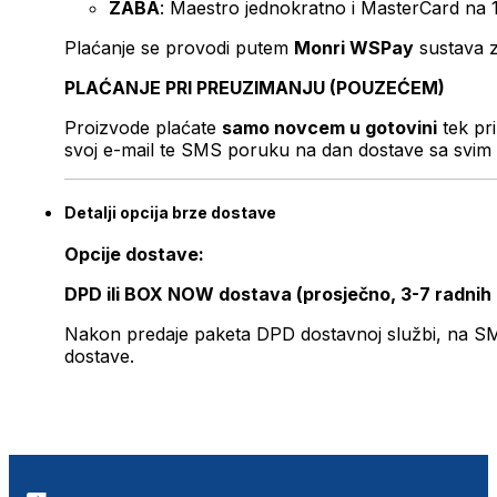
ZABA
: Maestro jednokratno i MasterCard na 
Plaćanje se provodi putem
Monri WSPay
sustava z
PLAĆANJE PRI PREUZIMANJU (POUZEĆEM)
Proizvode plaćate
samo novcem u gotovini
tek pr
svoj e-mail te SMS poruku na dan dostave sa svim 
Detalji opcija brze dostave
Opcije dostave:
DPD ili BOX NOW dostava (prosječno, 3-7 radnih
Nakon predaje paketa DPD dostavnoj službi, na SMS 
dostave.