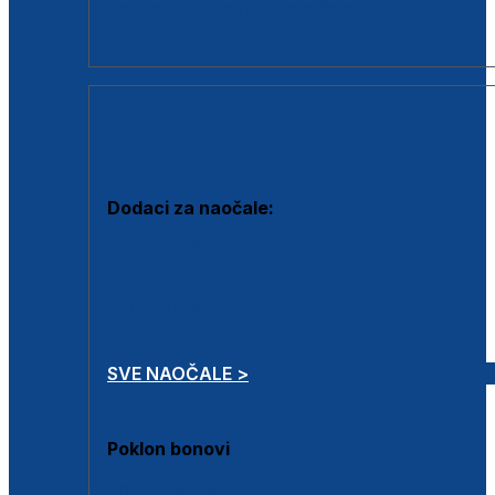
Dodaci za dioptrijske naočale
Poklon bonovi
DODACI
Dodaci za naočale:
Krpice za čišćenje
Kutijice za naočale
Sprejevi za čišćenje
Lančići za naočale
SVE NAOČALE >
Poklon bonovi
Poklon bonovi