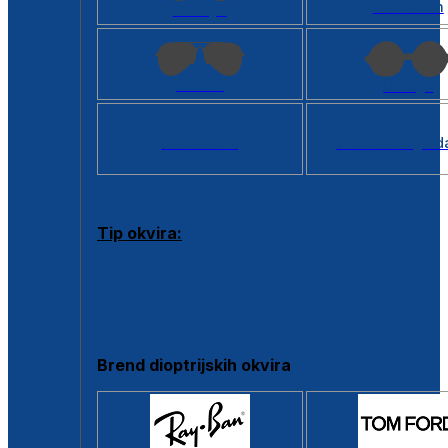
Kvadratan
Cat eye
Aviator
Okrugli
Svi oblici >
Virtualno ogled
Tip okvira:
Puni okvir
Clip-on
Poluokvir
Brend dioptrijskih okvira