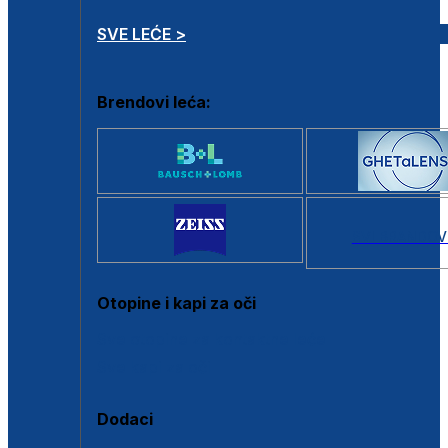
SVE LEĆE >
Brendovi leća:
SVI BRANDOV
Otopine i kapi za oči
Sve otopine za kontaktne leće
Sve kapi za oči
Dodaci