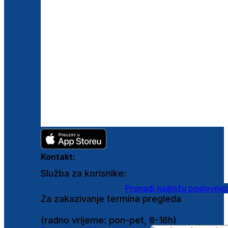
Kontakt:
Služba za korisnike:
shop@ghetaldus.hr
Pronađi najbližu poslovnic
Za zakazivanje termina pregleda
0800 222 025
(radno vrijeme: pon-pet, 8-16h)