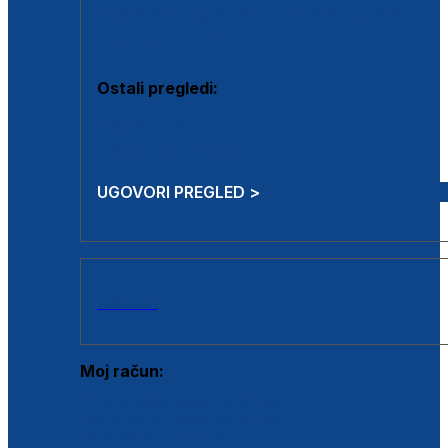
Estetska kirurgija i mali operativni zahvati
Aplikacija botoxa
Ostali pregledi:
Medicina rada
Sistematski pregled
UGOVORI PREGLED >
AKCIJE
Moj račun:
Prijava postojećeg korisnika
Registracija novog korisnika
Zaboravljena lozinka