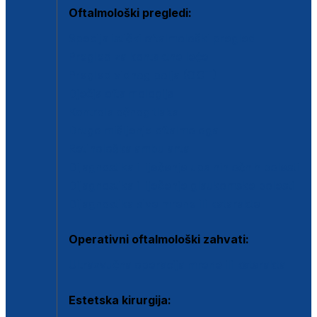
Oftalmološki pregledi:
Specijalistički oftalmološki pregled
Pregled za kontaktne leće
Pregled vidnog polja (OCT)
Dječja oftalmologija
Kontrola očnog tlaka
Drugo mišljenje oftalmologa
Retinološka ambulanta
Dijagnostika i liječenje upalnih očnih bolesti
Dijagnostika i liječenje glaukomske bolesti
Dijagnostika sive mrene ili katarakte
Operativni oftalmološki zahvati:
Ultrazvučna operacija mrene ili katarakta
Estetska kirurgija: