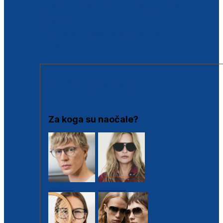
BESPLATNA KONTROLA SLUHA
Poslovnice
Proizvodi s loyalty popustima
Outlet
SUNČANE NAOČALE
Za koga su naočale?
Muške
Ženske