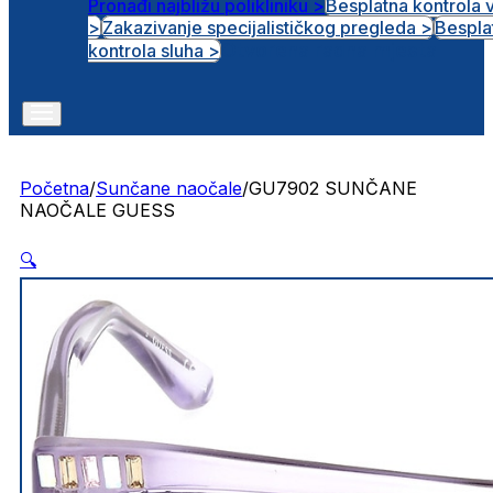
Pronađi najbližu polikliniku >
Besplatna kontrola 
>
Zakazivanje specijalističkog pregleda >
Bespla
Otvorena radna mjesta
kontrola sluha >
Početna
/
Sunčane naočale
/
GU7902 SUNČANE
NAOČALE GUESS
🔍