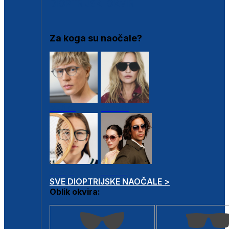
DIOPTRIJSKI OKVIRI
Za koga su naočale?
Muške
Ženske
Dječje
Unisex
SVE DIOPTRIJSKE NAOČALE >
Oblik okvira: