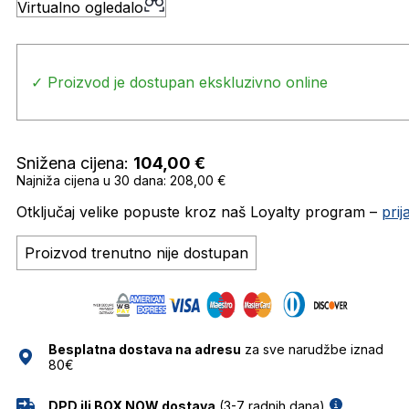
Virtualno ogledalo
✓ Proizvod je dostupan ekskluzivno online
Snižena cijena:
104,00
€
Najniža cijena u 30 dana: 208,00 €
Otključaj velike popuste kroz naš Loyalty program –
pri
Proizvod trenutno nije dostupan
Besplatna dostava na adresu
za sve narudžbe iznad
80€
DPD ili BOX NOW dostava
(3-7 radnih dana)