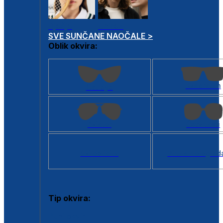
Dječje
Unisex
SVE SUNČANE NAOČALE >
Oblik okvira:
Kvadratan
Cat eye
Aviator
Četvrtasti
Svi oblici >
Virtualno ogled
Tip okvira:
Puni okvir