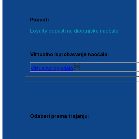
Poklon bonovi
Popusti
Loyalty popusti na dioptrijske naočale
Outlet dioptrijskih naočala
Virtualno isprobavanje naočala:
Virtualno ogledalo
KONTAKTNE LEĆE I OTOPINE
Odaberi prema trajanju:
Jednodnevne leće
Mjesečne leće