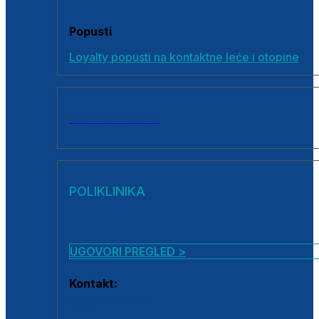
Popusti
Loyalty popusti na kontaktne leće i otopine
SVI PROIZVODI
POLIKLINIKA
UGOVORI PREGLED >
Kontakt:
0800 222 025