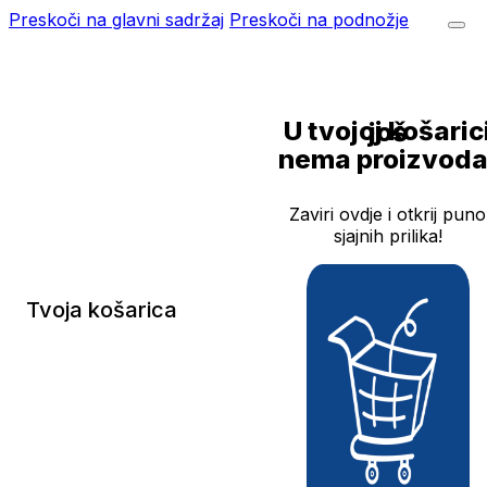
Preskoči na glavni sadržaj
Preskoči na podnožje
U tvojoj košarici još
nema proizvoda
Zaviri ovdje i otkrij puno
sjajnih prilika!
Tvoja košarica