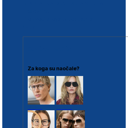
BESPLATNA KONTROLA SLUHA
Poslovnice
Proizvodi s loyalty popustima
Outlet
SUNČANE NAOČALE
Za koga su naočale?
Muške
Ženske