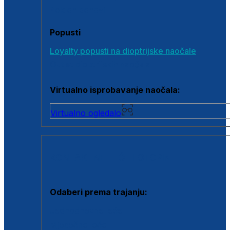
Poklon bonovi
Popusti
Loyalty popusti na dioptrijske naočale
Outlet dioptrijskih naočala
Virtualno isprobavanje naočala:
Virtualno ogledalo
KONTAKTNE LEĆE I OTOPINE
Odaberi prema trajanju:
Jednodnevne leće
Mjesečne leće