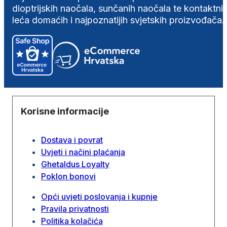
dioptrijskih naočala, sunčanih naočala te kontaktni
leća domaćih i najpoznatijih svjetskih proizvođača.
Korisne informacije
Dostava i povrat
Uvjeti i načini plaćanja
Ghetaldus Loyalty
Poklon bonovi
Opći uvjeti poslovanja i kupnje
Pravila privatnosti
Politika kolačića