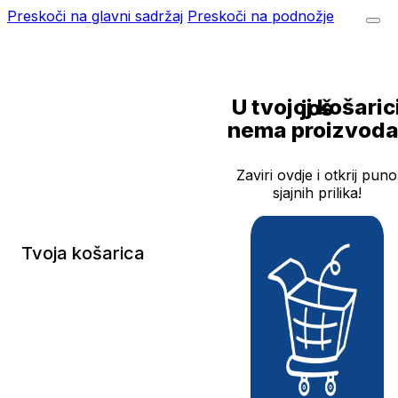
Preskoči na glavni sadržaj
Preskoči na podnožje
U tvojoj košarici još
nema proizvoda
Zaviri ovdje i otkrij puno
sjajnih prilika!
Tvoja košarica