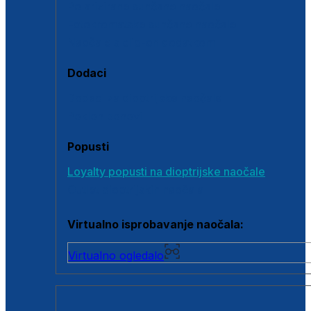
Polarizirane sunčane naočale
Fotokromatske sunčane naočale
Naočale s clip-on dodatkom
Dodaci
Dodaci za dioptrijske naočale
Poklon bonovi
Popusti
Loyalty popusti na dioptrijske naočale
Outlet dioptrijskih naočala
Virtualno isprobavanje naočala:
Virtualno ogledalo