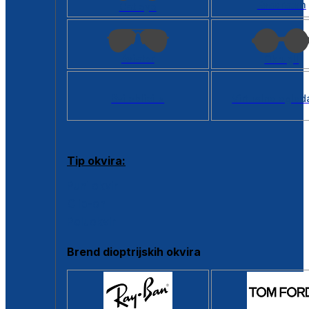
Kvadratan
Cat eye
Aviator
Okrugli
Svi oblici >
Virtualno ogled
Tip okvira:
Puni okvir
Clip-on
Poluokvir
Brend dioptrijskih okvira