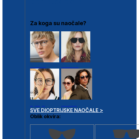
DIOPTRIJSKI OKVIRI
Za koga su naočale?
Muške
Ženske
Dječje
Unisex
SVE DIOPTRIJSKE NAOČALE >
Oblik okvira: