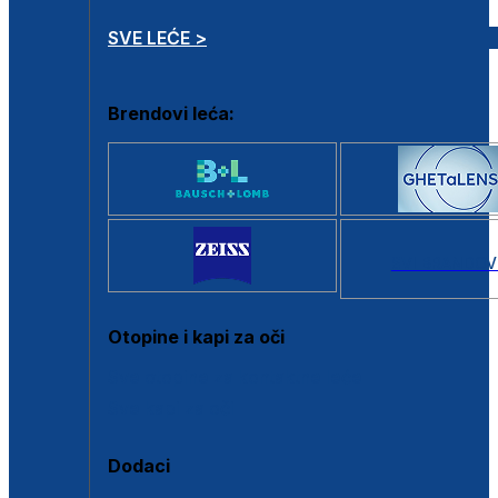
SVE LEĆE >
Brendovi leća:
SVI BRANDOV
Otopine i kapi za oči
Sve otopine za kontaktne leće
Sve kapi za oči
Dodaci