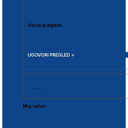
Estetska kirurgija i mali operativni zahvati
Aplikacija botoxa
Ostali pregledi:
Medicina rada
Sistematski pregled
UGOVORI PREGLED >
AKCIJE
Moj račun:
Prijava postojećeg korisnika
Registracija novog korisnika
Zaboravljena lozinka