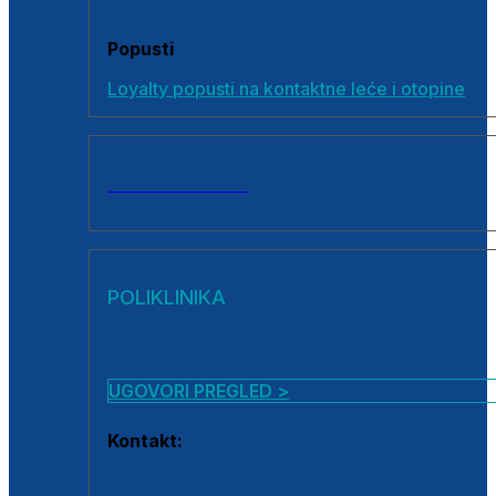
Popusti
Loyalty popusti na kontaktne leće i otopine
SVI PROIZVODI
POLIKLINIKA
UGOVORI PREGLED >
Kontakt:
0800 222 025