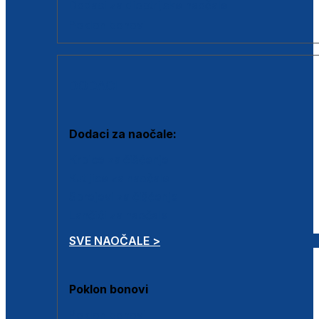
Dodaci za dioptrijske naočale
Poklon bonovi
DODACI
Dodaci za naočale:
Krpice za čišćenje
Kutijice za naočale
Sprejevi za čišćenje
Lančići za naočale
SVE NAOČALE >
Poklon bonovi
Poklon bonovi