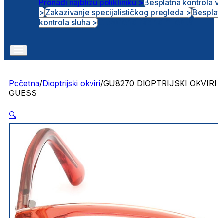
Pronađi najbližu polikliniku >
Besplatna kontrola 
>
Zakazivanje specijalističkog pregleda >
Bespla
Otvorena radna mjesta
kontrola sluha >
Početna
/
Dioptrijski okviri
/
GU8270 DIOPTRIJSKI OKVIRI
GUESS
🔍