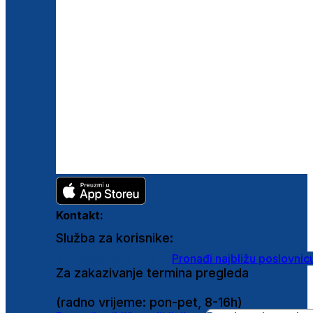
Kontakt:
Služba za korisnike:
shop@ghetaldus.hr
Pronađi najbližu poslovnic
Za zakazivanje termina pregleda
0800 222 025
(radno vrijeme: pon-pet, 8-16h)