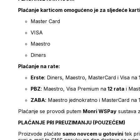
Plaćanje karticom omogućeno je za sljedeće kart
Master Card
VISA
Maestro
Diners
Plaćanje na rate:
Erste
: Diners, Maestro, MasterCard i Visa na
PBZ
: Maestro, Visa Premium na
12 rata
i Mas
ZABA
: Maestro jednokratno i MasterCard na 
Plaćanje se provodi putem
Monri WSPay
sustava z
PLAĆANJE PRI PREUZIMANJU (POUZEĆEM)
Proizvode plaćate
samo novcem u gotovini
tek pr