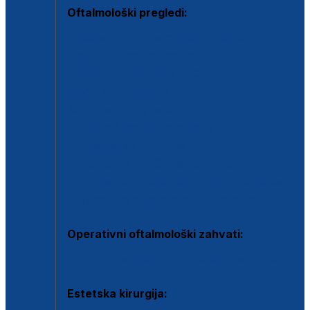
Oftalmološki pregledi:
Specijalistički oftalmološki pregled
Pregled za kontaktne leće
Pregled vidnog polja (OCT)
Dječja oftalmologija
Kontrola očnog tlaka
Drugo mišljenje oftalmologa
Retinološka ambulanta
Dijagnostika i liječenje upalnih očnih bolesti
Dijagnostika i liječenje glaukomske bolesti
Dijagnostika sive mrene ili katarakte
Operativni oftalmološki zahvati:
Ultrazvučna operacija mrene ili katarakta
Estetska kirurgija: