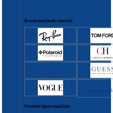
Clip-on
Poluokvir
Brend sunčanih naočala
Svi brendovi
Posebni tipovi naočala: