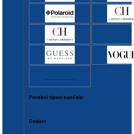
Svi brendovi >
Posebni tipovi naočala:
Okviri s clip-on dodatkom
Dodaci
Dodaci za dioptrijske naočale