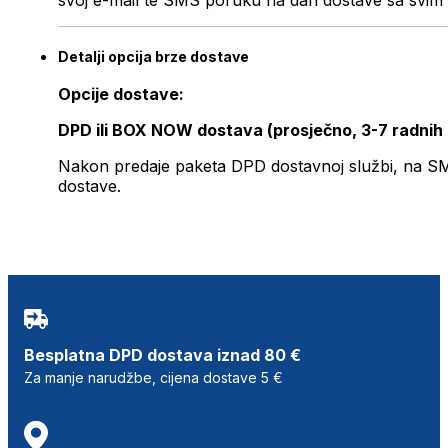
svoj e-mail te SMS poruku na dan dostave sa svim 
Detalji opcija brze dostave
Opcije dostave:
DPD ili BOX NOW dostava (prosječno, 3-7 radnih
Nakon predaje paketa DPD dostavnoj službi, na SMS 
dostave.
Besplatna DPD dostava iznad 80 €
Za manje narudžbe, cijena dostave 5 €