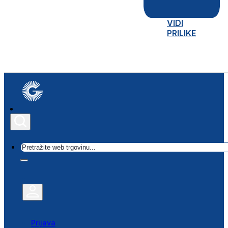
VIDI
PRILIKE
Traži
Prijava