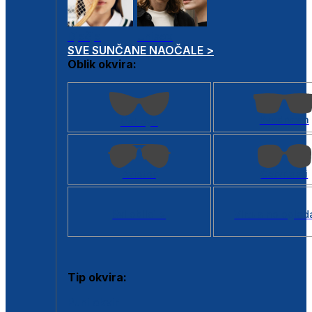
Dječje
Unisex
SVE SUNČANE NAOČALE >
Oblik okvira:
Kvadratan
Cat eye
Aviator
Četvrtasti
Svi oblici >
Virtualno ogled
Tip okvira:
Puni okvir