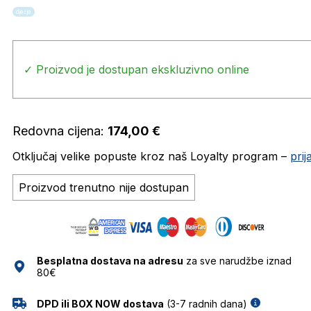
dječje
✓ Proizvod je dostupan ekskluzivno online
Redovna cijena:
174,00
€
Otključaj velike popuste kroz naš Loyalty program –
pri
Proizvod trenutno nije dostupan
Besplatna dostava na adresu
za sve narudžbe iznad
80€
DPD ili BOX NOW dostava
(3-7 radnih dana)