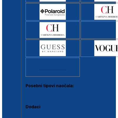
Svi brendovi >
Posebni tipovi naočala:
Okviri s clip-on dodatkom
Dodaci
Dodaci za dioptrijske naočale