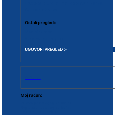
Estetska kirurgija i mali operativni zahvati
Aplikacija botoxa
Ostali pregledi:
Medicina rada
Sistematski pregled
UGOVORI PREGLED >
AKCIJE
Moj račun:
Prijava postojećeg korisnika
Registracija novog korisnika
Zaboravljena lozinka