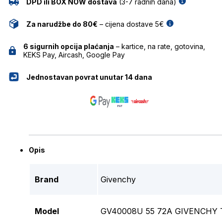
DPD ili BOX NOW dostava
(3-7 radnih dana)
Za narudžbe do 80€
– cijena dostave 5€
6 sigurnih opcija plaćanja
– kartice, na rate, gotovina,
KEKS Pay, Aircash, Google Pay
Jednostavan povrat unutar 14 dana
Opis
Brand
Givenchy
Model
GV40008U 55 72A GIVENCHY