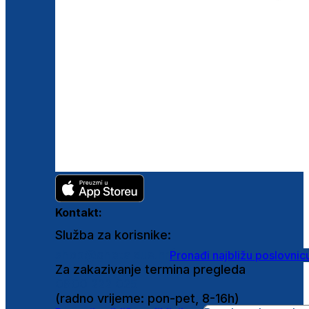
Kontakt:
Služba za korisnike:
shop@ghetaldus.hr
Pronađi najbližu poslovnic
Za zakazivanje termina pregleda
0800 222 025
(radno vrijeme: pon-pet, 8-16h)