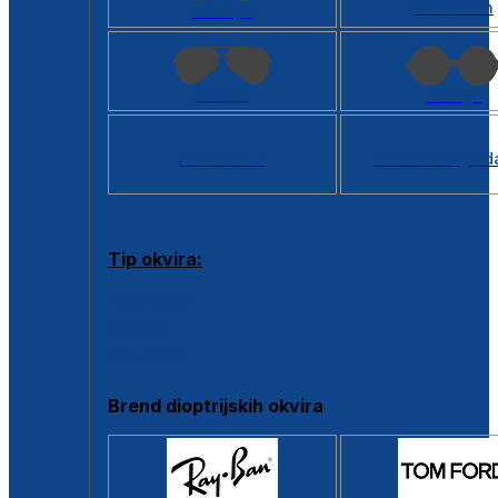
Kvadratan
Cat eye
Aviator
Okrugli
Svi oblici >
Virtualno ogled
Tip okvira:
Puni okvir
Clip-on
Poluokvir
Brend dioptrijskih okvira