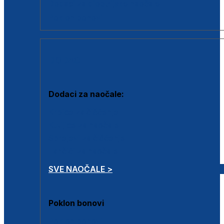
Dodaci za dioptrijske naočale
Poklon bonovi
DODACI
Dodaci za naočale:
Krpice za čišćenje
Kutijice za naočale
Sprejevi za čišćenje
Lančići za naočale
SVE NAOČALE >
Poklon bonovi
Poklon bonovi