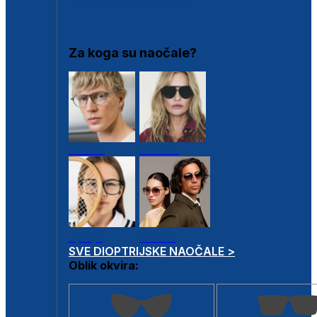
DIOPTRIJSKI OKVIRI
Za koga su naočale?
Muške
Ženske
Dječje
Unisex
SVE DIOPTRIJSKE NAOČALE >
Oblik okvira: