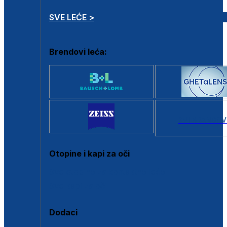
SVE LEĆE >
Brendovi leća:
SVI BRANDOV
Otopine i kapi za oči
Sve otopine za kontaktne leće
Sve kapi za oči
Dodaci