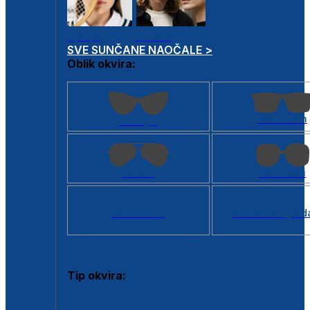
Dječje
Unisex
SVE SUNČANE NAOČALE >
Oblik okvira:
Kvadratan
Cat eye
Aviator
Četvrtasti
Svi oblici >
Virtualno ogled
Tip okvira:
Puni okvir