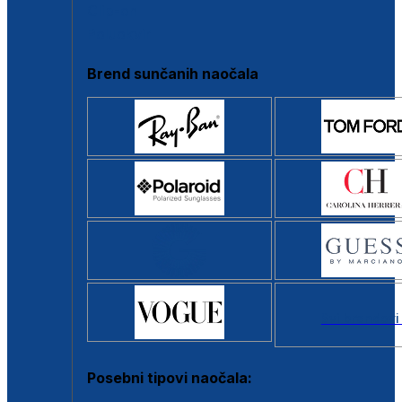
Clip-on
Poluokvir
Brend sunčanih naočala
Svi brendovi
Posebni tipovi naočala: