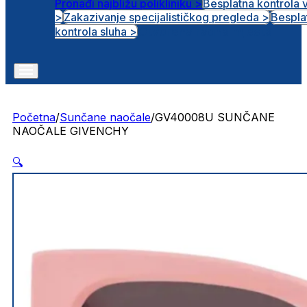
Pronađi najbližu polikliniku >
Besplatna kontrola 
>
Zakazivanje specijalističkog pregleda >
Bespla
Otvorena radna mjesta
kontrola sluha >
Početna
/
Sunčane naočale
/
GV40008U SUNČANE
NAOČALE GIVENCHY
🔍