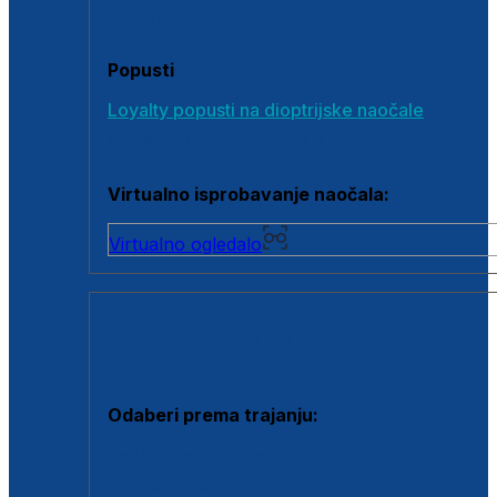
Poklon bonovi
Popusti
Loyalty popusti na dioptrijske naočale
Outlet dioptrijskih naočala
Virtualno isprobavanje naočala:
Virtualno ogledalo
KONTAKTNE LEĆE I OTOPINE
Odaberi prema trajanju:
Jednodnevne leće
Mjesečne leće