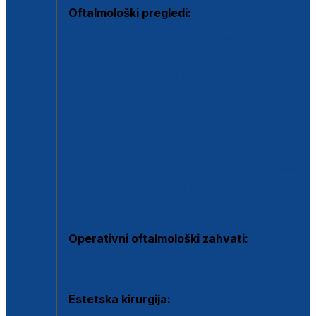
Oftalmološki pregledi:
Specijalistički oftalmološki pregled
Pregled za kontaktne leće
Pregled vidnog polja (OCT)
Dječja oftalmologija
Kontrola očnog tlaka
Drugo mišljenje oftalmologa
Retinološka ambulanta
Dijagnostika i liječenje upalnih očnih bolesti
Dijagnostika i liječenje glaukomske bolesti
Dijagnostika sive mrene ili katarakte
Operativni oftalmološki zahvati:
Ultrazvučna operacija mrene ili katarakta
Estetska kirurgija: