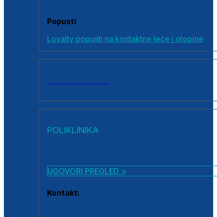
Popusti
Loyalty popusti na kontaktne leće i otopine
SVI PROIZVODI
POLIKLINIKA
UGOVORI PREGLED >
Kontakt:
0800 222 025