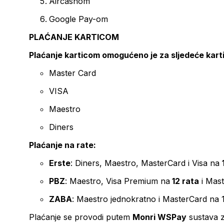
Aircashom
Google Pay-om
PLAĆANJE KARTICOM
Plaćanje karticom omogućeno je za sljedeće kart
Master Card
VISA
Maestro
Diners
Plaćanje na rate:
Erste
: Diners, Maestro, MasterCard i Visa na
PBZ
: Maestro, Visa Premium na
12 rata
i Mas
ZABA
: Maestro jednokratno i MasterCard na 
Plaćanje se provodi putem
Monri WSPay
sustava z