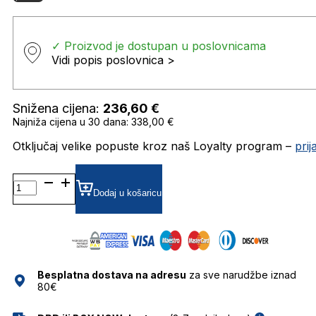
✓ Proizvod je dostupan u poslovnicama
Vidi popis poslovnica >
Snižena cijena:
236,60
€
Najniža cijena u 30 dana: 338,00 €
Otključaj velike popuste kroz naš Loyalty program –
pri
GV40008U SUNČANE
NAOČALE
Dodaj u košaricu
GIVENCHY
količina
Besplatna dostava na adresu
za sve narudžbe iznad
80€