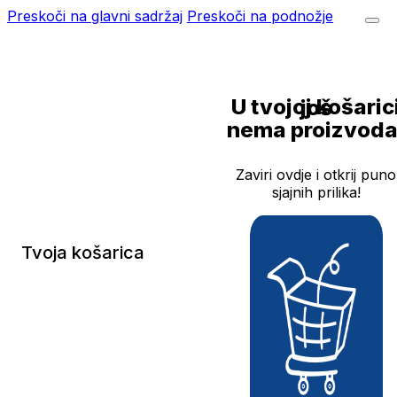
Preskoči na glavni sadržaj
Preskoči na podnožje
U tvojoj košarici još
nema proizvoda
Zaviri ovdje i otkrij puno
sjajnih prilika!
Tvoja košarica