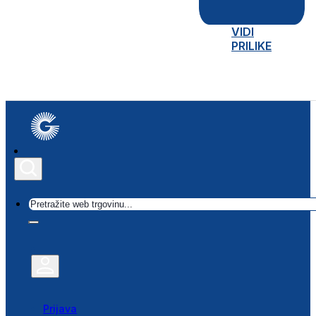
VIDI
PRILIKE
Traži
Prijava