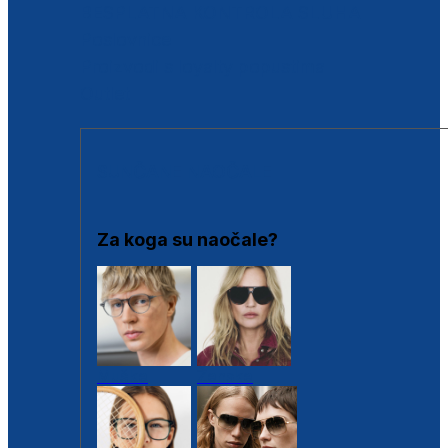
BESPLATNA KONTROLA SLUHA
Poslovnice
Proizvodi s loyalty popustima
Outlet
SUNČANE NAOČALE
Za koga su naočale?
Muške
Ženske