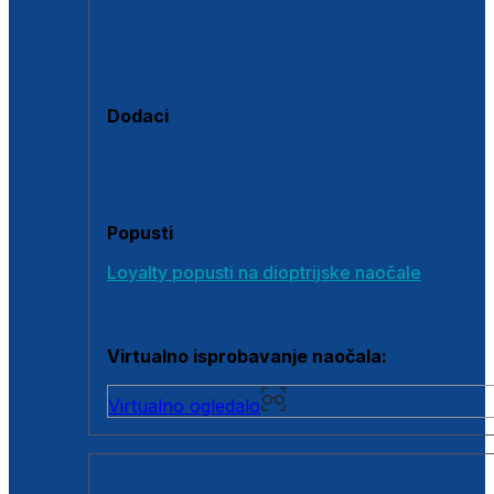
Polarizirane sunčane naočale
Fotokromatske sunčane naočale
Naočale s clip-on dodatkom
Dodaci
Dodaci za dioptrijske naočale
Poklon bonovi
Popusti
Loyalty popusti na dioptrijske naočale
Outlet dioptrijskih naočala
Virtualno isprobavanje naočala:
Virtualno ogledalo