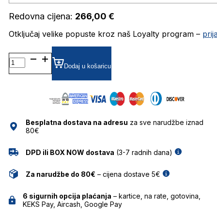
Redovna cijena:
266,00
€
Otključaj velike popuste kroz naš Loyalty program –
pri
HER0231 DIOPTRIJSKI
OKVIRI
Dodaj u košaricu
CAROLINA
HERRERA
količina
Besplatna dostava na adresu
za sve narudžbe iznad
80€
DPD ili BOX NOW dostava
(3-7 radnih dana)
Za narudžbe do 80€
– cijena dostave 5€
6 sigurnih opcija plaćanja
– kartice, na rate, gotovina,
KEKS Pay, Aircash, Google Pay