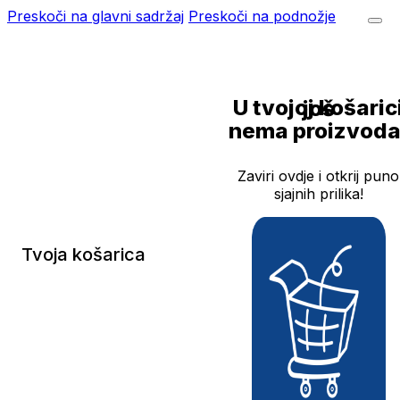
Preskoči na glavni sadržaj
Preskoči na podnožje
U tvojoj košarici još
nema proizvoda
Zaviri ovdje i otkrij puno
sjajnih prilika!
Tvoja košarica