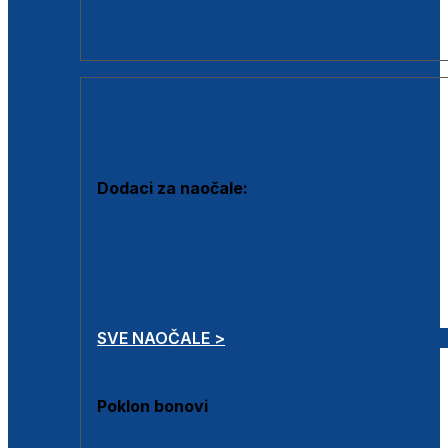
Dodaci za dioptrijske naočale
Poklon bonovi
DODACI
Dodaci za naočale:
Krpice za čišćenje
Kutijice za naočale
Sprejevi za čišćenje
Lančići za naočale
SVE NAOČALE >
Poklon bonovi
Poklon bonovi