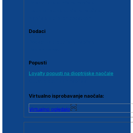
Polarizirane sunčane naočale
Fotokromatske sunčane naočale
Naočale s clip-on dodatkom
Dodaci
Dodaci za dioptrijske naočale
Poklon bonovi
Popusti
Loyalty popusti na dioptrijske naočale
Outlet dioptrijskih naočala
Virtualno isprobavanje naočala:
Virtualno ogledalo