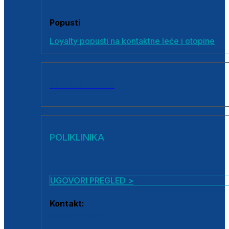
Popusti
Loyalty popusti na kontaktne leće i otopine
SVI PROIZVODI
POLIKLINIKA
UGOVORI PREGLED >
Kontakt:
0800 222 025