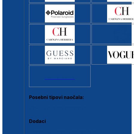
Svi brendovi >
Posebni tipovi naočala:
Okviri s clip-on dodatkom
Dodaci
Dodaci za dioptrijske naočale