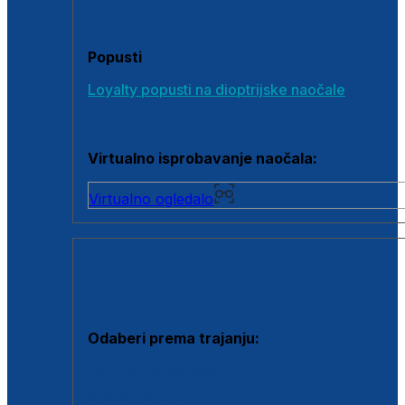
Poklon bonovi
Popusti
Loyalty popusti na dioptrijske naočale
Outlet dioptrijskih naočala
Virtualno isprobavanje naočala:
Virtualno ogledalo
KONTAKTNE LEĆE I OTOPINE
Odaberi prema trajanju:
Jednodnevne leće
Mjesečne leće