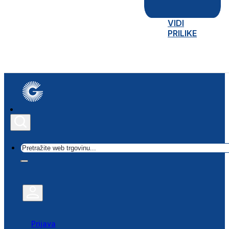
VIDI
PRILIKE
Traži
Prijava