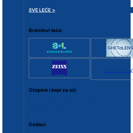
SVE LEĆE >
Brendovi leća:
SVI BRANDOV
Otopine i kapi za oči
Sve otopine za kontaktne leće
Sve kapi za oči
Dodaci