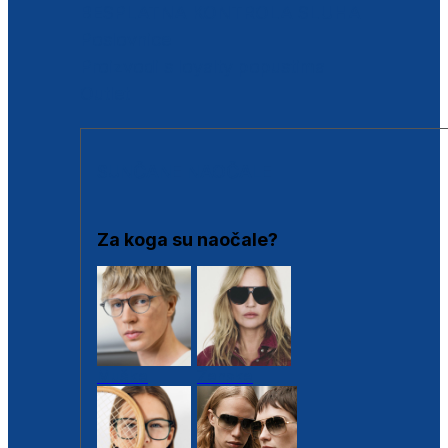
BESPLATNA KONTROLA SLUHA
Poslovnice
Proizvodi s loyalty popustima
Outlet
SUNČANE NAOČALE
Za koga su naočale?
Muške
Ženske