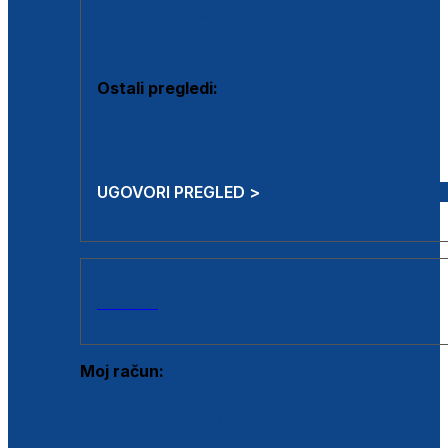
Estetska kirurgija i mali operativni zahvati
Aplikacija botoxa
Ostali pregledi:
Medicina rada
Sistematski pregled
UGOVORI PREGLED >
AKCIJE
Moj račun:
Prijava postojećeg korisnika
Registracija novog korisnika
Zaboravljena lozinka