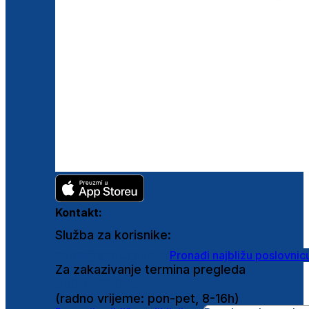
Kontakt:
Služba za korisnike:
shop@ghetaldus.hr
Pronađi najbližu poslovnic
Za zakazivanje termina pregleda
0800 222 025
(radno vrijeme: pon-pet, 8-16h)