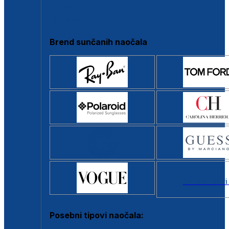
Clip-on
Poluokvir
Brend sunčanih naočala
Svi brendovi
Posebni tipovi naočala: