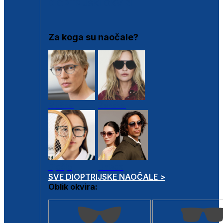
DIOPTRIJSKI OKVIRI
Za koga su naočale?
Muške
Ženske
Dječje
Unisex
SVE DIOPTRIJSKE NAOČALE >
Oblik okvira: