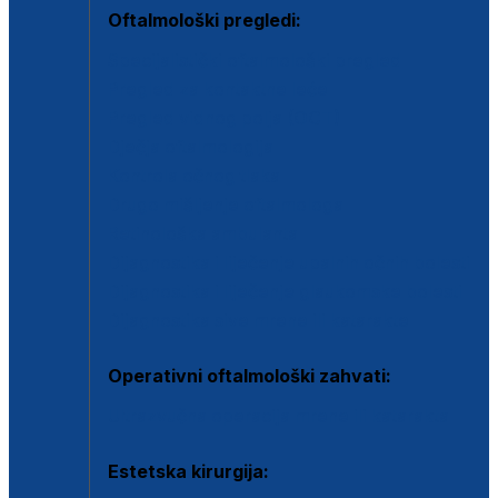
Oftalmološki pregledi:
Specijalistički oftalmološki pregled
Pregled za kontaktne leće
Pregled vidnog polja (OCT)
Dječja oftalmologija
Kontrola očnog tlaka
Drugo mišljenje oftalmologa
Retinološka ambulanta
Dijagnostika i liječenje upalnih očnih bolesti
Dijagnostika i liječenje glaukomske bolesti
Dijagnostika sive mrene ili katarakte
Operativni oftalmološki zahvati:
Ultrazvučna operacija mrene ili katarakta
Estetska kirurgija: