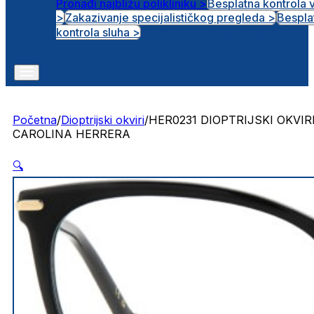
Pronađi najbližu polikliniku >
Besplatna kontrola 
>
Zakazivanje specijalističkog pregleda >
Bespla
Otvorena radna mjesta
kontrola sluha >
Početna
/
Dioptrijski okviri
/
HER0231 DIOPTRIJSKI OKVIR
CAROLINA HERRERA
🔍