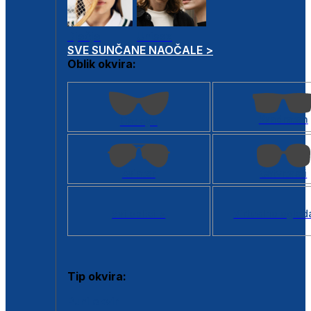
Dječje
Unisex
SVE SUNČANE NAOČALE >
Oblik okvira:
Kvadratan
Cat eye
Aviator
Četvrtasti
Svi oblici >
Virtualno ogled
Tip okvira:
Puni okvir