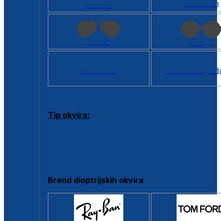
Kvadratan
Cat eye
Aviator
Okrugli
Svi oblici >
Virtualno ogled
Tip okvira:
Puni okvir
Clip-on
Poluokvir
Brend dioptrijskih okvira