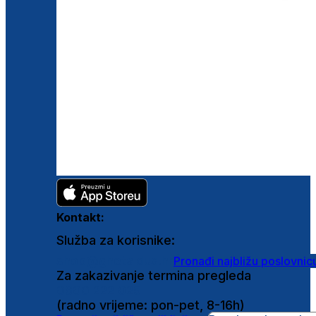
Kontakt:
Služba za korisnike:
shop@ghetaldus.hr
Pronađi najbližu poslovnic
Za zakazivanje termina pregleda
0800 222 025
(radno vrijeme: pon-pet, 8-16h)