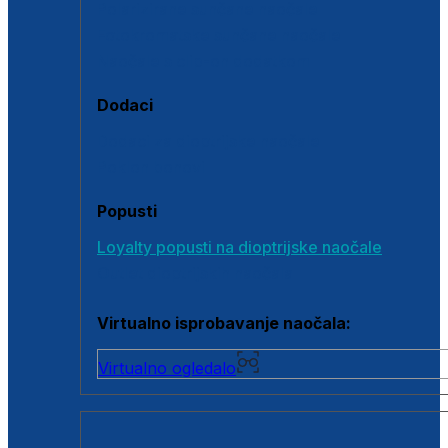
Polarizirane sunčane naočale
Fotokromatske sunčane naočale
Naočale s clip-on dodatkom
Dodaci
Dodaci za dioptrijske naočale
Poklon bonovi
Popusti
Loyalty popusti na dioptrijske naočale
Outlet dioptrijskih naočala
Virtualno isprobavanje naočala:
Virtualno ogledalo