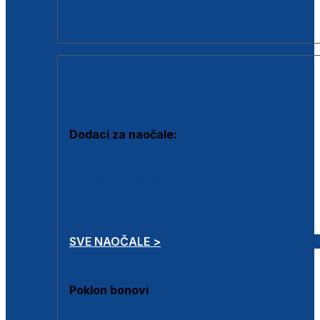
Dodaci za dioptrijske naočale
Poklon bonovi
DODACI
Dodaci za naočale:
Krpice za čišćenje
Kutijice za naočale
Sprejevi za čišćenje
Lančići za naočale
SVE NAOČALE >
Poklon bonovi
Poklon bonovi