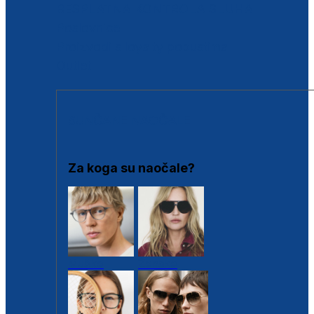
BESPLATNA KONTROLA SLUHA
Poslovnice
Proizvodi s loyalty popustima
Outlet
SUNČANE NAOČALE
Za koga su naočale?
Muške
Ženske