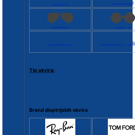
Kvadratan
Cat eye
Aviator
Okrugli
Svi oblici >
Virtualno ogled
Tip okvira:
Puni okvir
Clip-on
Poluokvir
Brend dioptrijskih okvira