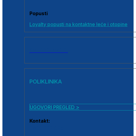
Popusti
Loyalty popusti na kontaktne leće i otopine
SVI PROIZVODI
POLIKLINIKA
UGOVORI PREGLED >
Kontakt:
0800 222 025