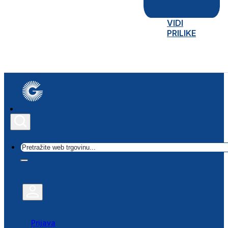
VIDI
PRILIKE
Traži
Prijava