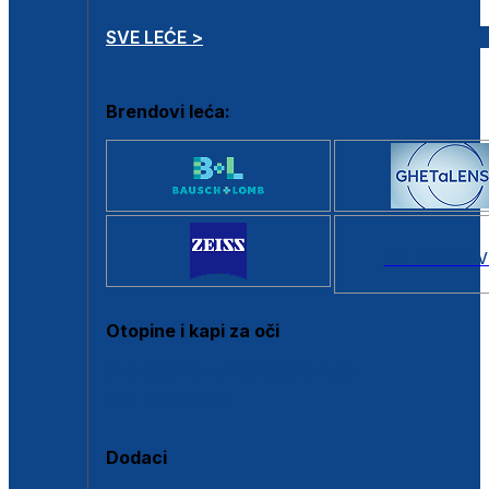
SVE LEĆE >
Brendovi leća:
SVI BRANDOV
Otopine i kapi za oči
Sve otopine za kontaktne leće
Sve kapi za oči
Dodaci