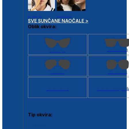
Dječje
Unisex
SVE SUNČANE NAOČALE >
Oblik okvira:
Kvadratan
Cat eye
Aviator
Četvrtasti
Svi oblici >
Virtualno ogled
Tip okvira:
Puni okvir