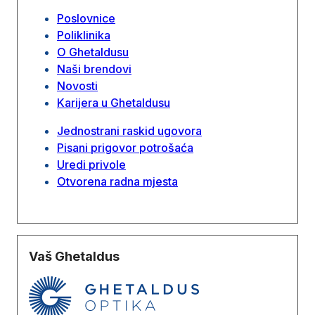
Poslovnice
Poliklinika
O Ghetaldusu
Naši brendovi
Novosti
Karijera u Ghetaldusu
Jednostrani raskid ugovora
Pisani prigovor potrošaća
Uredi privole
Otvorena radna mjesta
Vaš Ghetaldus