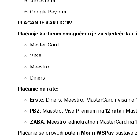
Aircashom
Google Pay-om
PLAĆANJE KARTICOM
Plaćanje karticom omogućeno je za sljedeće kart
Master Card
VISA
Maestro
Diners
Plaćanje na rate:
Erste
: Diners, Maestro, MasterCard i Visa na
PBZ
: Maestro, Visa Premium na
12 rata
i Mas
ZABA
: Maestro jednokratno i MasterCard na 
Plaćanje se provodi putem
Monri WSPay
sustava z