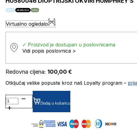
HU580046 DIOPTRIJSKI OKVIRI HUMPHREY’S
dječje
ekskluziva
novo
Virtualno ogledalo
✓ Proizvod je dostupan u poslovnicama
Vidi popis poslovnica >
Redovna cijena:
100,00
€
Otključaj velike popuste kroz naš Loyalty program –
pri
HU580046 DIOPTRIJSKI
OKVIRI
Dodaj u košaricu
HUMPHREY'S
količina