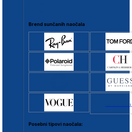
Clip-on
Poluokvir
Brend sunčanih naočala
Svi brendovi
Posebni tipovi naočala: