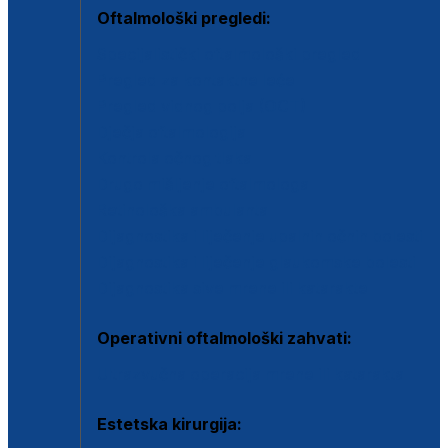
Oftalmološki pregledi:
Specijalistički oftalmološki pregled
Pregled za kontaktne leće
Pregled vidnog polja (OCT)
Dječja oftalmologija
Kontrola očnog tlaka
Drugo mišljenje oftalmologa
Retinološka ambulanta
Dijagnostika i liječenje upalnih očnih bolesti
Dijagnostika i liječenje glaukomske bolesti
Dijagnostika sive mrene ili katarakte
Operativni oftalmološki zahvati:
Ultrazvučna operacija mrene ili katarakta
Estetska kirurgija: