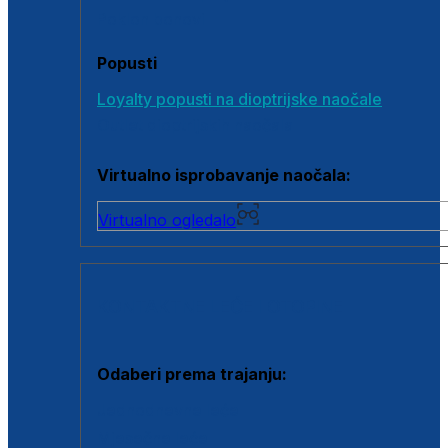
Poklon bonovi
Popusti
Loyalty popusti na dioptrijske naočale
Outlet dioptrijskih naočala
Virtualno isprobavanje naočala:
Virtualno ogledalo
KONTAKTNE LEĆE I OTOPINE
Odaberi prema trajanju:
Jednodnevne leće
Mjesečne leće