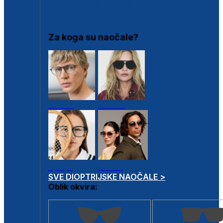
DIOPTRIJSKI OKVIRI
Za koga su naočale?
Muške
Ženske
Dječje
Unisex
SVE DIOPTRIJSKE NAOČALE >
Oblik okvira: