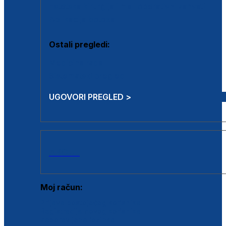
Estetska kirurgija i mali operativni zahvati
Aplikacija botoxa
Ostali pregledi:
Medicina rada
Sistematski pregled
UGOVORI PREGLED >
AKCIJE
Moj račun:
Prijava postojećeg korisnika
Registracija novog korisnika
Zaboravljena lozinka