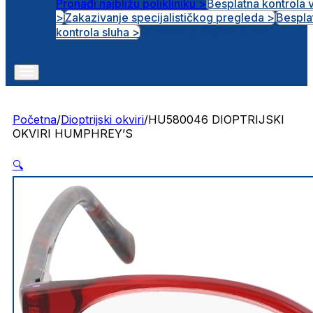
Pronađi najbližu polikliniku >
Besplatna kontrola 
>
Zakazivanje specijalističkog pregleda >
Bespla
Otvorena radna mjesta
kontrola sluha >
Početna
/
Dioptrijski okviri
/
HU580046 DIOPTRIJSKI
OKVIRI HUMPHREY’S
🔍