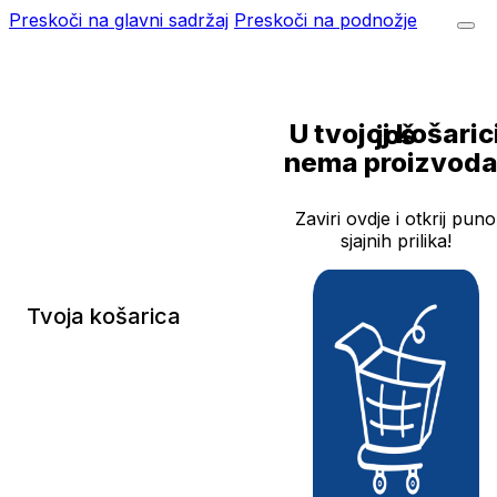
Preskoči na glavni sadržaj
Preskoči na podnožje
U tvojoj košarici još
nema proizvoda
Zaviri ovdje i otkrij puno
sjajnih prilika!
Tvoja košarica