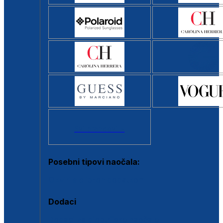
Svi brendovi >
Posebni tipovi naočala:
Okviri s clip-on dodatkom
Dodaci
Dodaci za dioptrijske naočale