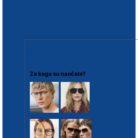
BESPLATNA KONTROLA SLUHA
Poslovnice
Proizvodi s loyalty popustima
Outlet
SUNČANE NAOČALE
Za koga su naočale?
Muške
Ženske