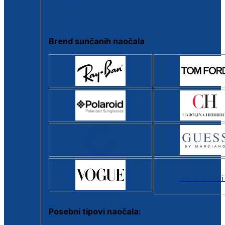
Clip-on
Poluokvir
Brend sunčanih naočala
Svi brendovi
Posebni tipovi naočala: