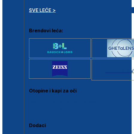
SVE LEĆE >
Brendovi leća:
SVI BRANDOV
Otopine i kapi za oči
Sve otopine za kontaktne leće
Sve kapi za oči
Dodaci