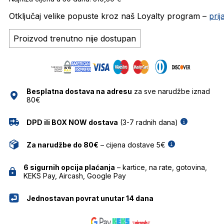
Otključaj velike popuste kroz naš Loyalty program –
pri
Proizvod trenutno nije dostupan
Besplatna dostava na adresu
za sve narudžbe iznad
80€
DPD ili BOX NOW dostava
(3-7 radnih dana)
Za narudžbe do 80€
– cijena dostave 5€
6 sigurnih opcija plaćanja
– kartice, na rate, gotovina,
KEKS Pay, Aircash, Google Pay
Jednostavan povrat unutar 14 dana