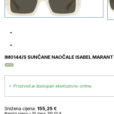
IM0144/S SUNČANE NAOČALE ISABEL MARANT
održivo
✓ Proizvod je dostupan ekskluzivno online
Snižena cijena:
155,25
€
Najniža cijena u 30 dana: 310,50 €