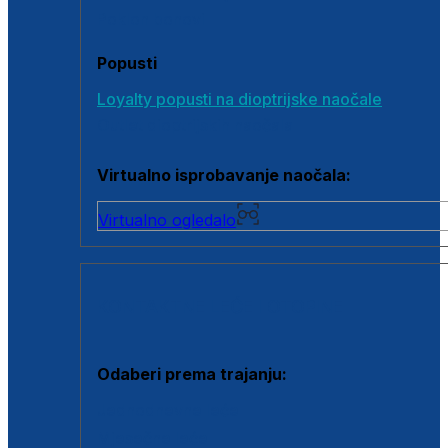
Poklon bonovi
Popusti
Loyalty popusti na dioptrijske naočale
Outlet dioptrijskih naočala
Virtualno isprobavanje naočala:
Virtualno ogledalo
KONTAKTNE LEĆE I OTOPINE
Odaberi prema trajanju:
Jednodnevne leće
Mjesečne leće