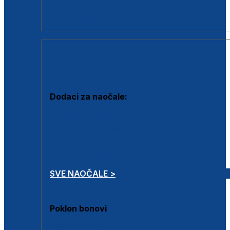
Dodaci za dioptrijske naočale
Poklon bonovi
DODACI
Dodaci za naočale:
Krpice za čišćenje
Kutijice za naočale
Sprejevi za čišćenje
Lančići za naočale
SVE NAOČALE >
Poklon bonovi
Poklon bonovi