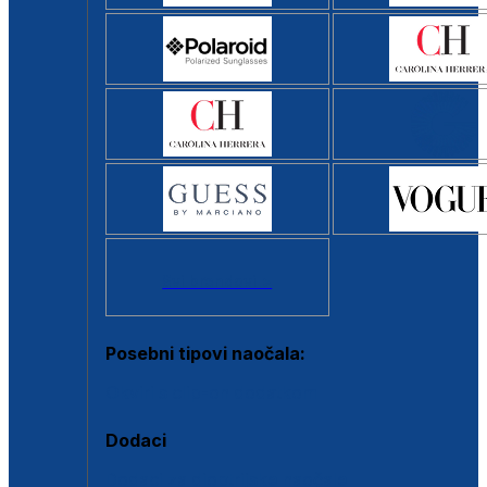
Svi brendovi >
Posebni tipovi naočala:
Okviri s clip-on dodatkom
Dodaci
Dodaci za dioptrijske naočale