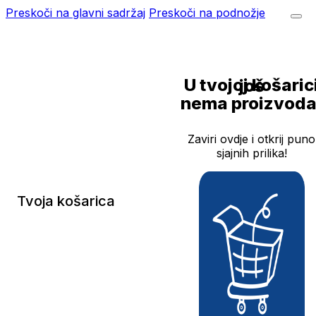
Preskoči na glavni sadržaj
Preskoči na podnožje
U tvojoj košarici još
nema proizvoda
Zaviri ovdje i otkrij puno
sjajnih prilika!
Tvoja košarica