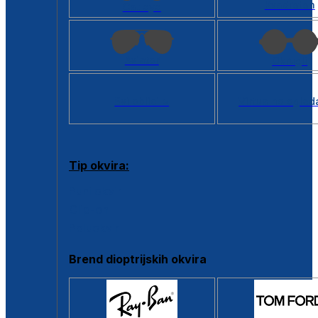
Kvadratan
Cat eye
Aviator
Okrugli
Svi oblici >
Virtualno ogled
Tip okvira:
Puni okvir
Clip-on
Poluokvir
Brend dioptrijskih okvira