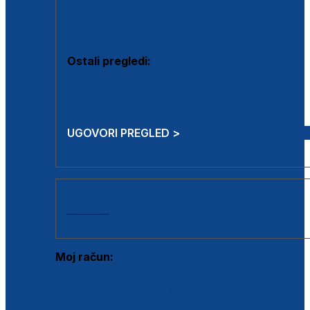
Estetska kirurgija i mali operativni zahvati
Aplikacija botoxa
Ostali pregledi:
Medicina rada
Sistematski pregled
UGOVORI PREGLED >
AKCIJE
Moj račun:
Prijava postojećeg korisnika
Registracija novog korisnika
Zaboravljena lozinka