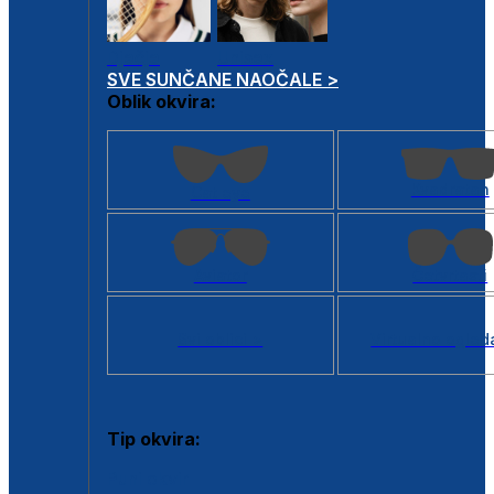
Dječje
Unisex
SVE SUNČANE NAOČALE >
Oblik okvira:
Kvadratan
Cat eye
Aviator
Četvrtasti
Svi oblici >
Virtualno ogled
Tip okvira:
Puni okvir