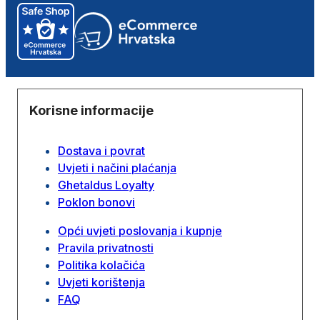
Korisne informacije
Dostava i povrat
Uvjeti i načini plaćanja
Ghetaldus Loyalty
Poklon bonovi
Opći uvjeti poslovanja i kupnje
Pravila privatnosti
Politika kolačića
Uvjeti korištenja
FAQ