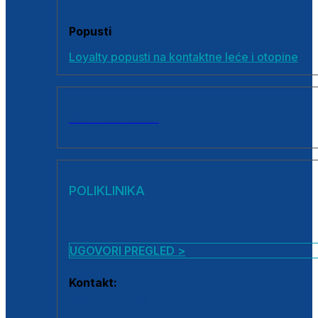
Popusti
Loyalty popusti na kontaktne leće i otopine
SVI PROIZVODI
POLIKLINIKA
UGOVORI PREGLED >
Kontakt:
0800 222 025