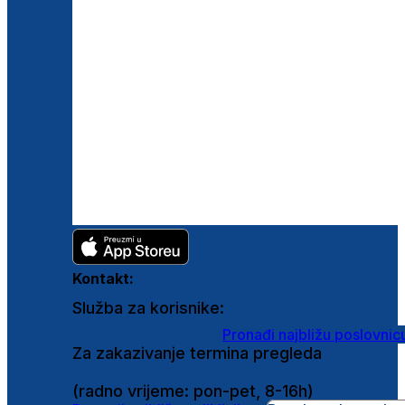
Kontakt:
Služba za korisnike:
shop@ghetaldus.hr
Pronađi najbližu poslovnic
Za zakazivanje termina pregleda
0800 222 025
(radno vrijeme: pon-pet, 8-16h)