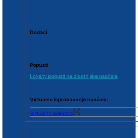
Polarizirane sunčane naočale
Fotokromatske sunčane naočale
Naočale s clip-on dodatkom
Dodaci
Dodaci za dioptrijske naočale
Poklon bonovi
Popusti
Loyalty popusti na dioptrijske naočale
Outlet dioptrijskih naočala
Virtualno isprobavanje naočala:
Virtualno ogledalo