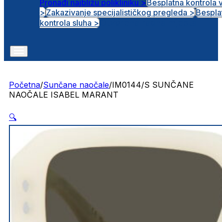
Pronađi najbližu polikliniku >
Besplatna kontrola 
>
Zakazivanje specijalističkog pregleda >
Bespla
Otvorena radna mjesta
kontrola sluha >
Početna
/
Sunčane naočale
/
IM0144/S SUNČANE
NAOČALE ISABEL MARANT
🔍