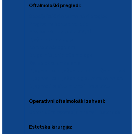
Oftalmološki pregledi:
Specijalistički oftalmološki pregled
Pregled za kontaktne leće
Pregled vidnog polja (OCT)
Dječja oftalmologija
Kontrola očnog tlaka
Drugo mišljenje oftalmologa
Retinološka ambulanta
Dijagnostika i liječenje upalnih očnih bolesti
Dijagnostika i liječenje glaukomske bolesti
Dijagnostika sive mrene ili katarakte
Operativni oftalmološki zahvati:
Ultrazvučna operacija mrene ili katarakta
Estetska kirurgija: