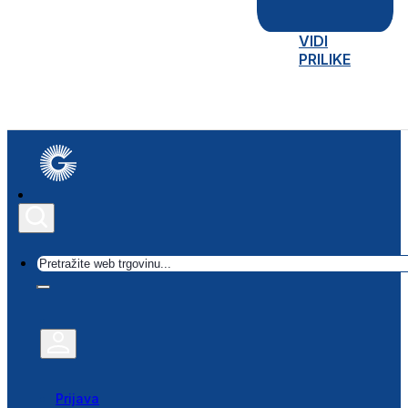
VIDI
PRILIKE
Traži
Prijava