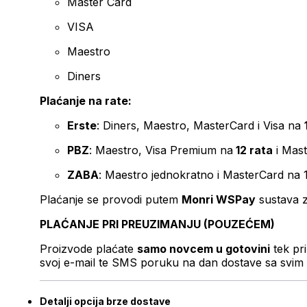
Master Card
VISA
Maestro
Diners
Plaćanje na rate:
Erste
: Diners, Maestro, MasterCard i Visa na
PBZ
: Maestro, Visa Premium na
12 rata
i Mas
ZABA
: Maestro jednokratno i MasterCard na 
Plaćanje se provodi putem
Monri WSPay
sustava z
PLAĆANJE PRI PREUZIMANJU (POUZEĆEM)
Proizvode plaćate
samo novcem u gotovini
tek pr
svoj e-mail te SMS poruku na dan dostave sa svim 
Detalji opcija brze dostave