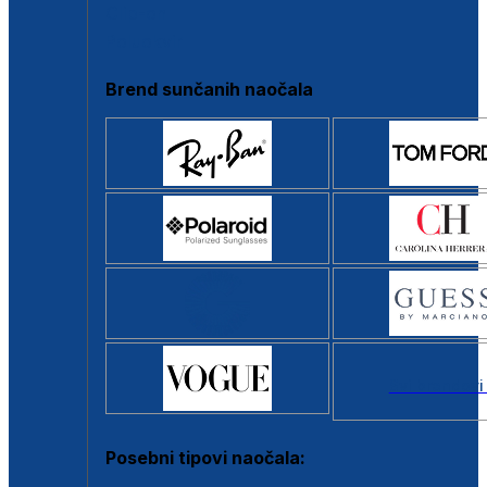
Clip-on
Poluokvir
Brend sunčanih naočala
Svi brendovi
Posebni tipovi naočala: