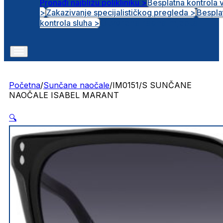
Pronađi najbližu polikliniku >
Besplatna kontrola 
>
Zakazivanje specijalističkog pregleda >
Bespla
Otvorena radna mjesta
kontrola sluha >
Početna
/
Sunčane naočale
/
IM0151/S SUNČANE
NAOČALE ISABEL MARANT
🔍