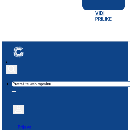
VIDI
PRILIKE
Traži
Prijava