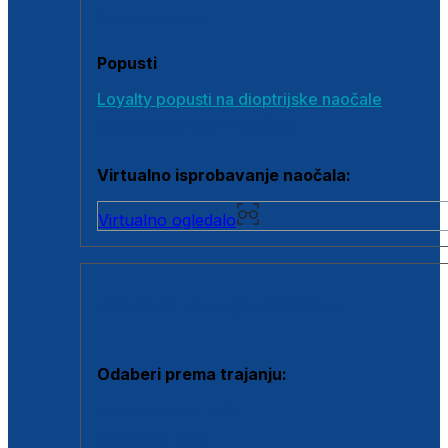
Poklon bonovi
Popusti
Loyalty popusti na dioptrijske naočale
Outlet dioptrijskih naočala
Virtualno isprobavanje naočala:
Virtualno ogledalo
KONTAKTNE LEĆE I OTOPINE
Odaberi prema trajanju:
Jednodnevne leće
Mjesečne leće