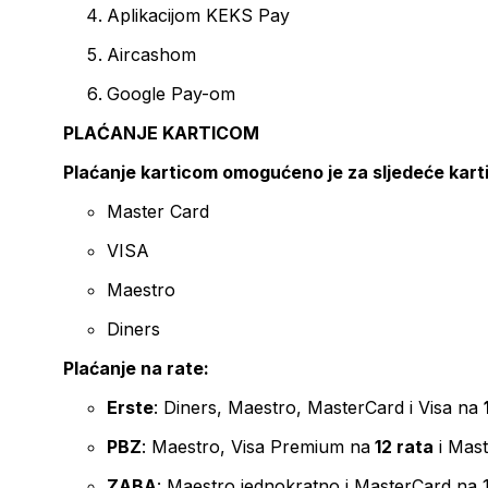
Aplikacijom KEKS Pay
Aircashom
Google Pay-om
PLAĆANJE KARTICOM
Plaćanje karticom omogućeno je za sljedeće kart
Master Card
VISA
Maestro
Diners
Plaćanje na rate:
Erste
: Diners, Maestro, MasterCard i Visa na
PBZ
: Maestro, Visa Premium na
12 rata
i Mas
ZABA
: Maestro jednokratno i MasterCard na 