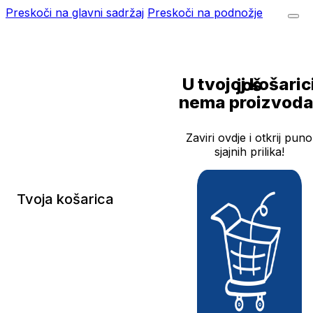
Preskoči na glavni sadržaj
Preskoči na podnožje
U tvojoj košarici još
nema proizvoda
Zaviri ovdje i otkrij puno
sjajnih prilika!
Tvoja košarica