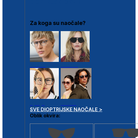
DIOPTRIJSKI OKVIRI
Za koga su naočale?
Muške
Ženske
Dječje
Unisex
SVE DIOPTRIJSKE NAOČALE >
Oblik okvira: