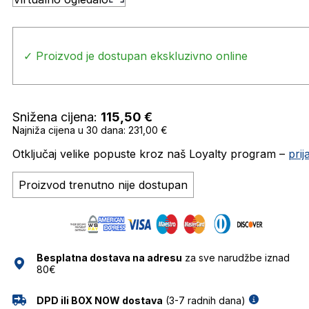
✓ Proizvod je dostupan ekskluzivno online
Snižena cijena:
115,50
€
Najniža cijena u 30 dana: 231,00 €
Otključaj velike popuste kroz naš Loyalty program –
pri
Proizvod trenutno nije dostupan
Besplatna dostava na adresu
za sve narudžbe iznad
80€
DPD ili BOX NOW dostava
(3-7 radnih dana)