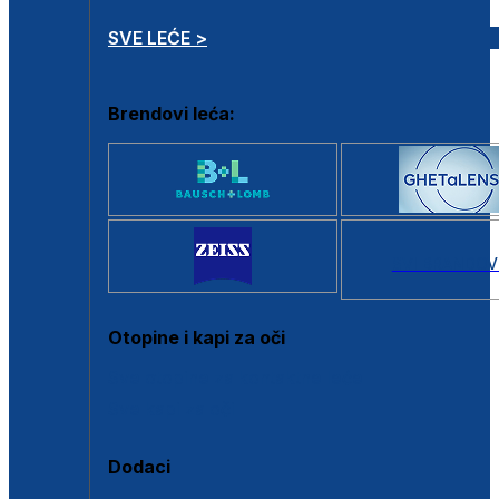
SVE LEĆE >
Brendovi leća:
SVI BRANDOV
Otopine i kapi za oči
Sve otopine za kontaktne leće
Sve kapi za oči
Dodaci