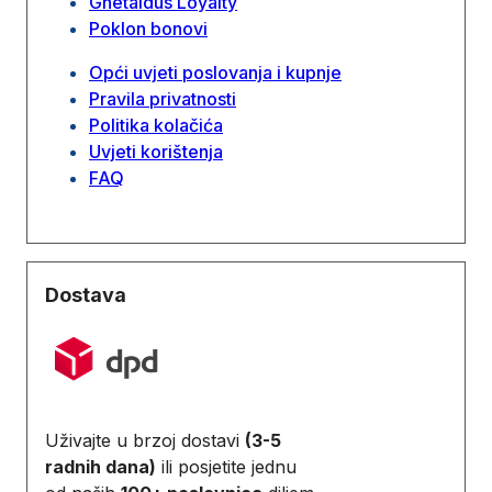
Ghetaldus Loyalty
Poklon bonovi
Opći uvjeti poslovanja i kupnje
Pravila privatnosti
Politika kolačića
Uvjeti korištenja
FAQ
Dostava
Uživajte u brzoj dostavi
(3-5
radnih dana)
ili posjetite jednu