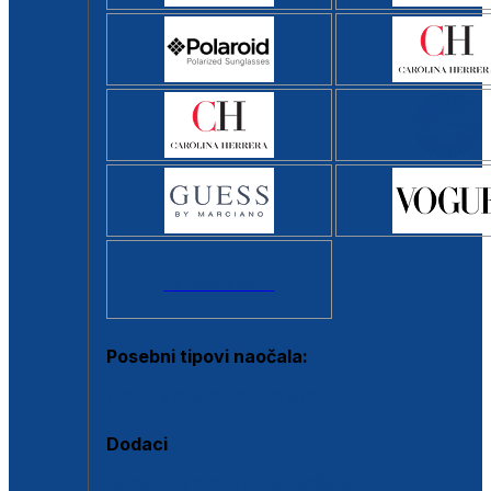
Svi brendovi >
Posebni tipovi naočala:
Okviri s clip-on dodatkom
Dodaci
Dodaci za dioptrijske naočale