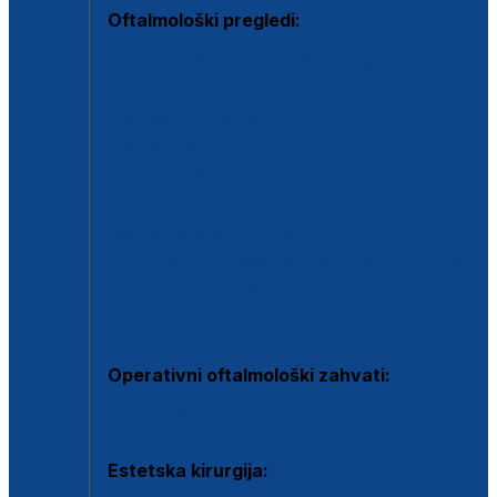
Oftalmološki pregledi:
Specijalistički oftalmološki pregled
Pregled za kontaktne leće
Pregled vidnog polja (OCT)
Dječja oftalmologija
Kontrola očnog tlaka
Drugo mišljenje oftalmologa
Retinološka ambulanta
Dijagnostika i liječenje upalnih očnih bolesti
Dijagnostika i liječenje glaukomske bolesti
Dijagnostika sive mrene ili katarakte
Operativni oftalmološki zahvati:
Ultrazvučna operacija mrene ili katarakta
Estetska kirurgija: