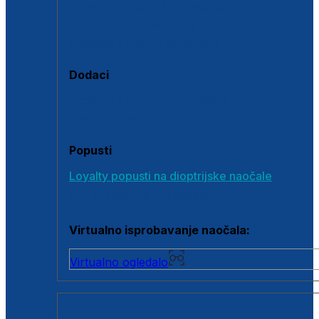
Polarizirane sunčane naočale
Fotokromatske sunčane naočale
Naočale s clip-on dodatkom
Dodaci
Dodaci za dioptrijske naočale
Poklon bonovi
Popusti
Loyalty popusti na dioptrijske naočale
Outlet dioptrijskih naočala
Virtualno isprobavanje naočala:
Virtualno ogledalo