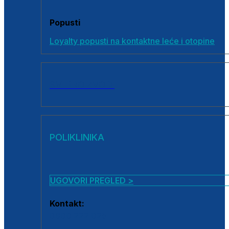
Popusti
Loyalty popusti na kontaktne leće i otopine
SVI PROIZVODI
POLIKLINIKA
UGOVORI PREGLED >
Kontakt:
0800 222 025