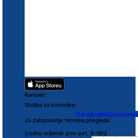
Kontakt:
Služba za korisnike:
shop@ghetaldus.hr
Pronađi najbližu poslovnic
Za zakazivanje termina pregleda
0800 222 025
(radno vrijeme: pon-pet, 8-16h)