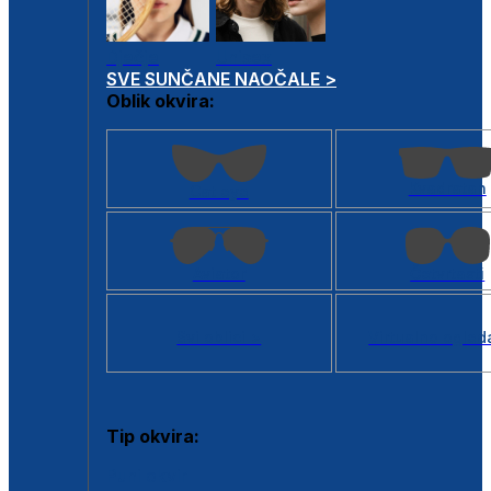
Dječje
Unisex
SVE SUNČANE NAOČALE >
Oblik okvira:
Kvadratan
Cat eye
Aviator
Četvrtasti
Svi oblici >
Virtualno ogled
Tip okvira:
Puni okvir