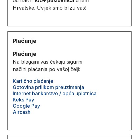
od naših
100+ poslovnica
diljem
Hrvatske. Uvijek smo blizu vas!
Plaćanje
Plaćanje
Na blagajni vas čekaju sigurni
načini plaćanja po vašoj želji:
Kartično plaćanje
Gotovina prilikom preuzimanja
Internet bankarstvo / opća uplatnica
Keks Pay
Google Pay
Aircash