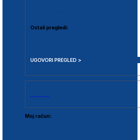
Estetska kirurgija i mali operativni zahvati
Aplikacija botoxa
Ostali pregledi:
Medicina rada
Sistematski pregled
UGOVORI PREGLED >
AKCIJE
Moj račun:
Prijava postojećeg korisnika
Registracija novog korisnika
Zaboravljena lozinka