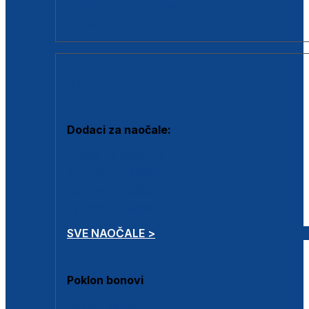
Dodaci za dioptrijske naočale
Poklon bonovi
DODACI
Dodaci za naočale:
Krpice za čišćenje
Kutijice za naočale
Sprejevi za čišćenje
Lančići za naočale
SVE NAOČALE >
Poklon bonovi
Poklon bonovi