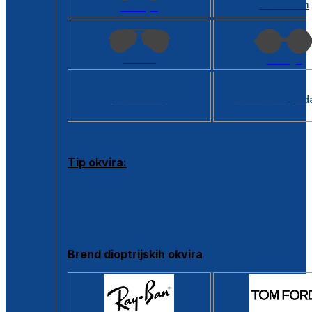
Kvadratan
Cat eye
Aviator
Okrugli
Svi oblici >
Virtualno ogled
Tip okvira:
Puni okvir
Clip-on
Poluokvir
Brend dioptrijskih okvira