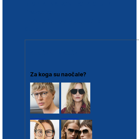
BESPLATNA KONTROLA SLUHA
Poslovnice
Proizvodi s loyalty popustima
Outlet
SUNČANE NAOČALE
Za koga su naočale?
Muške
Ženske