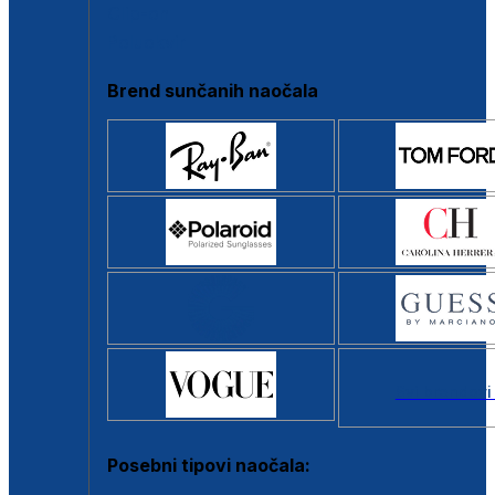
Clip-on
Poluokvir
Brend sunčanih naočala
Svi brendovi
Posebni tipovi naočala: