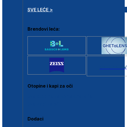
SVE LEĆE >
Brendovi leća:
SVI BRANDOV
Otopine i kapi za oči
Sve otopine za kontaktne leće
Sve kapi za oči
Dodaci