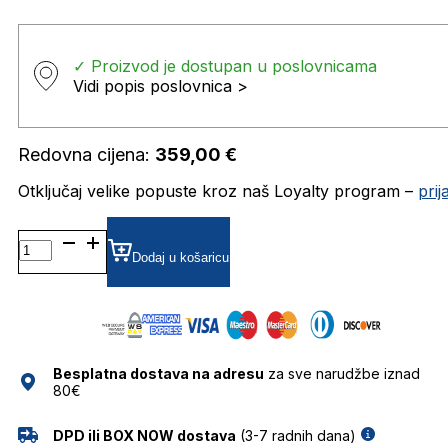
✓ Proizvod je dostupan u poslovnicama
Vidi popis poslovnica >
Redovna cijena:
359,00
€
Otključaj velike popuste kroz naš Loyalty program –
pri
JC361 DIOPTRIJSKI
OKVIRI
Dodaj u košaricu
JIMMY
CHOO
količina
Besplatna dostava na adresu
za sve narudžbe iznad
80€
DPD ili BOX NOW dostava
(3-7 radnih dana)