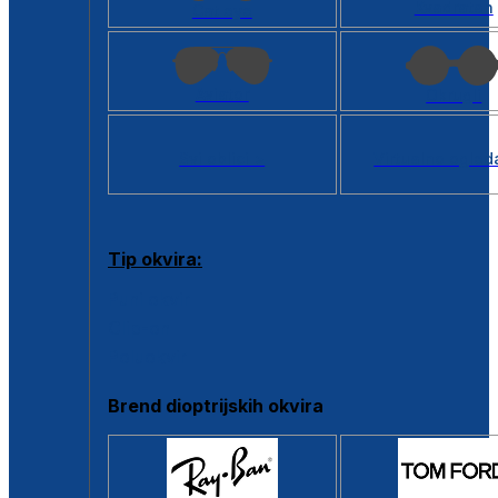
Kvadratan
Cat eye
Aviator
Okrugli
Svi oblici >
Virtualno ogled
Tip okvira:
Puni okvir
Clip-on
Poluokvir
Brend dioptrijskih okvira