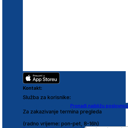
Kontakt:
Služba za korisnike:
shop@ghetaldus.hr
Pronađi najbližu poslovnic
Za zakazivanje termina pregleda
0800 222 025
(radno vrijeme: pon-pet, 8-16h)