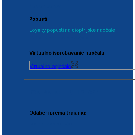
Poklon bonovi
Popusti
Loyalty popusti na dioptrijske naočale
Outlet dioptrijskih naočala
Virtualno isprobavanje naočala:
Virtualno ogledalo
KONTAKTNE LEĆE I OTOPINE
Odaberi prema trajanju:
Jednodnevne leće
Mjesečne leće