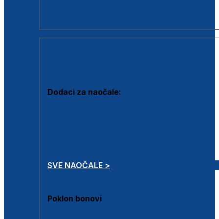
Dodaci za dioptrijske naočale
Poklon bonovi
DODACI
Dodaci za naočale:
Krpice za čišćenje
Kutijice za naočale
Sprejevi za čišćenje
Lančići za naočale
SVE NAOČALE >
Poklon bonovi
Poklon bonovi