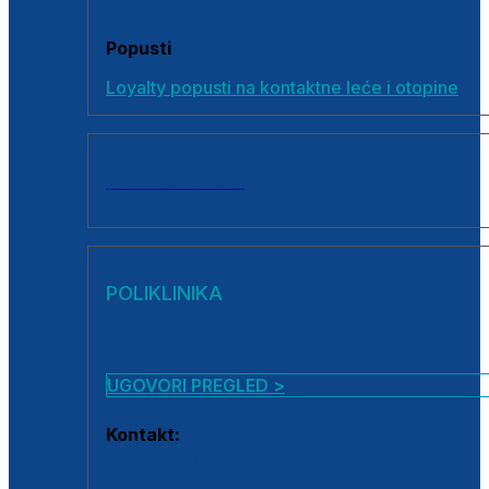
Popusti
Loyalty popusti na kontaktne leće i otopine
SVI PROIZVODI
POLIKLINIKA
UGOVORI PREGLED >
Kontakt:
0800 222 025