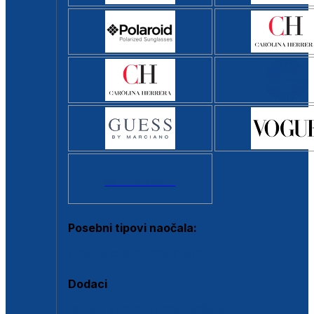
Svi brendovi >
Posebni tipovi naočala:
Okviri s clip-on dodatkom
Dodaci
Dodaci za dioptrijske naočale