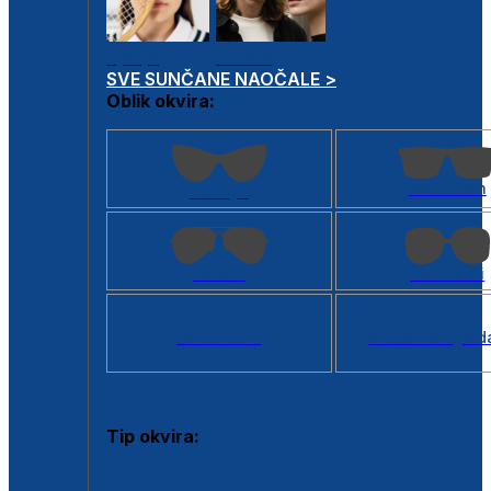
Dječje
Unisex
SVE SUNČANE NAOČALE >
Oblik okvira:
Kvadratan
Cat eye
Aviator
Četvrtasti
Svi oblici >
Virtualno ogled
Tip okvira:
Puni okvir