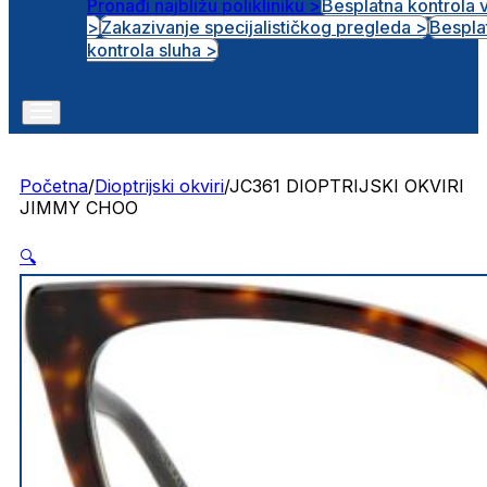
Pronađi najbližu polikliniku >
Besplatna kontrola 
>
Zakazivanje specijalističkog pregleda >
Bespla
Otvorena radna mjesta
kontrola sluha >
Početna
/
Dioptrijski okviri
/
JC361 DIOPTRIJSKI OKVIRI
JIMMY CHOO
🔍