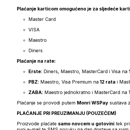
Plaćanje karticom omogućeno je za sljedeće kart
Master Card
VISA
Maestro
Diners
Plaćanje na rate:
Erste
: Diners, Maestro, MasterCard i Visa na
PBZ
: Maestro, Visa Premium na
12 rata
i Mas
ZABA
: Maestro jednokratno i MasterCard na 
Plaćanje se provodi putem
Monri WSPay
sustava z
PLAĆANJE PRI PREUZIMANJU (POUZEĆEM)
Proizvode plaćate
samo novcem u gotovini
tek pr
svoj e-mail te SMS poruku na dan dostave sa svim 