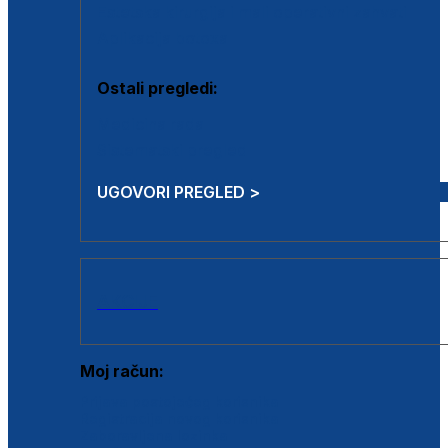
Estetska kirurgija i mali operativni zahvati
Aplikacija botoxa
Ostali pregledi:
Medicina rada
Sistematski pregled
UGOVORI PREGLED >
AKCIJE
Moj račun:
Prijava postojećeg korisnika
Registracija novog korisnika
Zaboravljena lozinka