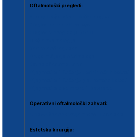
Oftalmološki pregledi:
Specijalistički oftalmološki pregled
Pregled za kontaktne leće
Pregled vidnog polja (OCT)
Dječja oftalmologija
Kontrola očnog tlaka
Drugo mišljenje oftalmologa
Retinološka ambulanta
Dijagnostika i liječenje upalnih očnih bolesti
Dijagnostika i liječenje glaukomske bolesti
Dijagnostika sive mrene ili katarakte
Operativni oftalmološki zahvati:
Ultrazvučna operacija mrene ili katarakta
Estetska kirurgija: