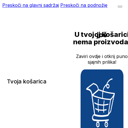
Preskoči na glavni sadržaj
Preskoči na podnožje
U tvojoj košarici još
nema proizvoda
Zaviri ovdje i otkrij puno
sjajnih prilika!
Tvoja košarica