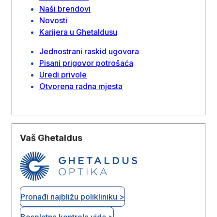
Naši brendovi
Novosti
Karijera u Ghetaldusu
Jednostrani raskid ugovora
Pisani prigovor potrošaća
Uredi privole
Otvorena radna mjesta
Vaš Ghetaldus
Pronađi najbližu polikliniku >
Besplatna kontrola vida >