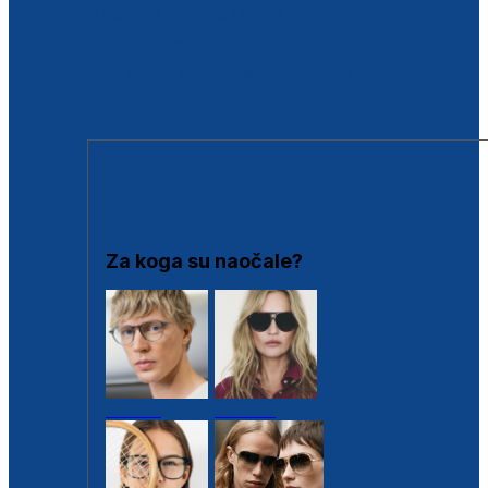
BESPLATNA KONTROLA SLUHA
Poslovnice
Proizvodi s loyalty popustima
Outlet
SUNČANE NAOČALE
Za koga su naočale?
Muške
Ženske