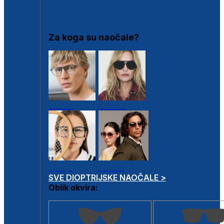
DIOPTRIJSKI OKVIRI
Za koga su naočale?
Muške
Ženske
Dječje
Unisex
SVE DIOPTRIJSKE NAOČALE >
Oblik okvira: