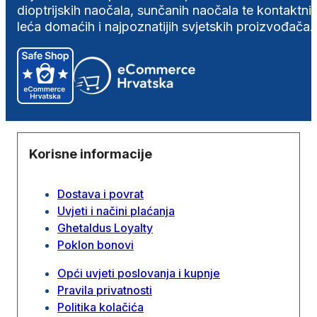
dioptrijskih naočala, sunčanih naočala te kontaktni
leća domaćih i najpoznatijih svjetskih proizvođača.
Korisne informacije
Dostava i povrat
Uvjeti i načini plaćanja
Ghetaldus Loyalty
Poklon bonovi
Opći uvjeti poslovanja i kupnje
Pravila privatnosti
Politika kolačića