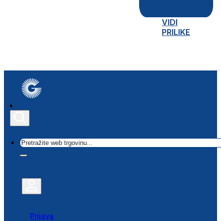
VIDI
PRILIKE
Traži
Prijava