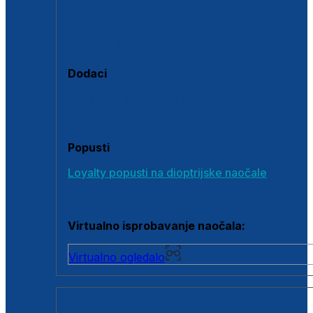
Polarizirane sunčane naočale
Fotokromatske sunčane naočale
Naočale s clip-on dodatkom
Dodaci
Dodaci za dioptrijske naočale
Poklon bonovi
Popusti
Loyalty popusti na dioptrijske naočale
Outlet dioptrijskih naočala
Virtualno isprobavanje naočala:
Virtualno ogledalo