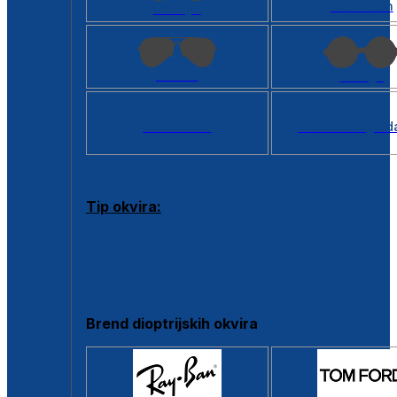
Kvadratan
Cat eye
Aviator
Okrugli
Svi oblici >
Virtualno ogled
Tip okvira:
Puni okvir
Clip-on
Poluokvir
Brend dioptrijskih okvira