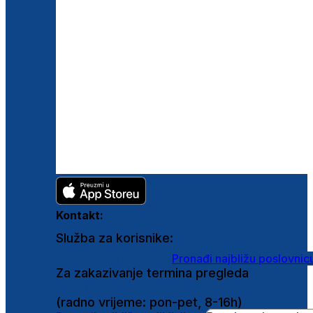
Kontakt:
Služba za korisnike:
shop@ghetaldus.hr
Pronađi najbližu poslovnic
Za zakazivanje termina pregleda
0800 222 025
(radno vrijeme: pon-pet, 8-16h)