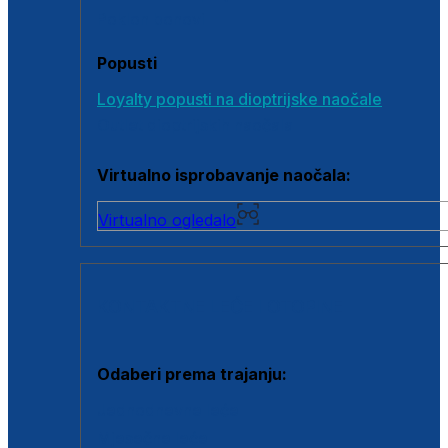
Poklon bonovi
Popusti
Loyalty popusti na dioptrijske naočale
Outlet dioptrijskih naočala
Virtualno isprobavanje naočala:
Virtualno ogledalo
KONTAKTNE LEĆE I OTOPINE
Odaberi prema trajanju:
Jednodnevne leće
Mjesečne leće