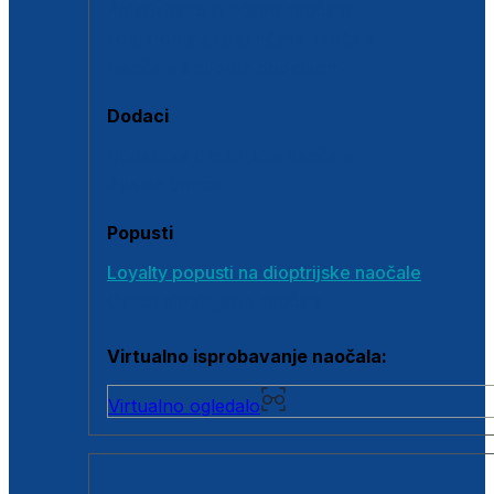
Polarizirane sunčane naočale
Fotokromatske sunčane naočale
Naočale s clip-on dodatkom
Dodaci
Dodaci za dioptrijske naočale
Poklon bonovi
Popusti
Loyalty popusti na dioptrijske naočale
Outlet dioptrijskih naočala
Virtualno isprobavanje naočala:
Virtualno ogledalo