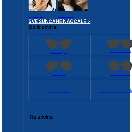
Dječje
Unisex
SVE SUNČANE NAOČALE >
Oblik okvira:
Kvadratan
Cat eye
Aviator
Četvrtasti
Svi oblici >
Virtualno ogled
Tip okvira:
Puni okvir