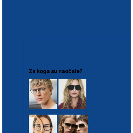
BESPLATNA KONTROLA SLUHA
Poslovnice
Proizvodi s loyalty popustima
Outlet
SUNČANE NAOČALE
Za koga su naočale?
Muške
Ženske