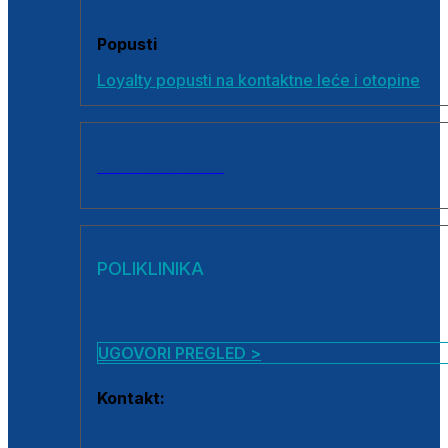
Popusti
Loyalty popusti na kontaktne leće i otopine
SVI PROIZVODI
POLIKLINIKA
UGOVORI PREGLED >
Kontakt:
0800 222 025