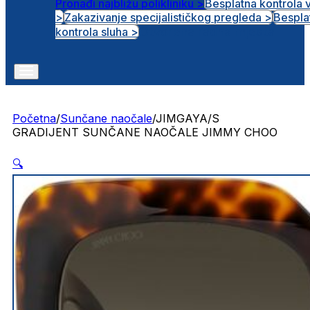
Pronađi najbližu polikliniku >
Besplatna kontrola 
>
Zakazivanje specijalističkog pregleda >
Bespla
Otvorena radna mjesta
kontrola sluha >
Početna
/
Sunčane naočale
/
JIMGAYA/S
GRADIJENT SUNČANE NAOČALE JIMMY CHOO
🔍