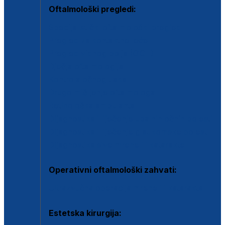
Oftalmološki pregledi:
Specijalistički oftalmološki pregled
Pregled za kontaktne leće
Pregled vidnog polja (OCT)
Dječja oftalmologija
Kontrola očnog tlaka
Drugo mišljenje oftalmologa
Retinološka ambulanta
Dijagnostika i liječenje upalnih očnih bolesti
Dijagnostika i liječenje glaukomske bolesti
Dijagnostika sive mrene ili katarakte
Operativni oftalmološki zahvati:
Ultrazvučna operacija mrene ili katarakta
Estetska kirurgija: