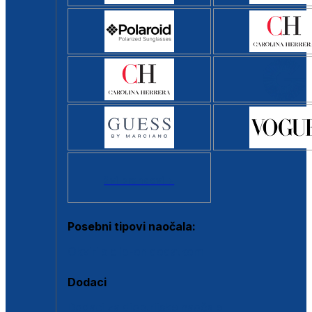
Svi brendovi >
Posebni tipovi naočala:
Okviri s clip-on dodatkom
Dodaci
Dodaci za dioptrijske naočale