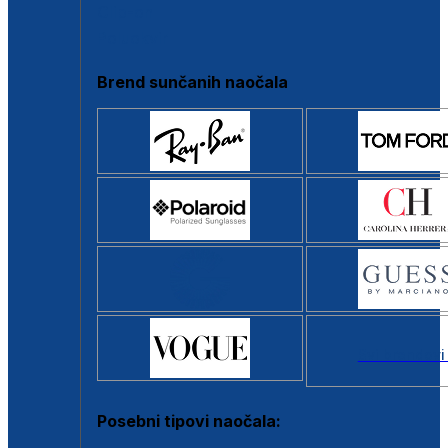
Clip-on
Poluokvir
Brend sunčanih naočala
Svi brendovi
Posebni tipovi naočala: