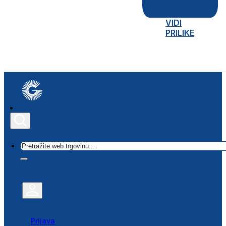
VIDI
PRILIKE
Traži
Prijava