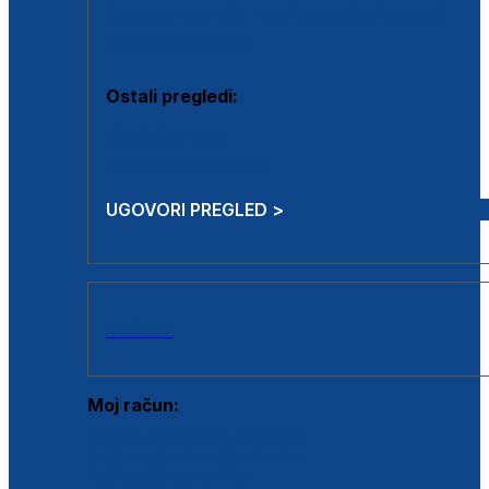
Estetska kirurgija i mali operativni zahvati
Aplikacija botoxa
Ostali pregledi:
Medicina rada
Sistematski pregled
UGOVORI PREGLED >
AKCIJE
Moj račun:
Prijava postojećeg korisnika
Registracija novog korisnika
Zaboravljena lozinka