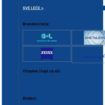
SVE LEĆE >
Brendovi leća:
SVI BRANDOV
Otopine i kapi za oči
Sve otopine za kontaktne leće
Sve kapi za oči
Dodaci