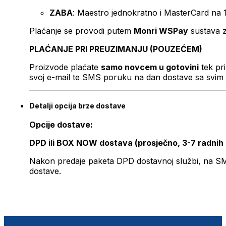
ZABA
: Maestro jednokratno i MasterCard na 
Plaćanje se provodi putem
Monri WSPay
sustava z
PLAĆANJE PRI PREUZIMANJU (POUZEĆEM)
Proizvode plaćate
samo novcem u gotovini
tek pr
svoj e-mail te SMS poruku na dan dostave sa svim 
Detalji opcija brze dostave
Opcije dostave:
DPD ili BOX NOW dostava (prosječno, 3-7 radnih
Nakon predaje paketa DPD dostavnoj službi, na SMS 
dostave.