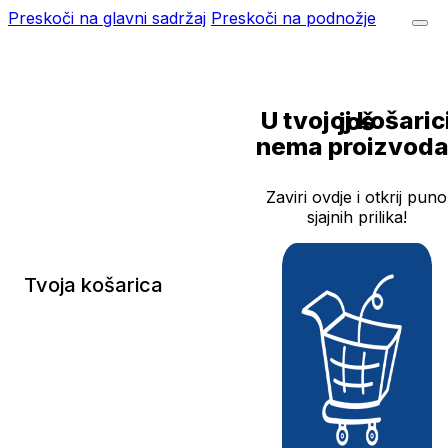
Preskoči na glavni sadržaj
Preskoči na podnožje
U tvojoj košarici još
nema proizvoda
Zaviri ovdje i otkrij puno
sjajnih prilika!
Tvoja košarica