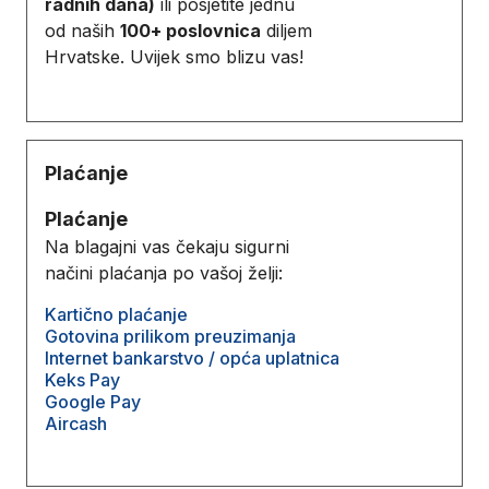
radnih dana)
ili posjetite jednu
od naših
100+ poslovnica
diljem
Hrvatske. Uvijek smo blizu vas!
Plaćanje
Plaćanje
Na blagajni vas čekaju sigurni
načini plaćanja po vašoj želji:
Kartično plaćanje
Gotovina prilikom preuzimanja
Internet bankarstvo / opća uplatnica
Keks Pay
Google Pay
Aircash