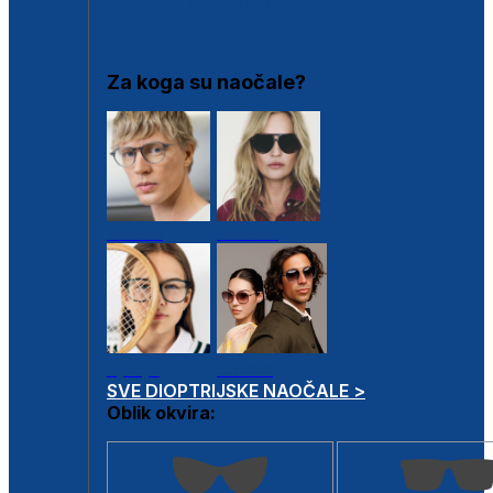
DIOPTRIJSKI OKVIRI
Za koga su naočale?
Muške
Ženske
Dječje
Unisex
SVE DIOPTRIJSKE NAOČALE >
Oblik okvira: