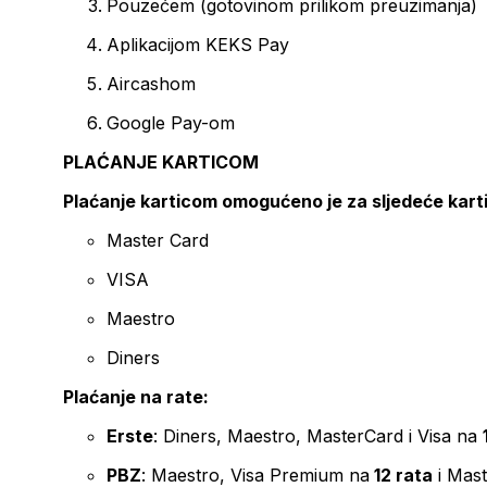
Pouzećem (gotovinom prilikom preuzimanja)
Aplikacijom KEKS Pay
Aircashom
Google Pay-om
PLAĆANJE KARTICOM
Plaćanje karticom omogućeno je za sljedeće kart
Master Card
VISA
Maestro
Diners
Plaćanje na rate:
Erste
: Diners, Maestro, MasterCard i Visa na
PBZ
: Maestro, Visa Premium na
12 rata
i Mas