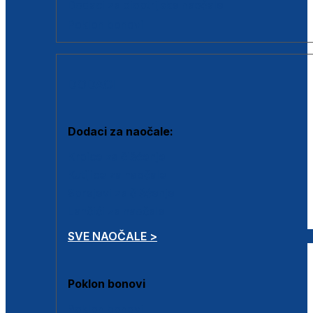
Dodaci za dioptrijske naočale
Poklon bonovi
DODACI
Dodaci za naočale:
Krpice za čišćenje
Kutijice za naočale
Sprejevi za čišćenje
Lančići za naočale
SVE NAOČALE >
Poklon bonovi
Poklon bonovi