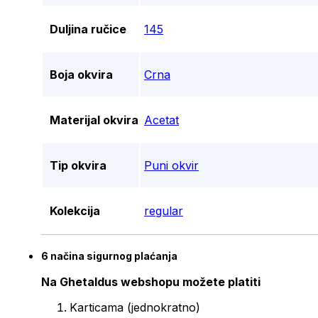
Duljina ručice
145
Boja okvira
Crna
Materijal okvira
Acetat
Tip okvira
Puni okvir
Kolekcija
regular
6 načina sigurnog plaćanja
Na Ghetaldus webshopu možete platiti
Karticama (jednokratno)