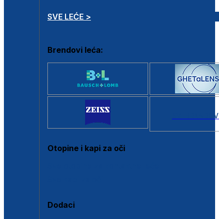
SVE LEĆE >
Brendovi leća:
SVI BRANDOV
Otopine i kapi za oči
Sve otopine za kontaktne leće
Sve kapi za oči
Dodaci