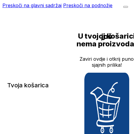
Preskoči na glavni sadržaj
Preskoči na podnožje
U tvojoj košarici još
nema proizvoda
Zaviri ovdje i otkrij puno
sjajnih prilika!
Tvoja košarica