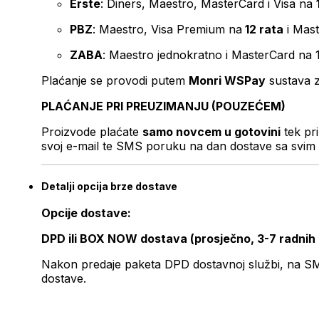
Erste
: Diners, Maestro, MasterCard i Visa na
PBZ
: Maestro, Visa Premium na
12 rata
i Mas
ZABA
: Maestro jednokratno i MasterCard na 
Plaćanje se provodi putem
Monri WSPay
sustava z
PLAĆANJE PRI PREUZIMANJU (POUZEĆEM)
Proizvode plaćate
samo novcem u gotovini
tek pr
svoj e-mail te SMS poruku na dan dostave sa svim 
Detalji opcija brze dostave
Opcije dostave:
DPD ili BOX NOW dostava (prosječno, 3-7 radnih
Nakon predaje paketa DPD dostavnoj službi, na SMS 
dostave.