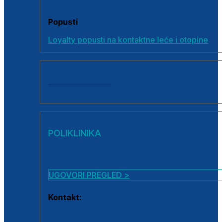
Popusti
Loyalty popusti na kontaktne leće i otopine
SVI PROIZVODI
POLIKLINIKA
UGOVORI PREGLED >
Kontakt:
0800 222 025