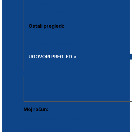
Estetska kirurgija i mali operativni zahvati
Aplikacija botoxa
Ostali pregledi:
Medicina rada
Sistematski pregled
UGOVORI PREGLED >
AKCIJE
Moj račun:
Prijava postojećeg korisnika
Registracija novog korisnika
Zaboravljena lozinka