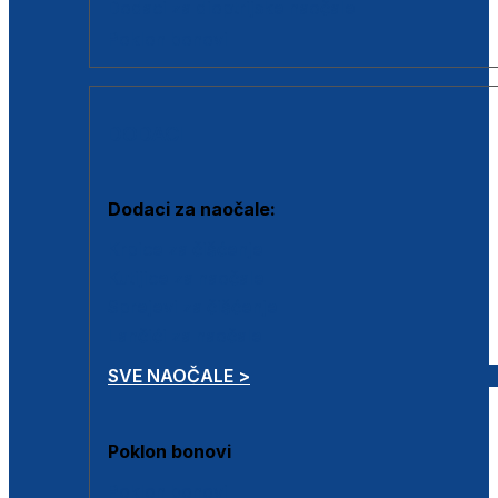
Dodaci za dioptrijske naočale
Poklon bonovi
DODACI
Dodaci za naočale:
Krpice za čišćenje
Kutijice za naočale
Sprejevi za čišćenje
Lančići za naočale
SVE NAOČALE >
Poklon bonovi
Poklon bonovi