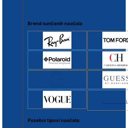
Clip-on
Poluokvir
Brend sunčanih naočala
Svi brendovi
Posebni tipovi naočala: