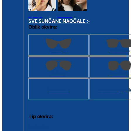
Dječje
Unisex
SVE SUNČANE NAOČALE >
Oblik okvira:
Kvadratan
Cat eye
Aviator
Četvrtasti
Svi oblici >
Virtualno ogled
Tip okvira:
Puni okvir