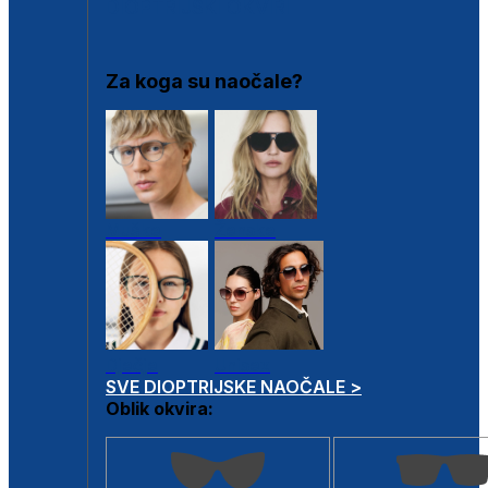
DIOPTRIJSKI OKVIRI
Za koga su naočale?
Muške
Ženske
Dječje
Unisex
SVE DIOPTRIJSKE NAOČALE >
Oblik okvira: