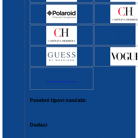
Svi brendovi >
Posebni tipovi naočala:
Okviri s clip-on dodatkom
Dodaci
Dodaci za dioptrijske naočale