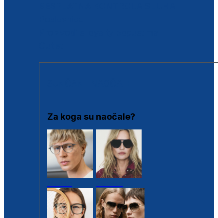
BESPLATNA KONTROLA SLUHA
Poslovnice
Proizvodi s loyalty popustima
Outlet
SUNČANE NAOČALE
Za koga su naočale?
Muške
Ženske