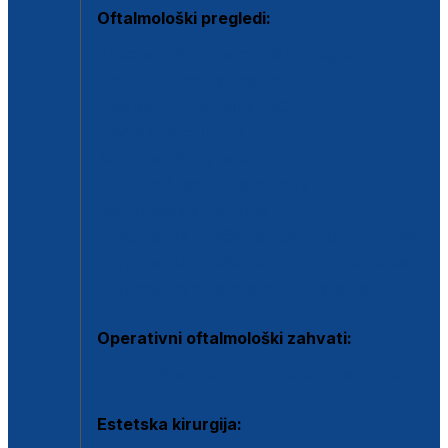
Oftalmološki pregledi:
Specijalistički oftalmološki pregled
Pregled za kontaktne leće
Pregled vidnog polja (OCT)
Dječja oftalmologija
Kontrola očnog tlaka
Drugo mišljenje oftalmologa
Retinološka ambulanta
Dijagnostika i liječenje upalnih očnih bolesti
Dijagnostika i liječenje glaukomske bolesti
Dijagnostika sive mrene ili katarakte
Operativni oftalmološki zahvati:
Ultrazvučna operacija mrene ili katarakta
Estetska kirurgija: