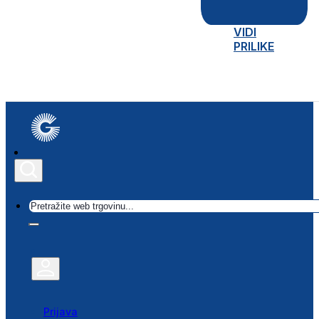
VIDI
PRILIKE
Traži
Prijava