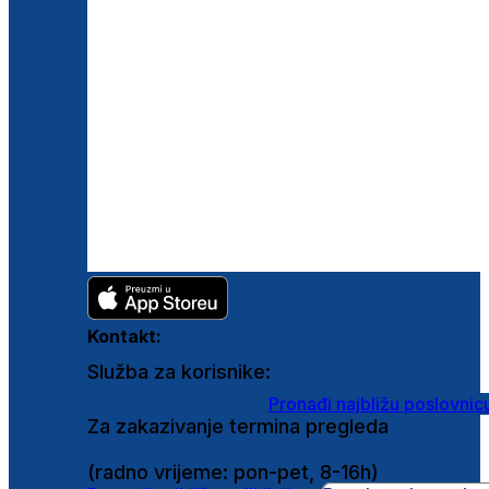
Kontakt:
Služba za korisnike:
shop@ghetaldus.hr
Pronađi najbližu poslovnic
Za zakazivanje termina pregleda
0800 222 025
(radno vrijeme: pon-pet, 8-16h)