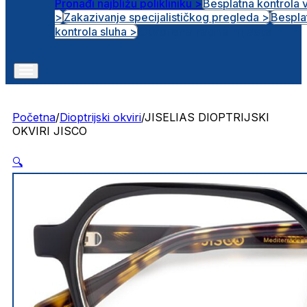
Pronađi najbližu polikliniku >
Besplatna kontrola 
>
Zakazivanje specijalističkog pregleda >
Bespla
Otvorena radna mjesta
kontrola sluha >
Početna
/
Dioptrijski okviri
/
JISELIAS DIOPTRIJSKI
OKVIRI JISCO
🔍