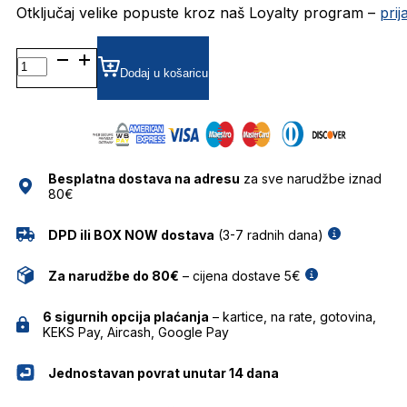
Otključaj velike popuste kroz naš Loyalty program –
pri
JISELIAS DIOPTRIJSKI
OKVIRI
Dodaj u košaricu
JISCO
količina
Besplatna dostava na adresu
za sve narudžbe iznad
80€
DPD ili BOX NOW dostava
(3-7 radnih dana)
Za narudžbe do 80€
– cijena dostave 5€
6 sigurnih opcija plaćanja
– kartice, na rate, gotovina,
KEKS Pay, Aircash, Google Pay
Jednostavan povrat unutar 14 dana