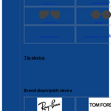
Kvadratan
Cat eye
Aviator
Okrugli
Svi oblici >
Virtualno ogled
Tip okvira:
Puni okvir
Clip-on
Poluokvir
Brend dioptrijskih okvira