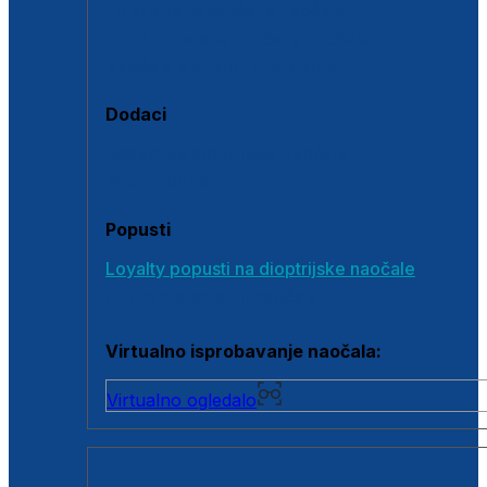
Polarizirane sunčane naočale
Fotokromatske sunčane naočale
Naočale s clip-on dodatkom
Dodaci
Dodaci za dioptrijske naočale
Poklon bonovi
Popusti
Loyalty popusti na dioptrijske naočale
Outlet dioptrijskih naočala
Virtualno isprobavanje naočala:
Virtualno ogledalo