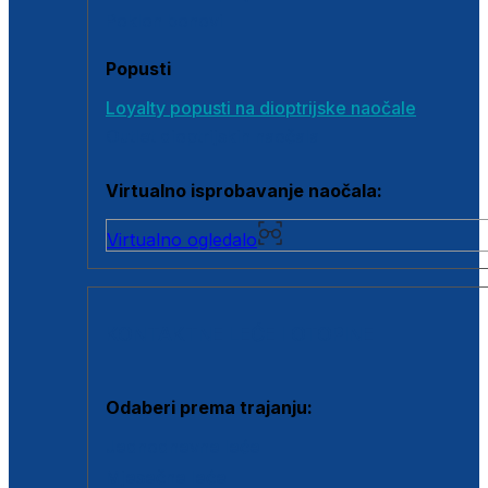
Poklon bonovi
Popusti
Loyalty popusti na dioptrijske naočale
Outlet dioptrijskih naočala
Virtualno isprobavanje naočala:
Virtualno ogledalo
KONTAKTNE LEĆE I OTOPINE
Odaberi prema trajanju:
Jednodnevne leće
Mjesečne leće