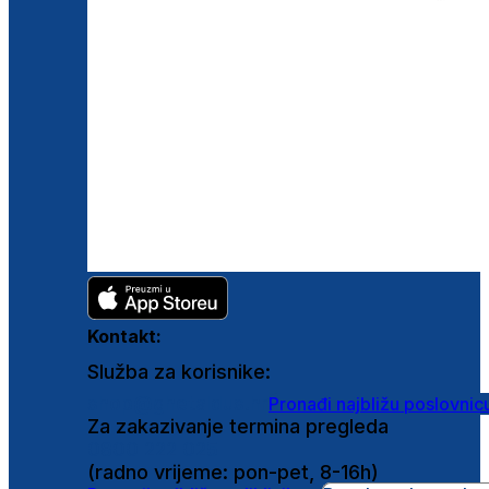
Kontakt:
Služba za korisnike:
shop@ghetaldus.hr
Pronađi najbližu poslovnic
Za zakazivanje termina pregleda
0800 222 025
(radno vrijeme: pon-pet, 8-16h)