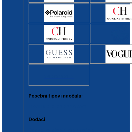
Svi brendovi >
Posebni tipovi naočala:
Okviri s clip-on dodatkom
Dodaci
Dodaci za dioptrijske naočale