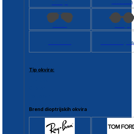
Kvadratan
Cat eye
Aviator
Okrugli
Svi oblici >
Virtualno ogled
Tip okvira:
Puni okvir
Clip-on
Poluokvir
Brend dioptrijskih okvira