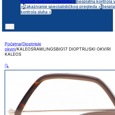
Pronađi najbližu polikliniku >
Besplatna kontrola 
>
Zakazivanje specijalističkog pregleda >
Bespla
Otvorena radna mjesta
kontrola sluha >
Početna
/
Dioptrijski
okviri
/
KALEOSRAWLINGSBIG17 DIOPTRIJSKI OKVIRI
KALEOS
🔍