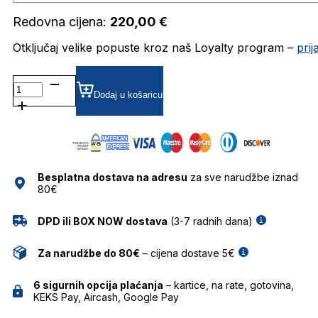
Redovna cijena:
220,00
€
Otključaj velike popuste kroz naš Loyalty program –
pri
KALEOSRAWLINGSBIG17 DIOPTRIJSKI
OKVIRI
Dodaj u košaricu
KALEOS
količina
Besplatna dostava na adresu
za sve narudžbe iznad
80€
DPD ili BOX NOW dostava
(3-7 radnih dana)
Za narudžbe do 80€
– cijena dostave 5€
6 sigurnih opcija plaćanja
– kartice, na rate, gotovina,
KEKS Pay, Aircash, Google Pay