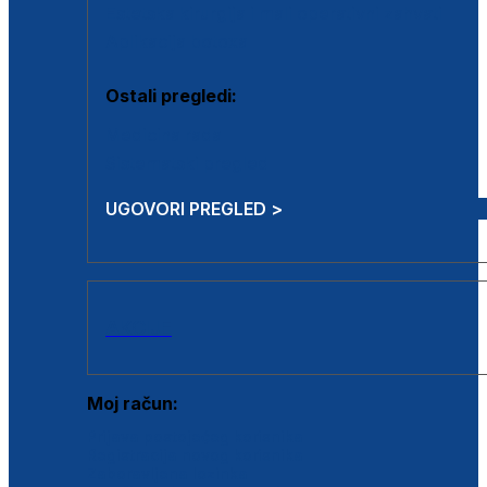
Estetska kirurgija i mali operativni zahvati
Aplikacija botoxa
Ostali pregledi:
Medicina rada
Sistematski pregled
UGOVORI PREGLED >
AKCIJE
Moj račun:
Prijava postojećeg korisnika
Registracija novog korisnika
Zaboravljena lozinka