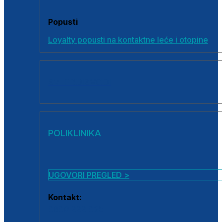
Popusti
Loyalty popusti na kontaktne leće i otopine
SVI PROIZVODI
POLIKLINIKA
UGOVORI PREGLED >
Kontakt:
0800 222 025