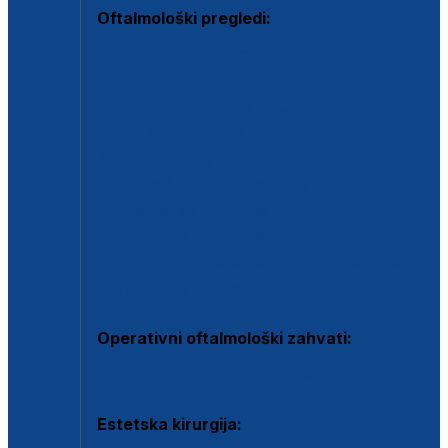
Oftalmološki pregledi:
Specijalistički oftalmološki pregled
Pregled za kontaktne leće
Pregled vidnog polja (OCT)
Dječja oftalmologija
Kontrola očnog tlaka
Drugo mišljenje oftalmologa
Retinološka ambulanta
Dijagnostika i liječenje upalnih očnih bolesti
Dijagnostika i liječenje glaukomske bolesti
Dijagnostika sive mrene ili katarakte
Operativni oftalmološki zahvati:
Ultrazvučna operacija mrene ili katarakta
Estetska kirurgija: