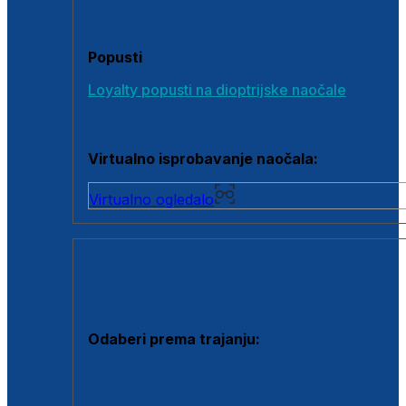
Poklon bonovi
Popusti
Loyalty popusti na dioptrijske naočale
Outlet dioptrijskih naočala
Virtualno isprobavanje naočala:
Virtualno ogledalo
KONTAKTNE LEĆE I OTOPINE
Odaberi prema trajanju:
Jednodnevne leće
Mjesečne leće