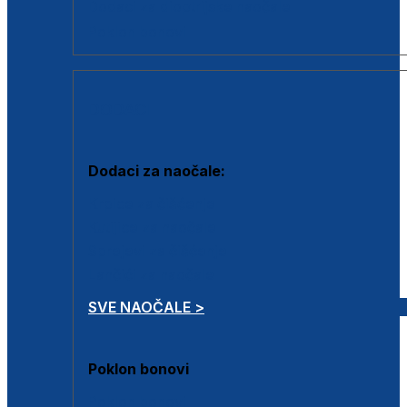
Dodaci za dioptrijske naočale
Poklon bonovi
DODACI
Dodaci za naočale:
Krpice za čišćenje
Kutijice za naočale
Sprejevi za čišćenje
Lančići za naočale
SVE NAOČALE >
Poklon bonovi
Poklon bonovi