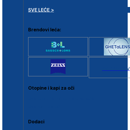
SVE LEĆE >
Brendovi leća:
SVI BRANDOV
Otopine i kapi za oči
Sve otopine za kontaktne leće
Sve kapi za oči
Dodaci