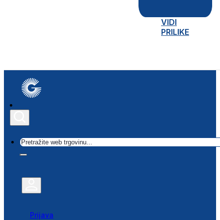
VIDI
PRILIKE
Traži
Prijava