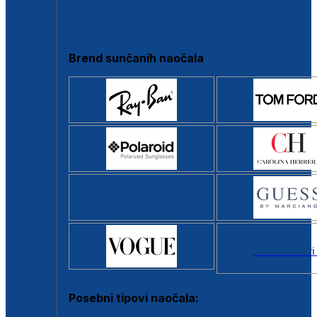
Clip-on
Poluokvir
Brend sunčanih naočala
Svi brendovi
Posebni tipovi naočala: