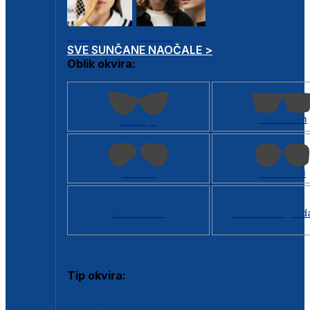
Dječje
Unisex
SVE SUNČANE NAOČALE >
Oblik okvira:
Kvadratan
Cat eye
Aviator
Četvrtasti
Svi oblici >
Virtualno ogled
Tip okvira:
Puni okvir