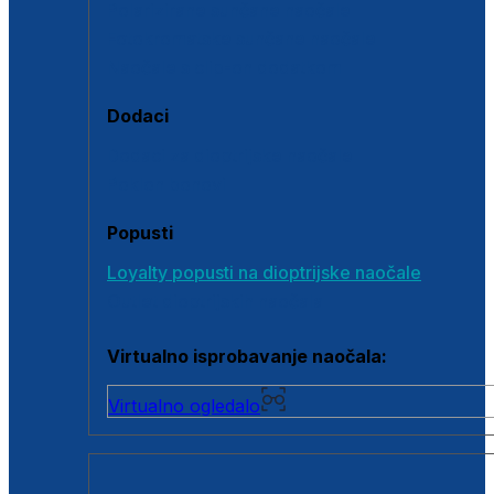
Polarizirane sunčane naočale
Fotokromatske sunčane naočale
Naočale s clip-on dodatkom
Dodaci
Dodaci za dioptrijske naočale
Poklon bonovi
Popusti
Loyalty popusti na dioptrijske naočale
Outlet dioptrijskih naočala
Virtualno isprobavanje naočala:
Virtualno ogledalo