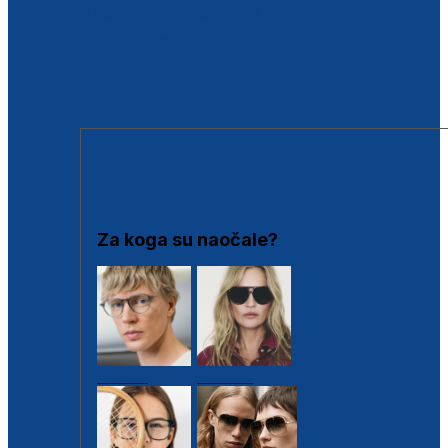
BESPLATNA KONTROLA SLUHA
Poslovnice
Proizvodi s loyalty popustima
Outlet
SUNČANE NAOČALE
Za koga su naočale?
Muške
Ženske