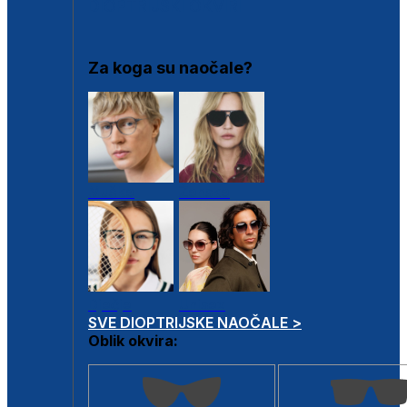
DIOPTRIJSKI OKVIRI
Za koga su naočale?
Muške
Ženske
Dječje
Unisex
SVE DIOPTRIJSKE NAOČALE >
Oblik okvira: