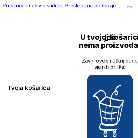
Preskoči na glavni sadržaj
Preskoči na podnožje
U tvojoj košarici još
nema proizvoda
Zaviri ovdje i otkrij puno
sjajnih prilika!
Tvoja košarica