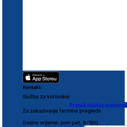
Kontakt:
Služba za korisnike:
shop@ghetaldus.hr
Pronađi najbližu poslovnic
Za zakazivanje termina pregleda
0800 222 025
(radno vrijeme: pon-pet, 8-16h)