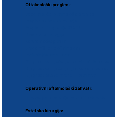
Oftalmološki pregledi:
Specijalistički oftalmološki pregled
Pregled za kontaktne leće
Pregled vidnog polja (OCT)
Dječja oftalmologija
Kontrola očnog tlaka
Drugo mišljenje oftalmologa
Retinološka ambulanta
Dijagnostika i liječenje upalnih očnih bolesti
Dijagnostika i liječenje glaukomske bolesti
Dijagnostika sive mrene ili katarakte
Operativni oftalmološki zahvati:
Ultrazvučna operacija mrene ili katarakta
Estetska kirurgija: