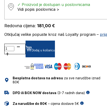
✓ Proizvod je dostupan u poslovnicama
Vidi popis poslovnica >
Redovna cijena:
181,00
€
Otključaj velike popuste kroz naš Loyalty program –
pri
LV1024 DIOPTRIJSKI
OKVIRI
Dodaj u košaricu
LEVIS
količina
Besplatna dostava na adresu
za sve narudžbe iznad
80€
DPD ili BOX NOW dostava
(3-7 radnih dana)
Za narudžbe do 80€
– cijena dostave 5€