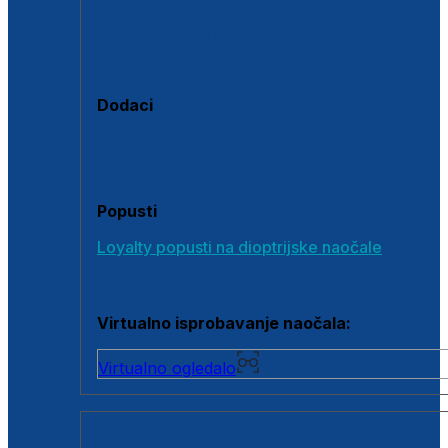
Polarizirane sunčane naočale
Fotokromatske sunčane naočale
Naočale s clip-on dodatkom
Dodaci
Dodaci za dioptrijske naočale
Poklon bonovi
Popusti
Loyalty popusti na dioptrijske naočale
Outlet dioptrijskih naočala
Virtualno isprobavanje naočala:
Virtualno ogledalo