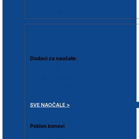
Dodaci za dioptrijske naočale
Poklon bonovi
DODACI
Dodaci za naočale:
Krpice za čišćenje
Kutijice za naočale
Sprejevi za čišćenje
Lančići za naočale
SVE NAOČALE >
Poklon bonovi
Poklon bonovi