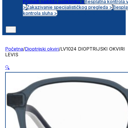
Pronađi najbližu polikliniku >
Besplatna kontrola 
>
Zakazivanje specijalističkog pregleda >
Bespla
Otvorena radna mjesta
kontrola sluha >
Početna
/
Dioptrijski okviri
/
LV1024 DIOPTRIJSKI OKVIRI
LEVIS
🔍