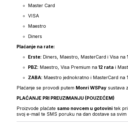
Master Card
VISA
Maestro
Diners
Plaćanje na rate:
Erste
: Diners, Maestro, MasterCard i Visa na
PBZ
: Maestro, Visa Premium na
12 rata
i Mas
ZABA
: Maestro jednokratno i MasterCard na 
Plaćanje se provodi putem
Monri WSPay
sustava z
PLAĆANJE PRI PREUZIMANJU (POUZEĆEM)
Proizvode plaćate
samo novcem u gotovini
tek pr
svoj e-mail te SMS poruku na dan dostave sa svim 