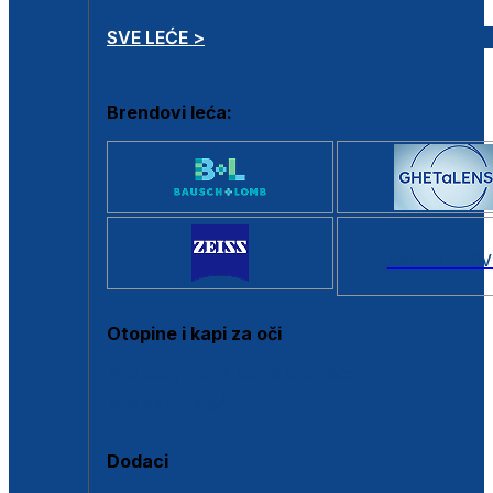
SVE LEĆE >
Brendovi leća:
SVI BRANDOV
Otopine i kapi za oči
Sve otopine za kontaktne leće
Sve kapi za oči
Dodaci