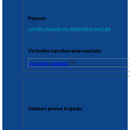
Poklon bonovi
Popusti
Loyalty popusti na dioptrijske naočale
Outlet dioptrijskih naočala
Virtualno isprobavanje naočala:
Virtualno ogledalo
KONTAKTNE LEĆE I OTOPINE
Odaberi prema trajanju:
Jednodnevne leće
Mjesečne leće