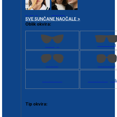
Dječje
Unisex
SVE SUNČANE NAOČALE >
Oblik okvira:
Kvadratan
Cat eye
Aviator
Četvrtasti
Svi oblici >
Virtualno ogled
Tip okvira:
Puni okvir