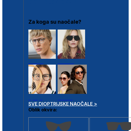
DIOPTRIJSKI OKVIRI
Za koga su naočale?
Muške
Ženske
Dječje
Unisex
SVE DIOPTRIJSKE NAOČALE >
Oblik okvira: