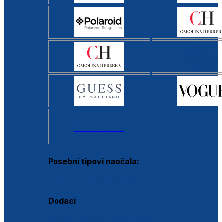
Svi brendovi >
Posebni tipovi naočala:
Okviri s clip-on dodatkom
Dodaci
Dodaci za dioptrijske naočale