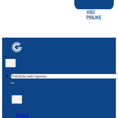
VIDI
PRILIKE
Traži
Prijava