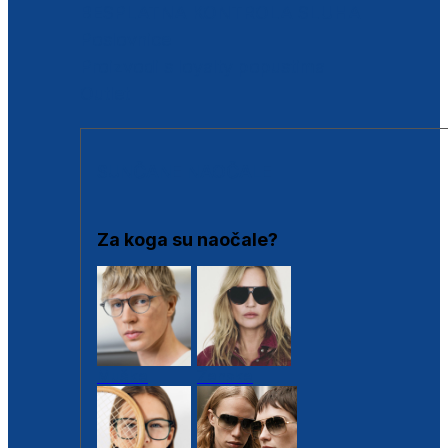
BESPLATNA KONTROLA SLUHA
Poslovnice
Proizvodi s loyalty popustima
Outlet
SUNČANE NAOČALE
Za koga su naočale?
Muške
Ženske