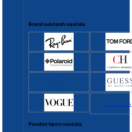
Clip-on
Poluokvir
Brend sunčanih naočala
Svi brendovi
Posebni tipovi naočala: