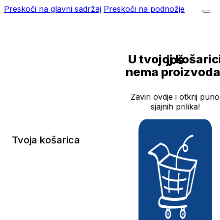
Preskoči na glavni sadržaj
Preskoči na podnožje
U tvojoj košarici još
nema proizvoda
Zaviri ovdje i otkrij puno
sjajnih prilika!
Tvoja košarica