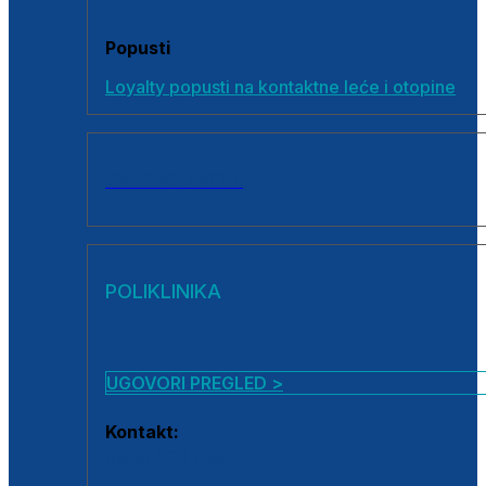
Popusti
Loyalty popusti na kontaktne leće i otopine
SVI PROIZVODI
POLIKLINIKA
UGOVORI PREGLED >
Kontakt:
0800 222 025