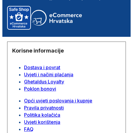
Korisne informacije
Dostava i povrat
Uvjeti i načini plaćanja
Ghetaldus Loyalty
Poklon bonovi
Opći uvjeti poslovanja i kupnje
Pravila privatnosti
Politika kolačića
Uvjeti korištenja
FAQ