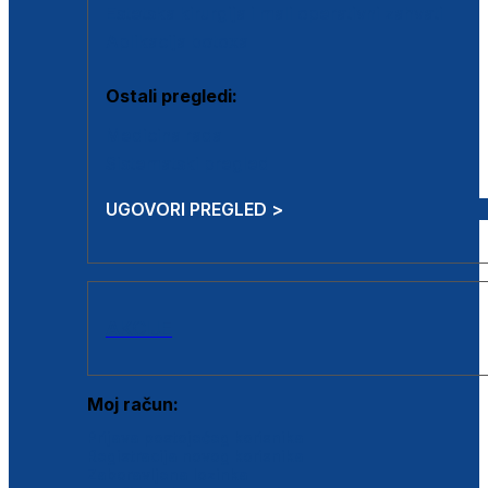
Estetska kirurgija i mali operativni zahvati
Aplikacija botoxa
Ostali pregledi:
Medicina rada
Sistematski pregled
UGOVORI PREGLED >
AKCIJE
Moj račun:
Prijava postojećeg korisnika
Registracija novog korisnika
Zaboravljena lozinka