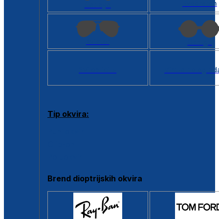
Kvadratan
Cat eye
Aviator
Okrugli
Svi oblici >
Virtualno ogled
Tip okvira:
Puni okvir
Clip-on
Poluokvir
Brend dioptrijskih okvira